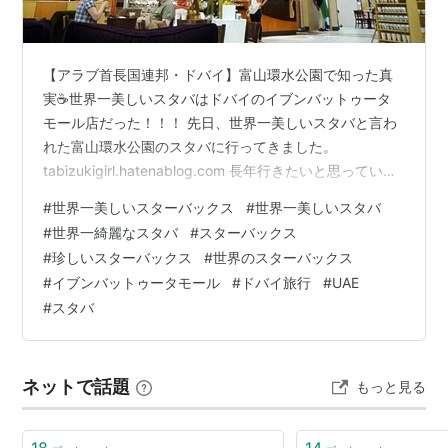
【アラブ首長国連邦・ドバイ】富山環水公園で知った真
実☕世界一美しいスタバはドバイのイブンバットゥータ
モール店だった！！！ 先日、世界一美しいスタバと言わ
れた富山環水公園のスタバに行ってきました。
tabizukigirl.hatenablog.com 長年行きたいと思っていた
世界一美しいスタバにやっと行くことが出来、喜んでコ
#
世界一美しいスターバックス
#
世界一美しいスタバ
ーヒーを飲んだ後、富岩水上ラインという環水公園から
#
世界一綺麗なスタバ
#
スターバックス
のクルーズ船に乗ったのですが、その中のスタッフさん
#
珍しいスターバックス
#
世界のスターバックス
の説明の中で、ここのスタバが世界一美しいスタバでは
#
イブンバットゥータモール
#
ドバイ旅行
#
UAE
なくなり、現在は４番目になったことが発覚！！！じゃ
#
スタバ
あどこが世界一なの？ということで教えていただいたの
が「ドバイにあるスタバ」…
ネットで話題
もっと見る
18
14