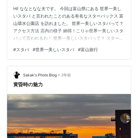
Hi! ななとなな夫です。 今回は富山県にある 世界一美し
いスタバ と言われたことのある有名なスターバックス 富
山環水公園店 を訪れました。 世界一美しいスタバって？
アクセス方法 店内の様子 納得！こりゃ世界一美しいスタ
バって言われるわ！ 世界一美しいスタバって？ スターバ
ックスの社内コンテスト「ストアデザインアワード」で
#
スタバ
#
世界一美しいスタバ
#
富山旅行
2008年に最優秀賞を受賞したことから「世界一美しいス
タバ」と言われたようです。 2008年のことなので17年
も前の話ではあるのですが、未だに人気店で海外からの
•
訪問客も多いようです。 アクセス方法 住所：930-0805
Sakak's Photo Blog
2年前
富山県富山市湊入船町5 富山富岩運河環水公園 営業時…
黄昏時の魅力