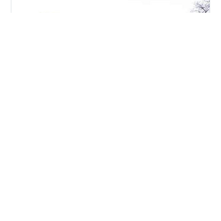
富山ツアー3日目です。 大牧温泉観光旅館 小牧船着場～
高岡駅～富山駅 西町大喜 とやマルシェ店 スターバック
ス 富山環水公園店 廻転とやま鮨 富山駅前店 とやま駅ナ
カ酒BAR 大牧温泉観光旅館 大牧温泉での一夜が明けまし
た。 というか、明ける前にまた温泉に入ってしまいまし
た。 今回は車で来ている訳ではないので、 こんな夜明け
#
大牧温泉観光旅館
#
富山ブラック
#
西町大喜
の湯上りにビールが登場可能なんですね～。笑 なんとも
#
世界一美しいスタバ
#
廻転とやま鮨
贅沢な夜明けです。 朝食を美味しく頂くと、残念ながら