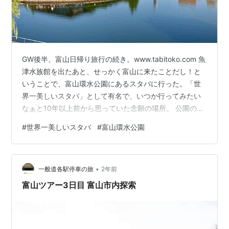
GW後半、富山日帰り旅行の続き。www.tabitoko.com 魚
津水族館を出たあと、せっかく富山に来たことだし！と
いうことで、富山環水公園にあるスタバに行った。「世
界一美しいスタバ」として有名で、いつか行ってみたい
なぁと10年以上前から思っていた念願の場所。 公園の正
式名称は「富岩運河環水公園」。運河や水辺の遊歩道、
#
世界一美しいスタバ
#
富山環水公園
緑地広場を整備した大きな敷地で、スタバはその一角に
建っている。公園内のスタバはそこまでめずらしくない
けど、行ってみて、立地の素晴らしさにため息が出た。
•
左の建物がスタバ。なんといっても背後の立山連峰のす
一般道各駅停車の旅
2年前
ばらしさよ…！ 手前に広がる水面の静けさも含めて、絵
富山ツアー3日目 富山市内探索
はがきみたいな風景だ。 …