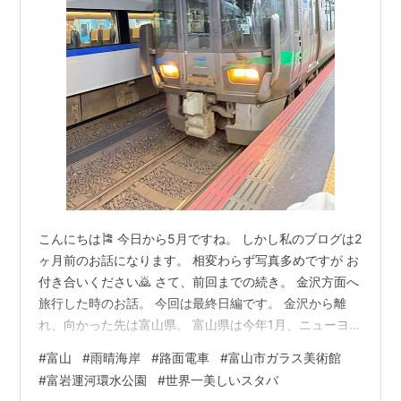
こんにちは🎏 今日から5月ですね。 しかし私のブログは2
ヶ月前のお話になります。 相変わらず写真多めですが お
付き合いください🙇 さて、前回までの続き。 金沢方面へ
旅行した時のお話。 今回は最終日編です。 金沢から離
れ、向かった先は富山県。 富山県は今年1月、ニューヨー
クタイムズ誌で 「2025年に行くべき52ヶ所」の一つに
#
富山
#
雨晴海岸
#
路面電車
#
富山市ガラス美術館
選ばれたそうです。 まず私たちは金沢駅からIRいしかわ
#
富岩運河環水公園
#
世界一美しいスタバ
鉄道に 乗りました。 金沢駅で売っているおむすびは す