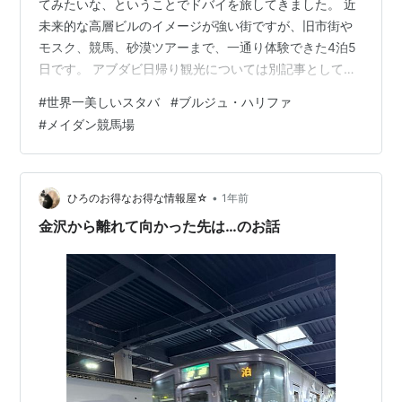
てみたいな、ということでドバイを旅してきました。 近
未来的な高層ビルのイメージが強い街ですが、旧市街や
モスク、競馬、砂漠ツアーまで、一通り体験できた4泊5
日です。 アブダビ日帰り観光については別記事として記
載、今回はドバイ観光をまとめています。 旅程概要 日
#
世界一美しいスタバ
#
ブルジュ・ハリファ
程：2025/12/04 – 2025/12/08 場所：ドバイ／アブダビ
#
メイダン競馬場
（日帰り） 航空会社：エミレーツ航空（エコノミー／座
席指定込み 140,740円） ホテル Holiday Inn Express
Dubai – Safa Park（65,844円 / 3泊） Holiday Inn…
•
ひろのお得なお得な情報屋☆
1年前
金沢から離れて向かった先は…のお話