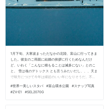
1月下旬、大寒波まっただなかの北陸、富山に行ってきま
した。彼女のご両親に結婚の挨拶に行くためなんだけ
ど、いわく「こんなに積もることは滅多にない」とのこ
と。 雪は魂のデトックス とも言うみたいだし、、、天ま
で味方につけて今年は縁起のいい年になりそうだ。不動
産でも始めようか(´・ω・`)そんなこんなで無事にご両親
#
世界一美しいスタバ
#
富山環水公園
#
スナップ写真
との挨拶も終えた帰り道、せっかくなので（！）「世界
#
ZV-E1
#
SEL2070G
一美しい」と噂の「スターバックスコーヒー富山環水公
園店」に行ってみました。 www.youtube.com 20mm,
iso125, f/8.0, 1/50秒 雪の降り積もるJR富山駅から歩い