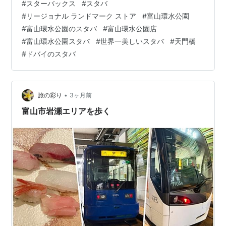
#
スターバックス
#
スタバ
楽しんでいる一人です。 そんな中、「一度ここのスタバ
#
リージョナル ランドマーク ストア
#
富山環水公園
に行ってみたい！」と、それが旅の目的になることもあ
#
富山環水公園のスタバ
#
富山環水公園店
るスタバがあります( *´艸｀) それは・・・ 「スターバッ
#
富山環水公園スタバ
#
世界一美しいスタバ
#
天門橋
クス リージョナル ランドマーク ストア」です。 スター
#
ドバイのスタバ
バックスの公式サイトによりますと、スターバックス リ
ージョナル ランドマー…
•
旅の彩り
3ヶ月前
富山市岩瀬エリアを歩く