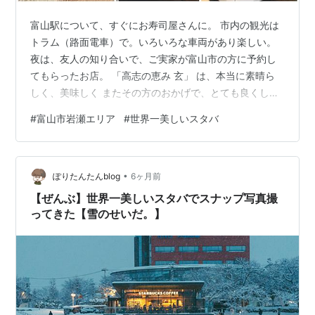
富山駅について、すぐにお寿司屋さんに。 市内の観光は
トラム（路面電車）で。いろいろな車両があり楽しい。
夜は、友人の知り合いで、ご実家が富山市の方に予約し
てもらったお店。 「高志の恵み 玄」 は、本当に素晴ら
しく、美味しく またその方のおかげで、とても良くして
いただき、楽しい夜になった。 翌日は、雨もあがり富岩
#
富山市岩瀬エリア
#
世界一美しいスタバ
運河環水公園から富山美術館、そして岩瀬エリアに。 世
界で一番美しいと言われるスターバックスコーヒー 岩瀬
は江戸時代から明治にかけて、北前船（大阪と北海道を
•
日本海周りで結び 動く商社といわれた）の寄港地として
ぽりたんたんblog
6ヶ月前
栄えたエリア。 明治時代の建築物が再生プロジェクトに
【ぜんぶ】世界一美しいスタバでスナップ写真撮
より、補修され、 レトロな街並…
ってきた【雪のせいだ。】