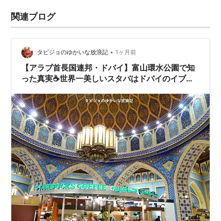
関連ブログ
•
タビジョのゆかいな放浪記
1ヶ月前
【アラブ首長国連邦・ドバイ】富山環水公園で知
った真実☕世界一美しいスタバはドバイのイブン
バットゥータモール店だった！！！