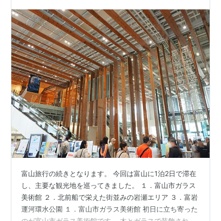
富山旅行の続きとなります。 今回は富山に1泊2日で滞在
し、主要な観光地を巡ってきました。 １．富山市ガラス
美術館 ２．北前船で栄えた街並みの岩瀬エリア ３．富岩
運河環水公園 １．富山市ガラス美術館 初日に立ち寄った
のが富山市ガラス美術館です。 木とガラスで装飾された