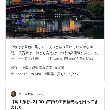
夕焼けが茜色に染まり、夜へと移り変わるわずかな時
間。 黄昏時は、何とも言えない独特の雰囲気がある。 た
だ、その時間は短い。 （Toyama, iPhone15 Pro Max）
#
富山
#
富岩運河環水公園
#
夜景
#
iPhone15 Pro Max
#
世界一美しいスタバ
•
休日自由帳
2年前
【富山旅行#2】富山市内の主要観光地を回ってき
ました