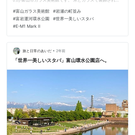
明るく開放感のある館内です。 富山市立図書館も同じビ
#
富山ガラス美術館
#
岩瀬の町並み
ルの中に同居しています。 入り口で入館料を支払い入館
#
富岩運河環水公園
#
世界一美しいスタバ
しました。ガラス美術館の順路は6階の常設展示から始ま
#
E-M1 Mark II
り、順番にフロアを下りながら鑑賞します。 ぱっと見で
はガラス作品とわからないような独特の世界観が広がっ
ていました。ガラスでこんな現代的なアートも作成でき
るんですね。 館内フロア中…
•
旅と日常のあいだ
2年前
「世界一美しいスタバ」富山環水公園店へ。