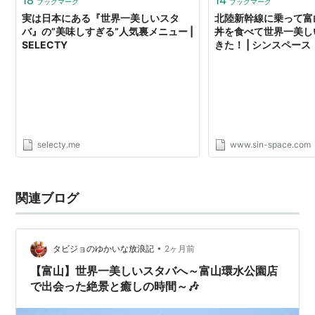
ブックマーク
ブックマーク
実は日本にある『世界一美しいスタ
北陸新幹線に乗って富
バ』の”美味しすぎる”人気裏メニュー |
丼を食べて世界一美し
SELECTY
きた！ | シンスペース
selecty.me
www.sin-space.com
関連ブログ
•
タビジョのゆかいな放浪記
2ヶ月前
【富山】世界一美しいスタバへ～富山環水公園店
で出会った絶景と癒しの時間～🎶