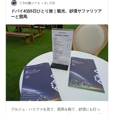
て環水公園に向かいます。前日に急きょ買った ノ…
•
ソラの旅ノート
8ヶ月前
ドバイ4泊5日ひとり旅｜観光、砂漠サファリツア
ーと競馬
ブルジュ・ハリファを見て、競馬を観て、砂漠にも行っ