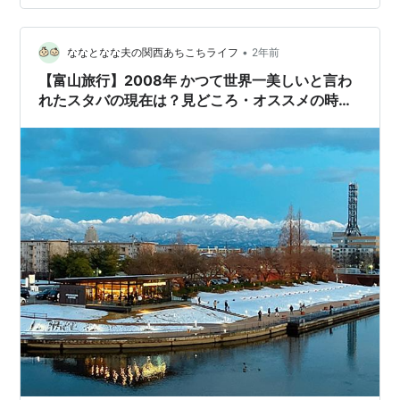
っかりお気に入りのお店😄 今回は白えびかき揚げのもの
を 電車でいただきました🙏 電車から遠くに見える雪化粧
をした 山々の眺め。 そしてまず到着したところは高岡
•
ななとなな夫の関西あちこちライフ
2年前
駅。 …
【富山旅行】2008年 かつて世界一美しいと言わ
れたスタバの現在は？見どころ・オススメの時間
帯