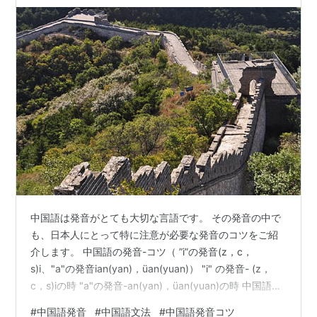
中国語は発音がとても大切な言語です。 その発音の中で
も、日本人にとって特に注意が必要な発音のコツをご紹
介します。 中国語の発音-コツ（ ”i”の発音(z，c，
s)i、"a"の発音ian(yan)，üan(yuan)） "i" の発音- (z，
c，s)iの時 "a"の発音-an(yan)，üan(yuan)の時 中国語の
発音を学ぶおすすめの教材 オンライン中国語の活用でト
#
中国語発音
#
中国語文法
#
中国語発音コツ