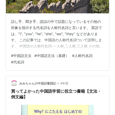
話し手、聞き手、談話の中で話題になっているその他の
対象を指示する代名詞を人称代名詞と言います。 英語で
は、"I", "you", "he", "she", "we", "they" などがありま
す。 この記事では、中国語の人称代名詞ついて説明しま
す。 中国語の人称代名詞-一人称,二人称,三人称,その他
中国語の人称代名詞は以下の通りです。 １人称 ２人称
#
中国語文法
#
中国語文法（基礎）
#
人称代名詞
３人称 単数 我 wǒ 你 您 nǐ nín 他 她 tā tā 複数 我们 咱们
#
代名詞
wǒmen zánmen 你们 nǐmen 他们 她们 tāmen tāmen 中
国語の人称代名詞-一人称 中国語の一人称の人称代名詞の
日本語と中国語を対応さ…
•
みみちゃんの中国語奮闘記
4年前
買ってよかった中国語学習に役立つ書籍【文法・
例文編】