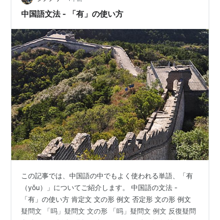
ます。 ステップ1：【基礎編】文の「部品」を知る 漢字
中国語文法 - 「有」の使い方
がどう単語になり、文のパーツ（…
この記事では、中国語の中でもよく使われる単語、「有
（yǒu）」についてご紹介します。 中国語の文法 -
「有」の使い方 肯定文 文の形 例文 否定形 文の形 例文
疑問文 「吗」疑問文 文の形 「吗」疑問文 例文 反復疑問