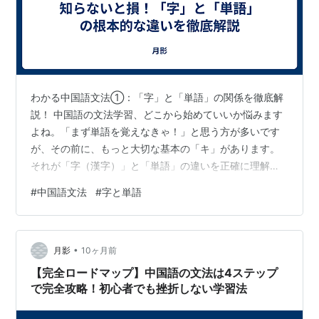
わかる中国語文法①：「字」と「単語」の関係を徹底解
説！ 中国語の文法学習、どこから始めていいか悩みます
よね。「まず単語を覚えなきゃ！」と思う方が多いです
が、その前に、もっと大切な基本の「キ」があります。
それが「字（漢字）」と「単語」の違いを正確に理解す
ることです。 実は、この区別が曖昧なままだと、後々
#
中国語文法
#
字と単語
「この漢字はどういう意味？」「辞書で調べても文の意
味がわからない…」といった混乱の原因になってしまい
ます。 今回は、すべての基礎となる「字」と「単語」の
•
関係性を、誰にでもわかるように徹底的に解説します！
月影
10ヶ月前
中国語の漢字の基本 まず、中国語における「漢字」その
【完全ロードマップ】中国語の文法は4ステップ
ものについておさらいしましょう。一つ一つ…
で完全攻略！初心者でも挫折しない学習法