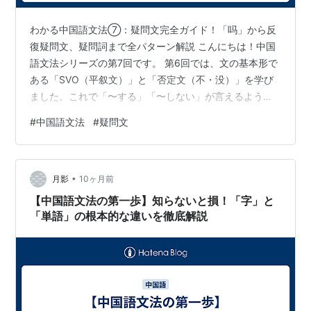
わかる中国語文法⑦：疑問文完全ガイド！「吗」から反
復疑問文、疑問詞まで全パターン解説 こんにちは！中国
語文法シリーズの第7回です。 第6回では、文の基本形で
ある「SVO（平叙文）」と「否定文（不・没）」を学び
ました。これで「〜する」「〜しない」が言えるように
なりましたね。 今回は、コミュニケーションに不可欠な
#
中国語文法
#
疑問文
「疑問文（質問の文）」を徹底的に解説します！中国語
には「〜ですか？」と尋ねる方法がいくつもあります。
「吗」を付けるだけ？ 「是不是」って何？ 「呢」はいつ
•
使うの？ この記事を読めば、あらゆるパターンの疑問文
月影
10ヶ月前
をマスターできます。それでは、早速見ていきましょ
【中国語文法の第一歩】知らないと損！「字」と
う！ 当否疑問文と反復疑問文 (Ye…
「単語」の根本的な違いを徹底解説