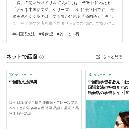
「得」の使い分けドリル こんにちは！全16回にわたる
「わかる中国語文法」シリーズ、ついに最終回です！ 最
後を締めくくるのは、文を豊かに彩る「修飾語」。そし
て、中国語学習者を最も悩ませる3つの"de"、すなわち
「的」「地」「得」の使い分けです。 「私の本」「ゆっ
#
中国語文法
#
修飾語
#
的・地・得
くり歩く」「走るのが速い」。日本語ではどれも似た表
現に見えますが、中国語では明確に区別します。今回は
簡単な解説のあとに、知識を定着させるためのドリルを
ネットで話題
もっと見る
用意しました。たくさん問題を解いて、身体で覚えまし
ょう！ 1. 連体修飾語：名詞を飾る「的 (de)」 役割： 名
詞を詳しく説明する（～の、～…
12
10
ブックマーク
ブックマーク
中国語文法辞典
中国語学習者必見！わ
国語文法の特徴まとめ 
語会話の学習サイト|
目次 目録 文型と構造 修飾語とフレーズ アス
ペクトと変化 各種表現 補語 品詞１ 品詞２ 品
詞３ 数字 語法