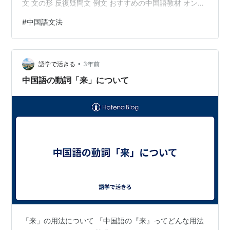
文 文の形 反復疑問文 例文 おすすめの中国語教材 オンラ
イン中国語の活用でトリリンガルに おわりに 中国語の文
#
中国語文法
法 - 「有」の使い方 中国語の「有（yǒu）」は、日本語
と同じように「～を持っている」という意味を持っ、所
有の動詞です。 文の形は、〈主語＋「有」＋目的語
•
（人・物）〉で、SVO構文になります。日本語に訳す
語学で活きる
3年前
と、「人が～を持っている」となりますが、目的語が
中国語の動詞「来」について
〈人〉の場合…
「来」の用法について 「中国語の『来』ってどんな用法