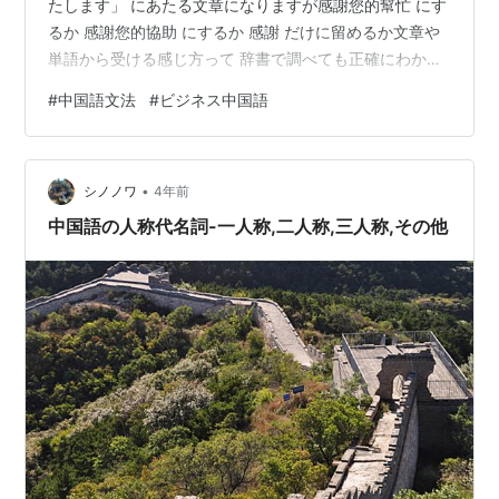
たします」 にあたる文章になりますが感謝您的幫忙 にす
るか 感謝您的協助 にするか 感謝 だけに留めるか文章や
単語から受ける感じ方って 辞書で調べても正確にわから
ないし 失礼にならないかとても心配地位の高い方に 「幫
#
中国語文法
#
ビジネス中国語
忙」とか「協助」って どうなのかなと「中国語Eメール
例文集」とかも持っていますが ものすごく大げさに丁寧
だったり 反対に 担当者同士でラフな感じがしたりそこで
•
中国語教師でもあり友人でもある 台湾人に聞いてみまし
シノノワ
4年前
た結論としては いずれもOKとのこと「幫忙」と「協助」
中国語の人称代名詞-一人称,二人称,三人称,その他
も ほぼ同義語…