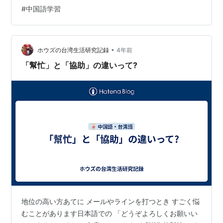
リリンガルに おわりに 中国語の発音-コツ（ ”i”の発音
#
中国語学習
(z，c，s)i、"a"の発音ian(yan)，üan(yuan)） 中国語の発
音をマスターするには、日本人にとって難しいと言われ
ている発音のコツを抑えることが大切だと思…
•
ホウズの台湾生活研究記録
4年前
「幫忙」と「協助」の違いって?
地位の高い方あてに メールやラインを打つとき すごく悩
むことがあります日本語での 「どうぞよろしくお願いい