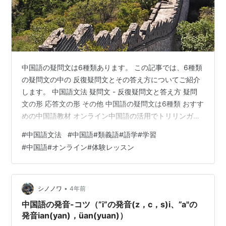
中国語の疑問文は6種類あります。 この記事では、6種類
の疑問文の中の 反復疑問文とその答え方についてご紹介
します。 中国語文法 疑問文 - 反復疑問文と答え方 疑問
文の形 応答文の形 その他 中国語の疑問文は6種類 おすす
めの中国語教材 オンライン中国語の活用でトリリンガル
に おわりに 中国語文法 疑問文 - 反復疑問文と答え方 反
#
中国語文法
#
中国語#類義語#語学#学習
復疑問文とは、動詞や形容詞の肯定表現と否定表現を一
#
中国語#オンライン#体験レッスン
回ずつ並べる疑問文です。 「あなたは行きますか？行き
ませんか？」のように聞きます。それに対する答え方
は、「行きます。」や「行きません。」と答えます。 中
国語の疑問文で使うことのある”吗“は使いません。 中国
•
シノノワ
4年前
語の疑問文…
中国語の発音-コツ（”i”の発音(z，c，s)i、”a"の
発音ian(yan)，üan(yuan)）