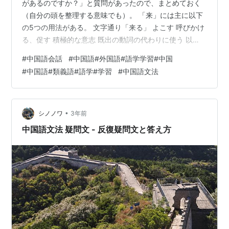
があるのですか？」と質問があったので、まとめておく
（自分の頭を整理する意味でも）。 「来」には主に以下
の5つの用法がある。 文字通り「来る」 よこす 呼びかけ
る、促す 積極的な意志 既出の動詞の代わりに使う 以
下、例文を掲載する。 1. 文字通り「来る」 例句： 我来
#
中国語会話
#
中国語#外国語#語学学習#中国
中国留学两年了。 2. よこす 例句： 你马上给我来电话
#
中国語#類義語#語学#学習
#
中国語文法
吧。 我朋友来邮件说，他要回一次日本。 メモ： これは
よく会話の中で使う 3. 呼びかける、促す 例句： 来，你
吃吧·。 来，来，来，你看吧。 4. 積極的な意志 例句： 我
来介绍一下。 这件事情我来做吧。 5. 既出の動詞…
•
シノノワ
3年前
中国語文法 疑問文 - 反復疑問文と答え方