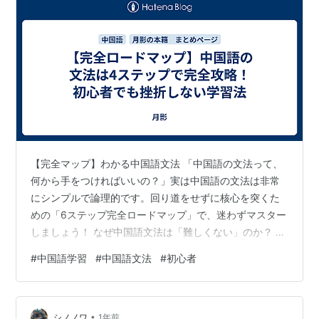
【完全マップ】わかる中国語文法 「中国語の文法って、
何から手をつければいいの？」実は中国語の文法は非常
にシンプルで論理的です。回り道をせずに核心を突くた
めの「6ステップ完全ロードマップ」で、迷わずマスター
しましょう！ なぜ中国語文法は「難しくない」のか？ 文
法は「ルールを暗記するもの」ではなく、「単語を置く
#
中国語学習
#
中国語文法
#
初心者
ための"指定席"を覚えるゲーム」です。 動詞の活用がな
い：過去・未来で形が変わりません。 格変化がない：名
詞の性別や複数形に悩む必要もありません。 漢字のアド
•
バンテージ：日本人なら構造さえ掴めば意味を推測でき
シノノワ
1年前