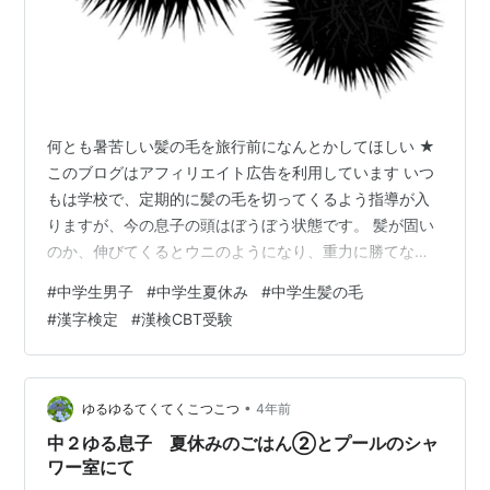
何とも暑苦しい髪の毛を旅行前になんとかしてほしい ★
このブログはアフィリエイト広告を利用しています いつ
もは学校で、定期的に髪の毛を切ってくるよう指導が入
りますが、今の息子の頭はぼうぼう状態です。 髪が固い
のか、伸びてくるとウニのようになり、重力に勝てない
ほど伸びると今度は寝癖がすごいことになります。後ろ
#
中学生男子
#
中学生夏休み
#
中学生髪の毛
が一型にぱっくり割れたり。 何で気にしないんだろう。
#
漢字検定
#
漢検CBT受験
見えないからかな？？瀕死のウニみたいになっているの
で、私がいつもお願いしている美容師さんに予約をして
無理やり行かせましたが、しばらくしたらスタイリング
剤までつけてもらってちょっと大人っぽくなって帰って
•
ゆるゆるてくてくこつこつ
4年前
きました。めんどくさがってた割に本人もまん…
中２ゆる息子 夏休みのごはん②とプールのシャ
ワー室にて