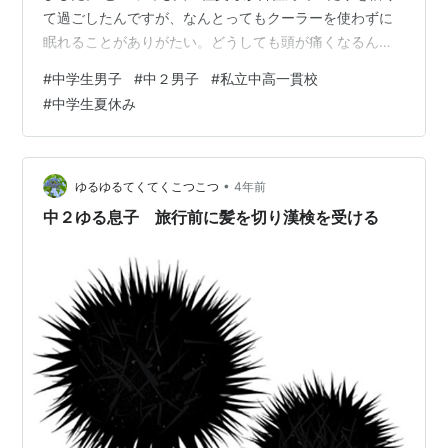
て過ごしたんですが、なんとってもクーラーを使わずに
眠れることがありがたい。どうしても頭が痛くなるんで
すよね、クーラーをかけて寝ると。 今回は新幹線で軽井
#
中学生男子
#
中２男子
#
私立中高一貫校
沢に、そこからレンタカーで北軽井沢へ向かいました。
#
中学生夏休み
軽井沢駅周辺には鬼百合が咲いていました。 母は途中離
脱 中学生のお子さんをお持ちの保護者の皆様の夏休みは
どんな感じでしょうか。 我が家の息子は部活も中止（後
半開始予定）ずっと一緒に過ごしている状態。私はすで
•
ゆるゆるてくてくこつこつ
4年前
に疲れているんですが、ずっと息子がス…
中２ゆる息子 旅行前に髪を切り漢検を受ける