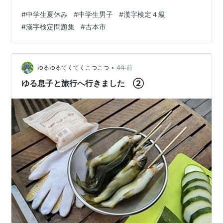
／書き取り／同音・同訓異字／熟語の構成／対義語・類
#
中学生夏休み
#
中学生男子
#
漢字検定４級
義語／四字熟語２日目：読み／書き取り／漢字の識別／
#
漢字検定問題集
#
古本市
部首／送りがな／誤字訂正３日目：読み／書き取り／同
音・同訓異字／熟語の構成／対義語・類義語／四字熟語
４日目：読み／書き取り／同音・同訓異字／漢字の識別
／対義語・類義語／誤字訂正５日目：書き取り／同音・
•
ゆるゆるてくてくこつこつ
4年前
同訓異字／部首／…
ゆる息子と旅行へ行きました ②