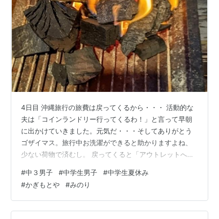
4日目 沖縄旅行の旅費は戻ってくるから・・・ 活動的な
夫は「コインランドリー行ってくるわ！」と言って早朝
に出かけていきました。元気だ・・・そしてありがとう
ゴザイマス。旅行中お洗濯ができると助かりますよね、
少ない荷物で済むし。 戻ってくると「アウトレットへ行
こう！」元気だ・・・。軽井沢プリンスショッピングプ
#
中３男子
#
中学生男子
#
中学生夏休み
ラザまで出かけることに。どうやら夫は欲しいものがあ
#
かぎもとや
#
みのり
る様子。台風が原因なので旅費が返還される予定の為、
財布のひもが緩んでしまう！！息子はアウトレットに興
味がないのでお留守番です。「何食か食事を作らされて