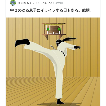
いたのでオレはゆっくりしたいのよね」アピールも
•
ゆるゆるてくてくこつこつ
4年前
少々。夫はゴルフウエア（上）、息子にはサンダル、…
中２のゆる息子にイライラする日もある。結構。