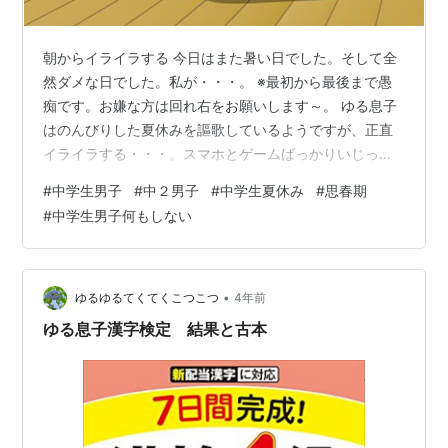
朝からイライラする 今日はまた暑い日でした。そして全
然ダメな日でした。私が・・・。 ※最初から最後まで愚
痴です。お嫌な方は回れ右をお願いします～。 ゆる息子
はのんびりした夏休みを謳歌しているようですが、正直
イライラする・・・。スマホとゲームばっかりいじって
ないでそんなに暇ならちょっとはなんか、家事か、トイ
#
中学生男子
#
中２男子
#
中学生夏休み
#
思春期
レ掃除とか、やれやと思う。 他人任せなその性格を直し
#
中学生男子何もしない
てほしい。そんなふうに育てちゃったのは私なんです
が。中学の頃の私も結構母親がうざくて部屋にこもって
いたような気がしますが。 でもちょっとひどくないです
か？ 息子が先日私の弟、つまり息子の叔父に3DSを売る
•
ゆるゆるてくてくこつこつ
4年前
約束をしていて、送付する日にちも決めて…
ゆる息子漢字検定 結果と古本