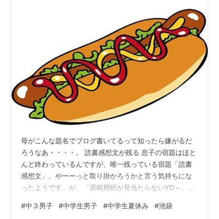
母がこんな題名でブログ書いてるって知ったら嫌がるだ
ろうなあ・・・・。 読書感想文が残る 息子の宿題はほと
んど終わっているんですが、唯一残っている宿題「読書
感想文」。やーーっと取り掛かろうかと言う気持ちにな
ったようです。が、「原稿用紙が見当たらないYO～。」
と言だした。 はい来たよ来たよ来たよ・・・。学校に忘
#
中３男子
#
中学生男子
#
中学生夏休み
#
池袋
れたらしく（本当かよ？）市販の用紙でもよいそうなの