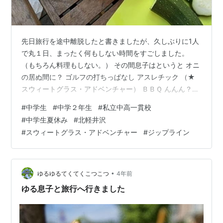
先日旅行を途中離脱したと書きましたが、久しぶりに1人
で丸１日、まったく何もしない時間をすごしました。
（もちろん料理もしない。） その間息子はというと オニ
の居ぬ間に？ ゴルフの打ちっぱなし アスレチック （★
スウィートグラス・アドベンチャー） ＢＢＱ んんん？私
がいた時より豪華な気がする・・・？？私がいた第一日
#
中学生
#
中学２年生
#
私立中高一貫校
目 ↓ マシュマロ・・・。というのは冗談でお肉の写真を
#
中学生夏休み
#
北軽井沢
撮り忘れました。などなど・・・。 勉強に目を光らせる
#
スウィートグラス・アドベンチャー
#
ジップライン
オニハハもいないのでのびのびしてたらしいです。そし
て勉強はやはりあまり進んでなかった。 でもまあいい
や。楽しかったなら。 ★スウィートグラス・アドベンチ
ャー 浅間高原に広がる原生林「…
•
ゆるゆるてくてくこつこつ
4年前
ゆる息子と旅行へ行きました