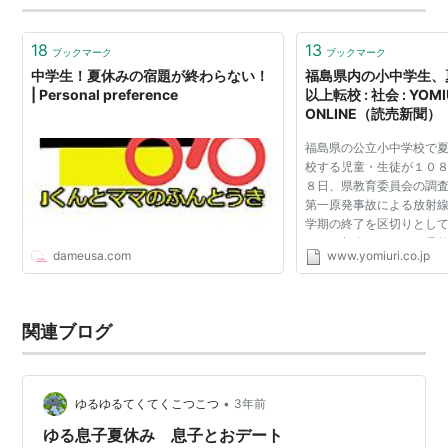
と言い出した。母は髪の毛を切りに行く予定…
18
13
ブックマーク
ブックマーク
中学生！夏休みの宿題が終わらない！
福島県内の小中学生、
| Personal preference
以上転校 : 社会 : YOMI
ONLINE（読売新聞）
福島県の公立小中学校で
校する児童・生徒が１０
８日、県教育委員会の調査
第一原発事故による放射
学期の終了を区切りとし
ースが相次いでいると県教
dameusa.com
www.yomiuri.co.jp
教委学校経営支援課によ
９１８人、中学...
関連ブログ
•
ゆるゆるてくてくこつこつ
3年前
ゆる息子夏休み 息子とおデート