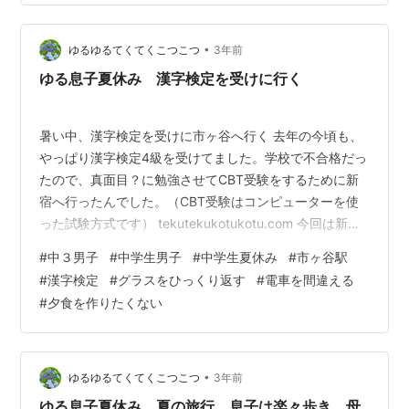
でさっさと買いに行くことにしました。喧嘩したくない
し。 ほかに用事があり、母も行くことに。買いたいマン
•
ガもあるし。新宿か、池袋か、上野もいいな。 行く時間
ゆるゆるてくてくこつこつ
3年前
で揉める 息子は中３、午前中に２時間の勉強をする約
ゆる息子夏休み 漢字検定を受けに行く
束。母は早く涼しいうちに出かけたいし、…
暑い中、漢字検定を受けに市ヶ谷へ行く 去年の今頃も、
やっぱり漢字検定4級を受けてました。学校で不合格だっ
たので、真面目？に勉強させてCBT受験をするために新
宿へ行ったんでした。（CBT受験はコンピューターを使
った試験方式です） tekutekukotukotu.com 今回は新宿
経由、市ヶ谷で４時半から。前回☝と同じように出発前に
#
中３男子
#
中学生男子
#
中学生夏休み
#
市ヶ谷駅
軽くケンカ。暑くて２人ともイライラ（ウンザリ？）し
#
漢字検定
#
グラスをひっくり返す
#
電車を間違える
てたのも去年と一緒。 まずは早めに駅に着きスタバで冷
#
夕食を作りたくない
たいものを飲み落ち着く作戦 前回みたいに慌てて道に迷
わないよう、早めに市ヶ谷へ行き、万全を期そうと思っ
たんです。汗だくになりつつ予定通りにスタバに入り、
アイスカフェア…
•
ゆるゆるてくてくこつこつ
3年前
ゆる息子夏休み 夏の旅行 息子は楽々歩き、母