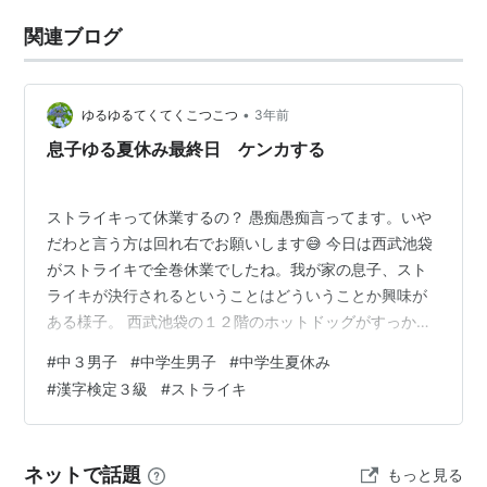
関連ブログ
•
ゆるゆるてくてくこつこつ
3年前
息子ゆる夏休み最終日 ケンカする
ストライキって休業するの？ 愚痴愚痴言ってます。いや
だわと言う方は回れ右でお願いします😅 今日は西武池袋
がストライキで全巻休業でしたね。我が家の息子、スト
ライキが決行されるということはどういうことか興味が
ある様子。 西武池袋の１２階のホットドッグがすっかり
気に入ったせいか、西武池袋が無くなってしまうかどう
#
中３男子
#
中学生男子
#
中学生夏休み
か気になっているのかもしれません。 実は昨日も食べた
#
漢字検定３級
#
ストライキ
明日（今日）店舗がどうなっているのか見に行きたいと
言い出しました。まあ何でも興味を持つのはいいこと。
公民の勉強をしているからか。 うん行ってきな行ってき
ネットで話題
もっと見る
な！と言ったら「せっかくだからおかあも行こうゼ！」