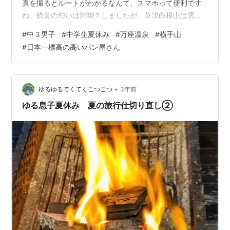
真を撮るとルートがわかるなんて、スマホって便利です
ね。硫黄の匂いは満喫？しましたが、草津白根山は雲で
見えませんでした。残念。 宿泊予定の『万座プリンスホ
#
中３男子
#
中学生夏休み
#
万座温泉
#
横手山
テル』に問題なく到着。入ってすぐ荷物を全部開いたの
#
日本一標高の高いパン屋さん
でお部屋はお見せできません。ベッド２、ソファベッド
２。 www.princehotels.co.jp 建物は結構古かったです。
家族連も多いけど、湯治という感じの人も多い。※因みに
ホテルは沖縄旅行が潰れた時点でトリバゴで急遽…
•
ゆるゆるてくてくこつこつ
3年前
ゆる息子夏休み 夏の旅行仕切り直し②