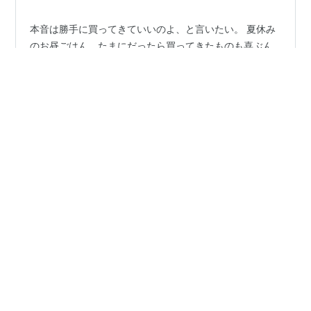
本音は勝手に買ってきていいのよ、と言いたい。 夏休み
のお昼ごはん。たまにだったら買ってきたものも喜ぶん
ですけどね。どうしても作りたくねー！と言う時の為に
なるべく作ってます。栄養のバランスもありますし。 も
ういいや。焼きそばにしよう焼きそば。 もう毎日毎日め