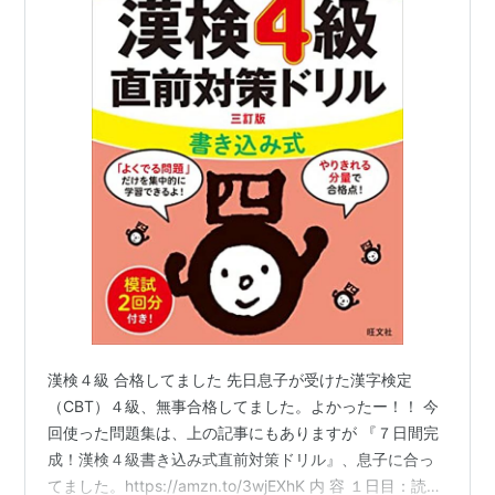
漢検４級 合格してました 先日息子が受けた漢字検定
（CBT）４級、無事合格してました。よかったー！！ 今
回使った問題集は、上の記事にもありますが 『７日間完
成！漢検４級書き込み式直前対策ドリル』、息子に合っ
てました。https://amzn.to/3wjEXhK 内 容 １日目：読み