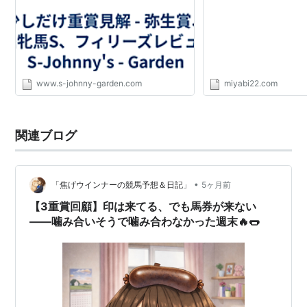
第
1996年2月
中山 芝
プレイリーク
牝
菊沢隆徳
14
25日
1800
イーン
6
回
第15
1997年2月
中山 芝
ショウリノメ
牝
武豊
回
23日
1800
ガミ
6
www.s-johnny-garden.com
miyabi22.com
第16
1998年3月
中山 芝
メジロランバ
牝
横山典弘
回
2日
1800
ダ
5
関連ブログ
第17
1999年2月
中山 芝
ナリタルナパ
牝
佐藤哲三
回
28日
1800
ーク
4
第18
2000年3
中山 芝
レッドチリペ
牝
横山典弘
•
「焦げウインナーの競馬予想＆日記」
5ヶ月前
回
月11日
1800
ッパー
4
【3重賞回顧】印は来てる、でも馬券が来ない
――噛み合いそうで噛み合わなかった週末🔥🌭
第19
2001年3月
中山 芝
エイシンルー
牝
柴田善臣
回
10日
1800
デンス
5
第
2002年3月
中山 芝
ダイヤモンド
牝
オリビエ・
20
9日
1800
ビコー
4
ペリエ
回