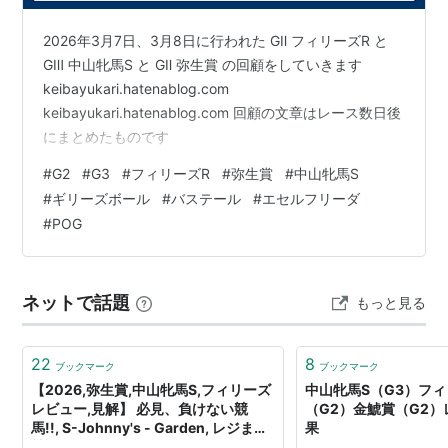
回
28日
1800
ジュ
4
2026年3月7日、3月8日に行われた GⅡ フィリーズR と
第7
1989年2月
中山 芝
リキアイノー
牝
本田優
GⅢ 中山牝馬S と GⅡ 弥生賞 の回顧をしていきます
回
26日
1800
ザン
4
keibayukari.hatenablog.com
第8
1990年2月
中山 芝
ジムクイン
牝
大塚栄三郎
keibayukari.hatenablog.com 回顧の文章はレース数日後
回
25日
1800
5
にまとめたものです
第9
1991年2月
中山 芝
ユキノサンラ
牝
増沢末夫
#
G2
#
G3
#
フィリーズR
#
弥生賞
#
中山牝馬S
回
24日
1800
イズ
4
#
ギリーズボール
#
バステール
#
エセルフリーダ
第
1992年3月
中山 芝
スカーレット
牝
柴田政人
#
POG
10
1日
1800
ブーケ
4
回
第11
1993年2月
中山 芝
ラビットボー
牝
内田浩一
ネットで話題
もっと見る
回
28日
1800
ル
6
第12
1994年2月
中山 芝
ホッカイセレ
牝
安田富男
22
8
回
27日
1800
ス
4
ブックマーク
ブックマーク
【2026,弥生賞,中山牝馬S,フィリーズ
中山牝馬S（G3）フ
第
1995年2月
中山 芝
アルファキュ
牝
松永昌博
レビュー,見解】 必見、負けない競
（G2）金鯱賞（G2
13
26日
1800
ート
5
馬!!, S-Johnny's - Garden, レジまぐ
果
回
競馬, - S-Johnny's Garden