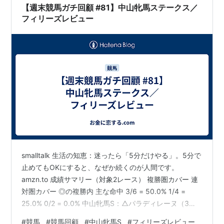
【週末競馬ガチ回顧 #81】中山牝馬ステークス／
フィリーズレビュー
smalltalk 生活の知恵：迷ったら「5分だけやる」。5分で
止めてもOKにすると、なぜか続くのが人間です。
amzn.to 成績サマリー（対象2レース） 複勝圏カバー 連
対圏カバー ◎の複勝内 主な命中 3/6 = 50.0% 1/4 =
25.0% 0/2 = 0.0% 中山牝馬S：△パラディレーヌ（3
着）／ フィリーズR：△サンアントワーヌ（2着）・注ア
#
競馬
#
競馬回顧
#
中山牝馬S
#
フィリーズレビュー