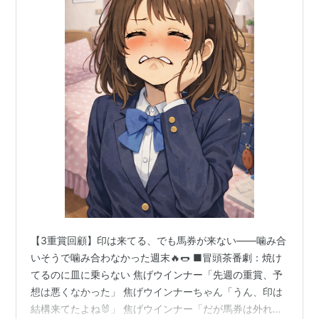
第21
2003年3
中山 芝
レディパステ
牝
蛯名正義
回
月15日
1800
ル
5
第
2004年3
中山 芝
オースミコス
牝
蛯名正義
22
月13日
1800
モ
5
回
第
2005年3月
中山 芝
ウイングレッ
牝
田中勝春
23
12日
1800
ト
4
回
第
2006年3月
中山 芝
ヤマニンシュ
牝
四位洋文
24
12日
1800
クル
5
回
第
2007年3月
中山 芝
マイネサマン
牝
蛯名正義
25
11日
1800
サ
7
回
【3重賞回顧】印は来てる、でも馬券が来ない――噛み合
第
2008年3月
中山 芝
ヤマニンメル
牝
柴山雄一
いそうで噛み合わなかった週末🔥🌭 ■冒頭茶番劇：焼け
26
16日
1800
ベイユ
6
てるのに皿に乗らない 焦げウインナー「先週の重賞、予
回
想は悪くなかった」 焦げウインナーちゃん「うん、印は
第
2009年3月
中山 芝
キストゥヘヴ
牝
横山典弘
結構来てたよね🐰」 焦げウインナー「だが馬券は外れ
27
15日
1800
ン
6