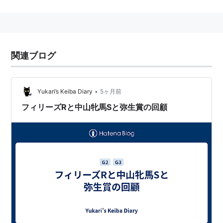
歴代優勝馬一覧
関連ブログ
回数
年月日
距離
優勝馬
性
騎手
齢
第1
1983年3月
中山 芝
ダンシングフ
牝
中野栄治
•
Yukari’s Keiba Diary
5ヶ月前
回
20日
1800
ァイタ
5
フィリーズRと中山牝馬Sと弥生賞の回顧
第2
1984年2月
中山 芝
メジロハイネ
牝
的場均
回
26日
1800
4
第3
1985年2月
中山 芝
シャダイコス
牝
加藤和宏
回
24日
1800
モス
7
第4
1986年2月
中山 芝
ユキノローズ
牝
郷原洋行
回
23日
1800
4
第5
1987年3月
中山 芝
カツダイナミ
牝
大崎昭一
回
1日
1800
ック
4
第6
1988年2月
東京 芝
ソウシンホウ
牝
柴田善臣