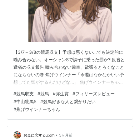
【3/7～3/8の競馬収支】予想は悪くない…でも決定的に
噛み合わない。オーシャンSで調子に乗った罰か⁈反省と
猛省の収支報告 嚙み合わない歯車、欲張るとろくなこと
にならないの巻 焦げウインナー「今週はなかなかいい予
想してた気がするんだけどな…」 焦げウインナーちゃん
「うん…でも結果を見ると、なんか全部ズレてる感じだ
#
競馬収支
#
競馬
#
弥生賞
#
フィリーズレビュー
ね🐰💦」 焦げウインナー「そうなんだよ。印は来てるの
#
中山牝馬S
#
競馬好きな人と繋がりたい
に、馬券だけ外れるっていう一番モヤモヤするパター
#
焦げウインナーちゃん
ン」 焦げウインナーちゃん「それってつまり…」 焦げウ
インナー「そう、“焼き加減はいいのにウインナーが皿に
乗らない”状態」 焦げウインナーちゃん「例えがちょっと
よく分からないけど、とにか…
•
お金に恋する.com
5ヶ月前