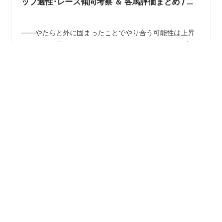
ップ適性･レース傾向考察 ＆ 各馬評価まとめ / ハ
ナがどの馬か次第