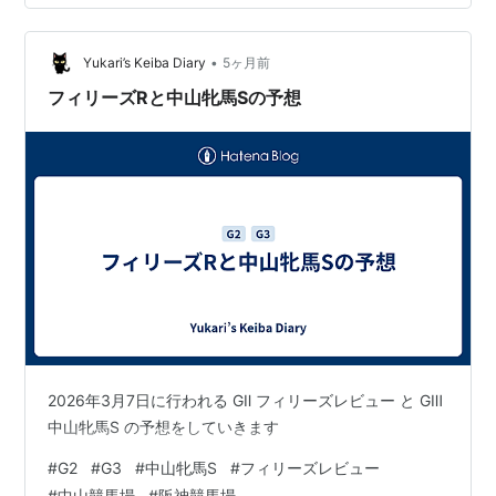
番人気11連敗中。中穴も飛んでくる。馬場は重。もう“荒
れてください”って言ってるようなもんだ」 焦げウインナ
ーちゃん「たしかに、焼き加減まちがえるとすぐ焦げそ
•
Yukari’s Keiba Diary
5ヶ月前
うだね🌭」 焦げウ…
フィリーズRと中山牝馬Sの予想
2026年3月7日に行われる GⅡ フィリーズレビュー と GⅢ
中山牝馬S の予想をしていきます
#
G2
#
G3
#
中山牝馬S
#
フィリーズレビュー
#
中山競馬場
#
阪神競馬場