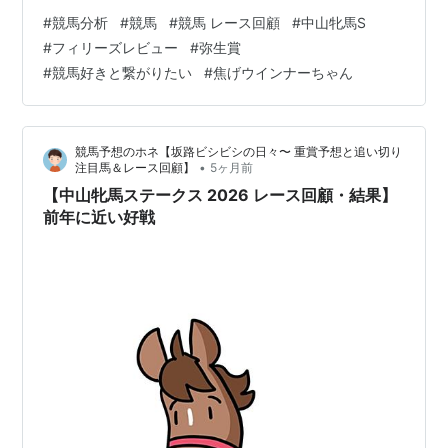
た」 焦げウインナーちゃん「そこが一番大事なんだけど
回
#
競馬分析
#
競馬
#
競馬 レース回顧
#
中山牝馬S
ね🌭💦」 焦げウインナー「中山牝馬Sは1着▲、2着△、3
#
フィリーズレビュー
#
弥生賞
第
2010年3月
中山 芝
ニシノブルー
牝
北村宏司
着〇、5着◎」 焦げウインナーちゃん「並べるとすごく惜
#
競馬好きと繋がりたい
#
焦げウインナーちゃん
28
14日
1800
ムーン
6
しいのに…」 焦げウインナー「フィリーズレビューは◎3
回
着、△2着」 焦げウインナーちゃん「で、1着が抜けちゃ
第
2011年4月
阪神 芝
レディアルバ
牝
福永祐一
ったんだよね🐰」 焦げウインナー「弥生賞は◎3着、▲2
29
2日
1800
ローザ
4
競馬予想のホネ【坂路ビシビシの日々〜 重賞予想と追い切り
着」 焦げウインナ…
回
•
注目馬＆レース回顧】
5ヶ月前
【中山牝馬ステークス 2026 レース回顧・結果】
前年に近い好戦