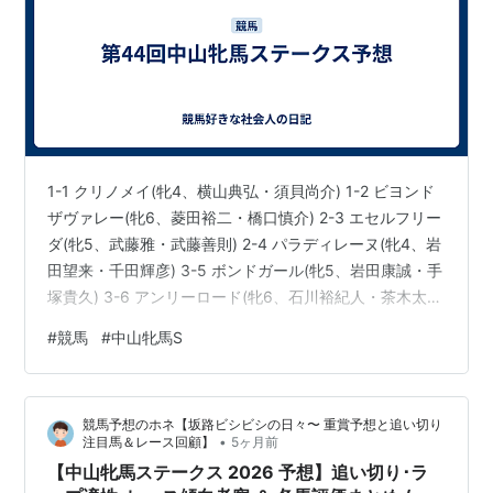
1-1 クリノメイ(牝4、横山典弘・須貝尚介) 1-2 ビヨンド
ザヴァレー(牝6、菱田裕二・橋口慎介) 2-3 エセルフリー
ダ(牝5、武藤雅・武藤善則) 2-4 パラディレーヌ(牝4、岩
田望来・千田輝彦) 3-5 ボンドガール(牝5、岩田康誠・手
塚貴久) 3-6 アンリーロード(牝6、石川裕紀人・茶木太
樹) 4-7 フレミングフープ(牝5、杉原誠人・友道康夫) 4-
#
競馬
#
中山牝馬S
8 レディーヴァリュー(牝5、団野大成・小林真也) 5-9 ス
テレンボッシュ(牝5、C.ルメール・宮田敬介) 5-10 アン
ゴラブラック(牝5、戸崎圭太・尾関知人) 6-11 フィール
競馬予想のホネ【坂路ビシビシの日々〜 重賞予想と追い切り
シンパシー(牝7、横山琉人・小島茂之) 6-12…
•
注目馬＆レース回顧】
5ヶ月前
【中山牝馬ステークス 2026 予想】追い切り･ラ