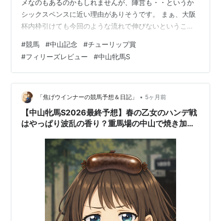
メなのもあるのかもしれませんが、陣営も・・というか
シックスペンスに近い理由がありそうです。 まぁ、大阪
杯内枠引けても今回のような流れで伸びないということ
もそれなりにありそうな馬だと思います。 シックスペン
#
競馬
#
中山記念
#
チューリップ賞
ス同様ダート試すのもありかと。 2着のカラマティアノ
#
フィリーズレビュー
#
中山牝馬S
スは自力強化してきますが、まだG2でもちょっと足りな
い感じはあります。 3着エコロヴァルツはコメント見る
限り2000がいいのでしょうが、今日は外枠だった分負け
た感もあります。 マイネルモーントはブリンカーが効い
•
「焦げウインナーの競馬予想＆日記」
5ヶ月前
たのか今回は最後伸びてました…
【中山牝馬S2026最終予想】春の乙女のハンデ戦
はやっぱり波乱の香り？重馬場の中山で焼き加減
を見極める🌸