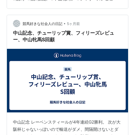
イニードユー（3着） 2本とも“荒れ方”が強烈。特に中山
牝馬Sは1-2着が人気薄で、軸想定が崩れた形。フィリー
ズRは△注で拾えたのが救い。 印別成績（2026通算：
•
#80 → #81 加算更新） 更新ルール：ナンバリングで一つ
競馬好きな社会人の日記
5ヶ月前
前（#80…
中山記念、チューリップ賞、フィリーズレビュ
ー、中山牝馬S回顧
中山記念 レーベンスティールが4年連続G2勝利。 次が大
阪杯じゃないっぽいので輸送がダメ、間隔開けないとダ