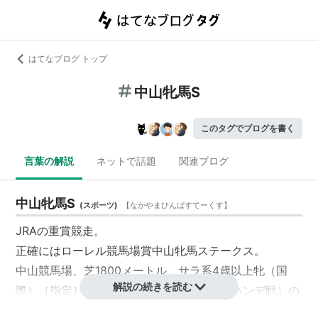
はてなブログ トップ
中山牝馬S
このタグでブログを書く
言葉の解説
ネットで話題
関連ブログ
中山牝馬S
(
スポーツ
)
【
なかやまひんばすてーくす
】
JRAの重賞競走。
正確にはローレル競馬場賞中山牝馬ステークス。
中山競馬場、芝1800メートル、サラ系4歳以上牝（国
解説の続きを読む
際）［指定］、斤量はハンディキャップ（
ハンデ戦
）の
条件。格付けはGIII。