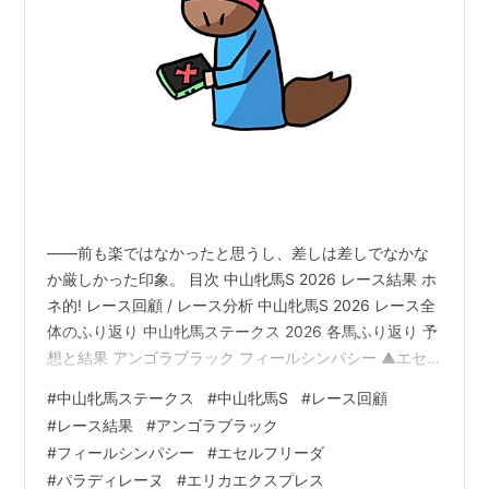
――前も楽ではなかったと思うし、差しは差しでなかな
か厳しかった印象。 目次 中山牝馬S 2026 レース結果 ホ
ネ的! レース回顧 / レース分析 中山牝馬S 2026 レース全
体のふり返り 中山牝馬ステークス 2026 各馬ふり返り 予
想と結果 アンゴラブラック フィールシンパシー ▲エセ
ルフリーダ / パラディレーヌ / エリカエクスプレス / ケリ
#
中山牝馬ステークス
#
中山牝馬S
#
レース回顧
フレッドアスク www.yosounohone.com 中山牝馬S
#
レース結果
#
アンゴラブラック
2026 レース結果 着順 馬名 タイム 上3F 1 エセルフリー
#
フィールシンパシー
#
エセルフリーダ
ダ 1:47.1 35.9 2 ビヨンドザヴァレー 1:47.3 35.7 3 パラ
#
パラディレーヌ
#
エリカエクスプレス
ディレーヌ 1:47.3 …