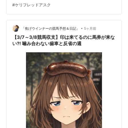
#
ケリフレッドアスク
•
「焦げウインナーの競馬予想＆日記」
5ヶ月前
【3/7～3/8競馬収支】印は来てるのに馬券が来な
い⁈ 噛み合わない歯車と反省の週