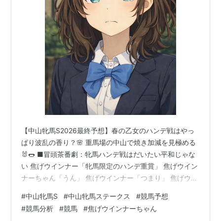
【中山牝馬S2026最終予想】春の乙女のハンデ戦はやっ
ぱり波乱の香り？🌸 重馬場の中山で焼き加減を見極める
🐰🌭 ■冒頭茶番劇：牝馬ハンデ戦はだいたい平和じゃな
い 焦げウインナー「牝馬限定のハンデ重賞」 焦げウイン
ナーちゃん「うん」 焦げウインナー「つまり」 焦げウイ
ンナーちゃん「うんうん？」 焦げウインナー「平和に終
#
中山牝馬S
#
中山牝馬ステークス
#
競馬予想
わらない🔥」 焦げウインナーちゃん「また雑な入り方し
#
競馬分析
#
競馬
#
焦げウインナーちゃん
てる〜🐰💦」 焦げウインナー「だって中山牝馬Sだぞ。1