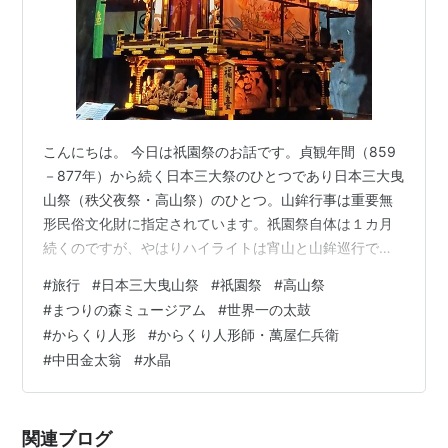
こんにちは。 今日は祇園祭のお話です。貞観年間（859
－877年）から続く日本三大祭のひとつであり日本三大曳
山祭（秩父夜祭・高山祭）のひとつ。山鉾行事は重要無
形民俗文化財に指定されています。祇園祭自体は１カ月
続くのですが、やはりハイライトは宵山と山鉾巡行です
ね。2014年から後祭（あとまつり）が復活しています。
#
旅行
#
日本三大曳山祭
#
祇園祭
#
高山祭
千年以上にわたって継承されてきた前祭・後祭の習わし
#
まつりの森ミュージアム
#
世界一の太鼓
を、後世に正しく伝えていくためだそうです。前祭は23
#
からくり人形
#
からくり人形師・萬屋仁兵衛
基が巡行、後祭は11基が巡行します。 祇園の語源 祇園精
#
中田金太翁
#
水晶
舎は、インドのコーサラ国首都シュラーヴァスティー
（舎衛城）城壁南端から西南約500mの位置にあった精舎
（vihāra）で釈迦が説…
関連ブログ