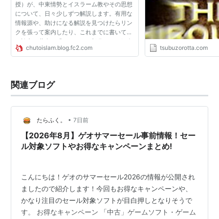
授）が、中東情勢とイスラーム教やその思想
について、日々少しずつ解説します。有用な
情報源や、助けになる解説を見つけたらリン
クを張って案内したり、これまでに書いてき
た論文や著書の「さわり」の部分なども紹介
chutoislam.blog.fc2.com
tsubuzorotta.com
したりしていきます。 本日、シリアの「イス
ラーム国」による日...
関連ブログ
•
たらふく。
7日前
【2026年8月】ゲオサマーセール事前情報！セー
ル対象ソフトやお得なキャンペーンまとめ!
こんにちは！ゲオのサマーセール2026の情報が公開され
ましたので紹介します！今回もお得なキャンペーンや、
かなり注目のセール対象ソフトが目白押しとなりそうで
す。 お得なキャンペーン 「中古」ゲームソフト・ゲーム