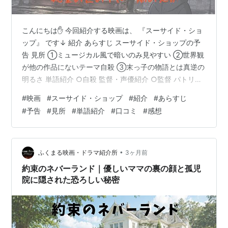
こんにちは✋ 今回紹介する映画は、 『スーサイド・ショ
ップ』 です↓ 紹介 あらすじ スーサイド・ショップの予
告 見所 ①ミュージカル風で暗いのみ見やすい ②世界観
が他の作品にないテーマ自殺 ③末っ子の物語とは真逆の
明るさ 単語紹介 ○自殺 監督・声優紹介 ○監督 パトリ
ス・ルコント ○声優 バーナード・アラン 口コミ ○面白
#
映画
#
スーサイド・ショップ
#
紹介
#
あらすじ
い ○面白くない 感想 紹介 公開 ２０１２年５月１６日(フ
#
予告
#
見所
#
単語紹介
#
口コミ
#
感想
ランス) ジャンル ミュージカル・コメディ 上映時間 １時
間１９分 監督 パトリス・ルコント 声優 バーナード・ア
ラン(ミシマ・卜ゥヴァシュ役) あらすじ 生きる希望を失
ってしまった人々が暮らす暗い町。 その町に…
•
ふくまる映画・ドラマ紹介所
3ヶ月前
約束のネバーランド｜優しいママの裏の顔と孤児
院に隠された恐ろしい秘密