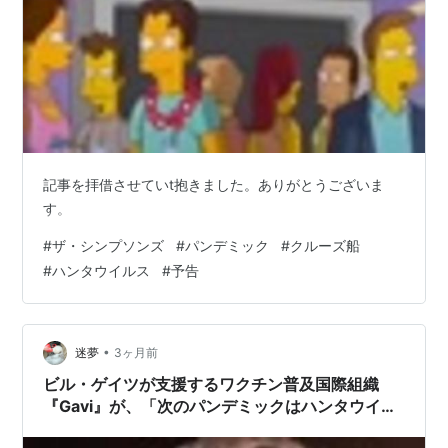
記事を拝借させていt抱きました。ありがとうございま
す。
#
ザ・シンプソンズ
#
パンデミック
#
クルーズ船
#
ハンタウイルス
#
予告
•
迷夢
3ヶ月前
ビル・ゲイツが支援するワクチン普及国際組織
『Gavi』が、「次のパンデミックはハンタウイル
スだ」と予告していたことが判明 ・・・やっ