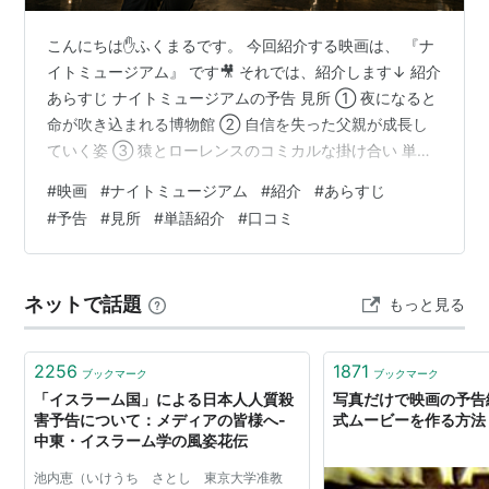
こんにちは✋ふくまるです。 今回紹介する映画は、 『ナ
イトミュージアム』 です🎥 それでは、紹介します↓ 紹介
あらすじ ナイトミュージアムの予告 見所 ① 夜になると
命が吹き込まれる博物館 ② 自信を失った父親が成長し
ていく姿 ③ 猿とローレンスのコミカルな掛け合い 単語
紹介 ○博物館 監督・俳優紹介 ○監督 ジョーン・レヴィ
#
映画
#
ナイトミュージアム
#
紹介
#
あらすじ
○俳優 ベン・スティラー 口コミ ○面白い ○面白くない
#
予告
#
見所
#
単語紹介
#
口コミ
感想 紹介 公開 ２００６年１２月２２日(アメリカ合衆国)
２００７年３月１７日(日本) ジャンル コメディ 上映時間
１時間４８分 監督 ジョーン・レヴィ 俳優 ベン・スティ
ネットで話題
もっと見る
ラー(ローレンス役) あらすじ 舞…
2256
1871
ブックマーク
ブックマーク
「イスラーム国」による日本人人質殺
写真だけで映画の予告
害予告について：メディアの皆様へ-
式ムービーを作る方法
中東・イスラーム学の風姿花伝
池内恵（いけうち さとし 東京大学准教