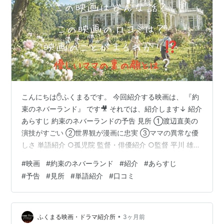
こんにちは✋ふくまるです。 今回紹介する映画は、 『約
束のネバーランド』 です🎥 それでは、紹介します↓ 紹介
あらすじ 約束のネバーランドの予告 見所 ①渡辺直美の
演技がすごい ②世界観が漫画に忠実 ③ママの異常な優
しさ 単語紹介 ○孤児院 監督・俳優紹介 ○監督 平川 雄一
朗 ○俳優 浜辺 美波 口コミ ○面白い ○面白くない 感想
#
映画
#
約束のネバーランド
#
紹介
#
あらすじ
紹介 公開 ２０２０年１２月１８日 ジャンル アクショ
#
予告
#
見所
#
単語紹介
#
口コミ
ン・ファンタジー 上映時間 １時間５９分 監督 平川 雄一
朗 俳優 浜辺 美波(エマ役) あらすじ 自然豊かな場所に建
つ孤児院『グレイス＝フィールドハウス』。そこでは血
の繋がらない子供たちが、ママ・イザベラ…
•
ふくまる映画・ドラマ紹介所
3ヶ月前