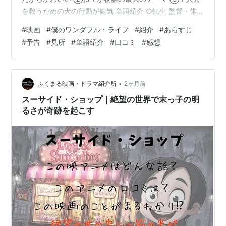
を救うための犬の行動が健気 単語紹介 ○転生 監督・俳優
紹介 ○監督 ラッセ・ハルストレム ○俳優 デニス・クエ
#
映画
#
僕のワンダフル・ライフ
#
紹介
#
あらすじ
イド 口コミ ○面白い ○面白くない 感想 紹介 公開 ２０
#
予告
#
見所
#
単語紹介
#
口コミ
#
感想
１７ﾈﾝ１月２７日(アメリカ合衆国) ２０１７年９月２９
日(日本) ジャンル コメディ 上映時間 １時間３８ふん 監
督 ラッセ・ハルストレム 俳優 デニス・クエイド(イーサ
ン役) あらすじ 何度も生まれ変わり、さ…
•
ふくまる映画・ドラマ紹介所
2ヶ月前
スーサイド・ショップ｜絶望の世界で末っ子の明
るさが奇跡を起こす