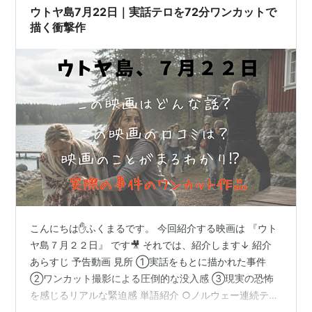
ウトヤ島7月22日｜実話テロを72分ワンカットで
描く衝撃作
こんにちは✋ふくまるです。 今回紹介する映画は 『ウト
ヤ島７月２２日』 です🎥 それでは、紹介します↓ 紹介
あらすじ 予告動画 見所 ①実話をもとに描かれた事件
②ワンカット撮影による圧倒的な没入感 ③現実の恐怖
を感じるリアルな緊迫感 単語紹介 ○ノルウェー連続テロ
事件 https://amzn.to/4eFD0U8 監督・俳優紹介 ○監督