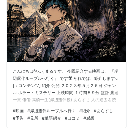
こんにちは✋ふくまるです。 今回紹介する映画は、 『岸
辺露伴ルーブルへ行く』 です🎥 それでは、紹介します↓
[：コンテンツ] 紹介 公開 ２０２３年５月２６日 ジャン
ル ホラー・ミステリー 上映時間 １時間５９分 監督 渡辺
一貴 俳優 高橋一生(岸辺露伴役) あらすじ 人の過去を読
む特殊な能力を持つ人気漫画家・岸辺露伴。ある「この
#
映画
#
岸辺露伴ルーブルへ行く
#
紹介
#
あらすじ
世で最も黒い絵」の存在を知った露伴は、その謎を追う
#
予告
#
見所
#
単語紹介
#
口コミ
#
感想
ため、ルーヴル美術館を訪れます。しかし、その黒い絵
には恐ろしい呪いがあるといわれ、関わった者たちに