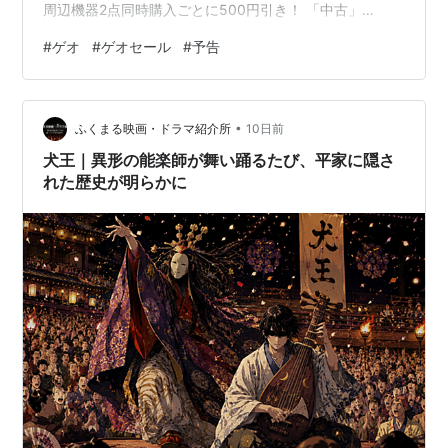
周辺機器2点同時購入ごとに500円引き！ 「中古」
Nintendo Switch 2 本体 店頭販売価格(税抜)から2,000円
#
ゲオ
#
ゲオセール
#
予告
引き！ 「新品」対象ソフト(Switch・Switch2)を2本同時
購入ごとに1000円引き！ セール対象ソフト Nintendo
Switch・Nintendo Switch2 PlayStation5 フォロー＆リ
•
ポストキャンペーンも同時開催！ まとめ お得な…
ふくまる映画・ドラマ紹介所
10日前
犬王｜異形の能楽師が舞い踊るたび、平家に隠さ
れた歴史が明らかに