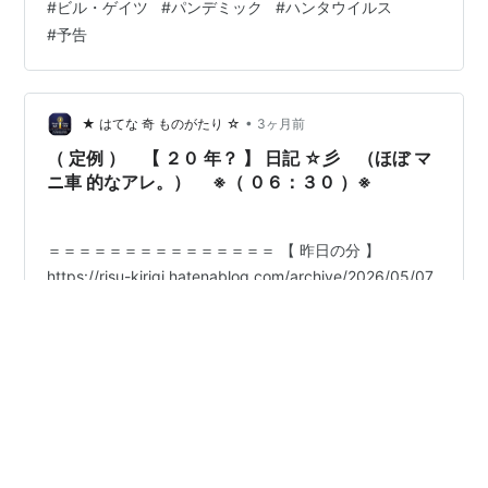
#
ビル・ゲイツ
#
パンデミック
#
ハンタウイルス
#
予告
•
★ はてな 奇 ものがたり ☆
3ヶ月前
（ 定例 ） 【 ２０ 年？ 】 日記 ☆彡 （ほぼ マ
ニ車 的なアレ。） ※（ ０６：３０ ）※
＝＝＝＝＝＝＝＝＝＝＝＝＝＝＝ 【 昨日の分 】