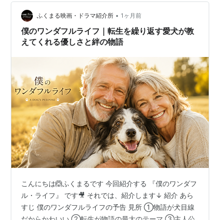
次々と異変が起こります。やがて、その魔の手は岸辺露
伴にも迫っていくのでした。 岸辺露伴ルーヴルへ行くの
•
ふくまる映画・ドラマ紹介所
1ヶ月前
予告 youtu…
僕のワンダフルライフ｜転生を繰り返す愛犬が教
えてくれる優しさと絆の物語
こんにちは🙆ふくまるです 今回紹介する 『僕のワンダフ
ル・ライフ』 です🎥 それでは、紹介します↓ 紹介 あら
すじ 僕のワンダフルライフの予告 見所 ①物語が犬目線
だからかわいい ②転生が物語の最大のテーマ ③主人公