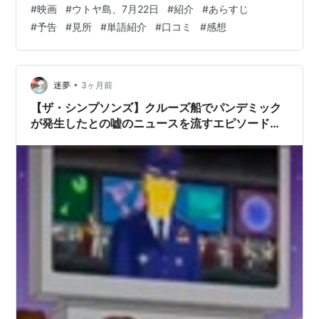
#
映画
#
ウトヤ島、7月22日
#
紹介
#
あらすじ
エリック・ポッぺ ○俳優 アンドレア・ベルンツェン 口コ
#
予告
#
見所
#
単語紹介
#
口コミ
#
感想
ミ ○面白い ○面白くない 感想
https://amzn.to/4eFD0U8 紹介 公開 ２０１８年３９日
(ノルウェー) ２０１９年３月８日(日本) ジャンル スリラ
ー 上映時間 １時間３７分 …
•
迷夢
3ヶ月前
【ザ・シンプソンズ】クルーズ船でパンデミック
が発生したとの嘘のニュースを流すエピソードが
放送されていたことが判明 ハンタウイルス騒ぎ
を予告していたとの憶測がネット上で飛び交う