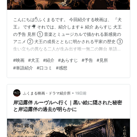
こんにちは✋ふくまるです。 今回紹介する映画は、 『犬
王』 です🎥 それでは、紹介します↓ 紹介 あらすじ 犬王
の予告 見所 ① 音楽とミュージカルで描かれる新感覚の
アニメ ② 犬王の成長とともに明かされる平家の歴史 ③
生い立ちの異なる二人が生み出す唯一無二の舞台 単語紹
介 ○平家 監督・声優紹介 ○監督 湯浅 政明 ○声優 女王蜂
#
映画
#
犬王
#
紹介
#
あらすじ
#
予告
#
見所
口コミ ○面白い ○面白くない 感想 紹介 公開 ２０２２年
#
単語紹介
#
口コミ
#
感想
５月２８日 ジャンル ミュージカル・ファンタジー 上映
時間 １時間３７分 監督 湯浅 政明 俳優 女王蜂(犬王役) あ
らすじ 舞台は室町時代。異形の能楽師・犬王と、盲目の
琵琶法師・友魚は運命的な出会いを…
•
ふくまる映画・ドラマ紹介所
19日前
岸辺露伴 ルーヴルへ行く｜黒い絵に隠された秘密
と岸辺露伴の過去が明らかに