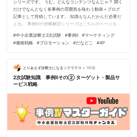
シリーズです。 うむ。どんなコンテンツなんじゃ？ 聞く
だけでなんとなく各事例の雰囲気を味わう動画＋ブログ
記事として投稿しています。 知識もなんだかんだ必要だ
よね。 事例Ⅳの攻略解説シリーズはこちらのページをご
確認ください。【YouTube】事例Ⅳ 攻略法解説シリーズ
#
中小企業診断士2次試験
#
事例Ⅱ
#
マーケティング
事例Ⅳの過去問解説シリーズはこちらのページをご確認
#
価格戦略
#
プロモーション
#
だなどこ
#
4P
ください。【YouTube】事例Ⅳ 過去問解説シリーズ チャ
ンネル登録もよろしくね♪ ◆目次◆ 5. 価格戦略を完全攻
略！ 5-1. 売上向上の基本構造 5-2. 価格設定の3つの方法
5-3. プライシング戦略の5つの手法 …
•
とりあえず診断士になるソクラテス
1年前
2次試験知識 事例Ⅱその② ターゲット・製品サ
ービス戦略