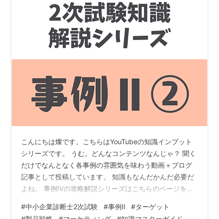
こんにちは燦です。こちらはYouTubeの知識インプット
シリーズです。 うむ。どんなコンテンツなんじゃ？ 聞く
だけでなんとなく各事例の雰囲気を味わう動画＋ブログ
記事として投稿しています。 知識もなんだかんだ必要だ
よね。 事例Ⅳの攻略解説シリーズはこちらのページをご
確認ください。【YouTube】事例Ⅳ 攻略法解説シリーズ
#
中小企業診断士2次試験
#
事例Ⅱ
#
ターゲット
事例Ⅳの過去問解説シリーズはこちらのページをご確認
#
製品戦略
#
マーケティング
#
知識マスターガイド