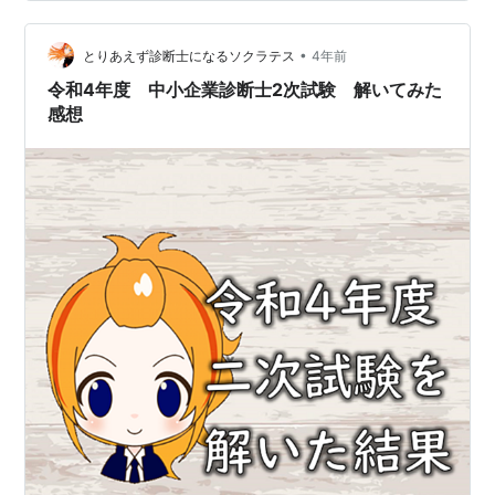
して、何を諦めるかなどの2次試験現場の感覚を忘れない
ようにするため。 毎年恒例、自身が合格レベルの解答を
時間内で自力で導き出せる状態でありたいんや！ ◆目次
•
とりあえず診断士になるソクラテス
4年前
◆ 事例Ⅰ 事例Ⅱ 事例…
令和4年度 中小企業診断士2次試験 解いてみた
感想