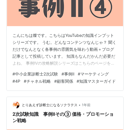
こんにちは燦です。こちらはYouTubeの知識インプット
シリーズです。 うむ。どんなコンテンツなんじゃ？ 聞く
だけでなんとなく各事例の雰囲気を味わう動画＋ブログ
記事として投稿しています。 知識もなんだかんだ必要だ
よね。 事例Ⅳの攻略解説シリーズはこちらのページをご
確認ください。【YouTube】事例Ⅳ 攻略法解説シリーズ
#
中小企業診断士2次試験
#
事例Ⅱ
#
マーケティング
事例Ⅳの過去問解説シリーズはこちらのページをご確認
#
4P
#
チャネル戦略
#
顧客関係
#
知識マスターガイド
ください。【YouTube】事例Ⅳ 過去問解説シリーズ チャ
ンネル登録もよろしくね♪ ◆目次◆ 7. チャネル戦略を完
全攻略！ 7-1. 新規チャネル開拓 7-2. 既存チャネルの強化
7-3. チャネルの進化 8. 顧客関係…
•
とりあえず診断士になるソクラテス
1年前
2次試験知識 事例Ⅱその③ 価格・プロモーショ
ン戦略