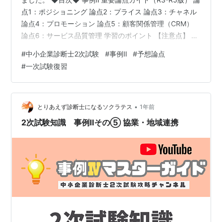
点1：ポジショニング 論点2：プライス 論点3：チャネル
論点4：プロモーション 論点5：顧客関係管理（CRM）
論点6：サービス品質管理 学習のポイント 【注意点】 令
和3年度から5年度の一次試験を分析したんじゃな。 予想
#
中小企業診断士2次試験
#
事例Ⅱ
#
予想論点
論点をお届けしますが、まず最初に大事な注意点があり
#
一次試験復習
ます。 確実にこれで勝つる！ その考えが一番危険なん
よ…。 予想論点を勉強すれば、二次試験で有利になるん
じゃないか？ 正直そうでもないです。予想論点っぽい話
が与件や設問に出てきたとしますよね。「で？」って話
•
とりあえず診断士になるソクラテス
1年前
です。…
2次試験知識 事例Ⅱその⑤ 協業・地域連携