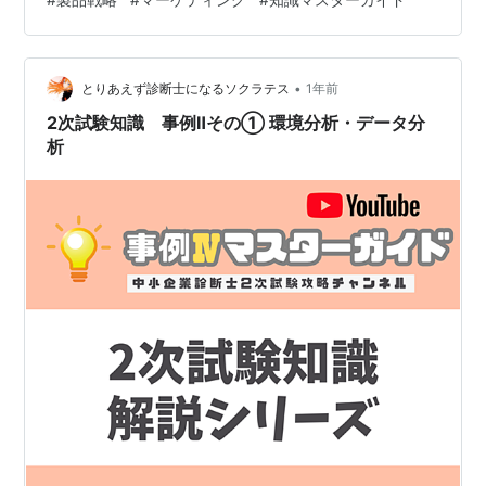
ください。【YouTube】事例Ⅳ 過去問解説シリーズ チャ
ンネル登録もよろしくね♪ ◆目次◆ 3. ターゲット設定を
完全攻略！ そもそもターゲット設定ってなぜ重要？ 3-1.
ターゲット絞り込みの戦略的意味 3-2. ターゲ…
•
とりあえず診断士になるソクラテス
1年前
2次試験知識 事例Ⅱその① 環境分析・データ分
析