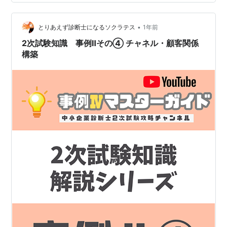
ンネル登録もよろしくね♪ ◆目次◆ 9. 協業戦略を完全攻
略！ 9-1. 協業の考え方 9-2. 協業の3つのパターン 9-3.
協業の留意点 10. 地域連携を完全…
•
とりあえず診断士になるソクラテス
1年前
2次試験知識 事例Ⅱその④ チャネル・顧客関係
構築