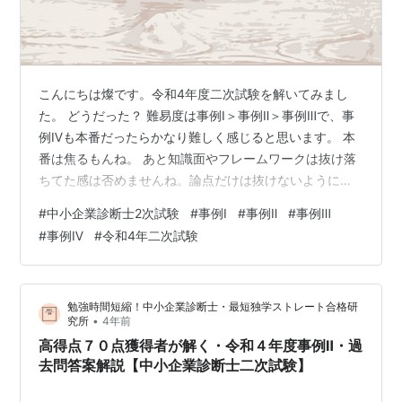
こんにちは燦です。令和4年度二次試験を解いてみまし
た。 どうだった？ 難易度は事例Ⅰ＞事例Ⅱ＞事例Ⅲで、事
例Ⅳも本番だったらかなり難しく感じると思います。 本
番は焦るもんね。 あと知識面やフレームワークは抜け落
ちてた感は否めませんね。論点だけは抜けないように注
意しながら書いていきました。 例のごとく「一解答例」
#
中小企業診断士2次試験
#
事例Ⅰ
#
事例Ⅱ
#
事例Ⅲ
です。分析や掘り下げは機会があればまたやりましょ
#
事例Ⅳ
#
令和4年二次試験
う。 <目的> 初見80分以内という時間制限の中で、どう
考え、文章を整理して、何を諦めるかなどの二次試験現
場の感覚を忘れないようにするため。 合格レベルの解答
勉強時間短縮！中小企業診断士・最短独学ストレート合格研
を自力で導き出せる状態でありたいですね。 ◆目次◆ 事
•
究所
4年前
例Ⅰ 事例Ⅱ 事例Ⅲ 事例Ⅳ…
高得点７０点獲得者が解く・令和４年度事例Ⅱ・過
去問答案解説【中小企業診断士二次試験】