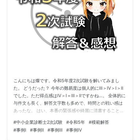
こんにちは燦です。令和5年度2次試験を解いてみまし
た。 どうだった？ 今年の難易度は個人的にⅢ＞Ⅳ＞Ⅰ＞Ⅱ
でした。ただ得点感はⅣ＞Ⅰ＝Ⅲ＞Ⅱですかね…。 全体的に
与件文も長く、解答文字数も多めで、時間との戦い感は
あったな。 はい、本番の緊張感や綺麗に清書することな
んかも考えると厳しい時間環境になると思います！ 私の
#
中小企業診断士2次試験
#
令和5年
#
模範解答
回答はあくまで「一解答例」となります。 <目的>初見
#
事例Ⅰ
#
事例Ⅱ
#
事例Ⅲ
#
事例Ⅳ
80分以内という時間制限の中で、どう考え、文章を整理