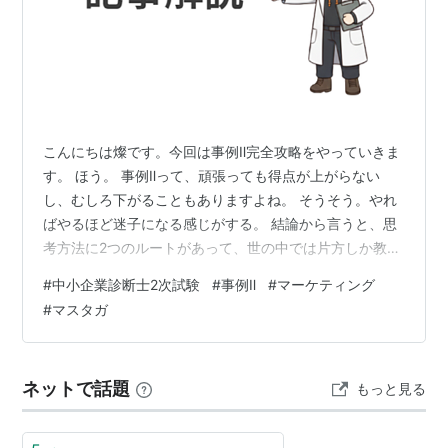
こんにちは燦です。今回は事例Ⅱ完全攻略をやっていきま
す。 ほう。 事例Ⅱって、頑張っても得点が上がらない
し、むしろ下がることもありますよね。 そうそう。やれ
ばやるほど迷子になる感じがする。 結論から言うと、思
考方法に2つのルートがあって、世の中では片方しか教え
られていないからです。 なん…だと…？ 思考法に2ルー
#
中小企業診断士2次試験
#
事例Ⅱ
#
マーケティング
トある。これを知るだけで事例Ⅱの解像度が変わります⇩
#
マスタガ
■動画 youtu.be なぜ事例Ⅱは得点が安定しないのか 3つ
の思考法と「2ルート」の正体 高得点に必要なのはロジ
カルシンキング、つまり「因果関係のロジックをゴール
ネットで話題
もっと見る
に向かってまっすぐ繋ぐこと」です。そのロジカルシン
キングの中に、実…