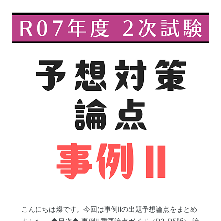
こんにちは燦です。今回は事例Ⅱの出題予想論点をまとめ
ました。 ◆目次◆ 事例Ⅱ 重要論点ガイド（R3-R5版） 論