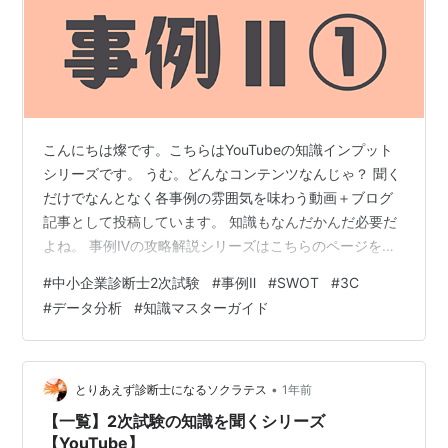
こんにちは燦です。こちらはYouTubeの知識インプット
シリーズです。 うむ。どんなコンテンツなんじゃ？ 聞く
だけでなんとなく各事例の雰囲気を味わう動画＋ブログ
記事として投稿しています。 知識もなんだかんだ必要だ
よね。 事例Ⅳの攻略解説シリーズはこちらのページをご
確認ください。【YouTube】事例Ⅳ 攻略法解説シリーズ
#
中小企業診断士2次試験
#
事例Ⅱ
#
SWOT
#
3C
事例Ⅳの過去問解説シリーズはこちらのページをご確認
#
データ分析
#
知識マスターガイド
ください。【YouTube】事例Ⅳ 過去問解説シリーズ チャ
ンネル登録もよろしくね♪ ◆目次◆ 事例Ⅱの全体像を理解
しよう なぜマーケティングが重要なのか？ 1. 環境分析を
完全攻略！ 1-1. SWOT分析のポイント 1-2…
•
とりあえず診断士になるソクラテス
1年前
【一覧】2次試験の知識を聞くシリーズ
【YouTube】