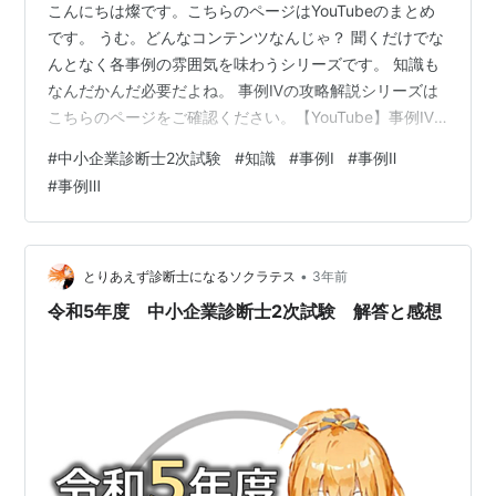
こんにちは燦です。こちらのページはYouTubeのまとめ
です。 うむ。どんなコンテンツなんじゃ？ 聞くだけでな
んとなく各事例の雰囲気を味わうシリーズです。 知識も
なんだかんだ必要だよね。 事例Ⅳの攻略解説シリーズは
こちらのページをご確認ください。【YouTube】事例Ⅳ
攻略法解説シリーズ 事例Ⅳの過去問解説シリーズはこち
#
中小企業診断士2次試験
#
知識
#
事例Ⅰ
#
事例Ⅱ
らのページをご確認ください。【YouTube】事例Ⅳ 過去
#
事例Ⅲ
問解説シリーズ チャンネル登録もよろしくね♪ ◆目次◆
1．事例Ⅰ－① 事業承継・新規事業開発 2．事例Ⅰ－② 競
争優位性・経営戦略/事業戦略 3．事例Ⅰ－③ 組織運営・
人事施策 4．事例Ⅰ－④ 後継者育成・市場販路開…
•
とりあえず診断士になるソクラテス
3年前
令和5年度 中小企業診断士2次試験 解答と感想