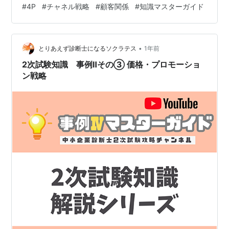
#
4P
#
チャネル戦略
#
顧客関係
#
知識マスターガイド
ください。【YouTube】事例Ⅳ 過去問解説シリーズ チャ
ンネル登録もよろしくね♪ ◆目次◆ 7. チャネル戦略を完
全攻略！ 7-1. 新規チャネル開拓 7-2. 既存チャネルの強化
7-3. チャネルの進化 8. 顧客関係…
•
とりあえず診断士になるソクラテス
1年前
2次試験知識 事例Ⅱその③ 価格・プロモーショ
ン戦略