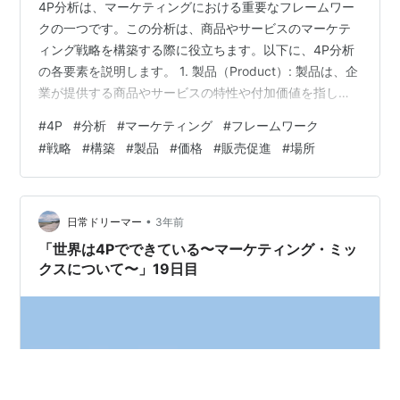
4P分析は、マーケティングにおける重要なフレームワー
クの一つです。この分析は、商品やサービスのマーケテ
ィング戦略を構築する際に役立ちます。以下に、4P分析
の各要素を説明します。 1. 製品（Product）: 製品は、企
業が提供する商品やサービスの特性や付加価値を指しま
す。製品の要素には、品質、デザイン、機能、ブランド
#
4P
#
分析
#
マーケティング
#
フレームワーク
イメージ、特長などが含まれます。製品の開発や改良、
#
戦略
#
構築
#
製品
#
価格
#
販売促進
#
場所
価値提案の明確化など、顧客のニーズや要求に適合する
製品を提供することが重要です。 2. 価格（Price）: 価格
は、商品やサービスを販売する際の価格設定に関連しま
す。価格は、企業の利益率、競合他社の価格、顧客の購
•
日常ドリーマー
3年前
買意欲などを考慮…
「世界は4Pでできている〜マーケティング・ミッ
クスについて〜」19日目