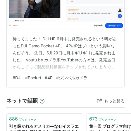
待ってました！ DJI HP 6月中に発売されるという噂があ
ったDJI Osmo Pocket 4P。 4PのPはプロという意味な
んだそう。 先日、6月29日に月末ギリギリに発売されま
した。 youtu.be カメラ系YouTuberの方々は、発売当日
からこぞって製品開封動画をアップされていたようで
す。 DJI Osmo Pocket 4Pは、今年のジンバルカメラの
#
DJI
#
Pocket
#
4P
#
ジンバルカメラ
大本命。 長らく発売を待ち侘びていた方も多いのではな
いでしょうか。 youtu.be かくいう私もその一人です。
色々な方の動画を見る限り、やはりこれは間違いなく
ネットで話題
もっと見る
「買い」だと思います。 youtu.be あとは、どのパッケー
ジにする…
886
673
ブックマーク
ブックマーク
引き裂かれるアメリカ―なぜイスラエ
第一回 プログラマ向