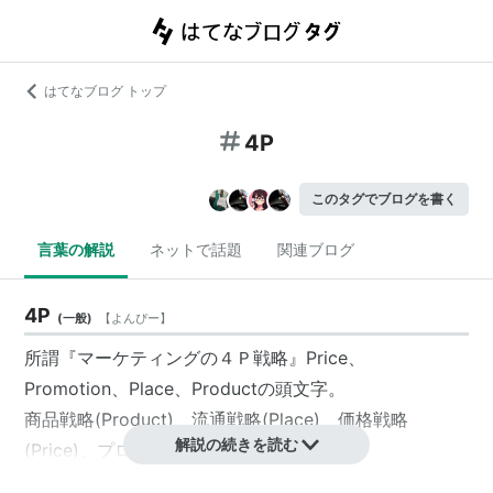
はてなブログ トップ
4P
このタグでブログを書く
言葉の解説
ネットで話題
関連ブログ
4P
(
一般
)
【
よんぴー
】
所謂『マーケティングの４Ｐ戦略』Price、
Promotion、Place、Productの頭文字。
商品戦略(Product)、流通戦略(Place)、価格戦略
解説の続きを読む
(Price)、プロモーション戦略(Promotion)。
営業戦略（Person）を入れて5Pを用いる場合もある。