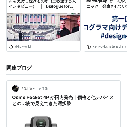
ルを支持し続けるのか（三牧聖子さん
#design4p で「
インタビュー） | Dialogue for
ニック」発表させてい
People（ダイアローグフォーピープル
- 納豆には卵を入れる
／D4P）
d4p.world
ken-c-lo.hatenadiary
関連ブログ
•
PG.Lib
1ヶ月前
Osmo Pocket 4P が国内発売｜価格と他デバイス
との比較で見えてきた選択肢