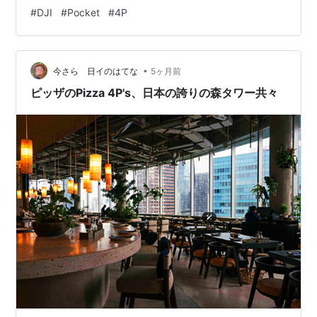
入りました。 いや〜、こういう“来るぞ来るぞ…”っていう
#
DJI
#
Pocket
#
4P
時間が一番楽しいんですよね。 レンズ部は噂通りの2眼
構成 デザインはちょっと頭でっかち。でも理由は分かる
いろいろ妄想が止まらない 気になるのは価格。10万円切
•
ってほしい… 買うかどうかは…まだ悩んでます！
今さら 日イのはてな
5ヶ月前
ピッザのPizza 4P's、日本の誇りの森タワー共々