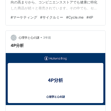
向の高まりから、コンビニエンスストアでも健康に特化
した商品が続々と発売されています。その中でも、セブ
ンイレブンが三井物産と共同開発した健康ブランド「サ
#
マーケティング
#
サイクルミー
#
Cycle.me
#
4P
イクルミー」は、時間帯に合わせた栄養摂取を提案する
ユニークなコンセプトで注目を集めています。この記事
では、そんなサイクルミーをマーケティング戦略の観点
•
から4Pなども使いながら考察してみましょう。 ライタ
心理学と心の謎
3年前
ー：タイスケ｜Taisuke事業会社(日系および外資)でマー
4P分析
ケティング歴10年以上。戦…