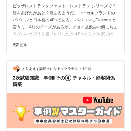
ピッザレストランをファスト・レストラン シリーズで３
店をあげたがあと２店あるようだ。ローカルブランドの
パパロンと日本発の4P’sである。 パパロンにCalzone と
言うミニ4片のチーズがあるが、チョイ昼飲みの餌にちょ
うどいいと思うと書いたりしたが４P’sの方 が本家ではな
かろうかと思える。 実際は 4P’sと言うのは “Platform of
#
森ビル
Personal Pizza for Peace”らしく、Pizzaを通じて人と人
をつなぎ、平和を育む場をつくりたいという思いが込め
られている。 もともとは2011年にベトナム・ホーチミン
•
で創業されたお店で、日本人の益子陽介さんが立ち上げ
とりあえず診断士になるソクラテス
1年前
たものだ。今で…
2次試験知識 事例Ⅱその④ チャネル・顧客関係
構築