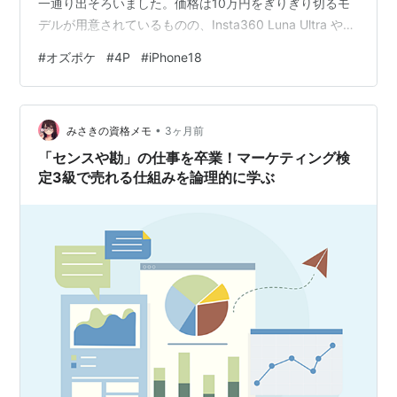
一通り出そろいました。価格は10万円をぎりぎり切るモ
デルが用意されているものの、Insta360 Luna Ultra や
OPPO Find X9 Ultra と並べて見ると、どれも物価上昇の
#
オズポケ
#
4P
#
iPhone18
影響を受けて高額化が進んでいる印象があります。いろ
いろ検討してきましたが、最終的には iPhone18 Pro の発
表まで様子を見るという結論に落ち着きました。歴代の
•
画角比較を見る限り、望遠の強化やメインセンサーの大
みさきの資格メモ
3ヶ月前
型化が期待…
「センスや勘」の仕事を卒業！マーケティング検
定3級で売れる仕組みを論理的に学ぶ