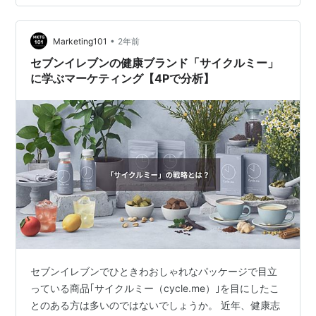
ます。 STPとは何か？｜マーケティング戦略の土台 STP
とは、マーケティング戦略の立案において「誰に何を届
•
けるか」を明確にするための考え方です。 それぞれの頭
Marketing101
2年前
文字は以下を意味しています： 項目 内容
セブンイレブンの健康ブランド「サイクルミー」
Segmentation（セグメン…
に学ぶマーケティング【4Pで分析】
セブンイレブンでひときわおしゃれなパッケージで目立
っている商品｢サイクルミー（cycle.me）｣を目にしたこ
とのある方は多いのではないでしょうか。 近年、健康志