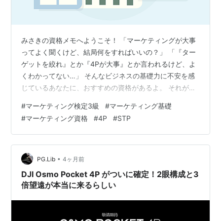
みさきの資格メモへようこそ！ 「マーケティングが大事
ってよく聞くけど、結局何をすればいいの？」 「『ター
ゲットを絞れ』とか『4Pが大事』とか言われるけど、よ
くわかってない…」 そんなビジネスの基礎力に不安を感
じているあなたに、おすすめの資格があるよ。 それが、
公益社団法人日本マーケティング協会が主催する「マー
#
マーケティング検定3級
#
マーケティング基礎
ケティング検定 3級」。 なんとこれ、「内閣府認定」の
#
マーケティング資格
#
4P
#
STP
資格なんだ！履歴書でのハクのつき方が段違いだよね。
今回は、同じくらい有名な「マーケティング・ビジネス
実務検定」との違いも含めて、合格への勉強方法を解説
するね！ マーケティング検定 3級ってどんな資格？ メリ
•
PG.Lib
4ヶ月前
ットと注意点 どんな人向け？…
DJI Osmo Pocket 4P がついに確定！2眼構成と3
倍望遠が本当に来るらしい