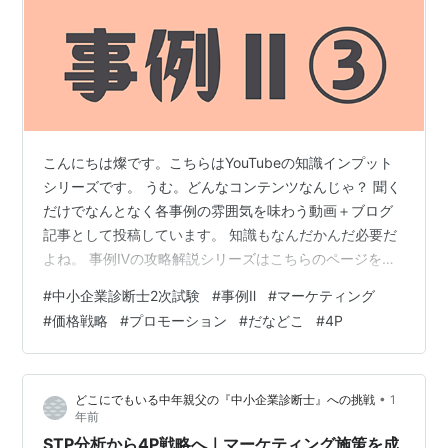
こんにちは燦です。こちらはYouTubeの知識インプット
シリーズです。 うむ。どんなコンテンツなんじゃ？ 聞く
だけでなんとなく各事例の雰囲気を味わう動画＋ブログ
記事として投稿しています。 知識もなんだかんだ必要だ
よね。 事例Ⅳの攻略解説シリーズはこちらのページをご
確認ください。【YouTube】事例Ⅳ 攻略法解説シリーズ
#
中小企業診断士2次試験
#
事例Ⅱ
#
マーケティング
事例Ⅳの過去問解説シリーズはこちらのページをご確認
#
価格戦略
#
プロモーション
#
だなどこ
#
4P
ください。【YouTube】事例Ⅳ 過去問解説シリーズ チャ
ンネル登録もよろしくね♪ ◆目次◆ 5. 価格戦略を完全攻
略！ 5-1. 売上向上の基本構造 5-2. 価格設定の3つの方法
•
どこにでもいる中年親父の『中小企業診断士』への挑戦
1
5-3. プライシング戦略の5つの手法 …
年前
STP分析から4P戦略へ｜マーケティング施策を成