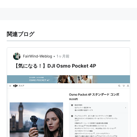
参考
3C…Company、Consumer、Competitor
3CI…Command、Communication、Computer、
関連ブログ
Intelligence
•
FairWind-Weblog
1ヶ月前
【気になる！】DJI Osmo Pocket 4P