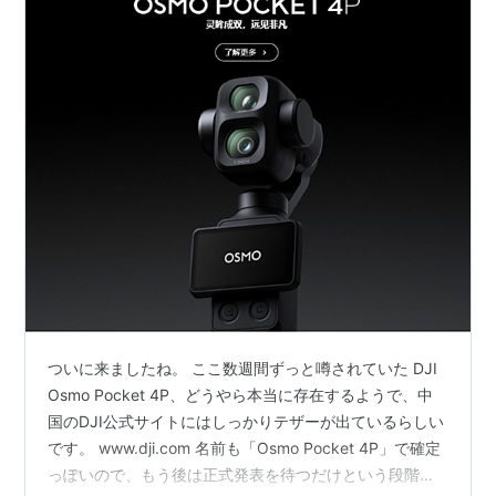
ついに来ましたね。 ここ数週間ずっと噂されていた DJI
Osmo Pocket 4P、どうやら本当に存在するようで、中
国のDJI公式サイトにはしっかりテザーが出ているらしい
です。 www.dji.com 名前も「Osmo Pocket 4P」で確定
っぽいので、もう後は正式発表を待つだけという段階に