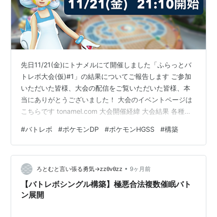
先日11/21(金)にトナメルにて開催しました「ふらっとバ
トレボ大会(仮)#1」の結果についてご報告します ご参加
いただいた皆様、大会の配信をご覧いただいた皆様、本
当にありがとうございました！ 大会のイベントページは
こちらです tonamel.com 大会開催経緯 大会結果 各種デ
ータ KP ポケモン別 プレイヤー別 KKP 最後に 大会開催
#
バトレボ
#
ポケモンDP
#
ポケモンHGSS
#
構築
経緯 「バトレボのランダム対戦も楽しいけど平坦でちょ
っと退屈」 という趣旨のつぶやきをとあるランクマ勢の
方がされていたので、 ノリで 「大会でも開いたら来てく
•
れますか？」 と提案したところ、 他の方からも割と前向
ろとむと言い張る勇気→zzθvθzz
9ヶ月前
きなリアクションがあり、思い切って主催してみ…
【バトレボシングル構築】極悪合法複数催眠バト
ン展開