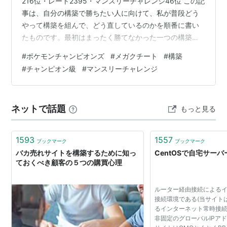
216位・レート2395・マンスリーチャレンジ46位 この記
事は、自分の構築で勝ちたい人に向けて、私が普段どう
やって構築を組んで、どう直しているのかを順番に書い
たものです。最初はまったく勝てなかった一つの構築
を、この順番でどう直してこの成績まで持っていったの
#
ポケモンチャンピオンズ
#
メガクチート
#
構築
か、実例として最後にまるごと紹介します。 はじめに 最
#
チャンピオン級
#
マンスリーチャレンジ
初に断っておくと、これから書くことは全部私の自論で
す。間違っているところもあると思いますし、もっと深
く考えられる部分もあるはずです。あくまで「私はこう
ネットで話題
もっと見る
組んでいる」という一例として、気楽に読んでもらえた
ら嬉しいです。 想定しているのは、…
1593
1557
ブックマーク
ブックマーク
バカ売れサイトを構築するために知っ
CentOSで自宅サー
ておくべき顧客の５つの購買心理
ルーター経由接続による
接続環境である(当サイトはI
るインターネット常時接続
非固定のグローバルIPア