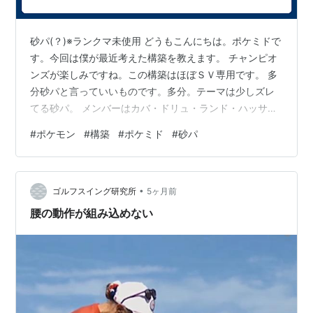
砂パ(？)※ランクマ未使用 どうもこんにちは。ポケミドで
す。今回は僕が最近考えた構築を教えます。 チャンピオ
ンズが楽しみですね。この構築はほぼＳＶ専用です。 多
分砂パと言っていいものです。多分。テーマは少しズレ
てる砂パ。 メンバーはカバ・ドリュ・ランド・ハッサ
ム・ドオー・フゴーです。 １体目 カバルドン 炎テラス
#
ポケモン
#
構築
#
ポケミド
#
砂パ
すなおこし メンタルハーブ 地震・噛み砕く・ステロ・吹
き飛ばし わんぱく Ｈ２５２Ｂ４４Ｄ２１２ 物理も特殊
も受けれます。欠伸は慣れてないので入れてない。黒バ
•
ド対策の噛み砕く。 ２体目 ドリュウズ フェアリーテラ
ゴルフスイング研究所
5ヶ月前
ス すなかき チョッキ 地震・アイヘ・地獄突き・テラバ
腰の動作が組み込めない
陽気 Ａ２５２Ｂ…