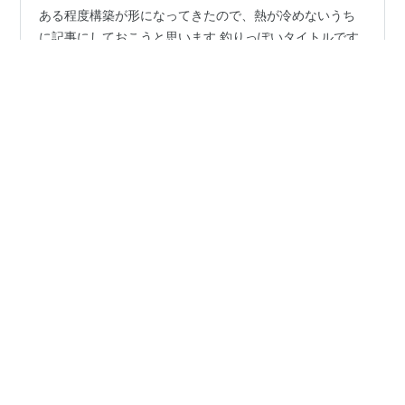
ある程度構築が形になってきたので、熱が冷めないうち
に記事にしておこうと思います 釣りっぽいタイトルです
が、ギミックの一つとして面白いので構築名として採用
してみました 詳細については後述します 目次 目次 構築
経緯 くろまなバトンギミックについて パーティ詳細 ブ
ラッキー@ひかりのこな クロバット@くろいヘドロ ライ
#
バトレボ
#
ポケモンDP
#
ポケモンHGSS
#
構築
コウ@カゴのみ ドータクン@オボンのみ ガブリアス@き
あいのタスキ ミロカロス@ラムのみ 選出例 ブラッキー＋