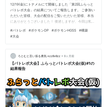
12/19(金)にトナメルにて開催しました「第2回ふらっと
バトレボ大会」の結果についてご報告します。 ご参加い
ただいた皆様、大会の配信をご覧いただいた皆様、本当
にありがとうございました！ 後述しますが、今回は私自
身反省点が多くご迷惑おかけいたしました。 せっかく集
#
バトレボ
#
ポケモンDP
#
ポケモンHGSS
#
構築
まっていただいた皆様を失望させないよう次回開催時は
#
大会
改善いたします。 ↓大会のイベントページはこちらで
す。 予選 https://tonamel.com/competition/MgSEl 決勝
https://tonamel.com/competition/MGi2L スイスド…
•
ろとむと言い張る勇気→zzθvθzz
8ヶ月前
【バトレボ大会】ふらっとバトレボ大会(仮)#1の
結果報告