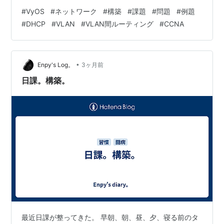
間ルーティングを設定する 問題 コマンド ルータ1 set
#
VyOS
#
ネットワーク
#
構築
#
課題
#
問題
#
例題
interfaces ethernet eth1 vif 10 address
#
DHCP
#
VLAN
#
VLAN間ルーティング
#
CCNA
192.168.10.254/24 set interfaces ethernet eth1 vif 20
address 192.168.20.254/24 set interf…
•
Enpy's Log。
3ヶ月前
日課。構築。
最近日課が整ってきた。 早朝、朝、昼、夕、寝る前のタ