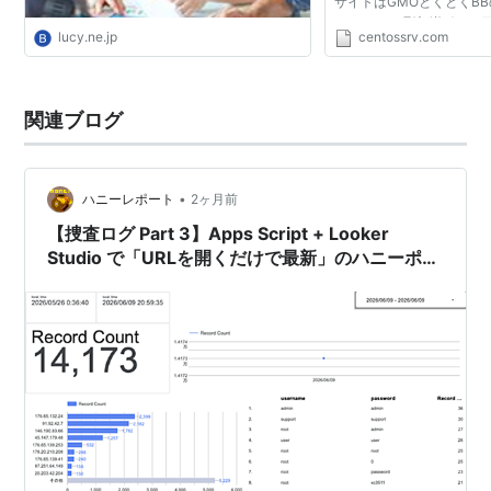
サイトはGMOとくとくB
IPアドレス環境(逆引きも可
lucy.ne.jp
centossrv.com
バーを構築する場合は逆
ーバルIPアドレス...
関連ブログ
•
ハニーレポート
2ヶ月前
【捜査ログ Part 3】Apps Script + Looker
Studio で「URLを開くだけで最新」のハニーポッ
ト観測ダッシュボードを作る