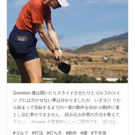
Question 腰は開いたりスライドさせたりとゴルフのスイ
ン グには欠かせない事は分かりましたが、いざヨジ リか
ら始まって完結するまでの一連の動作を自分 の動作に落
とし込む事ができません。 組み込み作業の方法を教えて
下さい。 Answer 大変素晴らしいご質問です。 頭では分
かっていても、いざ組み込みとなるとま た違った世界の
#
ゴルフ
#
打法
#
打ち方
#
動作
#
腰
#
下半身