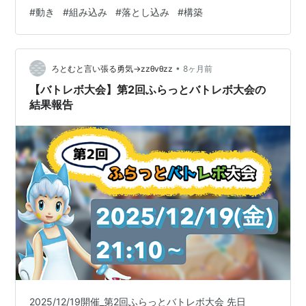
話になります。 世界のほとんどのトップ選手は正解に一
#
動き
#
組み込み
#
落とし込み
#
構築
つ一つの 動作が入っているのですが、日本ではまずほと
ん どの方は中途半端です。 それでは何が中途半端なのか
をお話します。 下半身の動きはアマチュアの方々はほと
んど関心 がなく見ていませんので、下半身は建物の基礎
•
ろとむと言い張る勇気→zzθvθzz
8ヶ月前
だ と思…
【バトレボ大会】第2回ふらっとバトレボ大会の
結果報告
2025/12/19開催_第2回ふらっとバトレボ大会 先日