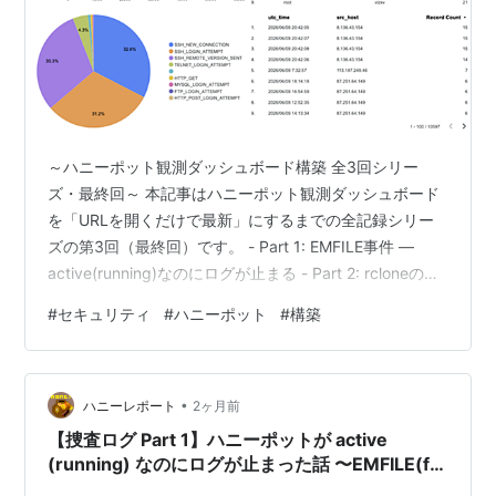
～ハニーポット観測ダッシュボード構築 全3回シリー
ズ・最終回～ 本記事はハニーポット観測ダッシュボード
を「URLを開くだけで最新」にするまでの全記録シリー
ズの第3回（最終回）です。 - Part 1: EMFILE事件 —
active(running)なのにログが止まる - Part 2: rcloneの
md5転送エラーと認証ズレ - Part 3（本記事）: Apps
#
セキュリティ
#
ハニーポット
#
構築
Script + Looker Studio でダッシュボード構築 はじめに
Part 1・Part 2で、ローカルのログ記録とGoogle Driveバ
ックアップが安定しました。いよいよ本題、ブラウザで
•
URLを開くだけでそ…
ハニーレポート
2ヶ月前
【捜査ログ Part 1】ハニーポットが active
(running) なのにログが止まった話 〜EMFILE(fd
枯渇)の罠〜