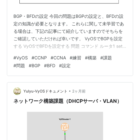
BGP・BFDの設定 今回の問題はBGPの設定と、BFDの設
定の知識が必要となります。 これらに関して未学習であ
る場合は、下記の記事にて紹介していますのでそちらを
ご確認していただければ幸いです。 VyOSでBGPを設定
する VyOSでBFDを設定する 問題 コマンド ルータ1 set
interfaces ethernet eth1 address 100.0.0.1/24 set
#
VyOS
#
CCNP
#
CCNA
#
練習
#
構築
#
課題
interfaces ethernet eth2 address 192.168.10.254/24
#
問題
#
BGP
#
BFD
#
設定
set interfaces loopback lo address 1.1.1.1/32 set
protoc…
•
Yulyu-VyOSドキュメント
2ヶ月前
ネットワーク構築課題（DHCPサーバ・VLAN）