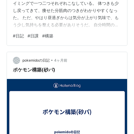
イミングで一つ二つそれぞれこなしている。 体つきも少
し戻ってきて、痩せた分筋肉のつきがわかりやすくなっ
た。 ただ、やはり昼過ぎからは気分が上がり気味で、も
う少し気持ちを整える必要がありそうだ。 自分時間の過
ごし方が整った。前とは違う形で。 電気療法で脳神経の
#
日記
#
日課
#
構築
常時接続チャンネルをリセットした分、記憶のフックに
引っ掛からなくて全く思い出せないこともあるが、新た
な構築ができている。 このブログも報告の意味合いが強
•
くなると思う。 今はポメラに浮気中だ。
pokemidoの日記
4ヶ月前
ポケモン構築(砂パ)