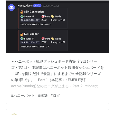
～ハニーポット観測ダッシュボード構築 全3回シリー
ズ・第1回～ 本記事はハニーポット観測ダッシュボードを
「URLを開くだけで最新」にするまでの全記録シリーズ
の第1回です。 - Part 1（本記事）: EMFILE事件 —
active(running)なのにログが止まる - Part 2: rcloneの
md5転送エラーと認証ズレ - Part 3: Apps Script +
#
ハニーポット
#
構築
#
ログ
Looker Studio でダッシュボード構築 はじめに 6月7日以
降、ログが書かれなくなった事象が発生しました。 基本
的に毎日数千アクセスが来るのに、ぱったりなくなるは