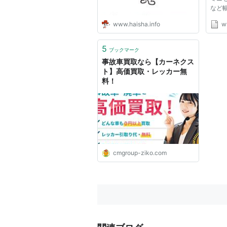
など
パー
www.haisha.info
w
2.豊
品取
庫を
5
ブックマーク
ンだけ
事故車買取なら【カーネクス
最大...
ト】高価買取・レッカー無
料！
cmgroup-ziko.com