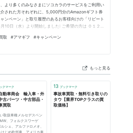
は、より多くのみなさまにソコカラのサービスをご利用い
された方それぞれに、5,000円分のAmazonギフト券
キャンペーン」と取引履歴のあるお客様向けの「リピート
4月10日（水）より開始しました❕ ご希望の方は ０１２
軽にご連絡ください♪下記URLの弊社買取サイトからのご
買取
#
アマギフ
#
キャンペーン
w.hanamaru870.net 「ご紹介キャンペーン」につい
もっと見る
13
ックマーク
ブックマーク
自動車商会 輸入車・外
事故車買取・無料引き取りの
中古パーツ・中古部品・
タウ【業界TOPクラスの買
車買取
取価格】
広い取扱車種メルセデスベン
BMW、フォルクスワーゲ
ポルシェ、アルファロメオ、
をはじめ欧州車、アメリカ車