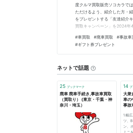
度クルマ買取販売ソコカラで
ただけるよう、紹介した方・紹介
をプレゼントする「友達紹介
買取キャンペーン」を2024年
０－５９０－８７０ までお気
#
車買取
#
廃車買取
#
事故車
依頼もお待ちしております😊 ww
#
ギフト券プレゼント
て■キャンペ…
ネットで話題
25
14
ブックマーク
ブ
廃車 廃車手続き,事故車買取
大衆
（買取り） (東京・千葉・神
車の
奈川・埼玉）
事故
1.幅
ツ、
ン、
ミニ