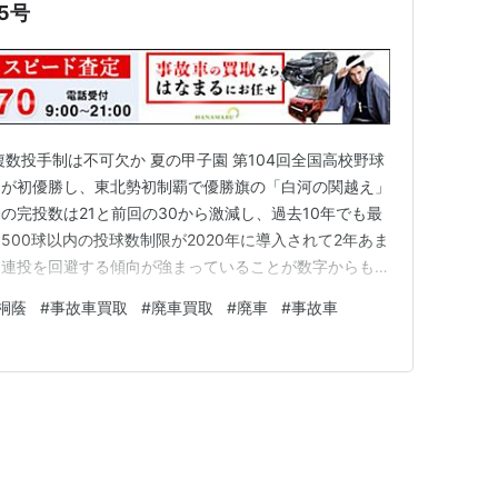
5号
数投手制は不可欠か 夏の甲子園 第104回全国高校野球
）が初優勝し、東北勢初制覇で優勝旗の「白河の関越え」
の完投数は21と前回の30から激減し、過去10年でも最
500球以内の投球数制限が2020年に導入されて2年あま
、連投を回避する傾向が強まっていることが数字からも見
5投手の継投で勝ち上がり、投手層の厚さが際立った。決
桐蔭
#
事故車買取
#
廃車買取
#
廃車
#
事故車
腕・斎藤蓉は準々決勝から中3日で登板した。2番手の高
ース…