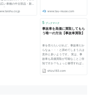
幅広い車種の中古部品・新品
ツを取りそろえております。
ww.taishu.co.jp
www.tau-reuse.com
富な在庫毎月100台以上の部
車を仕入れており、大量の在
ストックしています。エンジ
5
ブックマーク
でも1000基以上で、日本
事故車を高価に買取してもら
う唯一の方法【事故車買取】
車を売りたいけれど、事故車だか
らなぁ・・・と諦めてしまう人は
意外と多いようです。 実は、事
故車も高価買取が可能なことご存
知ですか？ちょっと修理すればま
た使える・今は動かないけれど直
shizu183.com
せばまた動くかな？と事故車にも
様々な状態があります。 事故を
起こしてしまった車でも「売れな
いかも」と諦めてしまう前に一...