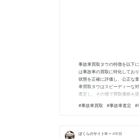
事故車買取タウの特徴を以下に
は事故車の買取に特化してお
状態を正確に評価し、公正な査
車買取タウはスピーディーな
査定し、その場で買取価格を
進めることができます。3. 
#
事故車買取
#
事故車査定
#
やトラック、バンなど、幅広
状態に関係なく査定を行い、買
•
ぼくらのサイトⅢ
4年前