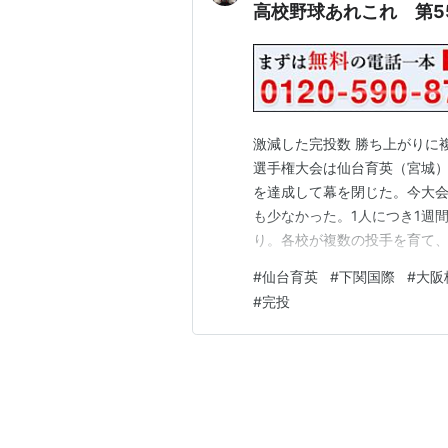
高校野球あれこれ 第5
激減した完投数 勝ち上がりに複
選手権大会は仙台育英（宮城
を達成して幕を閉じた。今大会
も少なかった。1人につき1週間
り。各校が複数の投手を育て
える。 仙台育英は全5試合を
#
仙台育英
#
下関国際
#
大阪
勝で先発の背番号「10」の左
#
完投
橋煌稀は背番号「11」で、エ