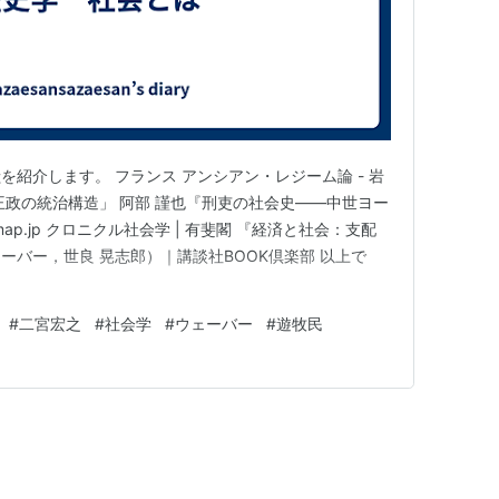
紹介します。 フランス アンシアン・レジーム論 - 岩
王政の統治構造」 阿部 謹也『刑吏の社会史――中世ヨー
hmap.jp クロニクル社会学 | 有斐閣 『経済と社会：支配
ーバー，世良 晃志郎）｜講談社BOOK倶楽部 以上で
#
二宮宏之
#
社会学
#
ウェーバー
#
遊牧民