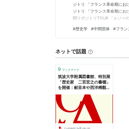
ジトリ 「フランス革命期にお
ジトリ 「フランス革命期にお
関リポジトリTOUR 「ルソ
問題」 おまけ 罪と罰 フョ
#
歴史学
#
中間団体
#
フラン
罪と罰 の５章にこんなセリフ
なり建設者なりは、太古の英雄
ネットで話題
9
ブックマーク
筑波大学附属図書館、特別展
「歴史家 二宮宏之の書棚」
を開催：献呈本や西洋稀覯書
を展示
current.ndl.go.jp