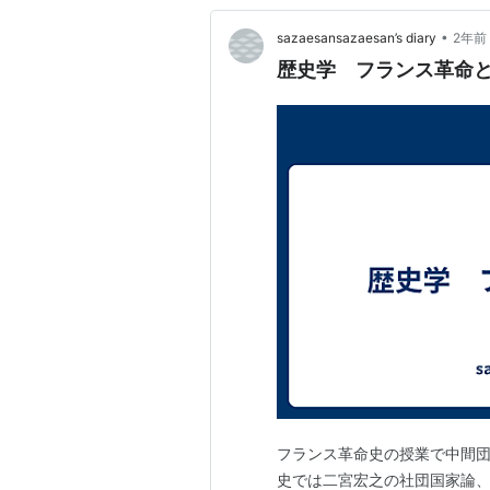
•
sazaesansazaesan’s diary
2年前
歴史学 フランス革命
フランス革命史の授業で中間団
史では二宮宏之の社団国家論、