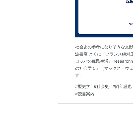
社会史の参考になりそうな文献を
波書店 とくに「フランス絶対
ロッパの庶民生活』 researc
の社会学１』（マックス・ウェ
す。
#
歴史学
#
社会史
#
阿部謹也
#
読書案内