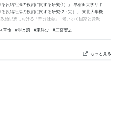
ける反結社法の役割に関する研究(1）」 早稲田大学リポ
ける反結社法の役割に関する研究(2・完）」 東北大学機
ーの政治思想における「部分社会」─老いゆく国家と党派の
ードル・ミハイロヴィッチ・ドストエフスキー 米川正夫訳
ス革命
#
罪と罰
#
東洋史
#
二宮宏之
 「つまりあらゆる……まあたとえば、全人類的な立法者
を初め…
もっと見る