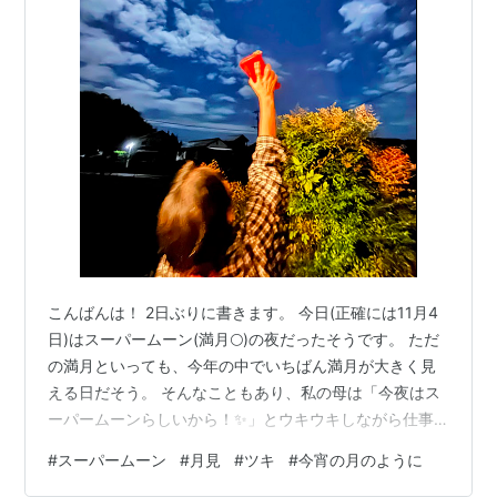
こんばんは！ 2日ぶりに書きます。 今日(正確には11月4
日)はスーパームーン(満月🌕)の夜だったそうです。 ただ
の満月といっても、今年の中でいちばん満月が大きく見
える日だそう。 そんなこともあり、私の母は「今夜はス
ーパームーンらしいから！✨」とウキウキしながら仕事
から帰ってきました。 日中は天気が悪かった九州南部。
#
スーパームーン
#
月見
#
ツキ
#
今宵の月のように
22時ごろがいちばん綺麗に見える時間帯で、「さあ！」