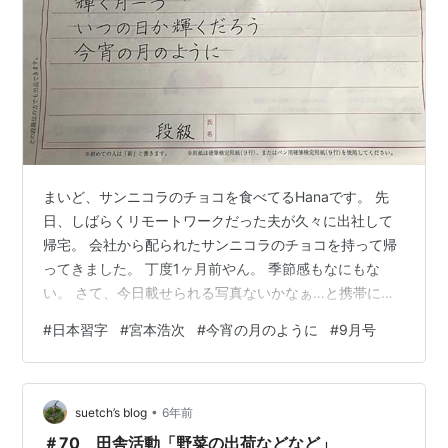
まいど、サンニコラのチョコを食べてるHanaです。 先
日、しばらくリモートワークだった夫が久々に出社して
帰宅。 会社から配られたサンニコラのチョコを持って帰
ってきました。 丁度1ヶ月前やん。 季節感もなにもな
い。 さて、今日載せられる写真ないかなぁ…と携帯に入
っている写真を見ていて、すっかり載せ忘れていた写真
#
日本習字
#
宮本浩次
#
今宵の月のように
#
9月号
を発見。 これは、日本習字の「ペン部」の9月号の課題
のひとつです。 次女のマブダチのYちゃんのもの。 9月
のある日、なにげなくお手本を見せてもらってびっく
•
り！ なんか見たことある文章！！！笑 名前にふりがなふ
suetch’s blog
6年前
ってくれてる！！！笑 日本習字やるなぁ…。 今、誰か
＃70 田舎活動「野菜の出荷などなど」