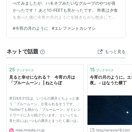
べてみましたが、ハモネプみたいなグループのやつが良
かったです！ あと10-FEETも良かったです。 昨夜は夕食
を食べた後に今宵の月のようにを聴きながら散歩してみ
ました。 この季節、寒過ぎず暑過ぎず夜の散歩にもって
#
今宵の月のように
#
エレファントカシマシ
こい。 食べたあとちょっと動いた方が良いらしいので、
気が向いたらやっていこうと思います。 俺もまた輝くだ
ろう、今宵の月のように
ネットで話題
もっと見る
25
15
ブックマーク
ブックマーク
見ると幸せになれる？ 今宵の月は
今宵の月のように。エ
「ブルームーン」 | ねとらぼ
夜。 - はなうた横丁
本日8月31日は、いつもの満月とちょっと違
う「ブルームーン」が見られるそうです。
Twitterでも朝から「ブルームーン」がトレン
ドワードに入り続けています。 といっても、
見た目にはいつもの満月とまったく違いはあ
りません。「ブルームーン」とは、1カ月の
nlab.itmedia.co.jp
blog.hanauta18.com
間に2度満月が巡ってくることを指す言葉。3