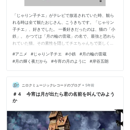
「じゃりン子チエ」がテレビで放送されていた時、観ら
れる時は全て観たおじさん、こうきちです。「じゃりン
子チエ」、好きでした。 一番好きだったのは、猫の「小
鉄」。 かつては「月の輪の雷蔵」の名で、最強と恐れら
れていた猫。その素性を隠してチエちゃんちで楽しくや
っていますが、たま～に織り交ぜられる「小鉄の回」。
#
アニメ
#
じゃりン子チエ
#
小鉄
#
月の輪の雷蔵
私はこれが好きでした。しびれる！ しびれる！ 小鉄、か
#
月の輝く夜だから
#
今宵の月のように
#
岸谷五朗
っこえ～ かっこえ～よ～、小鉄さん。 そんな（どん
な？）おじさん、こうきちでした＾＾ （投稿前に確認の
検索をしていましたら、この「じゃりン子チエ」、再放
送の際に差別用語の音声が消されていたり色々そういう
•
ニロクミュージックレコードのブログ
5年前
話題もあるアニメなのですね。それは知り…
＃４ 今宵は月が出たら君の名前を叫んでみよう
か