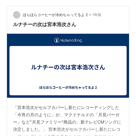
とワクワクしている母と一緒に玄関から外に出ました🚪
空を見上げると大きなまんまるお月様が私の真上に！ ま
•
るでスポットライト！舞台の主人公のようでした✨（言
ほらほらコーヒーが冷めちゃってるよ 2
1年前
い過ぎ） すみません、ロマンチストなもので戯言つぶや
ルナチーの次は宮本浩次さん
いてしまいましたワ、オ…
「宮本浩次がセルフカバーし新たにレコーディングした
「今宵の月のように」が、マクドナルドの「月見バーガ
ー」など"月見ファミリー"商品の、新テレビCMソングに
決定しました。」 宮本浩次がセルフカバーし新たにレコ