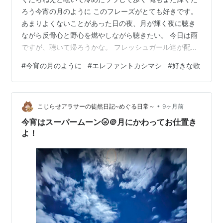
ろう今宵の月のように このフレーズがとても好きです。
あまりよくないことがあった日の夜、月が輝く夜に聴き
ながら反骨心と野心を燃やしながら聴きたい。 今日は雨
ですが、聴いて帰ろうかな。 フレッシュガール達が配属
になったようで、フレッシュな雰囲気満載の社内でし
#
今宵の月のように
#
エレファントカシマシ
#
好きな歌
た。 みんながんばれ！
•
こじらせアラサーの徒然日記~めぐる日常～
9ヶ月前
今宵はスーパームーン🌝＠月にかわってお仕置き
よ！