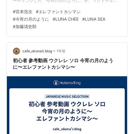
ーディングした「今宵の月のように」が、マクドナルド
の「月見バーガー」など"月見ファミリー"商品の、新テ
#
宮本浩次
#
エレファントカシマシ
レビCMソングに決定しました。新CMは、9月2日(火)よ
#
今宵の月のように
#
LUNA CHEE
#
LUNA SEA
り全国で放映が開始されます。#宮本浩次
#
加藤清史郎
https://t.co/0cstWtZxnm — 宮本浩次Official
(@miyamoto_hiroji) 2025年8月25日 宮崎あおい、ほっそ
りウエストの“月見”スタイル 『マクドナル…
•
cafe_okona’s blog
1年前
初心者 参考動画 ウクレレ ソロ 今宵の月のよう
に〜エレファントカシマシ〜