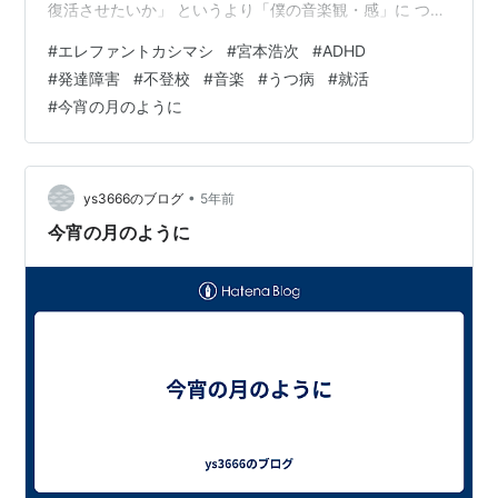
復活させたいか」 というより「僕の音楽観・感」に つい
ての話が基本的な内容になるとは 思います。 そのために
#
エレファントカシマシ
#
宮本浩次
#
ADHD
はエレファントカシマシとの出会いから 語らせていただ
#
発達障害
#
不登校
#
音楽
#
うつ病
#
就活
かないと誰も興味はないと思いますけれども 僕の生い立
#
今宵の月のように
ちがご紹介できないので長くはなりますが お付き合いく
ださいませ。 僕とエレカシとの出会いといえば「今宵の
月のように」でした。 僕にとってこの曲はあまりに人生
に与えられたものが多く…
•
ys3666のブログ
5年前
今宵の月のように