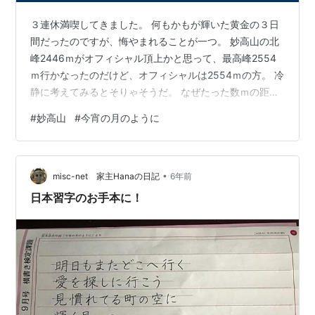
３連休満喫してきました。 何もかもが輝いた黄金の３日
間だったのですが、悔やまれることが一つ。 妙高山の北
峰2446ｍがオフィシャル頂上かと思って、最高峰2554
ｍ行かなったのだけど、オフィシャルは2554ｍの方。 冷
静に考えてみるとそりゃそうだ。 なぜたった数ｍの距離
を渋ったのか。 悔やまれ過ぎる！！ やはり最高峰に足を
#
妙高山
#
今宵の月のように
踏み入れないと登頂にはカウントできない。 幸いなの
は、高妻山が残っているので、そのついでに行ける距離
だということ。 来年リベンジだ。 俺もまた輝くだろう
•
今宵の月のように
misc-net 家主Hanaの日記
6年前
日本習字のお手本に！