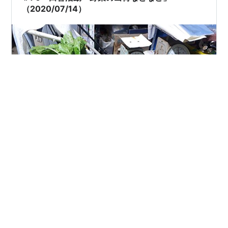
Twitterでつぶやいたり、…
（2020/07/14）
本日（7/17）、会社は振休のため のーんびりとブログを
更新します。 最近では頻繁に田舎（佐用）に帰り 都度ブ
ログを更新しいるため アクセス数も増。 （とって言って