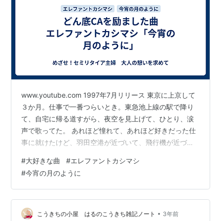
www.youtube.com 1997年7月リリース 東京に上京して
３か月。仕事で一番つらいとき。東急池上線の駅で降り
て、自宅に帰る道すがら、夜空を見上げて、ひとり、涙
声で歌ってた。 あれほど憧れて、あれほど好きだった仕
事に就けたけど、羽田空港が近づいて、飛行機が近づい
てくる景色が、なんだか苦しい日々だった。 本当はすぐ
#
大好きな曲
#
エレファントカシマシ
にでも、故郷に帰りたいのに、仕事が終わって羽田空港
#
今宵の月のように
から向かうのは、故郷に続く搭乗口ではなく、ひとり暮
らしのアパートだった。
•
こうきちの小屋 はるのこうきち雑記ノート
3年前