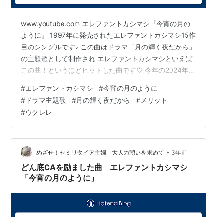
www.youtube.com エレファントカシマシ『今宵の月の
ように』 1997年に発売されたエレファントカシマシ15作
目のシングルです♪ この曲はドラマ「月の輝く夜だから」
の主題歌として制作され エレファントカシマシといえば
この曲！というほどヒットした曲です♡ 今年の2024年に
は花王のメリットのCMソングとして使われ それは子ど
#
エレファントカシマシ
#
今宵の月のように
もが歌う可愛いバージョンとなっています⭐︎ ウクレレで
#
ドラマ主題歌
#
月の輝く夜だから
#
メリット
はGのキーではじめに作っていて その後、もう少し簡単
#
ウクレレ
にしてとリクエストがあったので Fでも作りました♪ これ
はGのバージョンです♪ ジャカソロっぽくなってます😆
ランキング参加中ウクレレ大好き ランキング参加中…
•
めざせ！セミリタイア主婦 大人の憩いを求めて
3年前
どん底CAを励ました曲 エレファントカシマシ
「今宵の月のように」