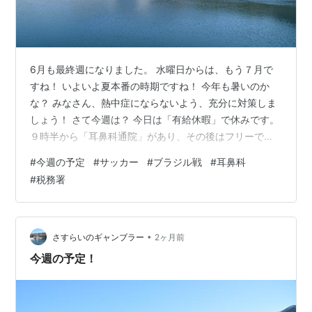
6月も最終週になりました。 水曜日からは、もう７月で
すね！ いよいよ夏本番の時期ですね！ 今年も暑いのか
な？ みなさん、熱中症にならないよう、充分に対策しま
しょう！ さて今週は？ 今日は「有給休暇」で休みです。
９時半から「耳鼻科通院」があり、その後はフリーです
が．． 金曜日は税務署へ用事があり、９時半予約で、用
#
今週の予定
#
サッカー
#
ブラジル戦
#
耳鼻科
事を済ませてきます。 税務署への用事は、ちょっと恥ず
#
税務署
かしくて、今は言えませんね（笑） 今週は３日勤務で、
非常に楽です。 毎週３日で、生活できれば一番いいので
すが、そういかないので。 火曜日の１時過ぎにはワール
ドカップの決勝Tで、日本VSブラジルの試合があります
•
さすらいのギャンブラー
2ヶ月前
ね！ 時間帯が夜中なので、…
今週の予定！