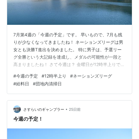
7月第4週の「今週の予定」です。 早いもので、7月も残
りが少なくなってきましたね！ ネーションズリーグは男
女とも決勝T進出を決めました。 特に男子は、予選リー
グ全勝という大記録を達成し、メダルの可能性が一段と
高まりましたね！ さて今週は？ 金曜日が12時半上りで
す。 久し振りの4日半勤務になります。 夏場は暑いの
#
今週の予定
#
12時半上り
#
ネーションズリーグ
で、盆休みをしっかりと多めに取る予定なので、体調を
#
給料日
#
団地内清掃日
万全にしたいですね！ 平日は特にないかな？ 24日は給料
日ですが、今月は予定外の休みが３日もあったので、か
なり少ないです。 まあ、仕方ないか？ 来月は盆休みが10
日も取ったので、さらに少ないです。 週末は？ まずは理
•
さすらいのギャンブラー
25日前
容ですね。かなり伸び…
今週の予定！