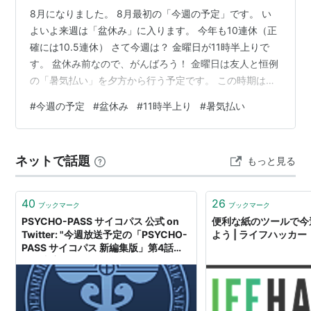
8月になりました。 8月最初の「今週の予定」です。 い
よいよ来週は「盆休み」に入ります。 今年も10連休（正
確には10.5連休） さて今週は？ 金曜日が11時半上りで
す。 盆休み前なので、がんばろう！ 金曜日は友人と恒例
の「暑気払い」を夕方から行う予定です。 この時期は、
生ビールがうまいですね！ そして土曜日からは10連休の
#
今週の予定
#
盆休み
#
11時半上り
#
暑気払い
「盆休み」です。 最近はほとんど、大きな休みの時は、
休みを多めにしています。 今週は4.5日勤務、休みに向
けて、がんばろう！ では「今週の初日」行ってきます！
ネットで話題
もっと見る
ランキング参加中gooからきました ランキング参加中
2025年開設ブログ ランキング参加中毎日ブログ ランキ
ング参…
40
26
ブックマーク
ブックマーク
PSYCHO-PASS サイコパス 公式 on
便利な紙のツールで今
Twitter: "今週放送予定の「PSYCHO-
よう | ライフハッカ
PASS サイコパス 新編集版」第4話
は、内容的に現在放送するのにふさわ
しくないという判断があり、来週放送
予定の第5話を繰り上げて放送するこ
とになりました。何卒ご了承くださ