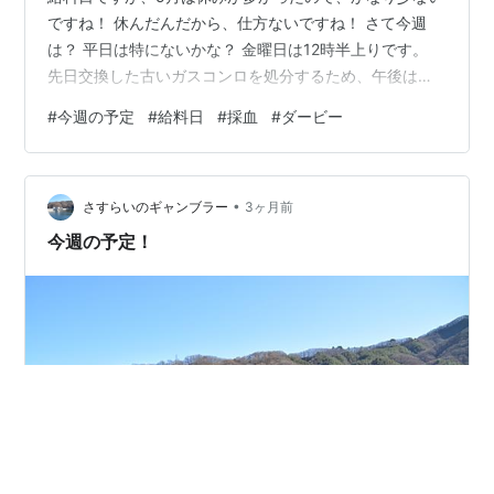
ですね！ 休んだんだから、仕方ないですね！ さて今週
は？ 平日は特にないかな？ 金曜日は12時半上りです。
先日交換した古いガスコンロを処分するため、午後はク
リーンセンターへ持ち込みます。 その後、友人宅へ行
#
今週の予定
#
給料日
#
採血
#
ダービー
き、米2袋目の２回目１０キロを受取りに行く予定です。
週末は？ 土曜日は内科通院で、「採血」があります。 日
曜日は、競馬界の祭り「ダービー」があります。 ５月は
•
１回しか勝っていないので、非常に厳しいですね？ ま
さすらいのギャンブラー
3ヶ月前
あ、少しがんばりましょう？ では「今週の初日」行って
今週の予定！
きます！ ランキング参加…