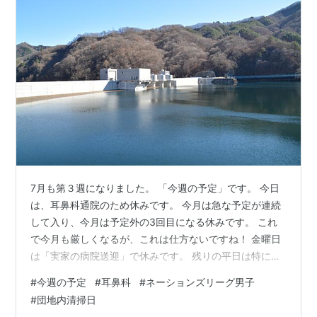
7月も第３週になりました。 「今週の予定」です。 今日
は、耳鼻科通院のため休みです。 今月は急な予定が連続
して入り、今月は予定外の3回目になる休みです。 これ
で今月も厳しくなるが、これは仕方ないですね！ 金曜日
は「実家の病院送迎」で休みです。 残りの平日は特にあ
りませんね！ 15日からは「バレーボールネーションズリ
#
今週の予定
#
耳鼻科
#
ネーションズリーグ男子
ーグ男子」の「日本ラウンド」が始まります。 男子は絶
#
団地内清掃日
好調で、現在負けなしの首位で、かなり期待できそうで