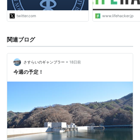
い。今後第4話の放送の予定はありま
せん。"
twitter.com
www.lifehacker.jp
関連ブログ
•
さすらいのギャンブラー
18日前
今週の予定！