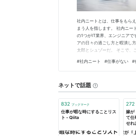
社内ニートとは、仕事をもら
まう人を指します。 社内ニー
の1つがIT業界、エンジニア
アの日々の過ごし方と暇潰し方
太郎とシュゾーだ。 そこで、
いきます！ １．6年目社内ニ
#
社内ニート
#
仕事がない
#
ジニアの1日 2-1.出社 2-2. 
食 2-6.…
ネットで話題
832
272
ブックマーク
仕事が暇な時にすることリス
嫁が
ト - Qiita
て仕
せれ
レて
な人