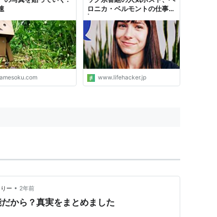
速
ロニカ・ベルモントの仕事術
| ライフハッカー・ジャパン
amesoku.com
www.lifehacker.jp
•
ありー
2年前
能だから？真実をまとめました