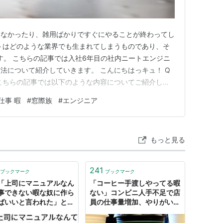
えなかったり、雑用ばかりですぐにやることが終わってし
トはどのような業界でも生まれてしまうものであり、そ
です。 こちらの記事では入社6年目の社内ニートエンジニ
法について紹介していきます。 こんにちはっキュ！ Q
こちらの記事では以下のような内容についてご紹介して
ートエンジニアのプロフィール ２．20代社内ニートエン
仕事 暇
#
窓際族
#
エンジニア
朝会 2-3 メルマガを眺める 2-4.過去の勤退を眺める 2-5. 昼
もっと見る
241
ブックマーク
ブックマーク
「上司にマニュアルなん
「コーヒー手渡しやってる暇
事できない暇な奴に作ら
ない」コンビニ人手不足で店
ばいいと言われた」とキ
員の仕事量増加、やりがいも
いた→マニュアルはどん
乏しく - 弁護士ドットコムニ
に作らせれば良いのかと
ュース