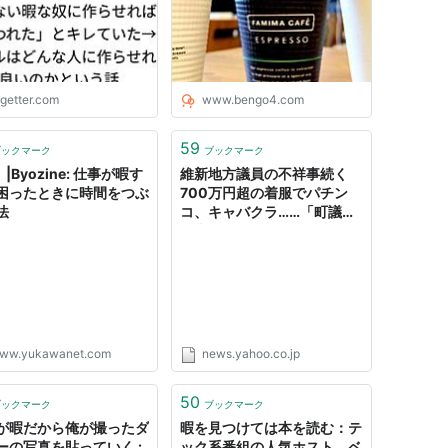
話
ogetter.com
www.bengo4.com
59
ブックマーク
ブックマーク
＾ |Byozine: 仕事が暇す
維新地方議員の不祥事続く
困ったときに時間をつぶ
700万円超の着服でパチン
法
コ、キャバクラ……「町議の
仕事、暇なんで」（AERA
dot.） - Yahoo!ニュース
ww.yukawanet.com
news.yahoo.co.jp
50
ブックマーク
ブックマーク
が暇だから俺が撮ったダ
暇を見つけては本を読む：テ
ーの写真を貼っていく :
ック系番組の人気ホスト、ベ