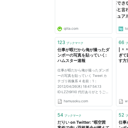
いう
qiita.com
t
123
66
ブックマーク
仕事が暇だから俺が撮ったダ
| ＾
ンボーの写真を貼っていく:
ぎて
ハムスター速報
す方
仕事が暇だから俺が撮ったダンボ
ーの写真を貼っていく Tweet カ
テゴリ画像系 4 名前：1：
2012/04/26(木) 18:47:54.13
ID:LZZt9I1I0 代行ありがとうござ
います！ 少し忙しくなってきた
hamusoku.com
w
けど、まず一枚め これはcx1って
コンデジで撮った、はじめてのダ
ンボー 5 名前：以下、名無しにか
54
52
ブックマーク
わりましてVIPがお送りします：
だりい on Twitter: "暇空茜
仕事
2012/04...
案件で赤い羽根募金が燃えて
ンボ