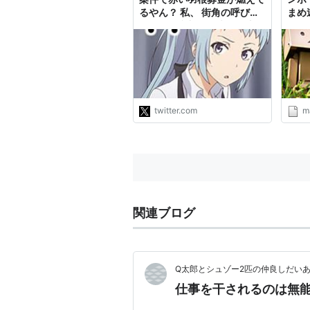
るやん？ 私、 街角の呼びか
まめ
けに毎年参加して声張り上げ
てさ 各企業への呼びかけも
社会福祉協議会内の募金部署
の繋ぎもやってたんだよね
社会福祉法人やってると自治
体から仕事割振られるので普
通にやって…
twitter.com
m
https://t.co/i7lypvuJ9w"
関連ブログ
Q太郎とシュゾー2匹の仲良しだい
仕事を干されるのは無