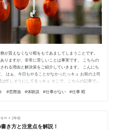
業務が貰えなくなり暇をもてあましてしまうことです。
ありますが、非常に苦しいことは事実です。 こちらの
される理由と解決策をご紹介していきます。 こんにち
だ。 はぁ、今日もやることがなかったっキュ お前の上司
通は忙しそうにしてるっキュ そこで、こちらの記事では
介していきます！ １．【体験談】仕事で干される原因
ト
#
窓際族
#
体験談
#
仕事がない
#
仕事 暇
た時の解決策 2-1.できる仕事を頑張ってアピールする
を相談する…
•
ありー
2年前
の書き方と注意点を解説！