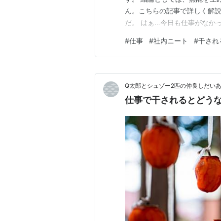
ん。こちらの記事で詳しく解説
だ。 はぁ…今日も仕事がなか
なに仕事できないワケ？ コミ
#
仕事
#
社内ニート
#
干され
てもするっキュ それは無能と
のような内容についてご紹介し
Q太郎とシュゾー2匹の仲良しだい
仕事で干されるとどう