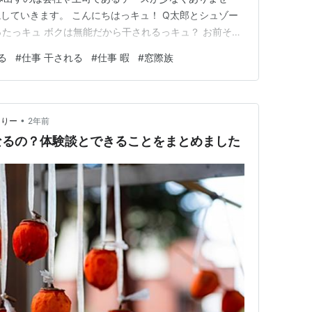
していきます。 こんにちはっキュ！ Q太郎とシュゾー
ったっキュ ボクは無能だから干されるっキュ？ お前そん
ュニケーションは苦手だけど、やることがあれば残業し
る
#
仕事 干される
#
仕事 暇
#
窓際族
は違うと思うんだけどな そこで、こちらの記事では以下
ていきます！ １．仕…
•
ありー
2年前
なるの？体験談とできることをまとめました