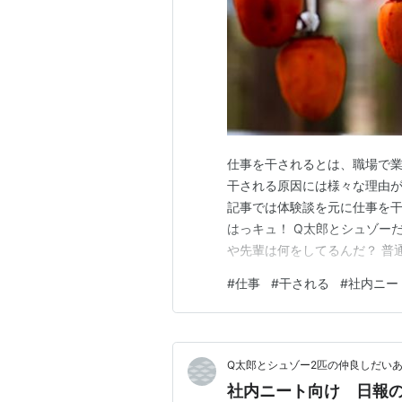
仕事を干されるとは、職場で
干される原因には様々な理由が
記事では体験談を元に仕事を干
はっキュ！ Q太郎とシュゾー
や先輩は何をしてるんだ？ 普
以下のような内容についてご紹
#
仕事
#
干される
#
社内ニー
とどうなるか ２．仕事で干され
2-2.仕事量が少なくて辛い旨
Q太郎とシュゾー2匹の仲良しだい
社内ニート向け 日報