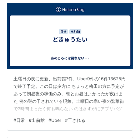
土曜日の夜に更新、出前館7件、Uber9件の16件13625円
で終了予定。この日は夕方に ちょっと梅田の方に予定が
あって朝昼夜の稼働のみ。朝とお昼はよかったが夜はま
た 例の謎の干されている現象。土曜日の寒い夜の繁華街
で2時間まったく何も鳴らない のはさすがにアプリバグ
っているだろうと…サポートに連絡するも全く使えない
#
日常
#
出前館
#
Uber
#
干される
し、 もうこうなったらとことんやりたいようにするまで
なんだよな。夕方予定があって 便も出ずにイライラする
し、こんなんで日曜日稼いでいけるのだろうか…まぁど