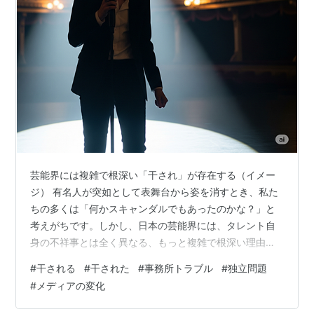
芸能界には複雑で根深い「干され」が存在する（イメー
ジ） 有名人が突如として表舞台から姿を消すとき、私た
ちの多くは「何かスキャンダルでもあったのかな？」と
考えがちです。しかし、日本の芸能界には、タレント自
身の不祥事とは全く異なる、もっと複雑で根深い理由で
キャリアが停滞したり、活動の機会を失ったりする「干
#
干される
#
干された
#
事務所トラブル
#
独立問題
され」が存在します。 今回は、この見えにくい「干さ
#
メディアの変化
れ」の実態に迫り、なぜそれが起こりうるのかという芸
能界の特殊な「力学」、そして現代における変化の兆し