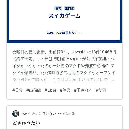
火曜日の夜に更新、出前館9件、Uber4件の13件10468円
で終了予定。この日は 朝は前日の雨上がりで深夜組のバ
イクがいなかったのか一駅先のマクドや難波中心地の マ
クドが爆鳴り、ただ8時過ぎて地元のマクドがオープンす
るも9時まで鳴らず。 この日はUber干されてた1日でし
た…特に夜。まぁ原因はわかっているから仕方がない 出
#
日常
#
出前館
#
Uber
#
健康
#
干される
#
防音
前館は安定して毎日10件近く行けているのが幸い。雨上
がりで配達員が少なかったか 単価は気持ち高めでした。
腹具合は相変わらず下痢気味で軟便を4回もする始末。
•
変に夕方家で横になっていると逆に体調が悪くなるんだ
あのころには戻れない･･･
3年前
よな。配達しているときの方が 体調がいいくらいです、
どきゅうたい
残便感と左下腹部…