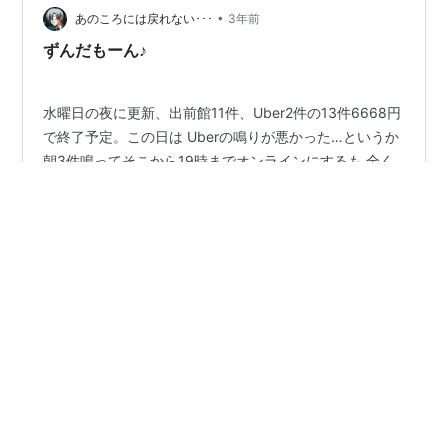
•
うせ 大して鳴る要素もないのでここも持久戦でやってい
あのころには戻れない･･･
3年前
こう。
ずんだもーん♪
水曜日の夜に更新、出前館11件、Uber2件の13件6668円
で終了予定。この日は Uberの鳴りが悪かった…というか
朝3件鳴ってそこから19時までオンラインにするも 全く
鳴らずに。サポートや端末オンオフ再インストールも試
したのに効果なし、 明らかに先週と違ってチャリの鳴り
オフモードに設定しなおしたよね。さすがに徒歩 2分の