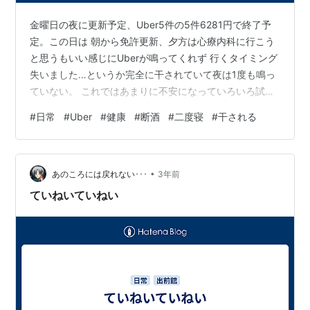
金曜日の夜に更新予定、Uber5件の5件6281円で終了予
定。この日は 朝から免許更新、夕方は心療内科に行こう
と思うもいい感じにUberが鳴ってくれず 行くタイミング
失いました…というか完全に干されていて夜は1度も鳴っ
ていない。 これではあまりに不安になっていろいろ試す
も鳴らないことには検証できないわけで そんなことより
#
日常
#
Uber
#
健康
#
断酒
#
二度寝
#
干される
も夕方に仮眠を取ろうとしたらまさかの1時間近く寝てし
まうという なんともふがいないことに…正直やってしま
った感が半端じゃない。やっぱり夕方は 寒いからと言っ
•
て布団に入って寝てしまうのはよくないよな。おかげで
あのころには戻れない･･･
3年前
頭もぼーっと する始末、今後はこのようなことがないよ
ていねいていねい
う教訓を生かしていこ…