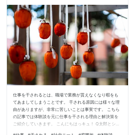
仕事を干されるとは、職場で業務が貰えなくなり暇をも
てあましてしまうことです。 干される原因には様々な理
由がありますが、非常に苦しいことは事実です。 こちら
の記事では体験談を元に仕事を干される理由と解決策を
ご紹介していきます。 こんにちはっキュ！ Q太郎とシュ
ゾーだ。 はぁ、今日もやることがなかったっキュ お前の
#
仕事
#
干される
#
社内ニート
#
窓際族
#
体験談