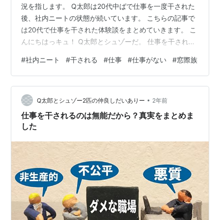
況を指します。 Q太郎は20代中ばで仕事を一度干された
後、社内ニートの状態が続いています。 こちらの記事で
は20代で仕事を干された体験談をまとめていきます。 こ
んにちはっキュ！ Q太郎とシュゾーだ。 仕事を干されて
20代が終わろうとしているっキュ… 辛いな、転職したい
#
社内ニート
#
干される
#
仕事
#
仕事がない
#
窓際族
ところだな 頑張ってるけどなかなかうまくいかないっキ
ュね… そこで、こちらの記事では以下のような内容につ
いてご紹介していきます！ １．20代で仕事を干された体
•
験談 1-1.干される前は仕事はあった 1-2.会社の無理解と
Q太郎とシュゾー2匹の仲良しだいありー
2年前
異動 ２．仕事を干された20代の現状 まとめ 〇こちらの
仕事を干されるのは無能だから？真実をまとめま
記事は…
した