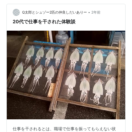
までを深く掘り下げていきましょう。 「干される」とは
何か？～あなたの知らない芸能界の闇～ 有名人が「干さ
•
Q太郎とシュゾー2匹の仲良しだいありー
2年前
れる」とは、単に人気が落ちて仕事が減るのとは…
20代で仕事を干された体験談
仕事を干されるとは、職場で仕事を振ってもらえない状