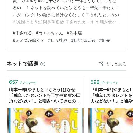
夏、カエルが5匹も干されていた 一体どうして、こうな
るの！？ ネットを調べていたら どうも、軒先に来たカエ
ルが コンクリの熱さに動けなくなって 干されたというの
が原因のようだ 阿鼻叫喚😱 干されたカエルは 蟻が食べ
たり 昆虫が食べたりしてるみたい ミミズも同じようだけ
#
干される
#
カエルちゃん
#
熱中症
ど どうしてミミズがコンクリに出てきたのか 土の中も熱
#
ミミズが鳴く？
#
日々徒然
#
日記 備忘録
#
軒先
いので移動しようとして 出てきたのか。。。 人間の世界
でも 熱中症で死ぬ人がいるものね 日本列島、梅雨明けし
たみたいだけど もっともっと暑くなるのか！！！ 少なく
ネットで話題
もっと見る
とも、カエルやミミズのように なりたくないわね∧( 'Θ' )
…
657
598
ブックマーク
ブックマーク
山本一郎(やまもといちろう)はなぜ
『山本一郎(やまもと
「独立したタレントを干す事務所の圧
「独立したタレントを
力などない！」と噛みついてきたの
力などない！」と噛み
か。
か。』へのコメント