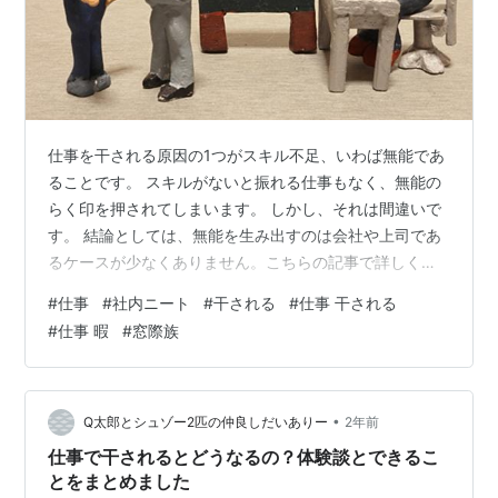
仕事を干される原因の1つがスキル不足、いわば無能であ
ることです。 スキルがないと振れる仕事もなく、無能の
らく印を押されてしまいます。 しかし、それは間違いで
す。 結論としては、無能を生み出すのは会社や上司であ
るケースが少なくありません。こちらの記事で詳しく解
説していきます。 こんにちはっキュ！ Q太郎とシュゾー
#
仕事
#
社内ニート
#
干される
#
仕事 干される
だ。 はぁ…今日も仕事がなかったっキュ ボクは無能だか
#
仕事 暇
#
窓際族
ら干されるっキュ？ お前そんなに仕事できないワケ？ コ
ミュニケーションは苦手だけど、やることがあれば残業
してもするっキュ それは無能とは違うと思うんだけどな
そこで、こちらの記事では以下のような内容についてご
•
Q太郎とシュゾー2匹の仲良しだいありー
2年前
紹介していきます！ １．仕…
仕事で干されるとどうなるの？体験談とできるこ
とをまとめました