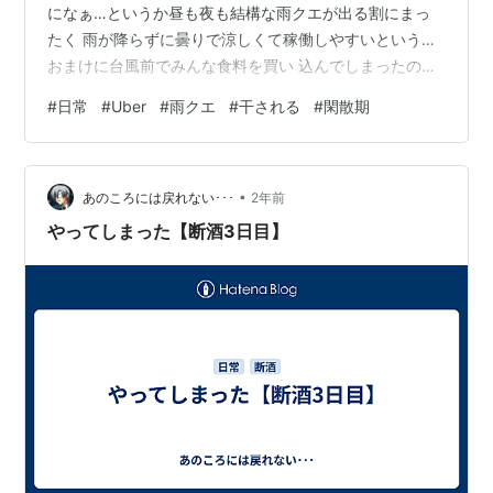
になぁ…というか昼も夜も結構な雨クエが出る割にまっ
たく 雨が降らずに曇りで涼しくて稼働しやすいという…
おまけに台風前でみんな食料を買い 込んでしまったのか
本当に鳴らなかったです。特に夜は1時間以上全く鳴らな
#
日常
#
Uber
#
雨クエ
#
干される
#
閑散期
い時間が あってこれはこれで不安感が増して精神的によ
くなかった…金曜日こそはもう少し件数 つめるようにし
たい、とは言えまぁ台風も関西に近づいてきているので
•
そこは無理せず 自分の体調と相談しながらやっていこ
あのころには戻れない･･･
2年前
う。
やってしまった【断酒3日目】