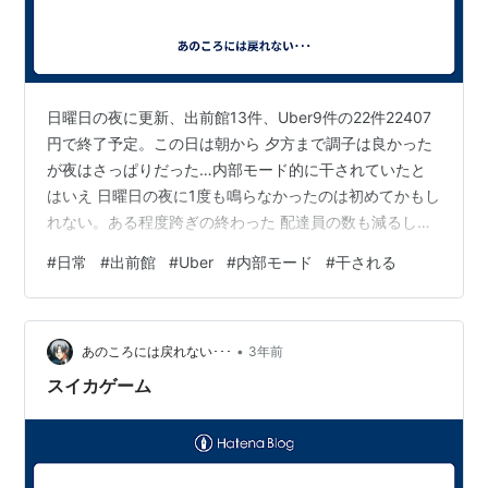
日曜日の夜に更新、出前館13件、Uber9件の22件22407
円で終了予定。この日は朝から 夕方まで調子は良かった
が夜はさっぱりだった…内部モード的に干されていたと
はいえ 日曜日の夜に1度も鳴らなかったのは初めてかもし
れない。ある程度跨ぎの終わった 配達員の数も減るし、
日曜日の夜はそれなりに注文数もあると思うのだがな…
#
日常
#
出前館
#
Uber
#
内部モード
#
干される
多分 月曜日は1日雨なのでそれに備えて遅くまで頑張って
いる配達員がいるのかな？ま正直 真実はわかりません…
月曜日も小雨程度なら稼働できるのだが…時間があれば
•
確定申告 したり、来週のUber跨ぎの1段目70件はあきら
あのころには戻れない･･･
3年前
めているのである程度まったりしよう。
スイカゲーム