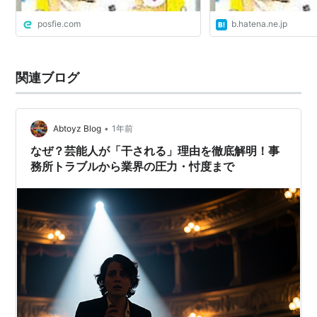
posfie.com
b.hatena.ne.jp
関連ブログ
•
Abtoyz Blog
1年前
なぜ？芸能人が「干される」理由を徹底解明！事
務所トラブルから業界の圧力・忖度まで