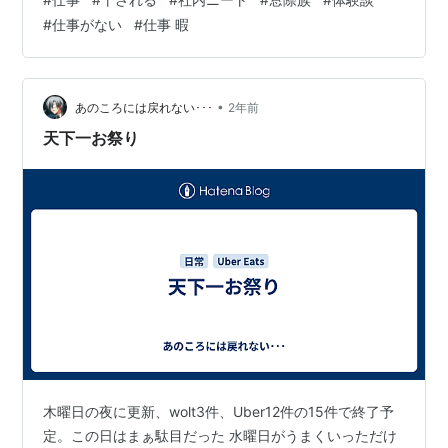
上司や先輩は何をしてるんだ？ 普通は忙しそうにしてる
#
仕事がない
#
仕事 暇
っキュ そこで、こちらの記事では以下のような内容につ
いてご紹介していきます！ １．【体験談】仕事で干され
る原因とどうなるか ２．仕事で干された時の解決策 2-1.
できる仕事を頑張ってアピールする 2-2.仕事量が少なく
•
あのころには戻れない･･･
2年前
て辛い旨を相談する…
天下一お祭り
木曜日の夜に更新、wolt3件、Uber12件の15件で終了予
定。この日はまぁ駄目だった 水曜日がうまくいっただけ