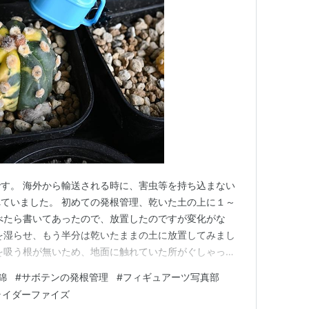
す。 海外から輸送される時に、害虫等を持ち込まない
ていました。 初めての発根管理、乾いた土の上に１～
べたら書いてあったので、放置したのですが変化がな
を湿らせ、もう半分は乾いたままの土に放置してみまし
を吸う根が無いため、地面に触れていた所がぐしゃっと
土に置いた方は、しわしわになりながらも３か月後に根
錦
#
サボテンの発根管理
#
フィギュアーツ写真部
てからは水やりをしてもいいのだろうか・・ 大丈夫だと
ライダーファイズ
うのが怖くて、根が出た子達…