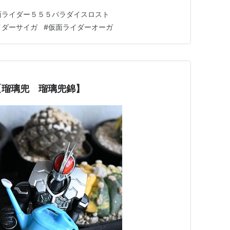
で、チェスピースを入れる事を考えたが下の過去 の画像
面ライダー５５５パラダイスロスト
イダーのライオ トルーパーを右に配置。スーツは６着
イダーサイガ
#
仮面ライダーオーガ
成で１万人に…
【瑠璃兜 瑠璃兜錦】