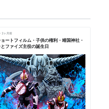
と強制的に弾き飛ばされてしまう。
アの中では最も出力が低いのだが、その分拡張性に
形である「555」「Fives」と、デザインモチーフ
•
2ヶ月前
ショートフィルム・子供の権利・靖国神社・
カとファイズ主役の誕生日
ニカル系統のライダー。携帯電話という若者ウケの
声ギミックが大ヒットし、
に抜かれるまでは、歴代平成ライダーで一番の変身
ライダーの大ファンだと公言してきたDA PUMP
ダーファイズ (CCCD)