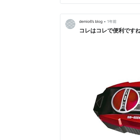
•
demio6’s blog
1年前
コレはコレで便利です