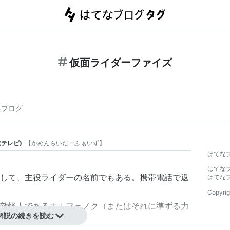
仮面ライダーファイズ
連ブログ
(
テレビ
)
【
かめんらいだーふぁいず
】
はてな
はてな
して、主役ライダーの名前でもある。携帯電話で
返
はてな
Copyrig
敵怪人であるオルフェノク（またはそれに準ずる力
解説の続きを読む
変身可能。