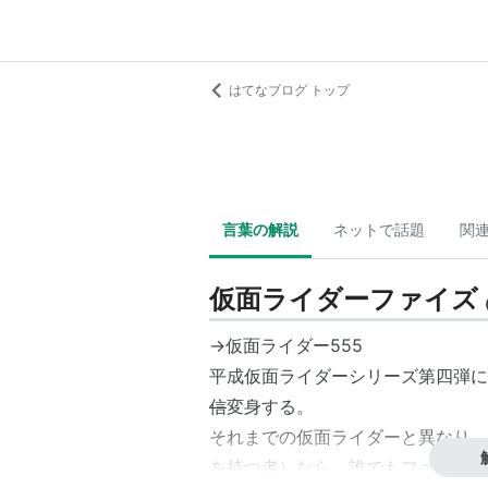
はてなブログ トップ
言葉の解説
ネットで話題
関
仮面ライダーファイズ
→仮面ライダー555
平成仮面ライダーシリーズ第四弾に
信
変身する。
それまでの仮面ライダーと異なり、
を持つ者）なら、誰でもファイズに