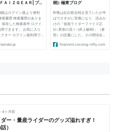
 ＦＡＩＺＧＥＡＲ| プレ
樹): 極東ブログ
ムバンダイ
機能はログイン後より便利
昨晩は紅白歌合戦を見ていたが半
検索履歴 検索履歴がありま
ばでさすがに苦痛になり、読みか
 保存した検索条件 ログイ
けの「仮面ライダーファイズ正
利用できます。 お気に入り
伝-異形の花々-(井上敏樹)」（参
ラクター ログイン後利用で
照）の読書にした。その間頃合い
す。
をみて桑田さんの歌だけは聞いた
-bandai.jp
finalvent.cocolog-nifty.com
が、また読書に戻る。読み終えて
ぼうっとすると年が明けた。こん
な年末年始があってもよいだろ
う。 話はタイトル通り仮面ライ
ダ...
•
4ヶ月前
イダー・量産ライダーのグッズ溢れすぎ！
の話）