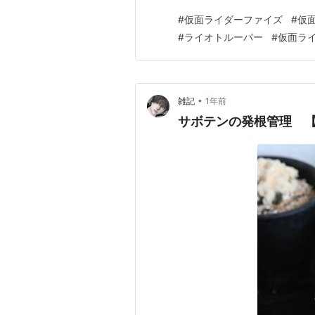
は画像の横幅がもたない ？の
#
仮面ライダーファイズ
#
仮
で既に使っているので、量産ラ
#
ライオトルーパー
#
仮面ラ
と思われるが巧 みな編集と合
•
雑記
1年前
サボテンの発根管理 