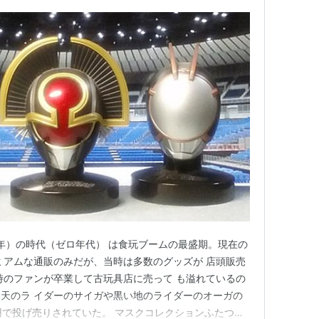
3年）の時代（ゼロ年代） は食玩ブームの最盛期。現在の
ミアムな通販のみだが、当時は多数のグッズが 店頭販売
時のファンが卒業して古玩具店に売って も溢れているの
天のラ イダーのサイガや黒い地のライダーのオーガの
0円で投げ売りされていた。 マスクコレクションふたつで