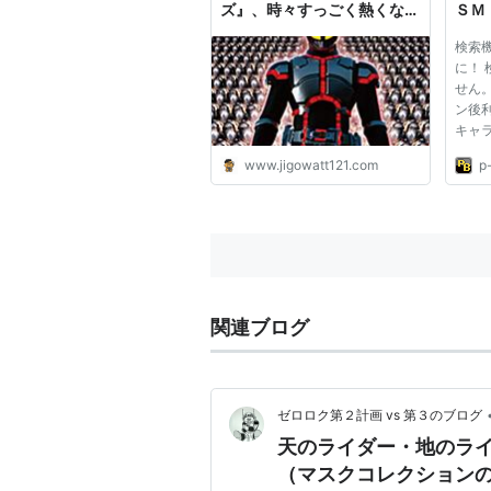
ズ』、時々すっごく熱くなる
ＳＭ
らしいぜ - ジゴワットレポー
ミア
検索
ト
に！ 
せん。
ン後
キャ
きま
www.jigowatt121.com
p
関連ブログ
ゼロロク第２計画 vs 第３のブログ
天のライダー・地のラ
（マスクコレクション