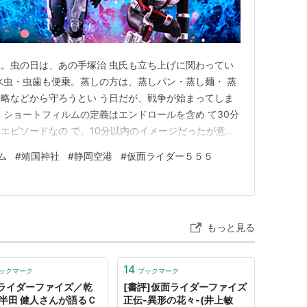
ト:
ISSA,石原慎一
ーカー:
エイベックス・トラックス
03/03/12
CD
クリック
: 90回
。虫の日は、あの手塚治 虫氏も立ち上げに関わってい
含むブログ (19件) を見る
水虫・虫歯も便乗。蒸しの方は、蒸しパン・蒸し麺・ 蒸
略などから守ろうとい う日だが、戦争が始まってしま
。ショートフィルムの定義はエンドロールを含め て30分
エピソードなの で、10分以内のイメージだったが意外
なく改称の日。なぜ、政治家は意地になって 参拝する
ム
#
靖国神社
#
静岡空港
#
仮面ライダー５５５
潰せと言われる ので「そこまで言いなりにはならない
空港は赤字必至と言…
もっと見る
14
ックマーク
ブックマーク
ライダーファイズ／乾
[書評]仮面ライダーファイズ
 半田 健人さんが語るＣ
正伝-異形の花々-(井上敏