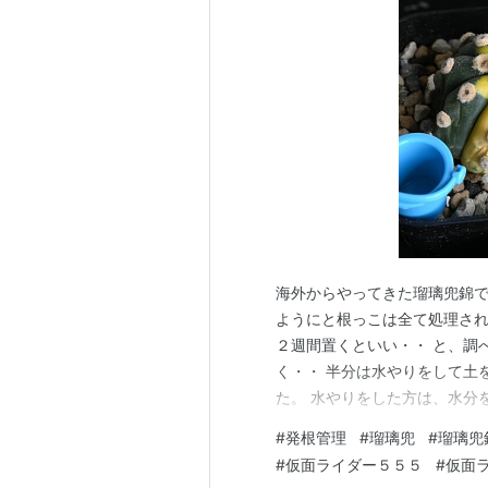
海外からやってきた瑠璃兜錦で
ようにと根っこは全て処理され
２週間置くといい・・ と、調
く・・ 半分は水やりをして土
た。 水やりをした方は、水分
腐ってしまいました涙 乾いた
#
発根管理
#
瑠璃兜
#
瑠璃兜
が出てきました！ 根が出てき
#
仮面ライダー５５５
#
仮面
は思うのですが、また腐っちゃ