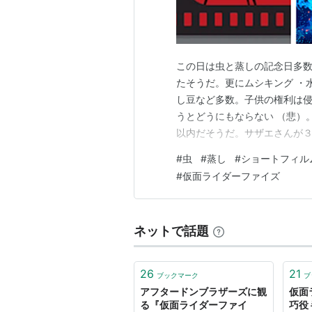
アーティス
出版社/メ
発売日:
20
メディア:
購入
: 1人
この日は虫と蒸しの記念日多数
この商品を
たそうだ。更にムシキング ・
し豆など多数。子供の権利は侵
うとどうにもならない （悲）
以内だそうだ。サザエさんが３
と長い。靖国神社 は設立では
#
虫
#
蒸し
#
ショートフィル
か？というと、参拝をやめると
#
仮面ライダーファイズ
よ」という姿勢ら しい。静岡
ネットで話題
26
21
ブックマーク
ブ
アフタードンブラザーズに観
仮面
る『仮面ライダーファイ
巧役