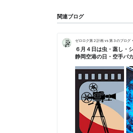
逆に普通の人間は変身しようとする
劇中に登場する三つのライダーズギ
関連ブログ
優れている。
ファイズという名は、数字の5の複数
ゼロロク第２計画 vs 第３のブログ
であるギリシャ文字Φを表す。
６月４日は虫・蒸し・
静岡空港の日・空手バ
仮面ライダーXを髣髴とさせるメカ
良いツールのモチーフとクールな音
仮面ライダーWのダブルドライバー
ベルト売上を誇っていた。
オープニング主題歌を、以前から仮面
のISSAが担当した事でも話題に。
仮面ライ