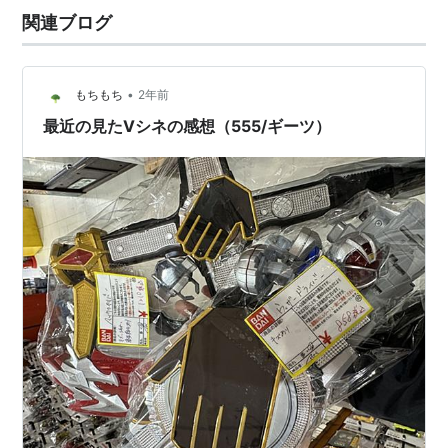
れ蓑だった「スマートブレイン」が、政府の傘下の組織
関連ブログ
になって逆にオルフェノク…
•
もちもち
2年前
最近の見たVシネの感想（555/ギーツ）