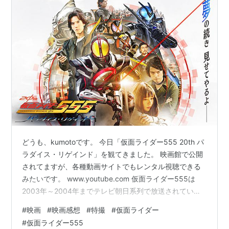
どうも、kumotoです。 今日「仮面ライダー555 20th パ
ラダイス・リゲインド」を観てきました。 映画館で公開
されてますが、各種動画サイトでもレンタル視聴できる
みたいです。 www.youtube.com 仮面ライダー555は
2003年～2004年までテレビ朝日系列で放送されていた
特撮作品です。 当時バリバリハマってた世代なので、楽
#
映画
#
映画感想
#
特撮
#
仮面ライダー
しみに行ってきました。 全然知らなくて、映画やってる
#
仮面ライダー555
って先週教えてもらったからだけど と、いうわけで今日