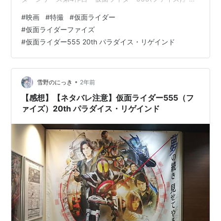
変身ベルトの争奪戦を軸に、ライダーと怪人それぞれの
#
映画
#
特撮
#
仮面ライダー
物語を描く夢とエゴの物語は当時大きな話題を呼びまし
#
仮面ライダーファイズ
た。変身者が固定されておらず様々な人物がライダーに
#
仮面ライダー555 20th パラダイス・リゲインド
変身する点や怪人側にもスポットが当たる物語など、後
の平成ライダー・令和ライダーそれぞれの物語に大…
•
雪野のにっき
2年前
【感想】【ネタバレ注意】仮面ライダー555（フ
ァイズ）20th パラダイス・リゲインド