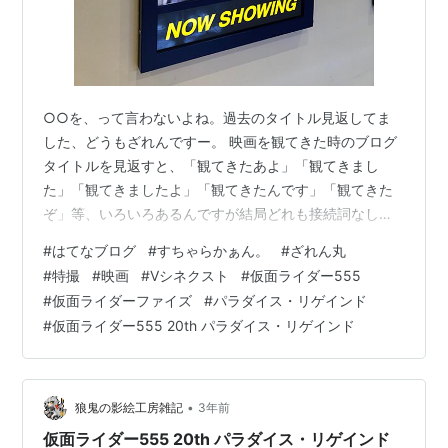
○○を、って言わないよね。過去のタイトル見返してま
した、どうもざれんですー。 映画を観てきた時のブログ
タイトルを見返すと、「観てきたあよ」「観てきまし
た」「観てきましたよ」「観てきたんです」「観てきた
ぞ」等、いろいろあるんですが結局どれも接続詞なしで
書いているんですね。無意識だから、そういうもんなん
#
はてなブログ
#
すちゃらかぁん。
#
ざれん丸
でしょうね(笑)。ちなみに天気の子の時だけ、句点が無い
#
特撮
#
映画
#
Vシネクスト
#
仮面ライダー555
んですよ。これが驚きだ。知らないよ。 そいじゃま、行
#
仮面ライダーファイズ
#
パラダイス・リゲインド
ってきました観てきました報告です。どぞ！ ファイズだ
#
仮面ライダー555 20th パラダイス・リゲインド
あああ!!かっこいい。 いやあ良いですね！ ファイズが！
この時代にファイズの新作が、現代の上映中ポスター一
覧に並んでいるのですよ！ こりゃあ…
•
狼鬼の影絵工房雑記
3年前
仮面ライダー555 20th パラダイス・リゲインド