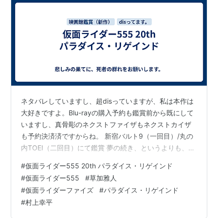
ネタバレしていますし、超disっていますが、私は本作は
大好きですよ。Blu-rayの購入予約も鑑賞前から既にして
いますし、真骨彫のネクストファイザもネクストカイザ
も予約決済済ですからね。 新宿バルト9（一回目）/丸の
内TOEI（二回目）にて鑑賞 夢の続き、というよりも、夢
の途中、というか、夢から現実への乗り換え、だったか
#
仮面ライダー555 20th パラダイス・リゲインド
な。 思い出補正が効かない私には20年前の555の幻想と
#
仮面ライダー555
#
草加雅人
いうか柱に縛られて、それ故に展開や、俳優陣の演技や
#
仮面ライダーファイズ
#
パラダイス・リゲインド
容姿、役柄への解釈といった部分のチグハグさというか
#
村上幸平
噛み合わなさが目に付きましたが、ラストバトルはその
20年前の555の幻想があってこその胸熱展開で、一度目