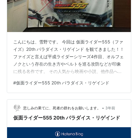
こんにちは、雪野です。 今回は 仮面ライダー555（ファ
イズ）20th パラダイス・リゲインド を観てきました！！
ファイズと言えば平成ライダーシリーズ4作目、オルフェ
ノクという存在の生き方やベルトを巡る攻防などが印象
に残る名作です。 その人気から映画や小説、他作品への
出演も多い作品ですが今回はその正当続編ということで
#
仮面ライダー555 20th パラダイス・リゲインド
注目の一作ですね。 しかし死んだはずの草加や北崎、そ
して何より乾巧が出ていますが……？ ということでネタ
バレ注意！！ はい、めちゃくちゃ良かったです！！ 本編
•
で死んでいるキャラがなぜ登場しているか、たっくんが
悲しみの果てに、死者の群れをお願いします。
3年前
なぜまだ生きているのか、ちゃんと理由がありましたか
仮面ライダー555 20th パラダイス・リゲインド
らね、安心しました。 …