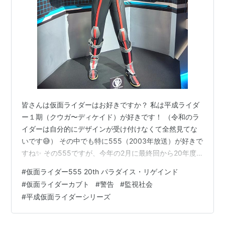
皆さんは仮面ライダーはお好きですか？ 私は平成ライダ
ー１期（クウガ〜ディケイド）が好きです！ （令和のラ
イダーは自分的にデザインが受け付けなくて全然見てな
いです😅） その中でも特に555（2003年放送）が好きで
すね✨ その555ですが、今年の2月に最終回から20年度
の続編「パラダイス・リゲインド」が限定上映されまし
#
仮面ライダー555 20th パラダイス・リゲインド
た！もちろん私も映画館で見まして、グロいシーンは多
#
仮面ライダーカブト
#
警告
#
監視社会
少ありましたが、面白くて楽しめました！ ファイズ。写
#
平成仮面ライダーシリーズ
真は2023年秋葉原で開催された展示会にて この映画では
本編では普通の大企業であり、怪人のオルフェノクの隠