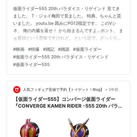
仮面ライダー555 20th パラダイス・リゲインド 見てき
ました。 T・ジョイ梅田で見ました。 特典、ちゃんと貰
いました。 youtu.be 因みにPG12指定です。 このVシ
ネ、 俺の内臓を返せ！ から始まるんですよ…ホント。 ま
ぁ冒頭という意味ですけれど。 という訳で、ざっくりレ
ビュー。 ネタバレしたくない人はここでブラウザバック
#
映画
#
特撮
#
雑記
#
雑談
#
仮面ライダー
推奨。 なるべく否定的な感想は出さないようにはしてい
#
仮面ライダー555 20th パラダイス・リゲインド
るけれども、ポロっと出てしまったら申し訳ない。 ▼ク
#
仮面ライダー555
リックで詳細表示
========================================
========== 俺の内臓を返せ！ 冒頭、遺体の解剖シ
ー…
•
人気フィギュア安値で予約【トイゲット！Blog】
3年前
【仮面ライダー555】コンバージ仮面ライダー
『CONVERGE KAMEN RIDER -555 20th パラダ
イス・リゲインド-』デフォルメ食玩フィギュア
【バンダイ】より2024年7発売予定♪