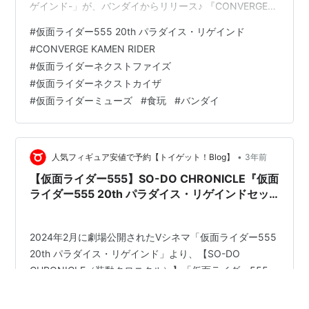
ゲインド-」が、バンダイからリリース♪ 『CONVERGE
KAMEN RIDER -555 20th パラダイス・リゲインド-』
#
仮面ライダー555 20th パラダイス・リゲインド
は、 ◆ 仮面ライダーネクストファイズ ◆ 仮面ライダー
#
CONVERGE KAMEN RIDER
ネクストカイザ ◆ 仮面ライダーミューズ ◆ 仮面ライダ
#
仮面ライダーネクストファイズ
ーネクストファイズ アクセルフォーム の全4種セット。
#
仮面ライダーネクストカイザ
フィギュアの基本サイズは、 全高：約5.5cm x …
#
仮面ライダーミューズ
#
食玩
#
バンダイ
•
人気フィギュア安値で予約【トイゲット！Blog】
3年前
【仮面ライダー555】SO-DO CHRONICLE『仮面
ライダー555 20th パラダイス・リゲインドセッ
ト01／02』食玩 可動フィギュア 【バンダイ】よ
り2024年8発売予定♪