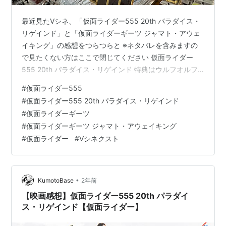
最近見たVシネ、「仮面ライダー555 20th パラダイス・
リゲインド」と「仮面ライダーギーツ ジャマト・アウェ
イキング」の感想をつらつらと ※ネタバレを含みますの
で見たくない方はここで閉じてください 仮面ライダー
555 20th パラダイス・リゲインド 特典はウルフオルフ
ェノクでした TV版の正統続編で、ポスターにもある通り
#
仮面ライダー555
ちゃんと「夢の続き」だったと思います たっくんが居な
#
仮面ライダー555 20th パラダイス・リゲインド
い状態から映画は始まります 予告とか殺人事件から思っ
#
仮面ライダーギーツ
てたけど、草加なんで生きてるんというツッコミを心の
#
仮面ライダーギーツ ジャマト・アウェイキング
中で50回くらいしました。しかも真理と良い感じなんか
#
仮面ライダー
#
Vシネクスト
い 全体的に戦闘シーンが多くて、しかもファイズを感じ
る戦闘シーンで…
•
KumotoBase
2年前
【映画感想】仮面ライダー555 20th パラダイ
ス・リゲインド【仮面ライダー】