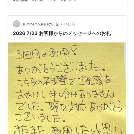
しょうね。 あじさい苑に到着です。 坂を下っていきま
す。 案内看板がありました。 特に城ヶ崎という品種は、
ここの地名が付いているので興味があります。 看板の近
くで見つけました。 詳しくないので、どのあたりが特徴
•
summerhouseisの日記
14日前
的なのか分かりませんが、…
2026 7/23 お客様からのメッセージへのお礼