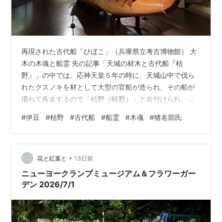
再現された古代船「ひぼこ」（兵庫県立考古博物館） 大
木の木魂と船霊 先の記事「天城の材木と古代船『枯
野』」の中では、応神天皇５年の時に、天城山中で伐ら
れたクスノキを材として大型の官船が造られ、その船が
優れて疾走するので「枯野（軽野）」と名付けられ、そ
れが「狩野（川）」という地名の謂れとなったことを記
#
伊豆
#
枯野
#
古代船
#
船霊
#
木魂
#
猪名部氏
した。伊豆には随分と古い時代から造船技術、航海技術
を持った黒潮の民、海人族が居たことが窺われるのだっ
た。それでは、この「枯野」はその後どういう運命を辿
•
ったのだろうか。 『日本書紀』（応神天皇起）によれ
花と紅葉と
13日前
ば、「枯野」の建造から26年後、応神天皇は「官船の枯
ニューヨークランプミュージアム＆フラワーガー
野という名の船は、伊豆国が貢った船である。この船…
デン 2026/7/1