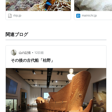
rtrp.jp
mainichi.jp
関連ブログ
•
山の記憶
12日前
その後の古代船「枯野」