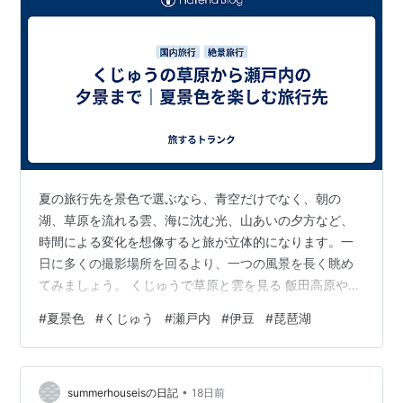
夏の旅行先を景色で選ぶなら、青空だけでなく、朝の
湖、草原を流れる雲、海に沈む光、山あいの夕方など、
時間による変化を想像すると旅が立体的になります。一
日に多くの撮影場所を回るより、一つの風景を長く眺め
てみましょう。 くじゅうで草原と雲を見る 飯田高原やタ
デ原湿原の周辺では、山と草原が広がる景色に出会えま
#
夏景色
#
くじゅう
#
瀬戸内
#
伊豆
#
琵琶湖
す。晴れた日だけでなく、雲が山肌を移動する様子や、
雨上がりの緑も高原らしい表情です。 遊歩道では決めら
れた道を歩き、植物の中へ入らないようにします。天候
•
が崩れそうな日は遠くまで進まず、ビジターセンターや
summerhouseisの日記
18日前