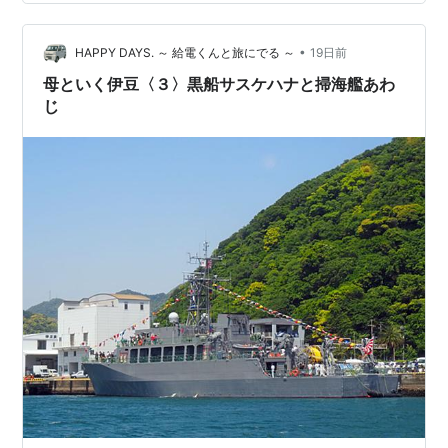
特に良好な水浴場 （環境省）過去情報 令和7年度水質が
特に良好な水浴場(開設前) 令和6年度水質が特に良好な水
•
浴場(開設前) 令和5年度水質が特に良好な水浴場(開設前)
HAPPY DAYS. ～ 給電くんと旅にでる ～
19日前
令和４年度水質が特に良好な水浴場(…
母といく伊豆〈３〉黒船サスケハナと掃海艦あわ
じ