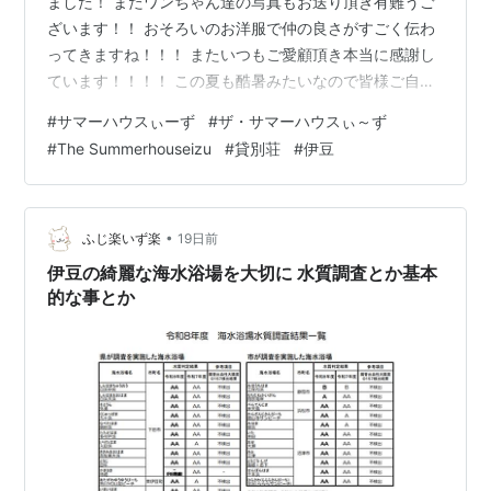
ました！ またワンちゃん達の写真もお送り頂き有難うご
ざいます！！ おそろいのお洋服で仲の良さがすごく伝わ
ってきますね！！！ またいつもご愛顧頂き本当に感謝し
ています！！！！ この夏も酷暑みたいなので皆様ご自愛
くださいませ
#
サマーハウスぃーず
#
ザ・サマーハウスぃ～ず
#
The Summerhouseizu
#
貸別荘
#
伊豆
•
ふじ楽いず楽
19日前
伊豆の綺麗な海水浴場を大切に 水質調査とか基本
的な事とか