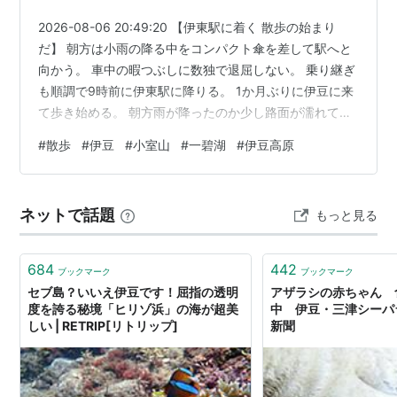
2026-08-06 20:49:20 【伊東駅に着く 散歩の始まり
だ】 朝方は小雨の降る中をコンパクト傘を差して駅へと
向かう。 車中の暇つぶしに数独で退屈しない。 乗り継ぎ
も順調で9時前に伊東駅に降りる。 1か月ぶりに伊豆に来
て歩き始める。 朝方雨が降ったのか少し路面が濡れてい
る。 空模様が怪しい。濃い雲が空を覆い雨が心配だ。 国
#
散歩
#
伊豆
#
小室山
#
一碧湖
#
伊豆高原
道を進み高度を上げていく。 小室山山頂を目指すが霧で
視界が効かない。 でも、登れただけでも満足だ。 麓に降
りたところで通り雨が。 近くの東屋でお昼休憩にする。
ネットで話題
もっと見る
食べ終わるころには上がっていた。 あたりは雲に覆われ
いつ降り出してもおかしくない。 さて、この先どうしよ
う…
684
442
ブックマーク
ブックマーク
セブ島？いいえ伊豆です！屈指の透明
アザラシの赤ちゃん 
度を誇る秘境「ヒリゾ浜」の海が超美
中 伊豆・三津シーパラ
しい | RETRIP[リトリップ]
新聞