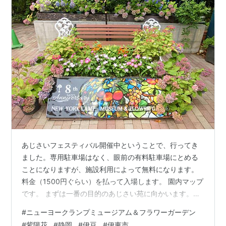
あじさいフェスティバル開催中ということで、行ってき
ました。専用駐車場はなく、眼前の有料駐車場にとめる
ことになりますが、施設利用によって無料になります。
料金（1500円ぐらい）を払って入場します。 園内マップ
です。 まずは一番の目的のあじさい苑に向かいます。移
動中も他の花々が見られます。 フォトスポットも。 その
#
ニューヨークランプミュージアム＆フラワーガーデン
先はこんな絶景が。 天気が良ければもっときれいなんで
#
紫陽花
#
静岡
#
伊豆
#
伊東市