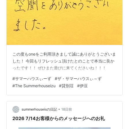
この度もoneをご利用頂きまして誠にありがとうございま
した！ 今回もリフレッシュ頂けたとのことで本当に良か
ったです！！ ぜひまた遊びに来てくださいね！！！
#
サマーハウスぃーず
#
ザ・サマーハウスぃ～ず
#
The Summerhouseizu
#
貸別荘
#
伊豆
•
summerhouseisの日記
18日前
2026 7/14お客様からのメッセージへのお礼