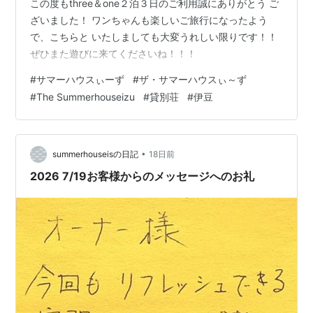
この度もthree＆one２泊３日のご利用誠にありがとう ご
ざいました！ ワンちゃんも楽しいご旅行になったよう
で、こちらと いたしましても大変うれしい限りです！！
ぜひまた遊びに来てくださいね！！！
#
サマーハウスぃーず
#
ザ・サマーハウスぃ～ず
#
The Summerhouseizu
#
貸別荘
#
伊豆
•
summerhouseisの日記
18日前
2026 7/19お客様からのメッセージへのお礼