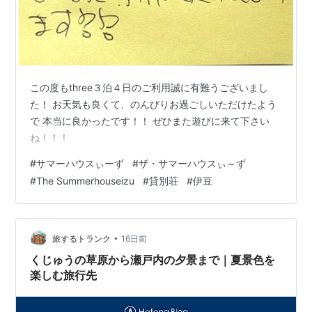
この度もthree３泊４日のご利用誠に有難うございまし
た！ お天気も良くて、のんびりお過ごしいただけたよう
で 本当に良かったです！！ ぜひまた遊びに来て下さい
ね！！！
#
サマーハウスぃーず
#
ザ・サマーハウスぃ～ず
#
The Summerhouseizu
#
貸別荘
#
伊豆
•
旅するトランク
16日前
くじゅうの草原から瀬戸内の夕景まで｜夏景色を
楽しむ旅行先