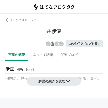
はてなブログ トップ
伊豆
このタグでブログを書く
言葉の解説
ネットで話題
関連ブログ
伊豆
(
地理
)
【
いず
】
旧国名。静岡県の伊豆半島と伊豆諸島を占める。
豆州
。
解説の続きを読む