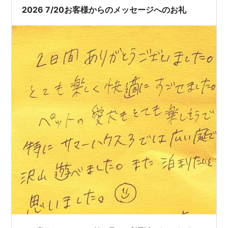
宿へ戻れる範囲で楽しみましょう。 瀬戸内で島影と夕方
2026 7/20お客様からのメッセージへのお礼
の海を眺める 瀬戸内の海は、島々の重なりや橋…