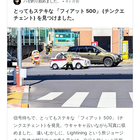
•
だらかな山の「お鉢めぐり」、 ポツポツと歩いている人
ハゼ釣り始めました。
4ヶ月前
が見えます。 絶景、爽快の約１０００ｍの散策路は、た
とってもステキな 「フィアット 500」 (チンクエ
のし！ 少し霞んではいま…
チェント) を見つけました。
信号待ちで、とってもステキな 「フィアット 500」 (チ
ンクエチェント) を発見。ウキャキャ云いながら写真に収
めました。 遠いむかしに、Lightining という所ジョージ