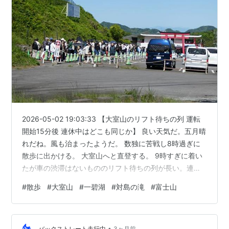
2026-05-02 19:03:33 【大室山のリフト待ちの列 運転
開始15分後 連休中はどこも同じか】 良い天気だ。五月晴
れだね。風も治まったようだ。 数独に苦戦し8時過ぎに
散歩に出かける。 大室山へと直登する。 9時すぎに着い
たが車の渋滞はないもののリフト待ちの列が長い。連休
らしい光景だ。 さくらの里からイトーピアの通りを歩き
#
散歩
#
大室山
#
一碧湖
#
対島の滝
#
富士山
一碧湖に向かう。 相変わらず一周できない。市と地権者
との交渉はどうなっているのかね。 隣の小沼（沼池）を
一周し東屋でお昼休憩。 梅ノ木平に上がり国道の脇道を
•
バックストレート走行中
3ヶ月前