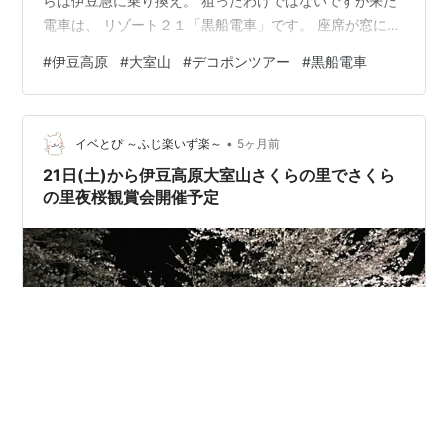
らは伊豆急に乗り換え。 狙ったわけではないですが来た
電車は、 リゾート２１「黒船電車」です。 座席が窓に向
かっていて 海が目の前に見える絶景の電車です。 全席自
#
伊豆高原
#
大室山
#
デコポンツアー
#
黒船電車
由席の普通電車なので、お財布にも優しい。 踊り子号よ
りもよかった。 まずは、伊豆高原駅「そば手鞠」でラン
チ。 柚子と三つ葉の香りの手鞠蕎麦と桜エビのかき揚
•
げ。 美味しくいただいて、バスに乗って「大室山へ」。
イベとぴ ～ふじ楽いず楽～
5ヶ月前
大室山は標高５８０メートルで、 伊豆のランドマーク的
21日(土)から伊豆高原大室山さくらの里でさくら
な観光地。 お椀を伏せ…
の里夜桜観賞会開催予定