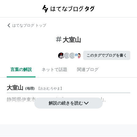
はてなブログ トップ
大室山
このタグでブログを書く
言葉の解説
ネットで話題
関連ブログ
大室山
(
地理
)
【
おおむろやま
】
静岡県
伊東市
にある、標高580メートルの山。
解説の続きを読む