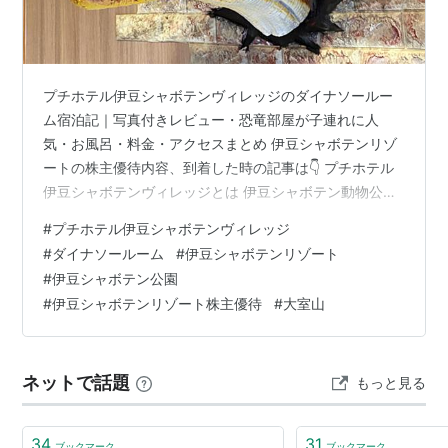
プチホテル伊豆シャボテンヴィレッジのダイナソールー
ム宿泊記｜写真付きレビュー・恐竜部屋が子連れに人
気・お風呂・料金・アクセスまとめ 伊豆シャボテンリゾ
ートの株主優待内容、到着した時の記事は👇 プチホテル
伊豆シャボテンヴィレッジとは 伊豆シャボテン動物公園
の公式ホテル 子連れ向け設備が充実 アクセス グランピ
#
プチホテル伊豆シャボテンヴィレッジ
ング施設 受付はシンプル キッズスペース ダイナソール
#
ダイナソールーム
#
伊豆シャボテンリゾート
ームとは コンセプトルームの一例： 予約したのは一番人
#
伊豆シャボテン公園
気の「ダイナソールーム」 ダイナソールーム入口 リビン
#
伊豆シャボテンリゾート株主優待
#
大室山
グルームは恐竜がお出迎え ベッドルームでも恐竜がお出
迎え トイレの中でも恐竜がお出迎え テラス 貸切家族風
呂 夕食は専用レストラン…
ネットで話題
もっと見る
34
31
ブックマーク
ブックマーク