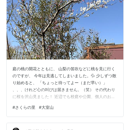
庭の桃の開花とともに、 山梨の笛吹などに桃を見に行く
のですが、 今年は見逃してしまいました。💦 少しずつ散
り始めると、 「ちょっと待ってよー（まだ早い）」
、、、けれど心の叫びは届きません。（笑） その代わり
に桜を沢山見ました！ 近辺でも校庭や公園、個人のお宅
の庭にも、花が溢れています。 どの学校にもある♪ そし
#
さくらの里
#
大室山
て念願の「さくらの里」にも行って来ました。 伊豆高原
は結構遠く、 早くに出発しましたが、着いた頃にはもう
車で一杯！！ 先ずは、リフトに乗って、「大室山」へ な