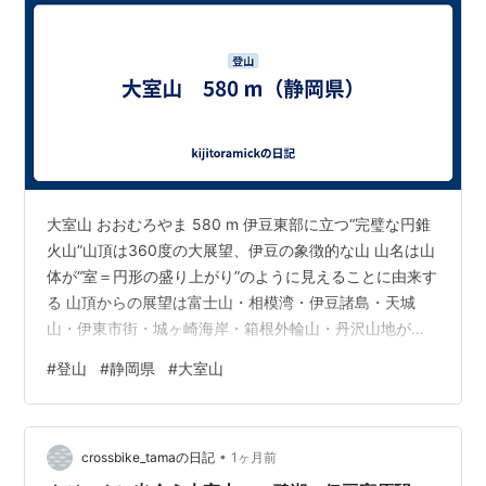
大室山 おおむろやま 580 m 伊豆東部に立つ“完璧な円錐
火山”山頂は360度の大展望、伊豆の象徴的な山 山名は山
体が“室＝円形の盛り上がり”のように見えることに由来す
る 山頂からの展望は富士山・相模湾・伊豆諸島・天城
山・伊東市街・城ヶ崎海岸・箱根外輪山・丹沢山地が望
める 静岡県伊東市
#
登山
#
静岡県
#
大室山
•
crossbike_tamaの日記
1ヶ月前