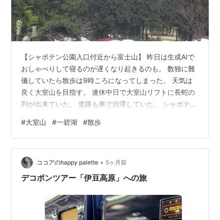
【シャボテン公園入口付近から富士山】 昨日は生成AIで
おしゃべりして寝るのが遅くなり起きるのも。 数独に難
儀していたら散歩は9時ころになってしまった。 天気は
良く大室山を目指す。 連休中日で大室山リフトに長蛇の
列が出来ていた。 道路も車で渋滞していた。 シャボテン
公園入口付近からの富士山は霞みがかっていたが何とか
#
大室山
#
一碧湖
#
散歩
見れた。 以後は雲の中で他のスポットでは姿を見せなか
った。 さくらの里の桜はまだ開花が進んでいない。見ご
ろは1週間後くらいかな。 イトーピアの桜通りを下り一般
•
道に出て一碧湖に向かう。 湖を半周して小沼（沼池）の
ココアのhappy palette
5ヶ月前
東屋でお昼休憩にする。 出が遅れたのでお腹が空いてい
デコポンツアー「伊豆高原」への旅
てようやく満足。 梅ノ木…