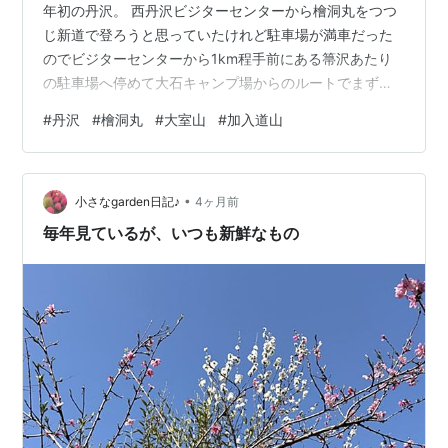
年初の丹沢。 西丹沢ビジターセンターから檜洞丸をつつ
じ新道で登ろうと思っていたけれど駐車場が満車だった
のでビジターセンターから1km程手前にある箒沢あたり
の駐車場へ停めて大石キャンプ場からのルートでまずは
檜洞丸へ。 檜洞丸までは約6kmで1250m程のUP。なか
#
丹沢
#
檜洞丸
#
大室山
#
加入道山
なかの勾配。 登山中は手袋やら手ぬぐいなどの落とし物
に遭遇するけれど今日はこんな珍しい落としもの。
「DOCOMO N207」懐かしのガラケー。1998年11月発
•
売。いつ頃ここで落としたものかは分からないけれど持
小さなgarden日記♪
4ヶ月前
ち主さんはさぞ落胆したかと。 檜洞丸から大室山への眺
毎年見ているが、いつも新鮮なもの
めは雲が多くてイマイ…