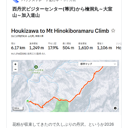
進む。静かでお気に入りだ。 伊豆高原駅を経て対島の滝
を見に行く。 まだ少し濁ってはいるが水量が豊富で見ご
西丹沢ビジターセンター(箒沢)から檜洞丸～大室
たえは…
山～加入道山
花粉が収束してきたので久しぶりの丹沢。というか2026