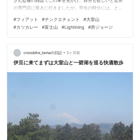
さん監修の雑誌でこの車を見かけ、自分も欲しいと近所
の専門店に覗きに行きましたが、学生の時分には、とっ
ても手が出せるお値段じゃなくて、諦めた記憶が蘇って
#
フィアット
#
チンクエチェント
#
大室山
きました。 この連休は、富士山を眺めつつ 峠のお店で、
#
カツカレー
#
富士山
#
Lightining
#
所ジョージ
カツカレーを注文です。写真付きで、いろいろとステキ
な料理があったのに、スパイスの効いたカレーと揚げた
カツの匂いを嗅いだら、他のメニューが目に入らなくな
ってしまいました。 少し走って静岡県伊東市にある大室
•
crossbike_tamaの日記
5ヶ月前
山へ。ここは、国…
伊豆に来てまずは大室山と一碧湖を巡る快適散歩