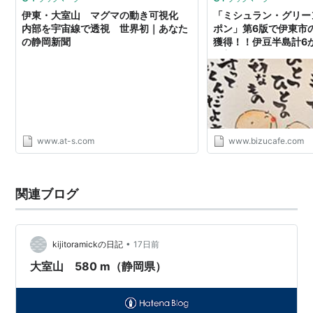
伊東・大室山 マグマの動き可視化
「ミシュラン・グリー
内部を宇宙線で透視 世界初｜あなた
ポン」第6版で伊東市
の静岡新聞
獲得！！伊豆半島計6か
屋美豆 GalleryBizu
www.at-s.com
www.bizucafe.com
関連ブログ
•
kijitoramickの日記
17日前
大室山 580 m（静岡県）