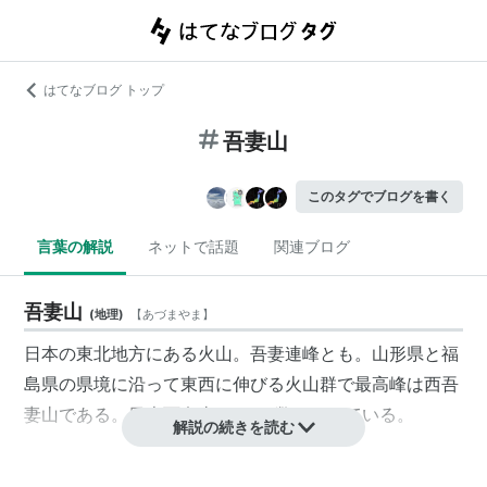
はてなブログ トップ
吾妻山
このタグでブログを書く
言葉の解説
ネットで話題
関連ブログ
吾妻山
(
地理
)
【
あづまやま
】
日本の東北地方にある火山。吾妻連峰とも。山形県と福
島県の県境に沿って東西に伸びる火山群で最高峰は西吾
妻山である。日本百名山の1つに数えられている。
解説の続きを読む