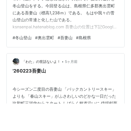
冬山登山をする。今回登る山は、島根県仁多郡奥出雲町
にある吾妻山（標高1,238ｍ）である。 もはや我々の雪
山登山の常連と化した山である。
ksnsenpai.hatenablog.com 吾妻山の位置は下記Google
mapのとおり。 午前９時、吾妻山登山口より出発。出発
#
冬山登山
#
奥出雲町
#
吾妻山
#
島根県
が少し遅い気もするが… 雪山はやっぱ最高だな…とか思
いながら登っていると、他の登山者の足跡（トレース）
が無いことに気づく。冬山登山は、トレースの有無で難
•
易度が全然異なってくる。トレースが無い…今回はかな
「わた」の世話ないよ！
5ヶ月前
り難易度の高い吾妻山ってことだ。今までトレースの有
'260223吾妻山
る吾妻山しか登ってな…