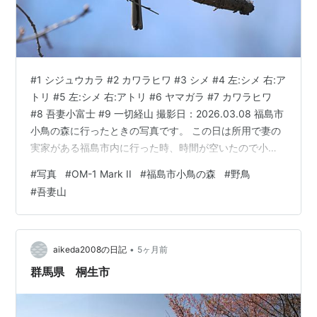
#1 シジュウカラ #2 カワラヒワ #3 シメ #4 左:シメ 右:ア
トリ #5 左:シメ 右:アトリ #6 ヤマガラ #7 カワラヒワ
#8 吾妻小富士 #9 一切経山 撮影日：2026.03.08 福島市
小鳥の森に行ったときの写真です。 この日は所用で妻の
実家がある福島市内に行った時、時間が空いたので小鳥
の森に探鳥に行ってみました。始めて訪問しましたが、
#
写真
#
OM-1 Mark II
#
福島市小鳥の森
#
野鳥
全てを回ると半日以上は掛かる広さで、ビジターセンタ
#
吾妻山
ーも整備されていました。多くの野鳥と展望所から吾妻
連峰が綺麗に見えまた機会があれば訪問したいです。 使
用カメラ＆レンズ OM SYSTEM OM-1 Mark II+M.ZUIKO
DIG…
•
aikeda2008の日記
5ヶ月前
群馬県 桐生市