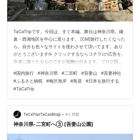
TaCaTripです。今回は、すぐ本編。舞台は神奈川県。鎌
倉・西湘地区を中心に巡ります。 [CM]旅行したくなった
ら。自分も色々なサイトを使わさせて頂いてます。あり
がとうございます☕️ クリックするならコチラ⤵️の広告を。
作者に微々たるものですが報酬が付きます。ブログ投稿
の励みになるのでよろしければ🙂‍↕️ 前回の続き。神奈川
#
国内旅行
#
神奈川県
#
二宮町
#
吾妻山
#
吾妻神社
県二宮町です。場所は吾妻山。山頂に咲く菜の花と富士
#
ふるさと納税
#
梅沢海岸
#
鳥居
#
日本を旅行する
山が同時に見れる場所として有名です。 吾妻山の散策を
#
TaCaTrip
継続。続いて訪れたのは、吾妻神社です⛩️ 吾妻神社の由
緒記がありました。創建は「第12代景行天皇の朝」。西
暦だと2世紀初頭頃の伝承とされています。祭神は、日本
武尊(やま…
•
TaCaTrip(TaCasBlog)
4ヶ月前
神奈川県-二宮町へ③ [吾妻山公園]