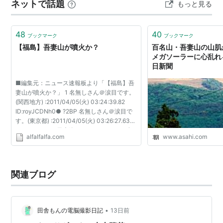
ネットで話題
もっと見る
gooからきました ランキング参加中【公式】は…
48
40
ブックマーク
ブックマーク
【福島】吾妻山が噴火か？
百名山・吾妻山の山
メガソーラーに心乱れ
日新聞
■編集元：ニュース速報板より「【福島】吾
妻山が噴火か？」 1 名無しさん＠涙目です。
(関西地方) :2011/04/05(火) 03:24:39.82
ID:royJCDNh0● ?2BP 名無しさん＠涙目で
す。(東京都) :2011/04/05(火) 03:26:27.63
ID:ViPzWb61P 日本終わりすぎワロタ 22 名
alfalfalfa.com
www.asahi.com
無しさん＠涙目です。(チベット自治区)
:2011/04/05(火) 03:27:07...
関連ブログ
•
田舎もんの電脳撮影日記
13日前