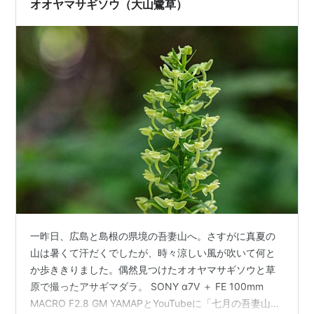
オオヤマサギソウ（大山鷺草）
一昨日、広島と島根の県境の吾妻山へ。さすがに真夏の
山は暑くて汗だくでしたが、時々涼しい風が吹いて何と
か歩ききりました。偶然見つけたオオヤマサギソウと草
原で撮ったアサギマダラ。 SONY α7Ⅴ ＋ FE 100mm
MACRO F2.8 GM YAMAPとYouTubeに「七月の吾妻山」