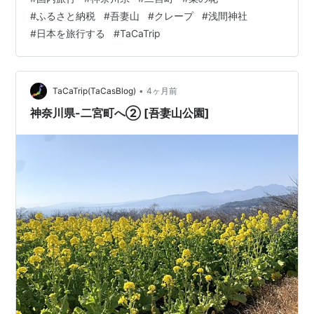
県二宮町です。場所は吾妻山。山頂に咲く菜の花と富士
#
ふるさと納税
#
吾妻山
#
クレープ
#
浅間神社
山が同時に見れる場所として有名です。 菜の花畑を散策
#
日本を旅行する
#
TaCaTrip
します。畑は山頂から一段低い場所に設置されていま
す。 畑に降りてきました。菜の花がより大きく見えま
す。こちらは南向きに撮った写真。菜の花の先に相模湾
が見えます。 今度は…
•
TaCaTrip(TaCasBlog)
4ヶ月前
神奈川県-二宮町へ② [吾妻山公園]