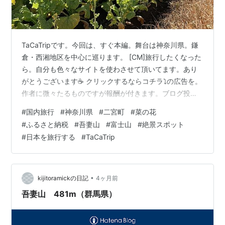
TaCaTripです。今回は、すぐ本編。舞台は神奈川県。鎌
倉・西湘地区を中心に巡ります。 [CM]旅行したくなった
ら。自分も色々なサイトを使わさせて頂いてます。あり
がとうございます☕️ クリックするならコチラ⤵️の広告を。
作者に微々たるものですが報酬が付きます。ブログ投稿
の励みになるのでよろしければ🙂‍↕️ 前回の続き。神奈川
#
国内旅行
#
神奈川県
#
二宮町
#
菜の花
県二宮町です。山頂に咲く菜の花を求めて、吾妻山を登
#
ふるさと納税
#
吾妻山
#
富士山
#
絶景スポット
ります。 登っている途中、花を付けたスイセンの群生を
#
日本を旅行する
#
TaCaTrip
発見。スイセンもちょうど見頃を迎えていました🌼 その
まま登っていくと、珍しいものを発見。柵には番号札が
括り付けられています。この番号は現在地を示すもの
で、万一警察や消防…
•
kijitoramickの日記
4ヶ月前
吾妻山 481m（群馬県）