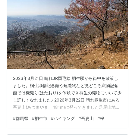
2026年3月21日 晴れJR両毛線 桐生駅から街中を散策し
ました。桐生織物記念館や建造物など見どころ織物記念
館では機織り(はたおり)を体験でき桐生の織物について少
し詳しくなれました♪ 2026年3月22日 晴れ桐生市にある
吾妻山(あづまやま、481m)に登ってきました足尾山地の
裾の一つで、桐生市の中央にせり出している市街地から
#
群馬県
#
桐生市
#
ハイキング
#
吾妻山
#
桜
手軽に登れるため、地元には人気だそうです何となく神
戸の六甲山を思い出しました〜また下山後は市街にある