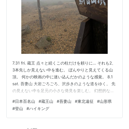
7.31 fri. 蔵王 点々と続くこの柱だけを頼りに… それも2、
3本先しか見えない中を進む。 ぼんやりと見えてくる山
頂。 何かの映画の中に迷い込んだかのような感覚。 8.1
sat. 吾妻山 大岩ごろごろ、沢歩きのような道をゆく。 先
の見えない中を足元の小さな発見を楽しむ。 幻想的な風
景、これはこれでよき。 ただ、遠征２座は欲張りすぎ
#
日本百名山
#
蔵王山
#
吾妻山
#
東北遠征
#
山形県
た〜。 ランキング参加中登山 ランキング参加中低山登
#
登山
#
ハイキング
山・ハイキング ランキング参加中 その日 あった事・感
じた事の記録 (日々の出来事保管場所 ） ランキング参加
中雑談・日記を書きたい人のグループ ランキング参加中