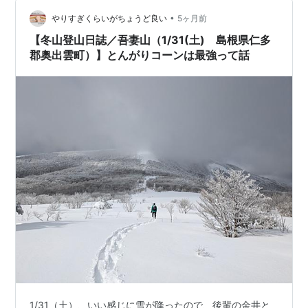
お店で天丼を頂きました 山頂 女吾妻山 再び吾妻山山頂
•
桐生市内
やりすぎくらいがちょうど良い
5ヶ月前
【冬山登山日誌／吾妻山（1/31(土) 島根県仁多
郡奥出雲町）】とんがりコーンは最強って話
1/31（土）、いい感じに雪が降ったので、後輩の金井と