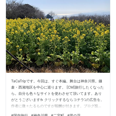
TaCaTripです。今回は、すぐ本編。舞台は神奈川県。鎌
倉・西湘地区を中心に巡ります。 [CM]旅行したくなった
ら。自分も色々なサイトを使わさせて頂いてます。あり
がとうございます☕️ クリックするならコチラ⤵️の広告を。
作者に微々たるものですが報酬が付きます。ブログ投稿
の励みになるのでよろしければ🙂‍↕️ 前回の続き。神奈川
#
国内旅行
#
神奈川県
#
二宮町
#
菜の花