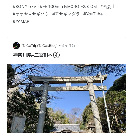
をアップしました yamap.com youtu.be クリックお願い
#
SONY α7Ⅴ
#
FE 100mm MACRO F2.8 GM
#
吾妻山
します ↓ ↓ ↓ ↓ にほんブログ村 にほんブログ村 にほん
#
オオヤマサギソウ
#
アサギマダラ
#
YouTube
ブログ村 にほんブログ村
#
YAMAP
•
TaCaTrip(TaCasBlog)
4ヶ月前
神奈川県-二宮町へ④