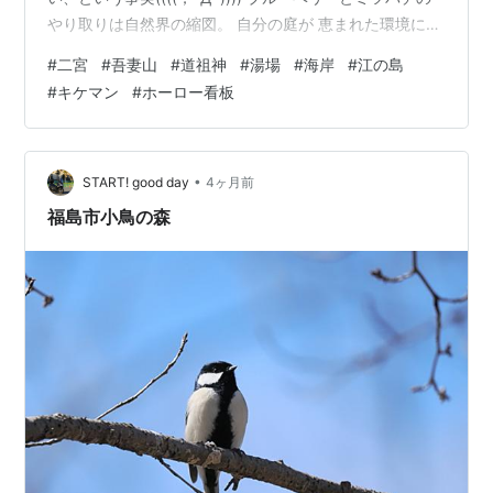
やり取りは自然界の縮図。 自分の庭が 恵まれた環境にあ
る事を感謝したい。 エノキ（だったと思う(笑)）の鉢も
#
二宮
#
吾妻山
#
道祖神
#
湯場
#
海岸
#
江の島
芽吹き始めた。 散策の度に 新鮮な昆虫やら花に遭遇出来
#
キケマン
#
ホーロー看板
るワクワクする季節の始まりだ。 この1週間の散策は 雨
も多く、2回。 ①二宮散歩 地図で見つけた気になる場所
を見に小田原市の隣、二宮町へ。 せっかくなので桜の時
期の吾妻山ハイキングコースを通り抜けて行った。 （吾
•
START! good day
4ヶ月前
妻山ハ…
福島市小鳥の森