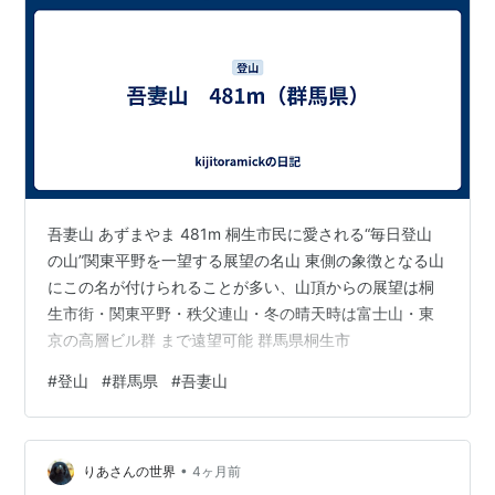
吾妻山 あずまやま 481m 桐生市民に愛される“毎日登山
の山”関東平野を一望する展望の名山 東側の象徴となる山
にこの名が付けられることが多い、山頂からの展望は桐
生市街・関東平野・秩父連山・冬の晴天時は富士山・東
京の高層ビル群 まで遠望可能 群馬県桐生市
#
登山
#
群馬県
#
吾妻山
•
りあさんの世界
4ヶ月前