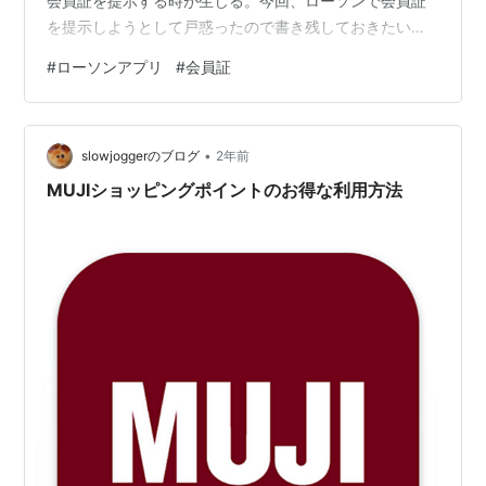
会員証を提示する時が生じる。今回、ローソンで会員証
を提示しようとして戸惑ったので書き残しておきたい。
これはファミリーマートとセブンレブンのアプリ画面。
#
ローソンアプリ
#
会員証
いずれも分かりやすいところに会員証のバーコードがあ
る。 注:実際使っているアプリ画面はスクショできない仕
様だったので、上記画像は各社のホームページのもの。
•
これに対してローソンアプリのトップには会員証らしき
slowjoggerのブログ
2年前
ものはなく、マイページを開くと出てくるのがこの画
MUJIショッピングポイントのお得な利用方法
面。会員証らしき絵だけれどバーコードはない。ち…