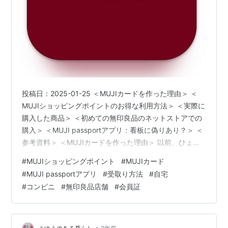
投稿日：2025-01-25 ＜MUJIカードを作った理由＞ ＜
MUJIショッピングポイントのお得な利用方法＞ ＜実際に
購入した商品＞ ＜初めての無印良品のネットストアでの
購入＞ ＜MUJI passportアプリ：看板に偽りあり？＞ ＜
参考資料＞ ＜MUJIカードを作った理由＞ 以前、ひょん
な理由でMUJIカードを作った。どれくらいひょんな理由
#
MUJIショッピングポイント
#
MUJIカード
かは、以下を参照のこと。 一部セゾンカード利用者から
#
MUJI passportアプリ
#
受取り方法
#
自宅
手数料徴収
#
コンビニ
#
無印良品店舗
#
会員証
https://slowjogger.hatenablog.jp/entry/2024/09/02/07
2031 作った理由はいくら「ひょん」でも、このクレカに
は美味しい特典がある。新規入…
•