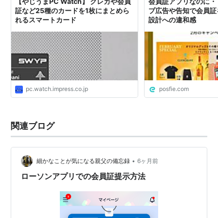
【やじうまPC Watch】 クレカや会員
会員証アプリなのに・
証など25種のカードを1枚にまとめら
プ広告や告知で会員証
れるスマートカード
設計への違和感
pc.watch.impress.co.jp
posfie.com
関連ブログ
•
細かなことが気になる親父の備忘録
6ヶ月前
ローソンアプリでの会員証提示方法