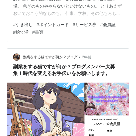
場。 急ぎのものややらないといけないもの。 とりあえず
おいておこう的なものも。 仕事、学校、その他もろもろ
置いています。 ただ、サイズの小さいものだったり、絶
#
引き出し
#
ポイントカード
#
サービス券
#
会員証
対なくしたらあかんものは、引き出しに入れています。
#
捨て活
#
書類
無印のものです。 レシートもここに入れています。 棚の
上は、急ぎのものもあるし、見栄えが悪くなると片づけ
ないといけません。 が、問題は引き出しの中。 散らかっ
ていても、見た目にはそこまで害しないし、後回しにな
•
副業をする猫ですが何か？ブログ
2年前
りがち。 そこをようやく今…
副業をする猫ですが何か？ブログメンバー大募
集！時代を変えるお手伝いをお願いします。