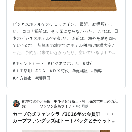
ビジネスホテルでのチェックイン。 最近、結構煩わし
い。 コロナ禍前は、そう気にならなかった。 これは、日
本のビシネスホテルでの話だ。 以前は、海外を動き回っ
ていたので、新興国の地方でのホテル利用は結構大変だ
った。予約が出来ていなかったり、空いているはずの部
屋が埋まっていたり。まあ、日本で言えば、数十年前の
#
ポイントカード
#
ビジネスホテル
#
財布
感覚だから、仕方がない。ある意味馴染んでいた。 とこ
#
ＩＴ活用
#
ＤＸ
#
ＤＸ時代
#
会員証
#
顧客
ろが、最近、便利過ぎる日本で、ビジネスホテルを利用
#
地方都市
#
新興国
するのが、結構面倒くさいことに改めて気づいた。 先
日、地方都市の行きつけのホテルに泊まった。 私が悪い
のだが、ホテルの会員カードを持っていない。たまたま
能率技師のメモ帳 中小企業診断士・社会保険労務士の備忘
忘れたのではなく、何種類かのカードを持っ…
•
録 ワクワク広島ライフ
6ヶ月前
カープ公式ファンクラブ2026年の会員証・・・
カープファングッズはトートバックとチケットホ
ルダです