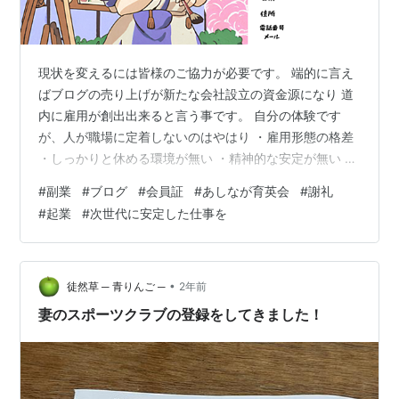
現状を変えるには皆様のご協力が必要です。 端的に言え
ばブログの売り上げが新たな会社設立の資金源になり 道
内に雇用が創出出来ると言う事です。 自分の体験です
が、人が職場に定着しないのはやはり ・雇用形態の格差
・しっかりと休める環境が無い ・精神的な安定が無い ・
クレーム処理や無能上司の恫喝や暴力やセクハラなどの
#
副業
#
ブログ
#
会員証
#
あしなが育英会
#
謝礼
パワハラ ・新人の研修の雑さ ・上下の意見が通らない
#
起業
#
次世代に安定した仕事を
・マウント取りたがりで場を乱す人 ・性別による差別 ・
生まれに対する差別 私の目指す会社はこれらの事を無く
しクリーンな会社を作ります！ お願いします。ご協力く
ださい。あなたの力が必要です！ 募集内容 内容は簡単で
•
徒然草 ─ 青りんご ─
2年前
す「副業をする猫ですが…
妻のスポーツクラブの登録をしてきました！