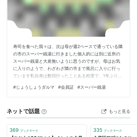
寿司を食べた我々は、次は母が週2ペースで通っている隣
の市のスーパー銭湯に行きました個人的には別に近所の
スーパー銭湯と大差無いように思うのですが、母はお気
に入りのようで、わざわざ隣の市まで風呂に入りに行っ
ています私自身は数回行ったことある程度で、1年ぶりく
らいでした。玄関から入ると券売機があるのですが、今
#
じょうしょうダルマ
#
会員証
#
スーパー銭湯
風の大きなディスプレイのタッチパネル式の券売機にな
っていましたそこは家族の誰かが会員であれば、皆会員
料金で少しお得に入れるシステム。というわけで、常連
ネットで話題
もっと見る
の母に買うのを任せたのですが、母はいきなりQRコード
の付いている会員証を券売機のどこにかざせば良いのか
わかりません「係の人に聞く」と、スタッフを捕…
369
335
ブックマーク
ブックマーク