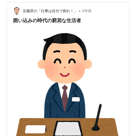
もて来てくれとのことだったのですが、妻はもらってい
•
ないということで、私が悪いのかもと、一応、今回は写
近藤昇の「仕事は自分で創れ！」
4年前
真に残しておこうかと…。 去年のは、写真に残っていな
囲い込みの時代の窮屈な生活者
かったものですから…。 今年は、しっかり…