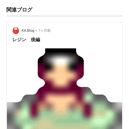
関連ブログ
•
KA.Blog
1ヶ月前
レジン 後編