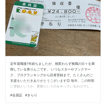
定年退職後1年経ちましたが、相変わらず無職の日々を満
喫している青りんごです。 いつもスターやブックマー
ク、ブログランキングから読者登録まで、たくさんのご
支援をいただきありがとうございます😊 毎年、この時期
に登録というか、更新というのをやっているわけでし
て、去年から、暇になった私がこの役目を果たしていま
#
会員証
#
きらり
す。 ちなみに、去年は3月18日にやっているようです。
写真は、会員証と領収書ですが、更新する人は会員証を