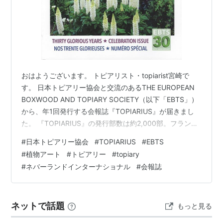
おはようございます。 トピアリスト・topiarist宮崎で
す。 日本トピアリー協会と交流のあるTHE EUROPEAN
BOXWOOD AND TOPIARY SOCIETY（以下「EBTS」）
から、年1回発行する会報誌『TOPIARIUS』が届きまし
た。 『TOPIARIUS』の発行部数は約2,000部。フラン
ス、イギリス、ドイツ、オランダ、ベルギー、そして日
#
日本トピアリー協会
#
TOPIARIUS
#
EBTS
本のEBTS会員全員および米国の姉妹団体に配布される会
#
植物アート
#
トピアリー
#
topiary
報誌で、一般販売は実施しておりません。 以前より日本
#
ネバーランドインターナショナル
#
会報誌
の大刈込（日本庭園に見られるサツキの刈込など）に興
味津々の編集者。 「日本の（トピアリー）庭園の特集を
くみたい」と依頼を受け寄稿…
ネットで話題
もっと見る