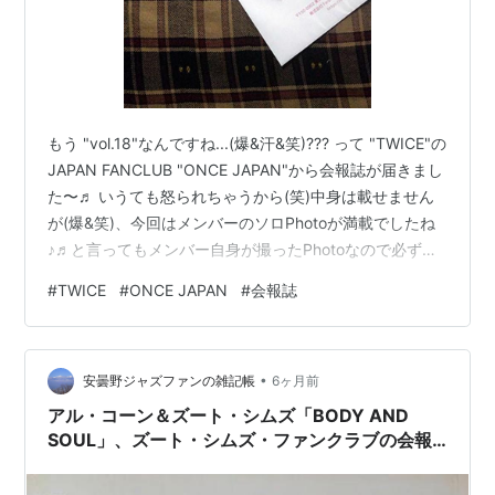
もう "vol.18"なんですね...(爆&汗&笑)??? って "TWICE"の
JAPAN FANCLUB "ONCE JAPAN"から会報誌が届きまし
た〜♬ いうても怒られちゃうから(笑)中身は載せません
が(爆&笑)、今回はメンバーのソロPhotoが満載でしたね
♪♬と言ってもメンバー自身が撮ったPhotoなので必ずし
も本人が写ってる訳じゃないんですが...(爆&汗&笑)。 な
#
TWICE
#
ONCE JAPAN
#
会報誌
中、ふと探索してみたら、"vol.1"からの昔の会報誌が ご
そっと見当たらないんですが、何処に行った(汗&笑)???
•
安曇野ジャズファンの雑記帳
6ヶ月前
アル・コーン＆ズート・シムズ「BODY AND
SOUL」、ズート・シムズ・ファンクラブの会報
「ZOOT CASE VOL.6」。