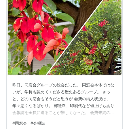
昨日、同窓会グループの総会だった。 同窓会本体ではな
いが、学長も認めてくださる歴史あるグループ。 きっ
と、どの同窓会もそうだと思うが 会費の納入状況は、
年々悪くなるばかり。 郵送料、印刷代など値上げもあり
会報誌を全員に送ることが難しくなった。 会費未納の方
には、送付しないことを決定。 今回の議案で承認を受け
#
同窓会
#
会報誌
なくてはならない。 質問、意見を想定し、回答をいろい