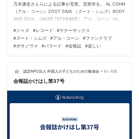
万木康史さんらによる記事が充実。充実作を。 AL COHN
（アル・コーン）ZOOT SIMS （ズート・シムズ）BODY
AND SOUL （MUSE 1973年録音） アル・コーン（ts）
とズート・シムズ（ts）の双頭コンボによるアルバム
#
ジャズ
#
レコード
#
テナーサックス
は、「Al＆Zoot」（Coral、1957年録音）や「A Night at
#
ズート・シムズ
#
アル・コーン
#
ファンクラブ
The Half Note」（United Artists、1959年録音）と1950
#
ボサノヴァ
#
バラード
#
会報誌
#
楽しい
年代のものが有名ですが、この1973年のMuse盤も忘れ
られません。 メンバーは、ア…
•
認定NPO法人 外国人の子どものための勉強会
8ヶ月前
会報誌かけはし第37号