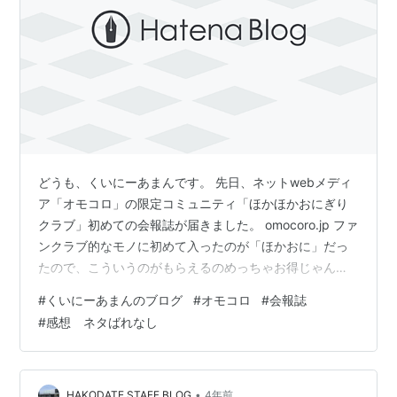
どうも、くいにーあまんです。 先日、ネットwebメディ
ア「オモコロ」の限定コミュニティ「ほかほかおにぎり
クラブ」初めての会報誌が届きました。 omocoro.jp ファ
ンクラブ的なモノに初めて入ったのが「ほかおに」だっ
たので、こういうのがもらえるのめっちゃお得じゃん！
とか思い、ウキウキしながら読みました。 感想は全ペー
#
くいにーあまんのブログ
#
オモコロ
#
会報誌
ジフルカラーという豪華仕様であり、読み応えは抜群で
#
感想 ネタばれなし
した！普段からライターのお仕事をされているので、文
章も読みやすく流石だ・・・と思いました。ヤスミノさ
んの豚キムチがただただ美味しそう・・・また、ついに
ウエットシート問題に終止符が打たれる！初出し情報と
•
HAKODATE STAFF BLOG
4年前