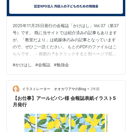
2025年11月25日発行の会報誌「かけはし」Vol.37（第37
号）です。 既に当サイトでは紹介済みの記事もあります
が、「教室だより」は紙媒体のみの記事となっています
ので、ぜひご一読ください。 もとのPDFのファイルはこ
ちらです。 ・画面の↗をクリックすると別ページで拡大
して見られます。 ・フレーム画面の下部の虫眼鏡マーク
#
かけはし
#
会報誌
#
勉強会
をクリックしても拡大して見られます。
•
イラストレーター オオカワアヤのBlog
2年前
【お仕事】アールビバン様 会報誌表紙イラスト5
月発行