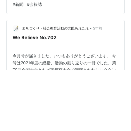
トアウトしただけですが… これを作るのが案外楽しく
#
新聞
#
会報誌
て。 デジタルデータで作成したので、そのままラインで
共有してもよかったのですが、 最近きれいな切手を買う
のが楽しくて、つい色々買っているので、それを使いた
•
いなと思いまして。 また、こうやって気軽にネットでや
まちづくり・社会教育活動の実践あれこれ
5年前
り取りできる時代に、ポストに届くアナログな「新聞」
We Believe No.702
って、なんかいいなって。 また切手を買っ…