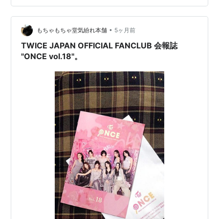
ろ準備。 承認を受け、終了。 火曜日のピアノレッスンま
でに、どうしても弾けるようになりたい箇所があり、 毎
•
日練習していたピアノも、昨日は疲れてパス。 ホッとし
もちゃもちゃ堂気紛れ本舗
5ヶ月前
て、今日はのんびりするはずが 書記から議事録の確認メ
TWICE JAPAN OFFICIAL FANCLUB 会報誌
ール、新役員の住所録の送付等…
"ONCE vol.18"。