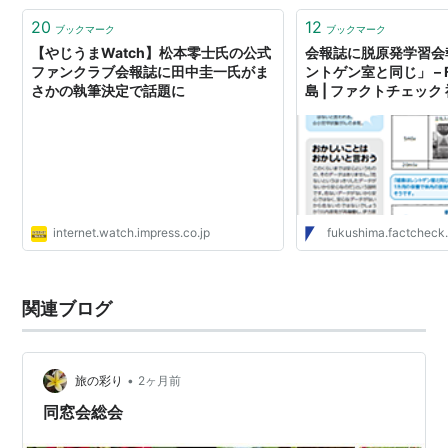
20
12
ブックマーク
ブックマーク
【やじうまWatch】松本零士氏の公式
会報誌に脱原発学習会
ファンクラブ会報誌に田中圭一氏がま
ントゲン室と同じ」 – Fa
さかの執筆決定で話題に
島 | ファクトチェック
internet.watch.impress.co.jp
fukushima.factcheck.
関連ブログ
•
旅の彩り
2ヶ月前
同窓会総会