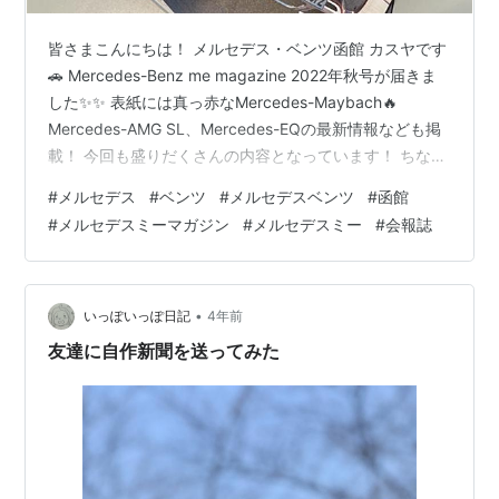
皆さまこんにちは！ メルセデス・ベンツ函館 カスヤです
🚗 Mercedes-Benz me magazine 2022年秋号が届きま
した✨✨ 表紙には真っ赤なMercedes-Maybach🔥
Mercedes-AMG SL、Mercedes-EQの最新情報なども掲
載！ 今回も盛りだくさんの内容となっています！ ちなみ
に・・・ Mercedes-Benz me magazine とは何かご存知
#
メルセデス
#
ベンツ
#
メルセデスベンツ
#
函館
ですか？👀 Mercedes-Benz me magazine とは・・・
#
メルセデスミーマガジン
#
メルセデスミー
#
会報誌
メルセデスオーナーのための会報誌📚 メルセデス・ベン
ツブランドをより身近に感じていただくために、 メルセ
デスの最新情報をはじめと…
•
いっぽいっぽ日記
4年前
友達に自作新聞を送ってみた