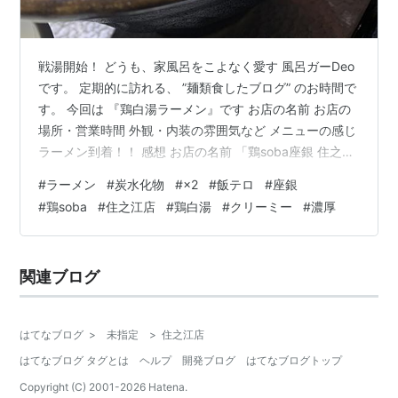
戦湯開始！ どうも、家風呂をこよなく愛す 風呂ガーDeo
です。 定期的に訪れる、 ”麺類食したブログ” のお時間で
す。 今回は 『鶏白湯ラーメン』です お店の名前 お店の
場所・営業時間 外観・内装の雰囲気など メニューの感じ
ラーメン到着！！ 感想 お店の名前 「鶏soba座銀 住之江
店」 ・・・クリーミーアワアワ鶏白湯を味わえるお店。
#
ラーメン
#
炭水化物
#
×2
#
飯テロ
#
座銀
お店の場所・営業時間 いくつか店舗がありますが、 今回
#
鶏soba
#
住之江店
#
鶏白湯
#
クリーミー
#
濃厚
は大阪の住之江店に訪問しました。 住所：大阪府大阪市
住之江区緑木1丁目1-12 営業時間は 月〜日 10:30〜22:00
特に定休日は無いそうです。 お昼時、晩御飯時はすごく
関連ブログ
混んでおります！ クリーミーな…
はてなブログ
>
未指定
>
住之江店
はてなブログ タグとは
ヘルプ
開発ブログ
はてなブログトップ
Copyright (C) 2001-
2026
Hatena.