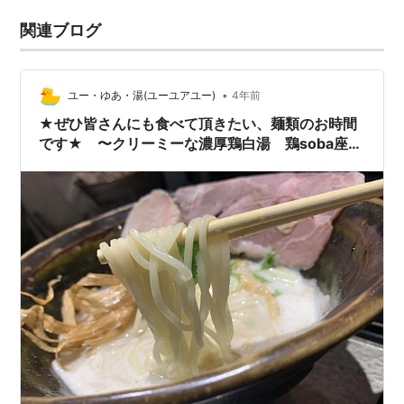
関連ブログ
•
ユー・ゆあ・湯(ユーユアユー)
4年前
★ぜひ皆さんにも食べて頂きたい、麺類のお時間
です★ 〜クリーミーな濃厚鶏白湯 鶏soba座
銀 住之江店〜