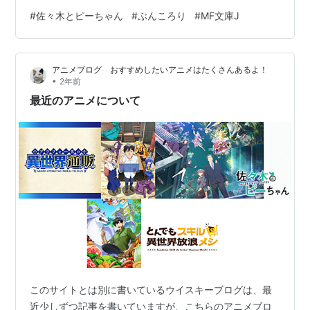
悠々自適なスローライフを夢見るが、現代では異能力
#
佐々木とピーちゃん
#
ぶんころり
#
MF文庫J
者、異世界では国家間の争いに巻き込まれていく。
アニメブログ おすすめしたいアニメはたくさんあるよ！
•
2年前
最近のアニメについて
このサイトとは別に書いているウイスキーブログは、最
近少しずつ記事を書いていますが、こちらのアニメブロ