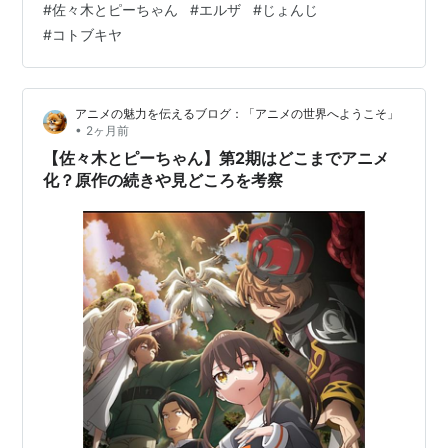
#
佐々木とピーちゃん
#
エルザ
#
じょんじ
よって緻密に立体化された至高の一品を、あますところ
#
コトブキヤ
なく紐解いていきましょう。 【DMM通販】エルザの予
約・詳細はこちら ※人気商品の予約受付状況は上記リン
クよりご確認いただけます 原作第2巻の表紙を完全再
アニメの魅力を伝えるブログ：「アニメの世界へようこそ」
現！優美さと可憐さが交錯する造形 本作品は、ファンか
•
2ヶ月前
ら絶大な支持を集める原作書籍第2巻の…
【佐々木とピーちゃん】第2期はどこまでアニメ
化？原作の続きや見どころを考察