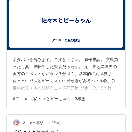
ネタバレを含みます。ご注意下さい。 原作未読。 文鳥買
ったら異世界転生した賢者だった話。 元世界と異世界の
両方のイベントがバランスが良く、基本的に元世界は
佐々木の成長とピーちゃんの見せ場があるバトル物、異
世界は佐々木の経験が生きる商売物と別れていてそれぞ
れに見所があった。佐々木とピーちゃんの関係性も、お
#
アニメ
#
佐々木とピーちゃん
#
感想
互いの信頼感やピーちゃんに対する相棒でありながらペ
ットに対する接し方をしたりするところも良かった。 ヒ
ロインはみんなカワイイけどカントクデザインだと知っ
•
て納得。途中から星崎さんの影が薄いのがちょっとかわ
アニメの感想。
2年前
いそうｗ。お隣さんは次への繋がりが最後に出ていたけ
『佐々木とピーちゃん』