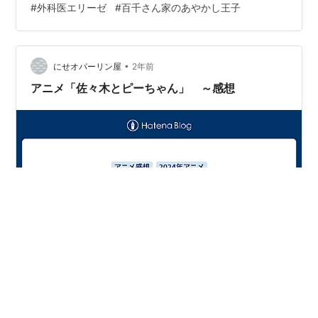
#
外科医エリーゼ
#
百千さん家のあやかし王子
•
にせオパーリン屋
2年前
アニメ「佐々木とピーちゃん」 ～感想
録り貯めしていたアニメ「佐々木とピーちゃん」を一気
観しました。以下、多少のネタバレを含む感想となりま
す。 現代で仕入れた物品を異世界で売る商売を始めた時