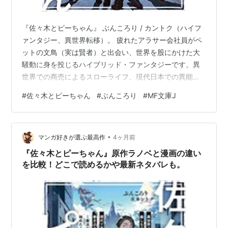
『佐々木とピーちゃん』 ぶんころり / カントク（ハイフ
ァンタジー、異世界転移）。 疲れたアラサー会社員がペ
ットの文鳥（実は賢者）と出会い、世界を股にかけた大
騒動に身を投じるハイブリッド・ファンタジーです。異
世界での商売によるスローライフ、現代日本での異能バ
トル、そして国家間の政治劇が絶妙なバランスで混ざり
#
佐々木とピーちゃん
#
ぶんころり
#
MF文庫J
合い、読者を飽きさせない予測不能な展開が魅力の作品
です。
•
マンガ好きが選ぶ最高作
4ヶ月前
『佐々木とピーちゃん』原作ラノベと漫画の違い
を比較！どこで読めるかや最新ネタバレも。