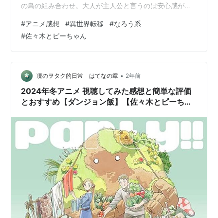
の鳥の組み合わせ。大人が主人公と言うのは安心感があ
るね。そしてちょっとやそっとでは動じず、でも決して
#
アニメ感想
#
異世界転移
#
なろう系
慣れてはいない。変な順応力の高さ。自分の経験からで
#
佐々木とピーちゃん
きることを最大限やろうとする真面目な姿勢。でもって
決して貧乏くじを引くと言うか、自己犠牲の精神はな
い。あくまで自分の平穏な生活が第一。そういう姿勢の
主人公が好き過ぎて、好感しかない。もう、コミカライ
•
凜のヲタク的日常 はてなの章
2年前
ズが好き過ぎて何回読み返したことか。ストーリーは、
2024年冬アニメ 視聴してみた感想と簡単な評価
…
とおすすめ【ダンジョン飯】【佐々木とピーちゃ
ん】【30歳まで童貞だと魔法使いになれるらし
い】【治癒魔法の間違った使い方】