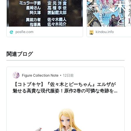
ないでしょう！ 31」
posfie.com
kindou.info
関連ブログ
•
Figure Collection Note
12日前
【コトブキヤ】『佐々木とピーちゃん』エルザが
魅せる高貴な現代服姿！原作2巻の可憐な奇跡を
その手の中に