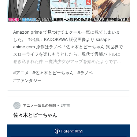
Amazon prime で見つけて１クール一気に観てしまいま
した。 ↑出典：KADOKAWA 販促画像より sasapi-
anime.com 原作はラノベ「佐々木とピーちゃん 異世界で
スローライフを楽しもうとしたら、現代で異能バトルに
巻き込まれた件 ～魔法少女がアップを始めたようです
～」。 呆れるくらい長いタイトルなのに、物語内容がさ
#
アニメ
#
佐々木とピーちゃん
#
ラノベ
っぱりわからないという珍しい？例かも ひさしぶりに心
#
ファンタジー
から？楽しめるアニメでした。（個人的好み、感想で
す）。 その理由を整理してみました。 主人公が美男美女
では無い中年（元）社畜会社員（これ重要。さすがにラ
ノベ&アニメなので登場人物はそれなりに美男美女多数）
•
アニメ一気見の感想
2年前
愛と…
佐々木とピーちゃん