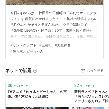
今日のお休みは、 秋田県の三種町の「みたねサンドクラ
フト」を 鑑賞に出かけました・・・ 地域の砂浜をまちの
活性化に生かそうと発案された。 今年で30回目で、
「SAND LEGACY～砂で紡ぐ30年、未来へ続く物語～」
をテーマに開かれた。 節目の回を記念し、母親が同町出
身の保坂俊彦さん（52）ら 砂像彫刻家5人と町民が協力
#
サンドクラフト
#
三種町
#
大龍神像
して、過去最大となる「大龍神像」 （高さ約5メート
#
佐々木とピーちゃん
ル、横幅約30メートル）を制作した。 砂像展示は8月31
日まで。夜間は午後9時までライトアップされる。 30回
目ということで、 過去最大の砂像ということで・・・ 期
ネットで話題
もっと見る
待して出かけたのですが・・・・ 確かにデカい砂像
が・・・・ …
36
22
ブックマーク
ブックマーク
TVアニメ「佐々木とピーちゃん」の声
新刊ラノベ「佐々木とピ
優が佐々木だらけと話題に
「時々ボソッとロシア
アーリャさん11」「
ムだった件 23」「八