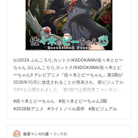
(c)2024 ぶんころり,カントク/KADOKAWA/佐々木とピー
ちゃん (c)ぶんころり,カントク/KADOKAWA/佐々木とピ
ーちゃんⅡ テレビアニメ『佐々木とピーちゃん』第2期が
2026年10月に放送されることが発表され、新ビジュアル
やPVも公開されました。 第1期では異世界ファンタジー
と現代日本の超常現象を融合させた独特の世界観が話題
#
佐々木とピーちゃん
#
佐々木とピーちゃん2期
となりましたが、第2期ではさらにスケールアップした展
#
2026秋アニメ
#
ライトノベル原作
#
新ビジュアル
開が期待されています。 そこで今回は放送決定のニュー
スを振り返りながら、第2期が原作のどこまで描かれるの
か、今後の見どころは何なのかをファン目線で考察して
いきます。 『佐々木とピーちゃん』第2期が202…
•
厳選マンガの森
3ヶ月前