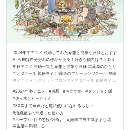
2024年冬アニメ 視聴してみた感想と簡単な評価とおすす
め 今期は自分好みの作品がある！好きな傾向は？ 2023
年秋アニメ 視聴一覧と感想と簡単な評価 ◎薬屋のひとり
ごと 2クール 視聴終了 〇葬送のフリーレン 2クール 視聴
終了 〇シャングリラ・フロンティア 2クール 視聴終了 〇
アンデッドアンラック 2クール 視聴終了 〇ダンジョン飯
#
2024年冬アニメ
#
感想
#
おすすめ
#
ダンジョン飯
2クールへ 〇佐々木とピーちゃん 視聴終了 〇30歳まで童
#
佐々木とピーちゃん
貞だと魔法使いになれるらしい 視聴終了 〇治癒魔法の間
#
30歳まで童貞だと魔法使いになれるらしい
違った使い方 視聴終了 〇ループ7回目の悪役令嬢は、元
#
治癒魔法の間違った使い方
敵国で自由気ままな花嫁生活を満喫する 視聴終了 〇外科
#
ループ7回目の悪役令嬢は、元敵国で自由気ままな花
医エリーゼ 視聴終了 〇百千さん家のあ…
嫁生活を満喫する