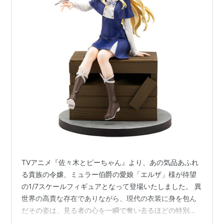
TVアニメ『佐々木とピーちゃん』より、あの気品あふれ
る貴族の令嬢、ミュラー伯爵の愛娘「エルザ」様が待望
の1/7スケールフィギュアとなって登場いたしました。 異
世界の高貴な存在でありながら、現代の衣装に身を包ん
だその姿は、見る者の心を一瞬で奪い去るほどの特別な
魅力を放っています。老舗メーカー・コトブキヤの手に