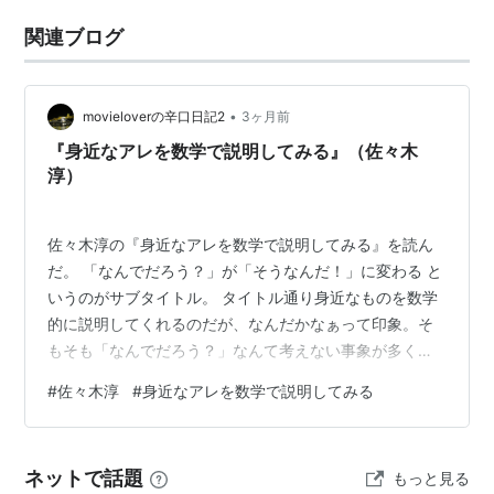
関連ブログ
•
movieloverの辛口日記2
3ヶ月前
『身近なアレを数学で説明してみる』（佐々木
淳）
佐々木淳の『身近なアレを数学で説明してみる』を読ん
だ。 「なんでだろう？」が「そうなんだ！」に変わる と
いうのがサブタイトル。 タイトル通り身近なものを数学
的に説明してくれるのだが、なんだかなぁって印象。そ
もそも「なんでだろう？」なんて考えない事象が多く、
また、微分積分や標準偏差などわたしにはついていけな
#
佐々木淳
#
身近なアレを数学で説明してみる
い計算式で表されても・・・。 割引とポイント還元の違
いとか、宝くじを１億円分購入する趣味レーションと
か、面白く読めるトピックもあるにはあるのだが、わた
ネットで話題
もっと見る
しには全体的にちと喰い足りない気分で残念だ。 身近な