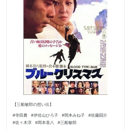
【三船敏郎の想い出】
#
寺田農
#
伊佐山ひろ子
#
岡本みね子
#
佐藤闘介
#
佐々木淳
#
岡本喜八
#
三船敏郎