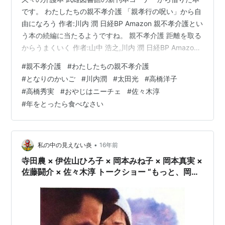
です。 わたしたちの親不孝介護 「親孝行の呪い」から自
由になろう 作者:川内 潤 日経BP Amazon 親不孝介護とい
う本の続編に当たるようですね。 親不孝介護 距離を取る
からうまくいく 作者:山中 浩之,川内 潤 日経BP Amazon
先にこちらから読むべきでしたが、おそらく「わたした
#
親不孝介護
#
わたしたちの親不孝介護
ちの親不幸介護」の方が対談形式になっている分、より
#
となりのかいご
#
川内潤
#
太田光
#
高橋洋子
読みやすいと思います。 著者の川内潤氏はNPO法人「と
#
高橋秀実
#
おやじはニーチェ
#
佐々木淳
なりのかいご」代表で、1980年のお生まれだそう。 介護
#
年をとったら食べなさい
本が日経ビジネスから出ているのも興味深いところ。 カ
バーの裏に 親とは距離を取るほうが 親も自分…
•
私の中の見えない炎
16年前
寺田農 × 伊佐山ひろ子 × 岡本みね子 × 岡本真実 ×
佐藤闘介 × 佐々木淳 トークショー “もっと、岡本
喜八を！” レポート・『肉弾』『ブルークリスマ
ス』（3）