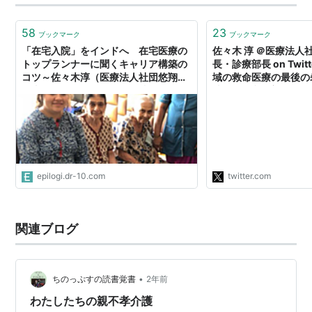
アレを数学で説明してみる 「なんでだろう？」が「そう
なんだ！」に変わる【電子書籍】[ 佐々木…
58
23
ブックマーク
ブックマーク
「在宅入院」をインドへ 在宅医療の
佐々木 淳 ＠医療法人
トップランナーに聞くキャリア構築の
長・診療部長 on Twit
コツ～佐々木淳（医療法人社団悠翔会
域の救命医療の最後の
理事長）｜医師のキャリア情報サイト
院はICU稼働率100%
【エピロギ】
保した在宅コロナ患者
縮器500台も早くも枯
の500人に一人がコロ
は他県ナンバーの車が
… https://t.co/G3fW
epilogi.dr-10.com
twitter.com
関連ブログ
•
ちのっぷすの読書覚書
2年前
わたしたちの親不孝介護