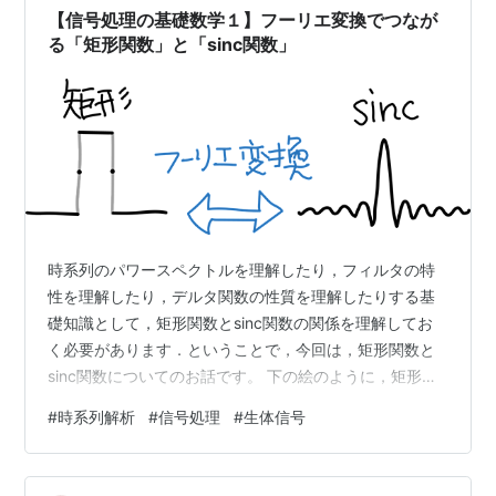
リエ変換の教科書を読んだり，講義を受けたりして， の
【信号処理の基礎数学１】フーリエ変換でつなが
連続フ…
る「矩形関数」と「sinc関数」
時系列のパワースペクトルを理解したり，フィルタの特
性を理解したり，デルタ関数の性質を理解したりする基
礎知識として，矩形関数とsinc関数の関係を理解してお
く必要があります．ということで，今回は，矩形関数と
sinc関数についてのお話です。 下の絵のように，矩形関
数は，時系列の切り出し (信号と矩形関数の積)や，移動
#
時系列解析
#
信号処理
#
生体信号
平均フィルタ (矩形関数との畳み込み)などに応用されて
います．そのような信号処理の理解には，sinc関数 (しん
くかんすう)の知識が不可欠です．加えて，「掛け算」と