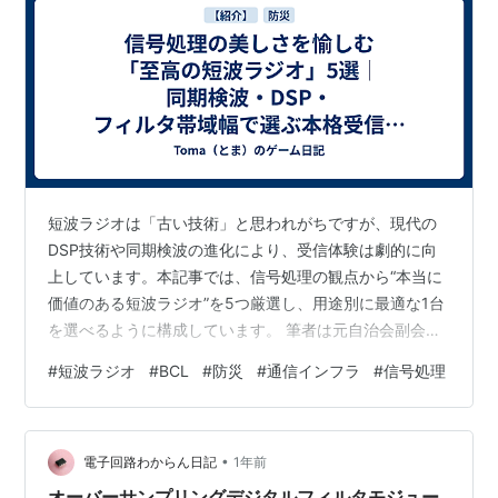
短波ラジオは「古い技術」と思われがちですが、現代の
DSP技術や同期検波の進化により、受信体験は劇的に向
上しています。本記事では、信号処理の観点から“本当に
価値のある短波ラジオ”を5つ厳選し、用途別に最適な1台
を選べるように構成しています。 筆者は元自治会副会長
として地域防災に携わり、また技術者として通信インフ
#
短波ラジオ
#
BCL
#
防災
#
通信インフラ
#
信号処理
ラの冗長性を重視してきました。その視点から、短波ラ
ジオの「技術的な美しさ」をわかりやすく整理していま
す。 ▶ Amazonストアフロント：信号処理の美しさを愉
•
しむ「至高の短波ラジオ」5選 この記事でわかること 短
電子回路わからん日記
1年前
波ラジオを「技術」で選ぶ基準（同期検波・DSP・フィ
オーバーサンプリングデジタルフィルタモジュー