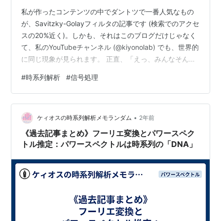
私が作ったコンテンツの中でダントツで一番人気なもの
が、Savitzky-Golayフィルタの記事です (検索でのアクセ
スの20%近く)。しかも、それはこのブログだけじゃなく
て、私のYouTubeチャンネル (@kiyonolab) でも、世界的
に同じ現象が見られます。 正直、「えっ、みんなそんな
にSavitzky-Golayフィルタに興味があるの⁉」とびっく
#
時系列解析
#
信号処理
りしています (Savitzky-Golayフィルタ以外では、興味を
持たれない私のコンテンツもどうかと思いますが...)。そ
れだけ興味を持ってくれる人が多いのであれば、みなさ
•
んの理解の手助けになるコンテンツを作る必要があると
ケィオスの時系列解析メモランダム
2年前
感じました。とい…
《過去記事まとめ》フーリエ変換とパワースペク
トル推定：パワースペクトルは時系列の「DNA」