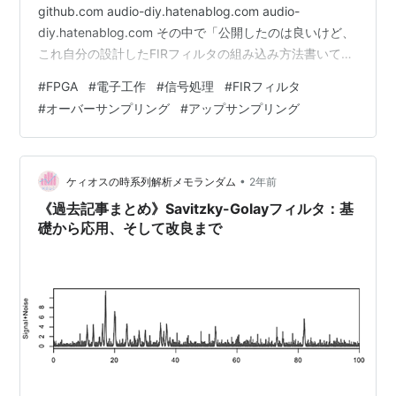
github.com audio-diy.hatenablog.com audio-
diy.hatenablog.com その中で「公開したのは良いけど、
これ自分の設計したFIRフィルタの組み込み方法書いてな
いな」ということに気づいたので、FIR_x2に組み込む形
#
FPGA
#
電子工作
#
信号処理
#
FIRフィルタ
式のFIRフィルタ係数データを生成するサンプルプログラ
#
オーバーサンプリング
#
アップサンプリング
ムを追加しました。 このブログではその使用方法につい
て簡単に記したいと思います。 生成AIすげぇな ここに書
く内容の英語版は、GitHub上にまとめてあります。
github.c…
•
ケィオスの時系列解析メモランダム
2年前
《過去記事まとめ》Savitzky-Golayフィルタ：基
礎から応用、そして改良まで