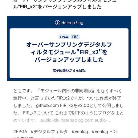
ルタ帯域幅） 用途別に最適…
ル"FIR_x2"をバージョンアップしました
どもです。 「モジュール内部の非同期設計をなくすべく
進行中」と言っていたFIR_x2ですが、ついに作業が終了
しました。 github.com FIR_x2をv2.00として公開しまし
た。 FIR_x2について これまで以下のようにブログをまと
めています。 audio-diy.hatenablog.com audio-
diy.hatenablog.com audio-diy.hatenablog.com PCM信
#
FPGA
#
デジタルフィルタ
#
Verilog
#
Verilog HDL
号を2倍にオーバーサンプリングするFIRデジタルフィル