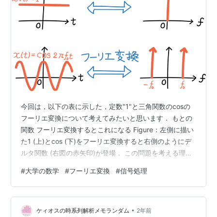
今回は，以下の表に示した，定数"1"と三角関数のcosの
フーリエ変換について考えてみたいと思います． もとの
関数 フーリエ変換するとこれになる Figure：左側に描い
た1 (上)とcos (下)をフーリエ変換すると右側のようにデ
ルタ関数 (右図の赤矢印)が登場． この問題を考える理由
は，フーリエ変換の結果がデルタ関数になるなんて，何
#
大学の数学
#
フーリエ変換
#
信号処理
か不思議な感じがしたからです．もちろん，実用上の理
由もあります．定数"1"のフーリエ変換がデルタ関数にな
ることを印象に残しておけば，理論的な計算や，大学院
•
入試で役に立つことがあります． 工学系の方々は，フー
ケィオスの時系列解析メモランダム
2年前