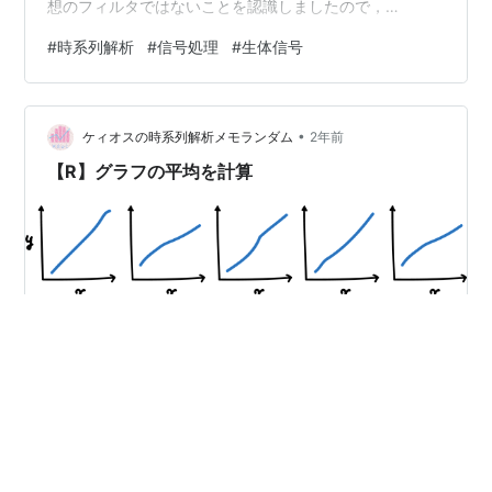
想のフィルタではないことを認識しましたので，
Savitzky-Golayフィルタに変わるFIRフィルタを探してい
#
時系列解析
#
信号処理
#
生体信号
きたいと思います． Savitzky-Golayフィルタの欠点につ
いては，前の記事 chaosmemo.com を参考にしてくださ
い． 今回は２次Savitzky-Golayフィルタの欠点を改善し
•
た，「お手上げポーズ」フィルタを紹介します．世界…
ケィオスの時系列解析メモランダム
2年前
【R】グラフの平均を計算