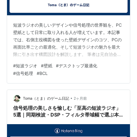
短波ラジオの美しいデザインや信号処理の世界観を、PC
壁紙として日常に取り入れる人が増えています。本記事
では、右側主役構図を使った壁紙デザインのコツ、PCの
画面比率ごとの最適化、そして短波ラジオの魅力を最大
限に引き出す構図設計を解説します。 筆者は元自治会副
会長として地域防災に携わり、また技術者として短波ラ
#
短波ラジオ
#
壁紙
#
デスクトップ最適化
ジオの信号処理に魅了されてきました。その視点から、
#
信号処理
#
BCL
壁紙デザインと短波ラジオの“技術美”を両立させる方法を
まとめています。 この記事でわかること 右側主役構図で
短波ラジオを美しく見せる方法 PC画面比率（16:9 /
16:10 / 21:9）ごとの最適化 壁紙に向く短波ラジオのデザ
•
Toma（とま）のゲーム日記
2ヶ月前
イン要素 壁…
信号処理の美しさを愉しむ「至高の短波ラジオ」
5選｜同期検波・DSP・フィルタ帯域幅で選ぶ本
格受信機｜Shortwave Radio Signal Processing
Guide 第3回