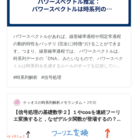
パワースペクトルがあれば、線形確率過程や弱定常過程
の動的特性をバッチリ (完全に)特徴づけることができま
す。つまり、線形確率過程では、 パワースペクトルは、
時系列データの「DNA」 みたいなもので、パワースペク
トルは時系列を生成するルールのすべてを記述していま
す (線形確率過程の場合だけですよ)。 とはいえ、現実世
#
時系列解析
#
信号処理
界の時系列データが、そんな理想的な線形確率過程のモ
デルにピタッと当てはまるかというと、そうでもありま
せん。現実は非線形です。でもまあ、最初の一歩として
•
パワースペクトルを推定してみるのは、悪くないアイデ
ケィオスの時系列解析メモランダム
2年前
アです。 ゆらぎの霧に包まれた真のパワースペクトル 現
【信号処理の基礎数学２】１やcosを連続フーリ
実のデータには限りがあります。…
エ変換すると，なぜデルタ関数が登場するの？：
矩形関数の使いこなし