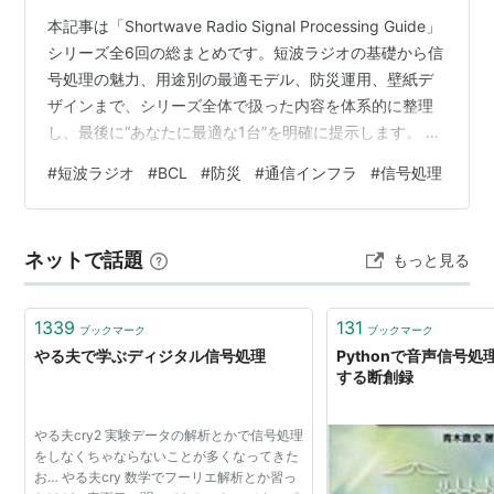
本記事は「Shortwave Radio Signal Processing Guide」
シリーズ全6回の総まとめです。短波ラジオの基礎から信
号処理の魅力、用途別の最適モデル、防災運用、壁紙デ
ザインまで、シリーズ全体で扱った内容を体系的に整理
し、最後に“あなたに最適な1台”を明確に提示します。 筆
者は元自治会副会長として地域防災に携わり、また技術
#
短波ラジオ
#
BCL
#
防災
#
通信インフラ
#
信号処理
者として通信インフラの冗長性と信号処理の美しさを研
究してきました。その視点から、短波ラジオを「趣味 ×
防災 × 技術美」の3軸で楽しむ方法をまとめています。
ネットで話題
もっと見る
この記事でわかること シリーズ全6回の要点まとめ 短波
ラジオを選ぶための3つの基準 用途別の…
1339
131
ブックマーク
ブックマーク
やる夫で学ぶディジタル信号処理
Pythonで音声信号処
する断創録
やる夫cry2 実験データの解析とかで信号処理
をしなくちゃならないことが多くなってきた
お… やる夫cry 数学でフーリエ解析とか習っ