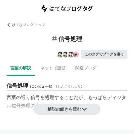
はてなブログ トップ
信号処理
このタグでブログを書く
言葉の解説
ネットで話題
関連ブログ
信号処理
(
コンピュータ
)
【
しんごうしょり
】
言葉の通り信号を処理することだが、もっぱらディジタ
ル信号処理の意味で使われる→DSP
解説の続きを読む