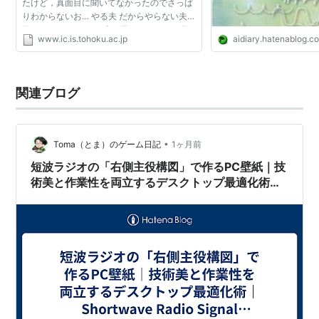
たけど，真面目に聞いてなかったのでさっぱ
りわからないお… やる夫 だからやらない夫に
教えてもらうお! やる夫で学ぶディジタル信
www.ic.is.tohoku.ac.jp
aidiary.hatenablog.c
号処理 東北大学 未踏スケールデータアナリ
ティクスセンタ...
関連ブログ
•
Toma（とま）のゲーム日記
1ヶ月前
短波ラジオの「右側主役構図」で作るPC壁紙｜技
術美と作業性を両立するデスクトップ最適化術｜
Shortwave Radio Signal Processing Guide 第4
回