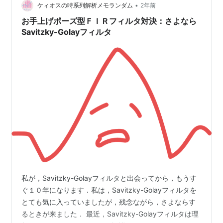
•
「畳み込み」の関係を理解する必要もあります．
ケィオスの時系列解析メモランダム
2年前
Figure：時系列の一部を切り出すことは矩形関数を掛け
お手上げポーズ型ＦＩＲフィルタ対決：さよなら
ることと同じ (左)…
Savitzky-Golayフィルタ
私が，Savitzky-Golayフィルタと出会ってから，もうす
ぐ１０年になります．私は，Savitzky-Golayフィルタを
とても気に入っていましたが，残念ながら，さよならす
るときが来ました． 最近，Savitzky-Golayフィルタは理