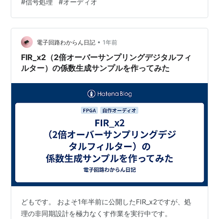
#
信号処理
#
オーディオ
タのVerilogモジュールです。 オーバーサンプリング比を
2倍に固定することで、生成したFIRフィルタの係数を並
び替えることなくオ…
•
電子回路わからん日記
1年前
FIR_x2（2倍オーバーサンプリングデジタルフィ
ルター）の係数生成サンプルを作ってみた
どもです。 およそ1年半前に公開したFIR_x2ですが、処
理の非同期設計を極力なくす作業を実行中です。