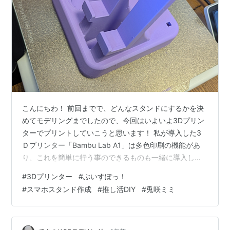
こんにちわ！ 前回までで、どんなスタンドにするかを決
めてモデリングまでしたので、今回はいよいよ3Dプリン
ターでプリントしていこうと思います！ 私が導入した3
Ｄプリンター「Bambu Lab A1」は多色印刷の機能があ
り、これを簡単に行う事のできるものも一緒に導入して
はいるのですが、これは色を変更するときに毎度フィラ
#
3Dプリンター
#
ぶいすぽっ！
メントを捨てる為、時間とフィラメントが多くかかって
#
スマホスタンド作成
#
推し活DIY
#
兎咲ミミ
しまいます。 なので、今回は色ごとに分けてプリントを
していきたいと思います。という事で、今回あることは
以下の様になります！がんばっていきます！ 【やるこ