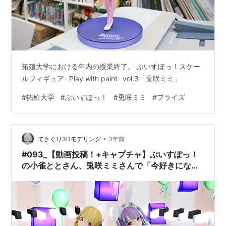
拓殖大学における年内の授業終了。 ぶいすぽっ！スケー
ルフィギュア- Play with paint- vol.3「兎咲ミミ」
#
拓殖大学
#
ぶいすぽっ！
#
兎咲ミミ
#
プライズ
•
てさぐり3Dモデリング
3年前
#093_【動画投稿！+キャプチャ】ぶいすぽっ！
の小雀ととさん、兎咲ミミさんで「今好きにな
る。」作成しました！【ファンモデル】