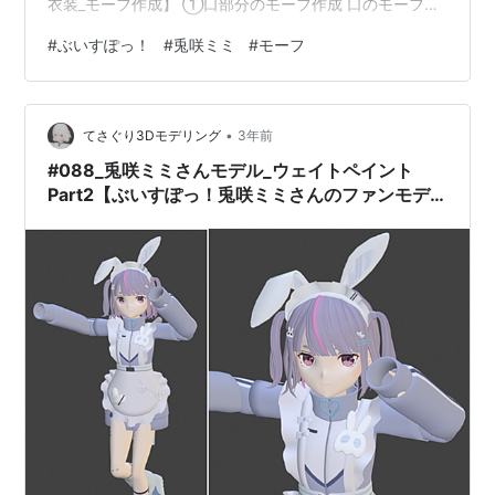
衣装_モーフ作成】 ➀口部分のモーフ作成 口のモーフ
は、「あ」～「う」と「お」を作成しています どうも
#
ぶいすぽっ！
#
兎咲ミミ
#
モーフ
「え」は表情のモーションに含まれていない事が多いの
で作成していません 小雀ととさんのモーフを作成した時
にも思ったのですが、今回のベースモデルは、 口の部分
•
に多く影ができてしまう様です どうにかしようといろい
てさぐり3Dモデリング
3年前
ろいじった結果、「う」等は上手く行かなかったので
#088_兎咲ミミさんモデル_ウェイトペイント
PMXエディターで面の法線方向修正とM…
Part2【ぶいすぽっ！兎咲ミミさんのファンモデ
ルVer.2】