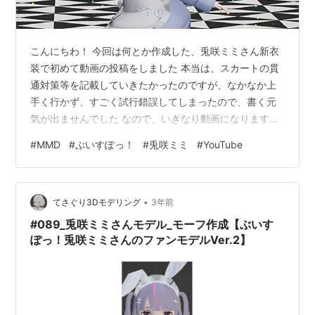
こんにちわ！ 今回は何とか作成した、兎咲ミミさん新衣
装で初めて動画の投稿をしました 本当は、スカートの貫
通対策等を記載していきたかったのですが、なかなか上
手く行かず、すごく試行錯誤してしまったので、書く元
気が出ませんでした なので、いきなり動画になります
が、ご容赦下さい（元気がでてきたら、作成途中も記載
#
MMD
#
ぶいすぽっ！
#
兎咲ミミ
#
YouTube
するかもです、、） という事で今回の投稿は、「ワール
ドイズマイン」になります以前、コメントでも書いて頂
いていたので、作成してみました！ 上手くできていたら
•
嬉しいです【YouTube】 youtu.be 【ニコニコ動画】
てさぐり3Dモデリング
3年前
【ぶいすぽっ！MMD】兎咲ミミさんVer.2_ワールドイズ
#089_兎咲ミミさんモデル_モーフ作成【ぶいす
マイン【自作3Dモ…
ぽっ！兎咲ミミさんのファンモデルVer.2】