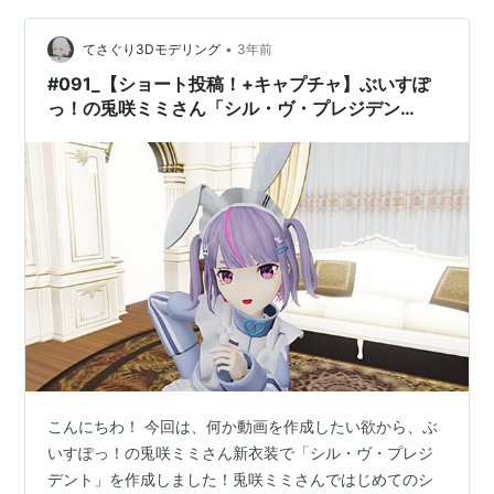
今回の動画です 【YouTube】 youtu.be 【ニコニコ動
•
画】 【ぶいすぽっ！MMD】兎咲ミミさん_JUMP UP【自
てさぐり3Dモデリング
3年前
作3Dモデル】 - ニコニコ動画 【お借りしたもの】 楽
#091_【ショート投稿！+キャプチャ】ぶいすぽ
曲…
っ！の兎咲ミミさん「シル・ヴ・プレジデン
ト」！【兎咲ミミさん_ファンモデル】
こんにちわ！ 今回は、何か動画を作成したい欲から、ぶ
いすぽっ！の兎咲ミミさん新衣装で「シル・ヴ・プレジ
デント」を作成しました！兎咲ミミさんではじめてのシ