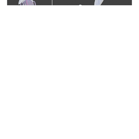
こんにちわ！ 前回で、ぶいすぽっ！兎咲ミミさん新衣装
モデルのテクスチャが完成になりましたので今回はウェ
イトペイントの設定を行いました 兎咲ミミさんのモデル
は小雀ととさんのモデルを調整して作成している事もあ
り、ボーンの配置は完了していますので、ウェイトペイ
ントから始めています とりあえず体のウェイトを入れ
#
ぶいすぽっ！
#
兎咲ミミ
て、ポーズがとれるところまでできました では、紹介し