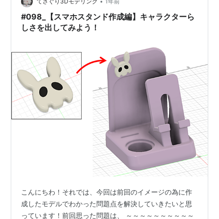
と！】～～～～～～～～～～～～～～～～～～～～ ①ス
•
てさぐり3Dモデリング
1年前
タンド部分のプリント ②背面パ…
#098_【スマホスタンド作成編】キャラクターら
しさを出してみよう！
こんにちわ！それでは、今回は前回のイメージの為に作
成したモデルでわかった問題点を解決していきたいと思
っています！前回思った問題は、 ～～～～～～～～～～