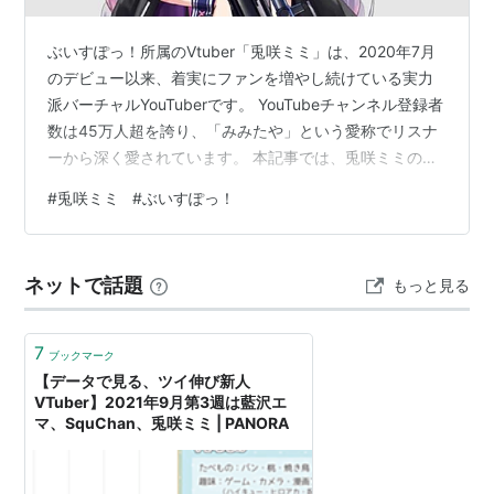
ぶいすぽっ！所属のVtuber「兎咲ミミ」は、2020年7月
のデビュー以来、着実にファンを増やし続けている実力
派バーチャルYouTuberです。 YouTubeチャンネル登録者
数は45万人超を誇り、「みみたや」という愛称でリスナ
ーから深く愛されています。 本記事では、兎咲ミミの魅
力・人気の理由・炎上エピソードの真相まで、多角的に
#
兎咲ミミ
#
ぶいすぽっ！
徹底分析します。 www.youtube.com 1. 兎咲ミミとは？
基本プロフィール 兎咲ミミ（とさきミミ）は、Virtual
eSports Project「ぶいすぽっ！」所属のバーチャル
ネットで話題
もっと見る
YouTuberです。 グループ内のユニット「Cattleya
Regina …
7
ブックマーク
【データで見る、ツイ伸び新人
VTuber】2021年9月第3週は藍沢エ
マ、SquChan、兎咲ミミ | PANORA