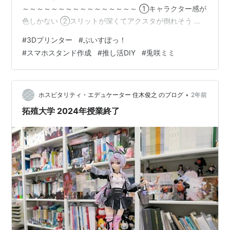
～～～～～～～～～～～～～～～～ ①キャラクター感が
色しかない ②スリットが深くてアクスタが倒れそう ③
缶バッチ置いたら取れない ～～～～～～～～～～～～～
#
3Dプリンター
#
ぶいすぽっ！
～～～～～～～～～～～～～という内容になりますの
#
スマホスタンド作成
#
推し活DIY
#
兎咲ミミ
で、改善していきたいと思います！【①キャラクター感
を出してみよう】 他の2つはそこまで大変ではなさそう
なので、まずはどうにかしてキャラクター感を出してい
きたいと思います！〈兎のバッチ〉とりあえず、そのキ
•
ホスピタリティ・エデュケーター 住木俊之 のブログ
2年前
ャラクターに沿ったというところで、まずは兎…
拓殖大学 2024年授業終了