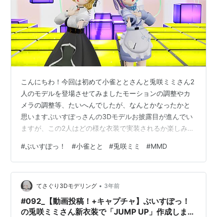
こんにちわ！今回は初めて小雀ととさんと兎咲ミミさん2
人のモデルを登場させてみましたモーションの調整やカ
メラの調整等、たいへんでしたが、なんとかなったかと
思いますぶいすぽっさんの3Dモデルお披露目が進んでい
ますが、この2人はどの様な衣装で実装されるか楽しみで
す！では、今回の動画です 【Youtube】 youtu.be 【ニ
#
ぶいすぽっ！
#
小雀とと
#
兎咲ミミ
#
MMD
コニコ動画】 【ぶいすぽっ！MMD】小雀ととさん＆兎咲
ミミさん_今好きになる。【自作3Dモデル】 - ニコニコ動
画 【キャプチャ】 【使用させて頂いたもの】 楽 曲 ：
•
shito 様、Gom 様 (HoneyWorks 様) 歌 ： 華火 様 ﾓｰｼｮ
てさぐり3Dモデリング
3年前
ﾝ： しろたび様（ﾄﾚ…
#092_【動画投稿！+キャプチャ】ぶいすぽっ！
の兎咲ミミさん新衣装で「JUMP UP」作成しまし