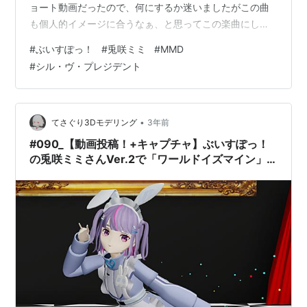
ョート動画だったので、何にするか迷いましたがこの曲
も個人的イメージに合うなぁ、と思ってこの楽曲にしま
したショートという事もあって全画面の映像が無いの
#
ぶいすぽっ！
#
兎咲ミミ
#
MMD
で、全画面にした時のキャプチャを貼っておきますで
#
シル・ヴ・プレジデント
は、動画です！ 【YouTube】 youtube.com 【キャプチ
ャ】 【お借りしたもの】 楽 曲 ：ナナホシ管弦楽団様、P
丸様（シル・ヴ・プレジデント） ﾓｰｼｮﾝ：ほしのちか様
（ﾄﾚｰｽ元：くるとん 様） ｽﾃｰｼﾞ： Ai 様（高級洋室ステ
•
てさぐり3Dモデリング
3年前
ー…
#090_【動画投稿！+キャプチャ】ぶいすぽっ！
の兎咲ミミさんVer.2で「ワールドイズマイン」
投稿しました！【兎咲ミミさん_ファンモデル】