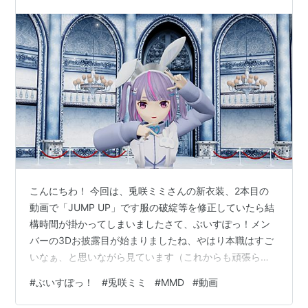
た！【兎咲ミミさん_ファンモデル】
こんにちわ！ 今回は、兎咲ミミさんの新衣装、2本目の
動画で「JUMP UP」です服の破綻等を修正していたら結
構時間が掛かってしまいましたさて、ぶいすぽっ！メン
バーの3Dお披露目が始まりましたね、やはり本職はすご
いなぁ、と思いながら見ています（これからも頑張らな
いと） これまで作成した、小雀ととさんや兎咲ミミさん
#
ぶいすぽっ！
#
兎咲ミミ
#
MMD
#
動画
はどの衣装で実装なのかな？これからの配信でライブと
かあるのかな？ 楽しみな事がたくさんありますねでは、