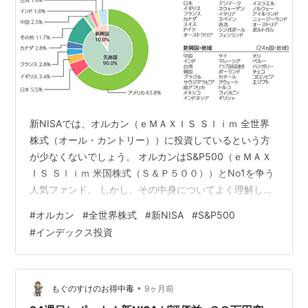
新NISAでは、オルカン（ｅＭＡＸＩＳ Ｓｌｉｍ 全世界
株式（オール・カントリー））に投資しているという方
が少なくないでしょう。 オルカンはS&P500（ｅＭＡＸ
ＩＳ Ｓｌｉｍ 米国株式（Ｓ＆Ｐ５００））とNo1を争う
人気ファンド。 しかし、その中身についてよく理解して
いると言えるでしょうか。 オルカンの中身を全く理解せ
#
オルカン
#
全世界株式
#
新NISA
#
S&P500
ず投資していると、今後の見通しを見誤る可能性があり
#
インデックス投資
ます。 そこで今回は、オルカンの月次レポート（2025年
10月31日時点）をもとに今後の見通しに影響する3つの
ポイントを解説します。 オルカンは人気ファンドだから
と中身を理解せずに投資している方は参考にしてくださ
•
もぐのすけのお得中毒
9ヶ月前
い。 オルカンと…