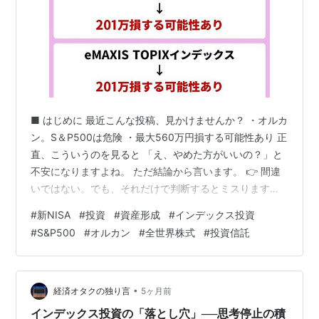
■ はじめに 最近こんな投稿、見かけませんか？ ・オルカ
ン。S＆P500は危険 ・最大560万円損する可能性あり 正
直、こういうのを見ると 「え、やめた方がいいの？」と
不安になりますよね。 ただ結論から言います。 👉 間違
いではない。でも、それだけで判断するとミスります。
■ なぜこんな話が出てくるのか？ めちゃくちゃシンプル
#
新NISA
#
投資
#
資産形成
#
インデックス投資
です👇 👉 株は下がることがあるから 例えば 景気が悪く
#
S&P500
#
オルカン
#
全世界株式
#
投資信託
なる 金利が上がる 不況やショック こういう時は 👉
20〜50％下がることも普通にあります ■ じゃあ危険な
のか？ ここが一番ズレてるポイントです👇 👉 「下がる
＝ダメ」ではない 例えば 一時的に−30％ でも10…
•
経済オタクの独り言
5ヶ月前
インデックス投資の「落とし穴」──思考停止の積