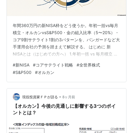
年間360万円の新NISA枠をどう使うか。年初一括vs毎月
積立・オルカンvsS&P500・金の組入比率（5〜20%）・
コア9割サテライト1割の3パターンを、バンガードなど大
手運用会社の予測を踏まえて解説する。 はじめに 新
NISAとは（はじめての方へ） 1.年初一括 vs 毎月積立 ど
ちらを選ぶべきか 理論上の答えは「一括投資」 しかし
#
新NISA
#
コアサテライト戦略
#
全世界株式
「高値づかみリスク」も現実 判断のポイントは「資金
#
S&P500
#
オルカン
源」と「性格」 折衷案という選択肢 2. 特定口座をNISA
に移さない合理性とは 複利効果の「再投資効率」を維持
したい 新たな投資資金が十分にある場合 「損益通算」を
活用したい 3. 全世界株式 vs S&P50…
•
現役投資家ＦＰが語る
8ヶ月前
【オルカン】今後の見通しに影響する3つのポイ
ントとは？