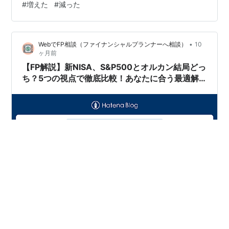
#
増えた
#
減った
融政策の決定」と、今後の資産運用で注意すべきポイン
トを初心者にも分かりやすく解説します！ 【今週のリア
ル実績】評価益が一気に+19万円台へ！ 私は2024年1月
•
WebでFP相談（ファイナンシャルプランナーへ相談）
10
の新NISAスタート以来、主に全世界の株式に分散投資す
ヶ月前
る投資信託に、毎月積立…
【FP解説】新NISA、S&P500とオルカン結局どっ
ち？5つの視点で徹底比較！あなたに合う最適解
がわかる
こんにちは！ファイナンシャルプランナーの仁志詩馬で