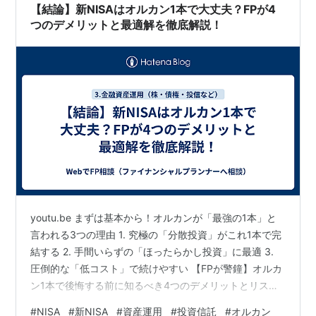
【結論】新NISAはオルカン1本で大丈夫？FPが4
ラ…
つのデメリットと最適解を徹底解説！
youtu.be まずは基本から！オルカンが「最強の1本」と
言われる3つの理由 1. 究極の「分散投資」がこれ1本で完
結する 2. 手間いらずの「ほったらかし投資」に最適 3.
圧倒的な「低コスト」で続けやすい 【FPが警鐘】オルカ
ン1本で後悔する前に知るべき4つのデメリットとリスク
1. 「全世界」と言いつつ、実態は「米国株ファンド」に
#
NISA
#
新NISA
#
資産運用
#
投資信託
#
オルカン