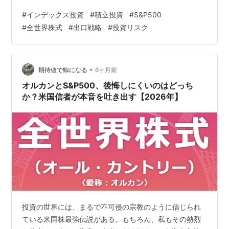
クス投資を否定するつもりはない。20年以上相場に向き
#
インデックス投資
#
積立投資
#
S&P500
合ってきた経験から言えば、個人投資家にとって合理的
#
全世界株式
#
出口戦略
#
投資リスク
な選択肢の一つであることは間違いない。 しかし、「思
考停止の積立」が本当に安全かと問われれば、私の答え
は明確だ。 安全ではない。 今日は、インデックス投資の
「語られない部分」について書く。 1. 「長期なら必ず上
•
期待値で鯨になる
6ヶ月前
がる」という神話 イン…
オルカンとS&P500、後悔しにくいのはどっち
か？米国信者が本音を吐き出す【2026年】
投資の世界には、まるで不可侵の宗教のように信じられ
ている米国株最強伝説がある。もちろん、私もその熱烈