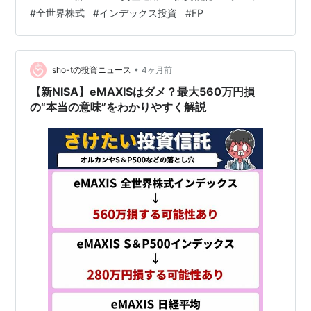
近い 2. 「円高」局面では資産が目減りする「為替リス
#
全世界株式
#
インデックス投資
#
FP
ク」 3. あくまで「平均点」。大きなリターンは期待しに
くい 4. 株式100%。暴落時の「クッション」がない 【投
資哲学で選ぶ】オルカン vs S&P500 どっちがいいの？
【あなたは何タイプ？】FPが…
•
sho-tの投資ニュース
4ヶ月前
【新NISA】eMAXISはダメ？最大560万円損
の“本当の意味”をわかりやすく解説