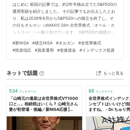
はじめに 前回の記事では、約2年半積み立てたS&P500の
運用実績を紹介しました。 その記事でもお伝えしたとお
り、私は2026年6月からS&P500への積立を終了し、そ
の分をオルカン（eMAXIS Slim 全世界株式〈オール・カ
ントリー〉）へ振り向けています。 S&P500の成績が悪
かったからではありません。 約2年半の運用実績を振り
#
新NISA
#
積立NISA
#
オルカン
#
全世界株式
返った結果、私自身はオルカンの方が高いリターンを得
#
投資信託
#
資産運用
#
老後資金
#
インデックス投資
られており、「これから長く積み立てるならオルカンを
中心にしよう」と判断しました。 今回は、2024年1月か
ら30か月積み立てたオルカンの運用実績を公開します。
ネットで話題
もっと見る
運用条件 投資信託：eMAXIS Slim 全世界株…
534
66
ブックマーク
ブックマーク
「山崎元の遺産は全世界株式VT1000
全世界株式インデック
口と…」相続税はいくら？ 山崎元さん
ンセプトはいいけど信
妻が初登場・後編／新NISA応援 |
ますね。 - Dr.ちゅ
AERA DIGITAL（アエラデジタル）
投資