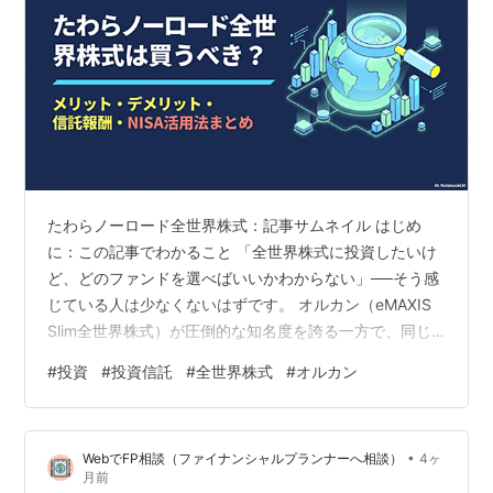
たわらノーロード全世界株式：記事サムネイル はじめ
に：この記事でわかること 「全世界株式に投資したいけ
ど、どのファンドを選べばいいかわからない」──そう感
じている人は少なくないはずです。 オルカン（eMAXIS
Slim全世界株式）が圧倒的な知名度を誇る一方で、同じ
MSCI ACWIに連動する「たわらノーロード 全世界株式」
#
投資
#
投資信託
#
全世界株式
#
オルカン
も静かに注目を集めています。 この記事では、以下の点
を整理します。 たわらノーロード 全世界株式の基本情報
と商品の特徴 ベース指数であるMSCI ACWIの中身と主な
•
WebでFP相談（ファイナンシャルプランナーへ相談）
4ヶ
構成銘柄 オルカンや楽天・プラス・オルカンなど類似フ
月前
ァンドとのコスト比較 NISAでの活用法や、コア・サテ