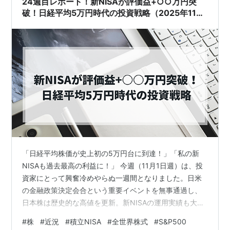
24週目レポート！新NISAが評価益+○○万円突
破！日経平均5万円時代の投資戦略（2025年11月
1日時点）
「日経平均株価が史上初の5万円台に到達！」「私の新
NISAも過去最高の利益に！」 今週（11月1日週）は、投
資家にとって興奮冷めやらぬ一週間となりました。日米
の金融政策決定会合という重要イベントを無事通過し、
日本株は歴史的な高値を更新。新NISAの運用実績も大き
く上振れました。 今回は、最高値を更新したリアルな運
#
株
#
近況
#
積立NISA
#
全世界株式
#
S&P500
用結果を公開しつつ、株価急騰の背景にある「日米の金