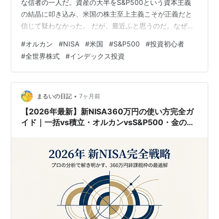
な信者の一人だ。資産の大半をS&P500という資本主義
の結晶に叩き込み、米国の株主至上主義こそが正義だと
信じて疑わなかった。 だが、最近ふと思うのだ。なぜオ
ルカン（eMAXIS Slim 全世界株式）はあんなにも人気な
#
オルカン
#
NISA
#
米国
#
S&P500
#
投資初心者
のか。 最強の矛（S&P500）を持っているはずの私が、
#
全世界株式
#
インデックス投資
なぜ隣の客が持っている最強の盾（オルカン）を「意外
とかっこいいな」と眺めてしまうのか。その身も蓋もな
い理由を整理してみようと思う。 この記事はデータ比較
ではなく、人間の弱さと後悔回避の話だ。利回りや信託
•
まるいの日記
7ヶ月前
報酬の数字が見たい人はこ…
【2026年最新】新NISA360万円の使い方完全ガ
イド｜一括vs積立・オルカンvsS&P500・金の比
率まで