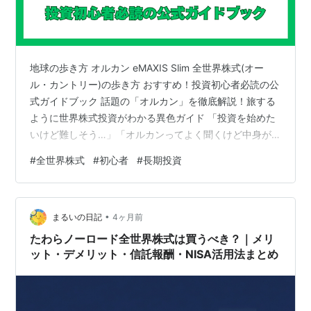
地球の歩き方 オルカン eMAXIS Slim 全世界株式(オー
ル・カントリー)の歩き方 おすすめ！投資初心者必読の公
式ガイドブック 話題の「オルカン」を徹底解説！旅する
ように世界株式投資がわかる異色ガイド 「投資を始めた
いけど難しそう…」「オルカンってよく聞くけど中身が
わからない」そんな方にぴったりの一冊です。 「地球の
#
全世界株式
#
初心者
#
長期投資
歩き方 オルカン eMAXIS Slim 全世界株式(オール・カン
トリー)の歩き方」（地球の歩き方編集室）は、人気投資
信託「オルカン」の公式ガイドブックです。 三菱UFJア
•
セットマネジメントとMSCIの全面協力・監修のもと、投
まるいの日記
4ヶ月前
資の基礎からオルカンの仕組み、世界47ヵ国・地域の…
たわらノーロード全世界株式は買うべき？｜メリ
ット・デメリット・信託報酬・NISA活用法まとめ