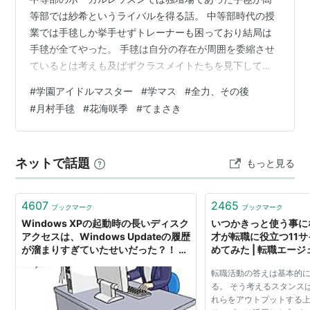
等部では紗希というライバルを得る話。 中等部時代の授
業では手毬しか挙手せずトレーナーも困っており結局は
手毬が全てやった。 手毬は自分の存在が周囲を委縮させ
ているとは考えも及ばずクラスメイトたちを見下してい
た。 だが高等部に進学すると手毬の独壇場とはいかなく
#
学園アイドルマスター
#
学マス
#
全力、その後
なる。学年首席の稀咲が台頭してきたのだ。 これにはボ
#
月村手毬
#
花海咲季
#
てまさき
ーカルトレーナーもニッコリ。手毬は入学したばかりな
のに度胸があると評価する。 だが手毬と同じで咲季もや
りたがり症候群であったため二人は競合するようになっ
ネットで話題
もっと見る
ていく。 何事も一番でなければ気が済まないと宣言する
稀咲に手毬はワガママであると喧嘩腰で挑…
4607
2465
ブックマーク
ブックマーク
Windows XPの起動時の長いディスク
いつかきっと使う事に
アクセスは、Windows Updateの履歴
才が転職に役立つ11
が溜まりすぎていたせいだった？！ -
めてみた | 転職エー
全力HP
たけど何か質問ある？
転職活動の答えは基本的
る。 そう考えるスタンス
れらをアウトプットする