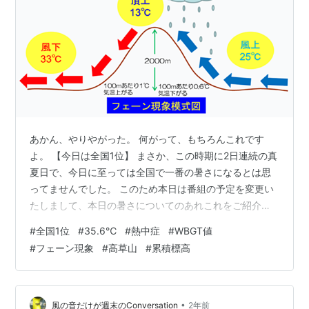
あかん、やりやがった。 何がって、もちろんこれです
よ。 【今日は全国1位】 まさか、この時期に2日連続の真
夏日で、今日に至っては全国で一番の暑さになるとは思
ってませんでした。 このため本日は番組の予定を変更い
たしまして、本日の暑さについてのあれこれをご紹介い
たします。放送を予定していた、『ミニ四駆プレ静岡大
#
全国1位
#
35.6℃
#
熱中症
#
WBGT値
会の熱戦』につきましてはまた後日の放送といたしま
#
フェーン現象
#
高草山
#
累積標高
す。 さて、静岡がこういう風に暑くなるのは、フェーン
現象によるものってのは以前にも紹介しました。 【南西
からの風が吹くと、フェーン現象がおこりがちです】 上
の画像は、以前にも使ったこちらからいただいてます。
•
風の音だけが週末のConversation
2年前