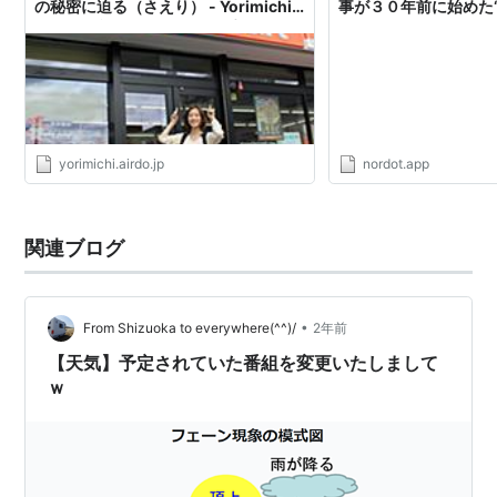
の秘密に迫る（さえり） - Yorimichi
事が３０年前に始めた
AIRDO｜旅のよりみちをお手伝い
た ｜ 47NEWS
yorimichi.airdo.jp
nordot.app
関連ブログ
•
From Shizuoka to everywhere(^^)/
2年前
【天気】予定されていた番組を変更いたしまして
ｗ