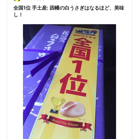
これは昨年のやはり6月の終盤に35.8…
全国1位 手土産: 因幡の白うさぎはなるほど、美味
し！