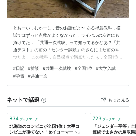
とおーい，むかーし，昔のお話だよ〜 ある得意教科，模
試ではずっと点数がよくなかった．ライバルの友達にも
負けてた． 「共通一次試験」って知ってるかなあ？「共
通テスト」の前の「センター試験」のさらにまた前のや
つだよ． この教科，自己採点で満点だったぁ．全国1位．
自分でもびっくりしたよ． さらに，2次試験の同じ教
#
日記
#
雑談
#
共通一次試験
#
全国1位
#
大学入試
科，たぶんこれも満点というおまけ付き．
#
学習
#
共通一次
ネットで話題
もっと見る
834
723
ブックマーク
ブックマーク
北海道のコンビニが全国1位！大手コ
「ジェンダー平等」全
ンビニが勝てない「セイコーマート」
連続でまさかの鳥取県