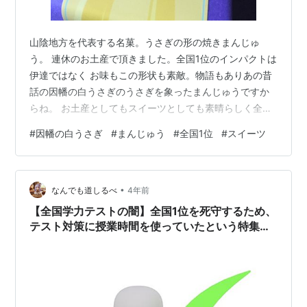
山陰地方を代表する名菓。うさぎの形の焼きまんじゅ
う。 連休のお土産で頂きました。全国1位のインパクトは
伊達ではなく お味もこの形状も素敵。物語もありあの昔
話の因幡の白うさぎのうさぎを象ったまんじゅうですか
らね。 お土産としてもスイーツとしても素晴らしく全国
一位は伊達じゃない！ 御馳走様でした。
#
因幡の白うさぎ
#
まんじゅう
#
全国1位
#
スイーツ
•
なんでも道しるべ
4年前
【全国学力テストの闇】全国1位を死守するため、
テスト対策に授業時間を使っていたという特集記
事