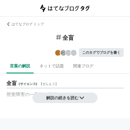
はてなブログ トップ
全盲
このタグでブログを書く
言葉の解説
ネットで話題
関連ブログ
全盲
(
サイエンス
)
【
ぜんもう
】
視覚障害の一形態。視力がないこと
解説の続きを読む