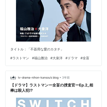
タイトル：「不器用な愛のカタチ」
#
ラストマン
#
福山雅治
#
大泉洋
#
ドラマ
#
全盲
•
tv-drama-nihon-kansou’s blog
3年前
【ドラマ】ラストマンー全盲の捜査官ーEp.2_相
棒は殺人犯!?