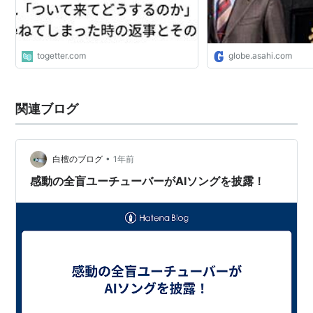
togetter.com
globe.asahi.com
関連ブログ
•
白檀のブログ
1年前
感動の全盲ユーチューバーがAIソングを披露！