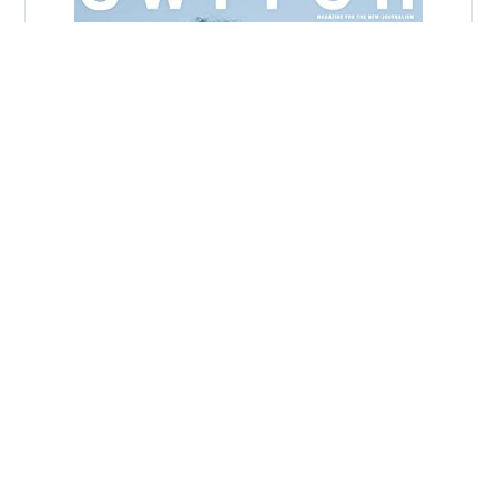
タイトル：「相棒は殺人犯!?」
#
ラストマン
#
福山雅治
#
大泉洋
#
ドラマ
#
全盲