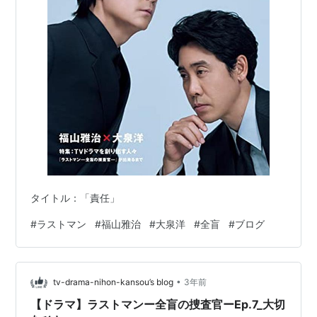
タイトル：「責任」
#
ラストマン
#
福山雅治
#
大泉洋
#
全盲
#
ブログ
•
tv-drama-nihon-kansou’s blog
3年前
【ドラマ】ラストマンー全盲の捜査官ーEp.7_大切