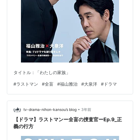
タイトル：「わたしの家族」
#
ラストマン
#
全盲
#
福山雅治
#
大泉洋
#
ドラマ
•
tv-drama-nihon-kansou’s blog
3年前
【ドラマ】ラストマンー全盲の捜査官ーEp.9_正
義の行方