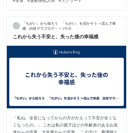
#
全盲
#
波動強化人間
#
スクリード
とると、技の実演とかは厳しいこともあるんよね。 感覚
はかなり鋭いは鋭い。 内容も理解したことじゃし、波動
強化することにした。 盲目でもメールのやりとりができ
「ちがい」から知ろう 「ちがい」を活かそう ～読んで体
て、それなりに意思疎通ができる。 それは、しゃべる携
•
感 白杖ママブログ～
2年前
帯電話を使うてのことなんよね。 まるで健常者のような
これから失う不安と、失った後の幸福感
メールのやりとり、ともあれ稀有な…
「私ね、全盲になってからの方がかえって不安が全くな
くなったの。」 これは私の親子ほどの年齢差のあるお友
達からの言葉。大先輩からの言葉。 この方は、看護師と