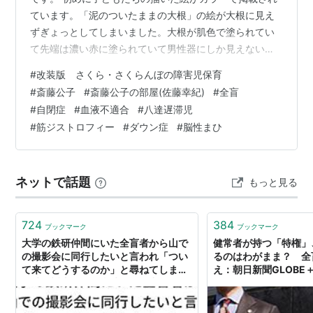
ています。「泥のついたままの大根」の絵が大根に見え
ずぎょっとしてしまいました。大根が肌色で塗られてい
て先端は濃い赤に塗られていて男性器にしか見えない。
(角度もなんというか…) 子どもたちの障害は様々。全盲
#
改装版 さくら・さくらんぼの障害児保育
(先天性白内障)、自閉症、血液不適合による発達遅滞児、
#
斎藤公子
#
斎藤公子の部屋(佐藤幸紀)
#
全盲
脳性まひ、進行性筋ジストロフィー、ダウン症…等。 １
#
自閉症
#
血液不適合
#
八達遅滞児
９８２年出版の本の改装版なのでちえおくれ児等古い言
#
筋ジストロフィー
#
ダウン症
#
脳性まひ
葉がまだ使われています。 ---------- 改装版 さくら・さ
くらんぼの障害児保育 へのアマゾンリンクはこちら。
https://am…
ネットで話題
もっと見る
724
384
ブックマーク
ブックマーク
大学の鉄研仲間にいた全盲者から山で
健常者が持つ「特権」
の撮影会に同行したいと言われ「つい
るのはわがまま？ 全
て来てどうするのか」と尋ねてしまっ
え：朝日新聞GLOBE
た時の返事とその当時の思い出