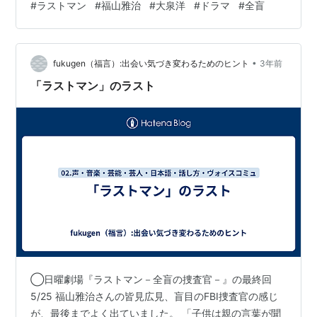
#
ラストマン
#
福山雅治
#
大泉洋
#
ドラマ
#
全盲
•
fukugen（福言）:出会い気づき変わるためのヒント
3年前
「ラストマン」のラスト
◯日曜劇場『ラストマン－全盲の捜査官－』の最終回
5/25 福山雅治さんの皆見広見、盲目のFBI捜査官の感じ
が、最後までよく出ていました。 「子供は親の言葉が聞