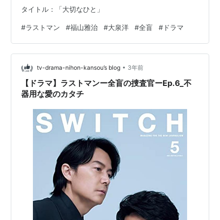
タイトル：「大切なひと」
#
ラストマン
#
福山雅治
#
大泉洋
#
全盲
#
ドラマ
•
tv-drama-nihon-kansou’s blog
3年前
【ドラマ】ラストマンー全盲の捜査官ーEp.6_不
器用な愛のカタチ