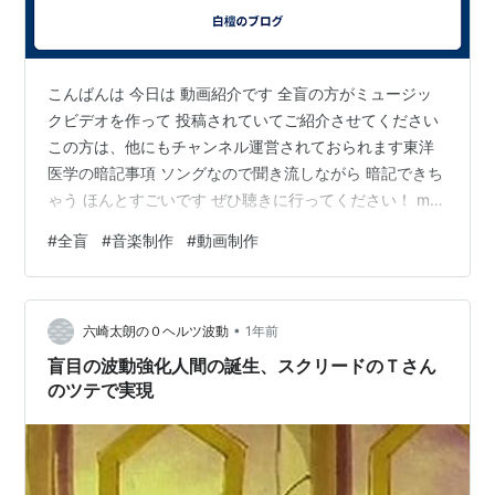
こんばんは 今日は 動画紹介です 全盲の方がミュージッ
クビデオを作って 投稿されていてご紹介させてください
この方は、他にもチャンネル運営されておられます東洋
医学の暗記事項 ソングなので聞き流しながら 暗記できち
ゃう ほんとすごいです ぜひ聴きに行ってください！ m(｡
>__<｡)m, そして、できたら、いいね！ してあげてくださ
#
全盲
#
音楽制作
#
動画制作
いませ！ 以下、動画の概要欄から引用です 31 回視聴
2025/04/19 春の花粉症（Ⅰ型アレルギー）のメカニズム
を、キャッチーなAIソングで丸ごと暗記！ 「ツライよ
•
ね？カユイよね？なんでだろうね？！答えはここに！」
六崎太朗の０ヘルツ波動
1年前
作成過程について 私は目が見えないため、スクリー…
盲目の波動強化人間の誕生、スクリードのＴさん
のツテで実現