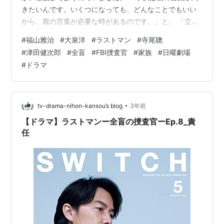
きたいんです。いくつになっても、どんなことでもいい
から、親の言葉が必要な時があるのです。」と。 「立派
な警察官になったな、心太郎」と育ての清二(寺尾聰さ
#
福山雅治
#
大泉洋
#
ラストマン
#
寺尾聰
ん)。 手錠をかける心太郎(大泉洋さん)。 亡くなる直前、
#
津田健次郎
#
全盲
#
FBI捜査官
#
家族
#
日曜劇場
鎌田(津田健次郎さん)が意識を取り戻し、心太朗を呼ぶ。
#
ドラマ
「心太朗、腹減ってないか……」 広見も、 「安心してく
ださい、私たちは幸せでした。あなたのおかげで、みん
なに愛されて、生きてきました」 と答えます。 心太朗は
「お父さん、ごめん…
•
tv-drama-nihon-kansou’s blog
3年前
【ドラマ】ラストマンー全盲の捜査官ーEp.8_責
任