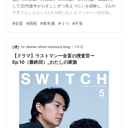
して20代後半からすこしずつ見えづらいを経験し、2人の
子育てをしながら43才の時にあんまマッサージ指圧師に
進路を変更し、55才で全盲になったという。 もともと持
#
全盲
#
弱視
#
喪失感
#
うつ
#
不安
っていた見える世界が少しずつ失われていくのはとても
不安で、みえなくなったらどうしようと思っていたそ
う。 うんうん、わかるわかる。 いざ全く見えなくなって
•
しまうと不思議と不安はなくなって、むしろ見えていた
tv-drama-nihon-kansou’s blog
3年前
頃より自由になれた、と力強くおっしゃった。 うん、そ
【ドラマ】ラストマンー全盲の捜査官ー
れもなんとなくわかる。そうなんだ…
Ep.10（最終回）_わたしの家族