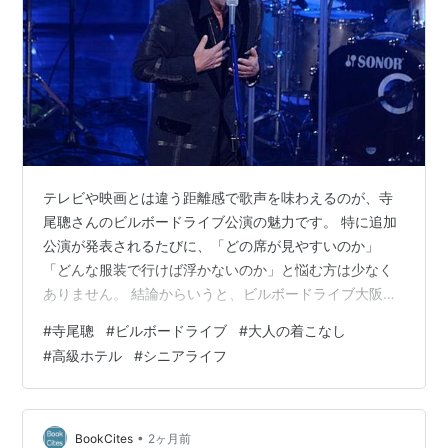
世界遺産
テレビや映画とは違う距離感で歌声を味わえるのが、寺
尾聰さんのビルボードライブ公演の魅力です。 特に追加
公演が発表されるたびに、「どの席が見やすいのか」
「どんな服装で行けば浮かないのか」と悩む方は少なく
ありません。 結論からいうと、ビルボードライブ大阪に
厳格なドレスコードはありません。 しかし、上質な大人
#
寺尾聰
#
ビルボードライブ
#
大人の着こなし
の空間だからこそ、少しだけ普段より装いを整えること
#
高級ホテル
#
シニアライフ
で、その夜の特別感は大きく変わります。 また、座席選
びによってライブの楽しみ方も大きく変わります。 歌声
を間近で感じたいのか、ゆったり食事やお酒を楽しみた
いのかによって、選ぶべき席は変わってきます。 この記
•
BookCites
2ヶ月前