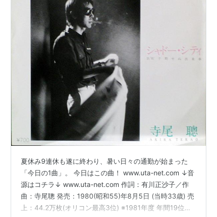
夏休み9連休も遂に終わり、暑い日々の通勤が始まった
「今日の1曲」。 今日はこの曲！ www.uta-net.com ↓音
源はコチラ↓ www.uta-net.com 作詞：有川正沙子／作
曲：寺尾聰 発売：1980(昭和55)年8月5日 (当時33歳) 売
上：44.2万枚(オリコン最高3位) ※1981年度 年間19位