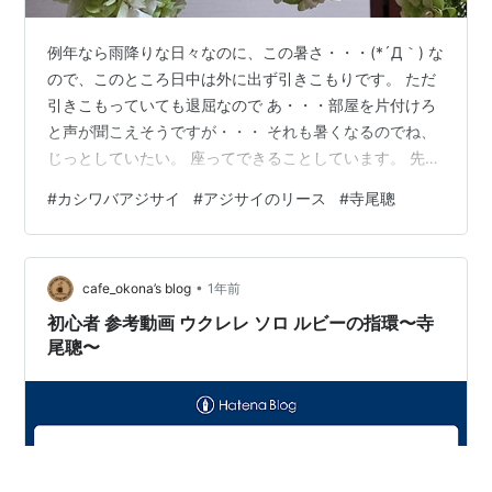
例年なら雨降りな日々なのに、この暑さ・・・(*´Д｀) な
ので、このところ日中は外に出ず引きこもりです。 ただ
引きこもっていても退屈なので あ・・・部屋を片付けろ
と声が聞こえそうですが・・・ それも暑くなるのでね、
じっとしていたい。 座ってできることしています。 先日
「紫陽花のお守り」を作ったときに 余分にとっておいた
#
カシワバアジサイ
#
アジサイのリース
#
寺尾聰
カシワバアジサイ。捨てちゃうのも なんだか嫌だなと思
って、ならばとリース作りに初挑戦しました。 こんなに
たくさんあったのですよ。 まずは、要らない部分をきれ
•
いにして 小さな房に切り分けます。 結構、ボロボロと崩
cafe_okona’s blog
1年前
れる・・・ 少しづつワイヤーで括り付けます。 そして完
初心者 参考動画 ウクレレ ソロ ルビーの指環〜寺
成っ！ 少しいび…
尾聰〜