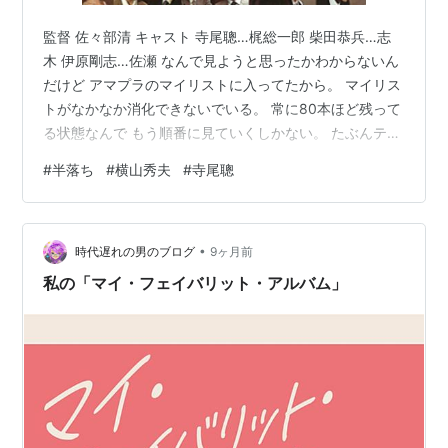
監督 佐々部清 キャスト 寺尾聰…梶総一郎 柴田恭兵…志
木 伊原剛志…佐瀬 なんで見ようと思ったかわからないん
だけど アマプラのマイリストに入ってたから。 マイリス
トがなかなか消化できないでいる。 常に80本ほど残って
る状態なんで もう順番に見ていくしかない。 たぶんテレ
ビでも何回か放送されてますよね？ なんとかロードショ
#
半落ち
#
横山秀夫
#
寺尾聰
ーみたいな映画枠で。 昔WOWOWでも見た記憶あるし。
一部自供をしたという、警察用語の半落ち。 見たことが
ある映画のせいか、 なにも考えることなく、2時間ドラ
•
マ見てるみたいに ボケーっとしながら鑑賞しました。 妻
時代遅れの男のブログ
9ヶ月前
を殺してから自首するまでの空白の2日間、 彼は一体何
私の「マイ・フェイバリット・アルバム」
をしていた…