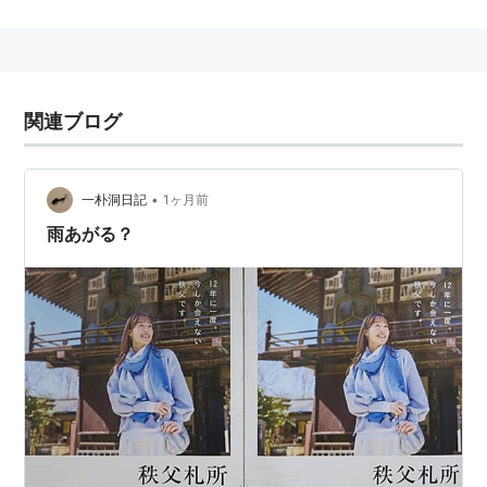
また日本アカデミー賞最優秀主演男優賞2度受賞（01年
雨あがる、05年半落ち）など、俳優としての地位は不
動のものである。
寺尾聡
と表記されることもあり。
関連ブログ
映画
•
一朴洞日記
1ヶ月前
黒部の太陽
雨あがる？
同胞
迷走地図
乱（監督:黒澤明）
夢（監督:黒澤明）
まあだだよ（監督:黒澤明）
雨あがる
モスラ
キャッツ・アイ