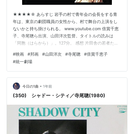
★★★★☆ あらすじ 岩手の村で青年会の会長をする青
年は、東京の劇団職員の女性から、村で舞台の上演をし
ないかと持ち掛けられる。 www.youtube.com 倍賞千恵
子、寺尾聰ら出演、山田洋次監督。タイトルの読みは
「同胞（はらから）」。127分。 感想 片田舎の若者たち
が、舞台公演の実現に向けて懸命になる様子が描かれ
#
映画
#
邦画
#
山田洋次
#
寺尾聰
#
倍賞千恵子
る。劇団職員の女性が、主人公である青年会長の元にや
#
統一劇場
ってきたところから物語は始まる。 いきなり現れた職員
が、「公演するから金をくれ」と言い出した時は、相手
にリスクを負わせるアコギな話かと思ってしまったが、
イベントにギャラを払って来てもらうと考えれば、どこ
•
今日の1曲
1年前
でもやっていることだ。要は興…
(350) シャドー・シティ／寺尾聰(1980)