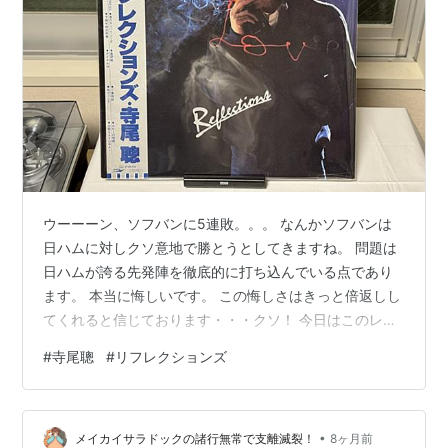
ウーーーン、ソフバンに5連敗。。。 なんかソフバンは
日ハムに対しクソ意地で勝とうとしてきますね。 問題は
日ハムが誇る先発陣を徹底的に打ち込んでいる点であり
ます。 本当に悔しいです。 この悔しさはきっと倍返しし
てくれると信じております・・・クソ！ 今日はこのレコ
ードを聴きます。 リフレクションズ / 寺尾聰 1980年の
#
寺尾聰
#
リフレクションズ
作品です。 もちろんあの「ルビーの指輪」が収録されて
おります。 このアルバムは180万枚売り上げたとWikiに
は書いてあります。 しかし、私はこのアルバムを持って
•
おりませんでした。 今日たまたま入ったハード・オフに
メイカイサラドックの諸行無常で支離滅裂！
8ヶ月前