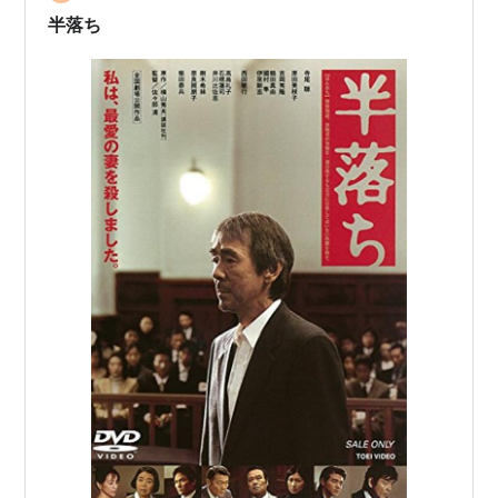
置いてありました。 300円。 この値段ならもしレコード
半落ち
がカビだら…