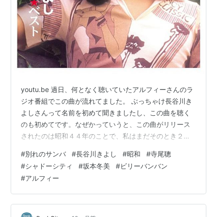
youtu.be 過日、何となく聴いていたアルフィーさんのラ
ジオ番組でこの曲が流れてました。 ぶっちゃけ長谷川き
よしさんって名前を初めて聞きましたし、この曲を聴く
のも初めてです。なぜかっていうと、この曲がリリース
されたのは昭和４４年のことで、私はまだそのとき２歳
ですから（苦笑）。で、結論を言うと、いい曲だなぁ
#
別れのサンバ
#
長谷川きよし
#
昭和
#
寺尾聰
と。 なんか演奏にたいして、歌詞がだいぶ字あまりとい
#
シャドーシティ
#
坂本冬美
#
ビリーバンバン
うか、語呂が悪いというか、そこにちょっと引っ掛かる
#
アルフィー
ものを感じつつも、ここ最近初めて聴いた曲の中では一
番グッとくるものがありました。 当時のPV？↓
youtu.be 浮世に流れている音楽は、《YeahYeah・