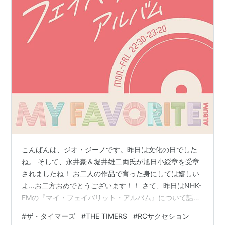
こんばんは、ジオ・ジーノです。昨日は文化の日でした
ね。 そして、永井豪＆堀井雄二両氏が旭日小綬章を受章
されましたね！ お二人の作品で育った身にしては嬉しい
よ…お二方おめでとうございます！！ さて、昨日はNHK-
FMの『マイ・フェイバリット・アルバム』について話し
ましたが、 今回は、私の「マイ・フェイバリット・アル
#
ザ・タイマーズ
#
THE TIMERS
#
RCサクセション
バム」を5枚挙げたいと思います。 NHK-FM『マイ・フェ