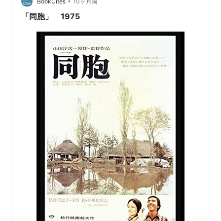
WoWWoW》系のアップテン…
•
BookCites
10ヶ月前
「同胞」 1975