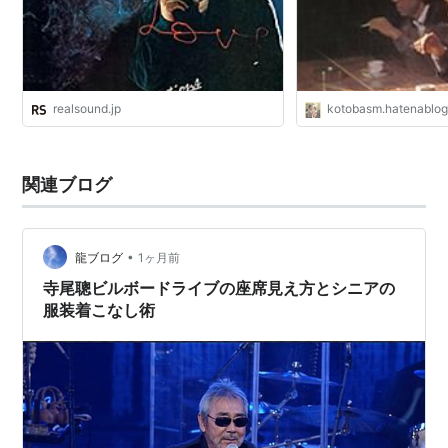
友情
大都会（牧野次郎刑事）
西部警察（松田猛刑事{リキ}）
太陽にほえろ!パート2（喜多収刑事{オサム}）
realsound.jp
kotobasm.hatenablog
収容所から来た遺書
こころ
関連ブログ
恋文
合い言葉は勇気
夜回り先生
•
龍ブログ
1ヶ月前
テレビ朝日開局45周年記念スペシャルドラマ「弟」
寺尾聰ビルボードライブの座席見え方とシニアの
(宇野重吉役)
服装着こなし術
優しい時間
刑事部屋〜六本木おかしな捜査班〜
ナレーション