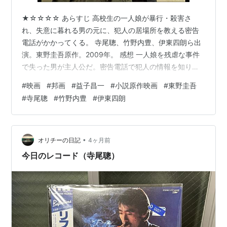
★☆☆☆☆ あらすじ 高校生の一人娘が暴行・殺害さ
れ、失意に暮れる男の元に、犯人の居場所を教える密告
電話がかかってくる。 寺尾聰、竹野内豊、伊東四朗ら出
演。東野圭吾原作。2009年。 感想 一人娘を残虐な事件
で失った男が主人公だ。密告電話で犯人の情報を知り、
復讐を開始する。 ただ、密告電話を受けた主人公が、そ
#
映画
#
邦画
#
益子昌一
#
小説原作映画
#
東野圭吾
のまま知らされた住所に行って部屋に侵入し、帰ってき
#
寺尾聰
#
竹野内豊
#
伊東四朗
た犯人を殺すのは違和感があった。普通はまず警察に連
絡しようとするだろうし、部屋に入るときは逡巡するだ
ろうし、犯人を襲う時は相当な決意が必要だったはず
だ。それに至るまでの怒りや悲しみ、警察への不信感、
•
オリチーの日記
4ヶ月前
そこから生まれた覚悟など、主人公の心情がな…
今日のレコード（寺尾聰）