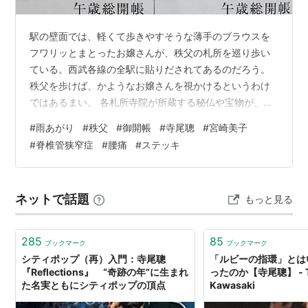
日本の黒い夏 〜冤罪〜
サトラレ
駅の壁面では、軽くて歩きやすそうな薄手のブラウスを
阿弥陀堂だより
フワリッとまとったお嬢さんが、秩父の札所を巡り歩い
半落ち
ている。西武各線の全駅に貼りだされてあるのだろう。
CASSHERN 2004
秩父を歩けば、かようなお嬢さんを視かけるというわけ
亡国のイージス
ではあるまい。 各札所寺院が所蔵する秘仏や宝物が、い
っせいに御開帳されてあるらしい。午歳(うまどし)総開帳
博士の愛した数式 2006
#
雨あがり
#
秩父
#
御開帳
#
寺尾聰
#
宮崎美子
というらしく、十二年に一度の大展観だという。馬と秩
さまよう刃 2009.10
#
脊椎管狭窄症
#
腰痛
#
ステッキ
父との因縁由来については、まだ眼にしていない。とに
かく江戸時代からの風習行事だと謳われてある。 私はと
テレビドラマ
申せば、過日すでに、秩父路御免の通行手形を入手して
ネットで話題
もっと見る
ある。エヘンッなのである。どんなもんだい、なのであ
大風呂敷
る。入手したのは所沢古書市の民芸玩具コーナ…
港の詩
285
85
国盗り物語
ブックマーク
ブックマーク
シティポップ（再）入門：寺尾聰
「ルビーの指環」とは
バラ色の人生
『Reflections』 “奇跡の年”に生まれ
ったのか【寺尾聰】 - Ts
おさか・三月・三年
た名実ともにシティポップの頂点
Kawasaki
およね平吉時穴道行