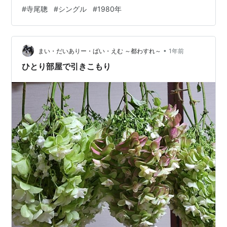
1980(昭和55)年8月に発売された、寺尾聰さん4枚目のシ
#
寺尾聰
#
シングル
#
1980年
ングル曲です。 ●個人的出会い リアルタイムで知りまし
た。 ただし後述しますが、発売当時に知ったのではな
く、翌年にテレビのランキング番組で見て知る事となり
•
ます。 ●「ルビーの指環」効果でヒット 寺尾聰さんの4
まい・だいありー・ばい・えむ ～都わすれ～
1年前
枚目のシング…
ひとり部屋で引きこもり