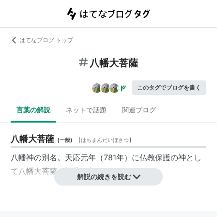
はてなブログ トップ
八幡大菩薩
このタグでブログを書く
言葉の解説
ネットで話題
関連ブログ
八幡大菩薩
(
一般
)
【
はちまんだいぼさつ
】
八幡神の別名。天応元年（781年）に仏教保護の神とし
て八幡大菩薩の神号が与えられている。
解説の続きを読む