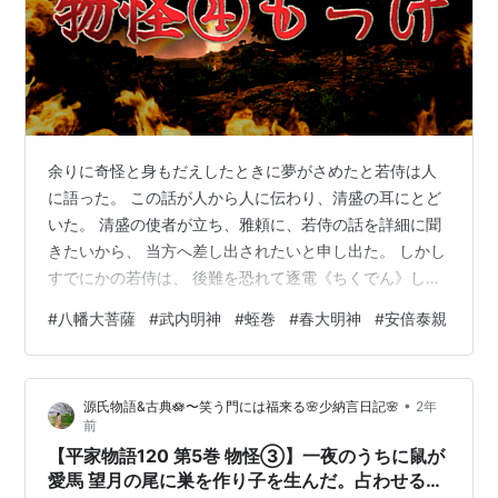
余りに奇怪と身もだえしたときに夢がさめたと若侍は人
に語った。 この話が人から人に伝わり、清盛の耳にとど
いた。 清盛の使者が立ち、雅頼に、若侍の話を詳細に聞
きたいから、 当方へ差し出されたいと申し出た。 しかし
すでにかの若侍は、 後難を恐れて逐電《ちくでん》して
行方は誰も知らない。 雅頼は清盛のところに参上して、
#
八幡大菩薩
#
武内明神
#
蛭巻
#
春大明神
#
安倍泰親
そのような噂は作りごと、 全く事実でありませぬ、と申
したので、この夢の話は不問とはなった。 しかし奇妙と
いうか、暗合というか、不思議なことがおこった。 清盛
•
源氏物語&古典🪷〜笑う門には福来る🌸少納言日記🌸
2年
は枕もとから銀の蛭巻《ひるまき》をした小長刀《こな
前
ぎなた》を離さず、 常に寝所に守り刀として置いていた
【平家物語120 第5巻 物怪③】一夜のうちに鼠が
が、ある夜急に消えた。 盗まれ…
愛馬 望月の尾に巣を作り子を生んだ。占わせる