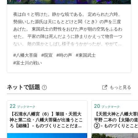
夜は白々と明けた。静かな暁である。 定められた六時、
勢揃いした源氏は天にもとどけと鬨《とき》の声を三度
あげた。 東国武士の野性をおびた声が朝の空気をふるわ
せた。 平家の陣は死んだように静まりかえって物音一つ
ない。 敵の策かとしばし様子をうかがったが、やがて偵
察の侍が放たれた。 「人みな逃げ落ちています」 と呆
#
八幡大菩薩
#
院宣
#
時の声
#
東国武士
《あき》れ顔で報告すれば、やがて敵の忘れた鎧を手に
#
富士川の戦い
して戻るもの、 平家の大幕をかついで帰るもの、いずれ
も口を揃えていうのである。 「平家の陣には蠅一匹飛ん
でおりませぬ」 これを聞くと、頼朝はさっと馬から降り
ネットで話題
もっと見る
た。 兜をぬぎ、手水《ちょうず》うがいをして身を浄め
ると、京都の方を伏し拝んだ。 「…
22
20
ブックマーク
ブックマーク
【石清水八幡宮（6）】筆頭・天照大
【天照大神と八幡大菩
神と第二位・八幡大菩薩が出逢うとこ
平野 二本の【太陽の
ろ【細橋】 - ものづくりとことだまの
② - ものづくりとこ
国