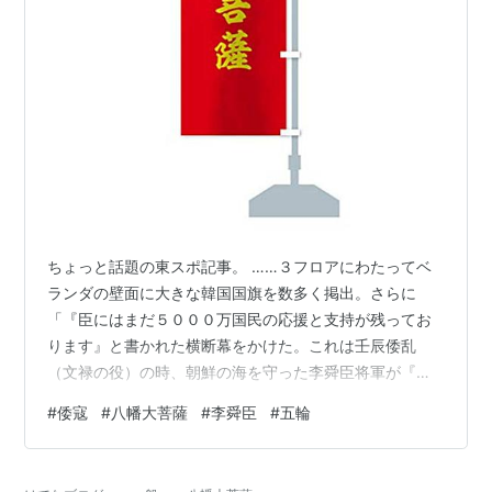
ちょっと話題の東スポ記事。 ……３フロアにわたってベ
ランダの壁面に大きな韓国国旗を数多く掲出。さらに
「『臣にはまだ５０００万国民の応援と支持が残ってお
ります』と書かれた横断幕をかけた。これは壬辰倭乱
（文禄の役）の時、朝鮮の海を守った李舜臣将軍が『臣
にはまだ１２隻の船が残っております』という言葉を先
#
倭寇
#
八幡大菩薩
#
李舜臣
#
五輪
祖に捧げ戦場に向かった。選手村に入村した大韓体育会
のスタッフが、国家の代表選手たちを盛り上げるため
に、このフレーズを応用した横断幕を準備したのだ」