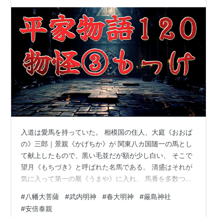
と、「重き御慎み」と出た。このような事は、天
智天皇の御代に異国の凶賊の蜂起した事が「日本
書紀」にある。
入道は愛馬を持っていた。 相模国の住人、大庭《おおば
の》三郎｜景親《かげちか》が 関東八カ国随一の馬とし
て献上したもので、黒い毛並だが額が少し白い、 そこで
望月《もちづき》と呼ばれた名馬である。 清盛はそれが
気に入って第一の厩《うまや》に入れ、 馬番を多数つけ
て大切にしていたが、 一夜のうちに鼠が望月の尾に巣を
#
八幡大菩薩
#
武内明神
#
春大明神
#
厳島神社
つくり子を生んだ。 これはただごとではない、と占わせ
#
安倍泰親
ると、 「重き御慎《おんつつし》み」 と出た。さすがの