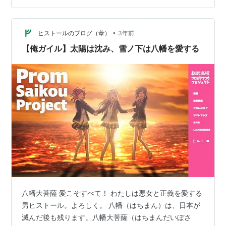
清盛も所有する気になれず、 陰陽師《おんようし》の安
倍泰親に与えてしまったが、 鼠が一夜に巣をつくるのは
昔にもあった。 少納言のホームページ 源氏物語&古典 少
•
ヒストールのブログ（葦）
3年前
納言の部屋🪷も ぜひご…
【俺ガイル】太陽は沈み、雪ノ下は八幡を愛する
八幡大菩薩 愛こそすべて！ わたしは悪女と正義を愛する
男ヒストール。よろしく。 八幡（はちまん）は、日本が
滅んだ後も残ります。八幡大菩薩（はちまんだいぼさ