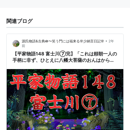
関連ブログ
•
源氏物語&古典🪷〜笑う門には福来る🌸少納言日記🌸
2年
前
【平家物語148 富士川⑦完】「これは頼朝一人の
手柄に非ず、ひとえに八幡大菩薩のおんはから
い」 院宣を賜ってからの最大の危機に、 一兵も
失うこともなく勝利を得た武将の当然ともいえる
感慨であった。