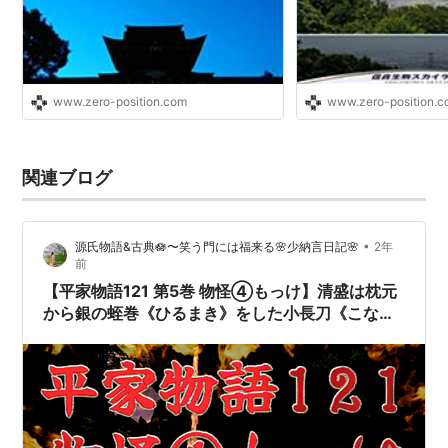
www.zero-position.com
www.zero-position.
関連ブログ
•
源氏物語&古典🪷〜笑う門には福来る🌸少納言日記🌸
2年
前
【平家物語121 第5巻 物怪④もっけ】清盛は枕元
から銀の蛭巻《ひるまき》をした小長刀《こなぎ
なた》を離さず、常に寝所に守り刀として置いて
いたが、ある夜消えた。これは大明神から授けら
れたものであった。