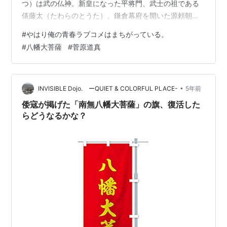
つ）は武の仏神。新皇になった平将門、武士の祖である
俵藤太（たわらのとうた）、鎌倉幕府を開いた源頼朝
（みなもとのよりとも）、鎌倉幕府で実権を握った北条
#
やはり俺の青春ラブコメはまちがっている。
氏、足利幕府を開いた足利尊氏は、八幡（はちまん）を
#
八幡大菩薩
#
菅原道真
篤く信仰していました。だから尊氏直筆の八幡大菩薩
（はちまんだいぼさつ）もたくさん残っています。草薙
剣（くさなぎのつるぎ）に次ぐ二刀、渡辺綱の髭切（鬼
丸）と源頼光の膝丸（蜘蛛切）は、中華の刀鍛冶が八幡
•
INVISIBLE Dojo. ーQUIET & COLORFUL PLACE-
5年前
大菩薩（はちまんだいぼさつ）に祈願して打った刀で
倭寇が掲げた「南無八幡大菩薩」の旗、復活した
す…
らどうなるかな？