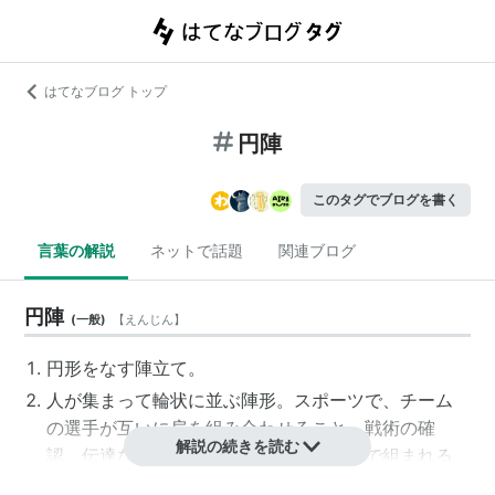
はてなブログ トップ
円陣
このタグでブログを書く
言葉の解説
ネットで話題
関連ブログ
円陣
(
一般
)
【
えんじん
】
円形
をなす陣立て。
人が集まって
輪状
に並ぶ
陣形
。スポーツで、チーム
の選手が互いに肩を組み合わせること。戦術の確
解説の続きを読む
認、伝達などのほか、士気を高める目的で組まれる
ことが多い。