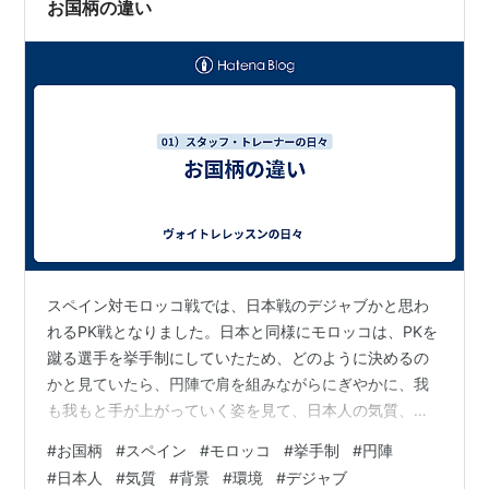
お国柄の違い
スペイン対モロッコ戦では、日本戦のデジャブかと思わ
れるPK戦となりました。日本と同様にモロッコは、PKを
蹴る選手を挙手制にしていたため、どのように決めるの
かと見ていたら、円陣で肩を組みながらにぎやかに、我
も我もと手が上がっていく姿を見て、日本人の気質、日
本の背景や環境を考えさせられました。 日常の声の大き
#
お国柄
#
スペイン
#
モロッコ
#
挙手制
#
円陣
さも、口腔内の形や言語の発音の違い以外に、育った環
#
日本人
#
気質
#
背景
#
環境
#
デジャブ
境なども影響があるといわれています。