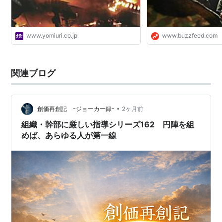
www.yomiuri.co.jp
www.buzzfeed.com
関連ブログ
•
創価再創記 ｰジョーカー録ｰ
2ヶ月前
組織・幹部に厳しい指導シリーズ162 円陣を組
めば、あらゆる人が第一線