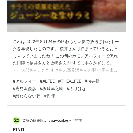
これは2022年８月24日の終わらない夢で放送されたトー
クを再現したものです。 桜井さんは決まっているとおっ
しゃっていましたね！ この間のカモンアルフィーで流れ
た円陣は桜井さんと坂崎さんが すでに手をかざしてい
て、太郎さん、ただすけさん高見沢さんの順で 手を出し
ていました もしかしてこれはレアなのか！！！ ＜佐渡の
#
アルフィー
#
ALFEE
#
THEALFEE
#
桜井賢
気候風土が生んだ味＞【メディアで紹介】たまとろサラ
#
高見沢俊彦
#
坂崎幸之助
#
ぷりはな
ミ【一番人気の極上生サラミ】価格：1620円（税込、送
#
終わらない夢
#
円陣
料別) (2022/8/27時点) 木野子先生、更新は間に合い次第
ツイッターにてお知らせいたします！！よろしくお願い
します！ 去年のこと賢さんパソコンにはまるかっこよさ
を極める 【…
•
英語の顔表情.airabuwo.blog
4年前
RING