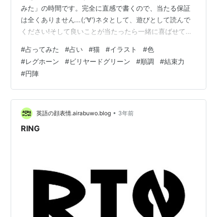
みた」の時間です。完全に直感で書くので、当たる保証
は全くありません…(;'∀')ネタとして、遊びとして読んで
ください!そして良いことが当たったら一緒に喜ばせてく
ださい!! 完全なる遊びなので、この記事を朝🌞読んで今
#
占ってみた
#
占い
#
猫
#
イラスト
#
色
日の運勢にするもよし夜 🌛読んで明日の運勢にするもよ
#
レグホーン
#
ビリヤードグリーン
#
順調
#
結束力
し来週、来月の…なんてのもありでご自由にして頂けれ
#
円陣
ばと考えています。 それではやってみよう('ω')ﾉ 次の２
色のうち、どちらかを選んでください。結果は下～～ ～
～ 結果 ～～ レグホーンを選んだ方… 準備が捗りそう(=ﾟ
…
•
英語の顔表情.airabuwo.blog
3年前
RING