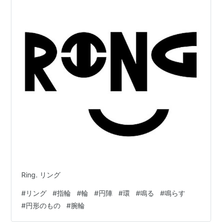
Ring. リング
#
リング
#
指輪
#
輪
#
円陣
#
環
#
鳴る
#
鳴らす
#
円形のもの
#
腕輪