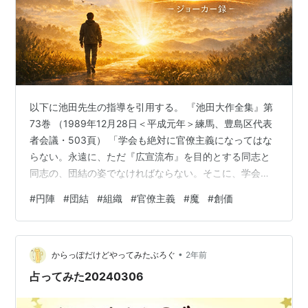
以下に池田先生の指導を引用する。 『池田大作全集』第
73巻 （1989年12月28日＜平成元年＞練馬、豊島区代表
者会議・503頁） 「学会も絶対に官僚主義になってはな
らない。永遠に、ただ『広宣流布』を目的とする同志と
同志の、団結の姿でなければならない。そこに、学会の
永遠なる発展がある。皆で円陣を組むようにすれば、あ
#
円陣
#
団結
#
組織
#
官僚主義
#
魔
#
創価
らゆる角度を向き、しかもあらゆる人が第一線であ
る。」 以下は、上記の指導を踏まえた、私自身の受け止
めである。 役職関係なく、誰もが第一線—―これが創価
•
学会という組織だ。 だが、幹部に、この感覚、意識が薄
からっぽだけどやってみたぶろぐ
2年前
れていくならば、創価学会も例外なく官僚主義へと堕し
占ってみた20240306
ていく。 円陣とは、上下関係では…