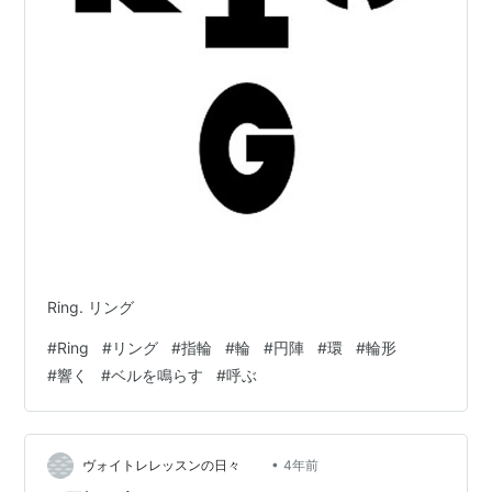
Ring. リング
#
Ring
#
リング
#
指輪
#
輪
#
円陣
#
環
#
輪形
#
響く
#
ベルを鳴らす
#
呼ぶ
•
ヴォイトレレッスンの日々
4年前