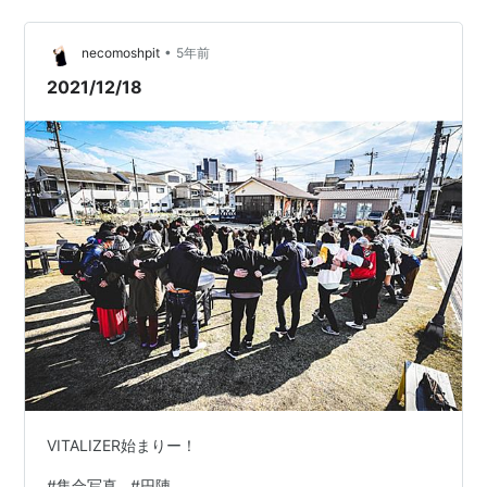
•
necomoshpit
5年前
2021/12/18
VITALIZER始まりー！
#
集合写真
#
円陣