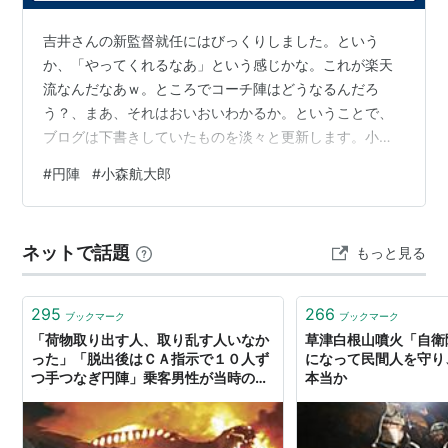
吉井さんの新監督就任にはびっくりしました。という
か、「やってくれるなあ」という感じかな。これが楽天
流なんだなあｗ。ところでコーチ陣はどうなるんだろ
う？、まあ、それはおいおいわかるか。ということで、
ブログは下書きしていたものを淡々と更新します。小森
選手の円陣での声出しに周りの選手たちの反応が薄いこ
#
円陣
#
小森航大郎
とがいろいろ言われているようですね。「小森くん、か
わいそう」的なものから「そんなだから弱いんだ」「チ
ームの雰囲気悪すぎ」といった精神論的なものまで。
ネットで話題
もっと見る
ま、弱いチームは何をやってもそれが（弱い）原因だと
言われるし、だからといって何かを言うとただの言い訳
になっちゃうし...。ここは黙って嵐が過ぎるのを待つし
295
266
ブックマーク
ブックマーク
か…
「荷物取り出す人、取り乱す人いなか
草津白根山噴火「自衛
った」「脱出後はＣＡ指示で１０人ず
になって民間人を守り
つ手つなぎ円陣」乗客男性が当時の様
本当か
子語る