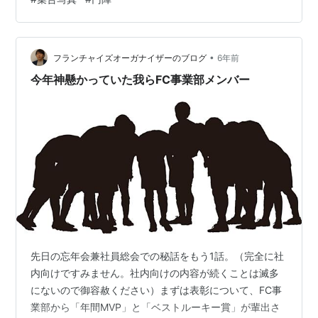
•
フランチャイズオーガナイザーのブログ
6年前
今年神懸かっていた我らFC事業部メンバー
先日の忘年会兼社員総会での秘話をもう1話。（完全に社
内向けですみません。社内向けの内容が続くことは滅多
にないので御容赦ください）まずは表彰について、FC事
業部から「年間MVP」と「ベストルーキー賞」が輩出さ