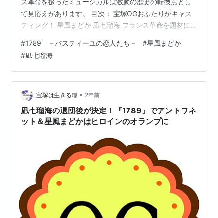
ス革命を扱ったミュージカルは激動の歴史の転換点とし
て見応えがあります。 目次： 宝塚OGおふたりがキャス
ティング！ 星風まどか 凪七瑠海 フランス革命を題材に
したミュージカルは、 レ・ミゼラブル スカーレット・ピ
#
1789 －バスティーユの恋人たち－
#
星風まどか
ンパーネル 1789 マリー・アントワネット（未見） 民衆
#
凪七瑠海
の力で権力の転覆を図るドラマは胸熱です。 昨年、宝塚
で見たばかりだからかもしれませんが『1789』は特に好
きです。 レ・ミゼラブルも映画もミュージカルも観まし
たが、何度観ても泣いてしまいます。 宝塚OGおふたりが
•
宝塚は生きる糧
2年前
キャス…
凪七瑠海の退団後が決定！『1789』でアントワネ
ット＆星風まどかはヒロインのオランプに