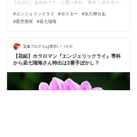
うなのに、あれれ？？ …と思いきや、 目次： ポスターに
驚き！攻めてるトップコンビ！ 背景が天使のはしごなの
#
エンジェリックライ
#
ポスター
#
永久輝せあ
もニクい＾＾ 大富豪フェデリコのカチャ（凪七瑠海） ポ
#
星空美咲
#
凪七瑠海
スターに驚き！攻めてるトップコンビ！ ひとこちゃん演
じる天使アザゼル、先行画像とは打って変わって、不敵
な…というか挑戦的な眼差し。 美しく輝くコリント式の
柱頭の上に座っていますね＾＾ 椅子などのありきたりの
•
宝塚ブログ 心は青空♪
2年前
家具じゃない所が素敵♪ 星空…
【花組】ホラロマン『エンジェリックライ』専科
から凪七瑠海さん特出は2番手ぼかし？