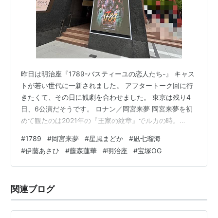
昨日は明治座『1789-バスティーユの恋人たち-』 キャス
トが若い世代に一新されました。 アフタートーク回に行
きたくて、その日に観劇を合わせました。 東京は残り4
日、6公演だそうです。 ロナン／岡宮来夢 岡宮来夢を初
めて観たのは2021年の『王家の紋章』でルカの時。
2022年クリエ主演の『The Fantasticks』、2023年
#
1789
#
岡宮来夢
#
星風まどか
#
凪七瑠海
『SPY×FAMILY』ユーリ・ブライアと観てますが、どの
#
伊藤あさひ
#
藤森蓮華
#
明治座
#
宝塚OG
お役も記憶に残る人でした。 そして、ロミオを経て
『1789』のロナン。 順調にミュージカルの王道をまっす
ぐに上がってます。 キャラクター的にはロナンはぴった
関連ブログ
りだと思ってましたし、来夢くん、歌が上手くなりま
し…