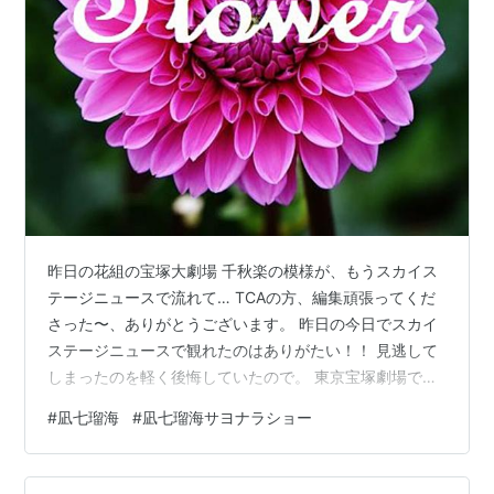
昨日の花組の宝塚大劇場 千秋楽の模様が、もうスカイス
テージニュースで流れて… TCAの方、編集頑張ってくだ
さった〜、ありがとうございます。 昨日の今日でスカイ
ステージニュースで観れたのはありがたい！！ 見逃して
しまったのを軽く後悔していたので。 東京宝塚劇場での
大楽の配信は絶対に観よう、とスケジュールを開いた
#
凪七瑠海
#
凪七瑠海サヨナラショー
ら… 星組トップスター・礼真琴 武道館コンサートの日程
と被ってる！！ orz 目次： サヨナラショーのセットリス
ト見ただけで胸熱 スカイステージニュースで流れた曲・