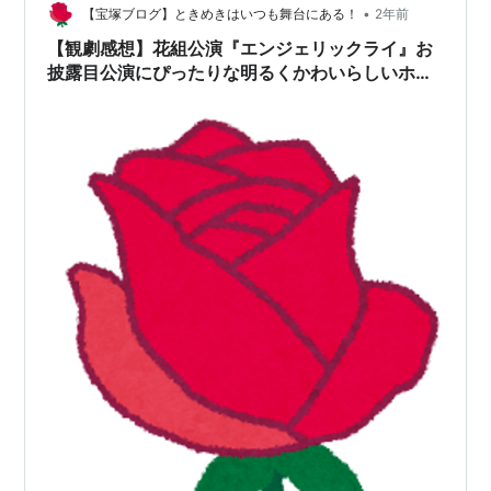
•
【宝塚ブログ】ときめきはいつも舞台にある！
2年前
【観劇感想】花組公演『エンジェリックライ』お
披露目公演にぴったりな明るくかわいらしいホラ
ロマン！