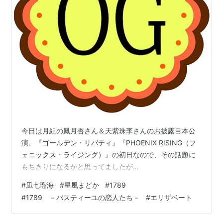
今日は月組の鳳月杏さん＆天紫珠李さんのお披露目本公
演、『ゴールデン・リバティ』『PHOENIX RISING（フ
ェニックス・ライジング）』の初日なので、その話題に
もちきりになるかと思ってましたが…
#
凪七瑠海
#
星風まどか
#
1789
#
1789 －バスティーユの恋人たち－
#
エリザベート