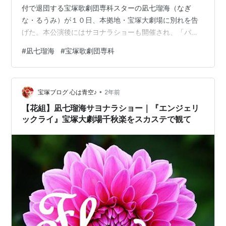
付で退団する宝塚歌劇団専科スターの凪七瑠海（なぎ
な・るうみ）が１０日、本拠地・宝塚大劇場に別れを告
げた。本公演後にはサヨナラショーも開催され、「パッ
ション・ダムール」や「蘭陵王」など代表作を歌い踊っ
#
凪七瑠海
#
宝塚歌劇団専科
た。専科での単独サヨナラショーは初風緑（０５年１１
月）以来、１９年ぶりとなる。 同期で元花組トップの明
日海りおから花束を贈られ、思わず笑顔。「人生の全て
•
だった宝塚。愛する場所を去るのは、相当な勇気が必要
宝塚ブログ 心は青空♪
2年前
でした」とあいさつしていた。 サヨナラショーで歌う凪
【花組】凪七瑠海サヨナラショー｜『エンジェリ
七瑠海（中央）＝撮影・石井剣太郎 参照元：ht…
ックライ』宝塚大劇場千秋楽をスカステで観て