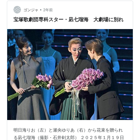
•
ゴンジャ
2年前
宝塚歌劇団専科スター・凪七瑠海 大劇場に別れ
明日海りお（左）と瀬央ゆりあ（右）から花束を贈られ
る凪七瑠海（撮影・石井剣太郎） ２０２５年１月１９日