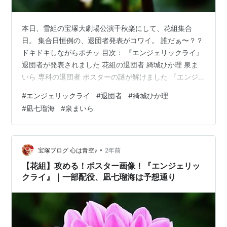
本日、雪組の宝塚大劇場公演千秋楽にして、花組集合
日。 集合日恒例の、退団者発表がコワイ。 誰だぁ〜？？
ドキドキしながらポチッ 目次： 『エンジェリックライ』
退団者が発表されました 花組の退団者 綺城ひか理 泉ま
いら 専科の退団者 ポスターの謎が解けました 『エンジ
ェリックライ』退団者が発表されました 下記の生徒の退
#
エンジェリックライ
#
退団者
#
綺城ひか理
団発表がありましたのでお知らせいたします。 花組綺城
#
凪七瑠海
#
泉まいら
ひか理泉 まいら 2025年1月19日（花組 東京宝塚劇場公
演千秋楽）付で退団 引用元：宝塚歌劇公式HP 下記の生
徒の退団発表がありましたのでお知らせいたします。 専
科凪七 瑠海 2025年1月19日（花組 東京宝塚劇場公演千
•
宝塚ブログ 心は青空♪
2年前
秋…
【花組】攻める！ポスター画像！『エンジェリッ
クライ』｜一部配役、凪七瑠海は予想通り