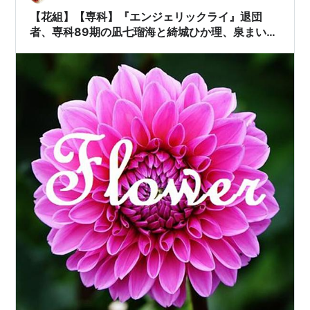
たショーでも大活躍し、大階段は永久輝、新トップ娘
【花組】【専科】『エンジェリックライ』退団
役・星空美咲の手前で階段降り。大きな白い羽根を背…
者、専科89期の凪七瑠海と綺城ひか理、泉まいら
orz