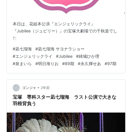
本日は、花組本公演『エンジェリックライ』
『Jubilee（ジュビリー）』の宝塚大劇場での千秋楽でし
た
#
凪七瑠海
#
凪七瑠海 サヨナラショー
#
エンジェリックライ
#
Jubilee
#
綺城ひか理
#
泉まいら
#
明日海りお
#
89期
#
永久輝せあ
#
97期
•
ゴンジャ
2年前
宝塚 専科スター凪七瑠海 ラスト公演で大きな
羽根背負う