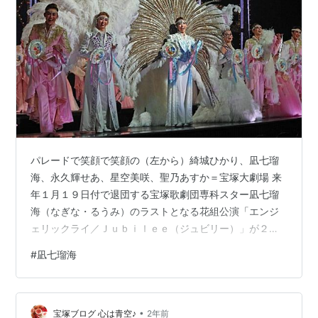
パレードで笑顔で笑顔の（左から）綺城ひかり、凪七瑠
海、永久輝せあ、星空美咲、聖乃あすか＝宝塚大劇場 来
年１月１９日付で退団する宝塚歌劇団専科スター凪七瑠
海（なぎな・るうみ）のラストとなる花組公演「エンジ
ェリックライ／Ｊｕｂｉｌｅｅ（ジュビリー）」が２８
日、本拠地の兵庫・宝塚大劇場での初日を迎えた。 本公
#
凪七瑠海
演は花組新トップスター永久輝せあの本拠地お披露目公
演でもあり、「エンジェリックライ」で凪七は物語のソ
ロモンの指輪を所持し、物語のカギとなる宝石商・フェ
•
デリコ役。ヒゲ姿もダンディなイケオジを熱演した。ま
宝塚ブログ 心は青空♪
2年前