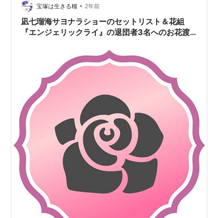
•
凪七瑠海 同時退団のお二人 泉まいらくん あかさん（綺
宝塚は生きる糧
2年前
城ひか理） 研22、89期の最後の一人だったカチャ サヨ
凪七瑠海サヨナラショーのセットリスト＆花組
ナラショーのセッ…
『エンジェリックライ』の退団者3名へのお花渡
し…凪七瑠海には明日海りおと望海風斗がお花渡
し！渡し【東京大千秋楽追記】