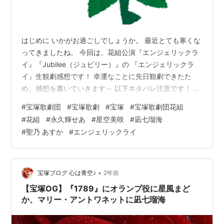
はじめに いかがお過ごしでしょうか。 最近とても寒くな
ってきましたね。 今回は、花組公演『エンジェリックラ
イ』『Jubilee（ジュビリー）』の 『エンジェリックラ
イ』生観劇感想です！ 幸運なことに先日観劇できたた
め、感想を書いていきます～ 以下ネタバレ注意です！ 明
るくかわいらしい物語！ 世界観も演者さんも物語もすべ
#
宝塚歌劇団
#
宝塚歌劇
#
宝塚
#
宝塚歌劇団花組
てがかわいらしいです！ どこか懐かしいドラマをみてい
#
花組
#
永久輝せあ
#
星空美咲
#
凪七瑠海
るような、 まんがを読んでいるような感覚になるストー
#
聖乃 あすか
#
エンジェリックライ
リー展開です。 この先どうなるか、なんとなくわかって
はいるけれど、 やっぱり楽しいし好きになるような明る
い物語です！ 特に、かわいらしいで言うと、 エンジェル
達がコメディセンス…
•
宝塚ブログ 心は青空♪
2年前
【宝塚OG】『1789』にオランプ役に星風まど
か、マリー・アントワネットに凪七瑠海