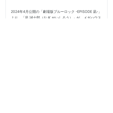
ス】2024年9月発売予定♪
2024年4月公開の「劇場版ブルーロック -EPISODE 凪-」