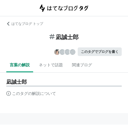
はてなブログ トップ
凪誠士郎
このタグでブログを書く
言葉の解説
ネットで話題
関連ブログ
凪誠士郎
このタグの解説について