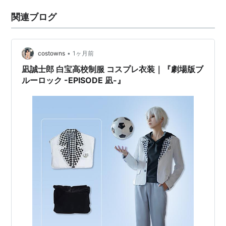
関連ブログ
•
costowns
1ヶ月前
凪誠士郎 白宝高校制服 コスプレ衣装｜『劇場版ブ
ルーロック -EPISODE 凪-』