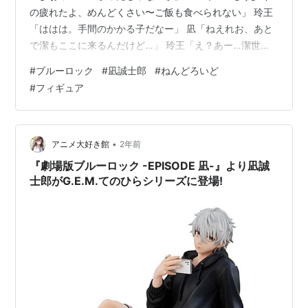
の疲れたよ、めんどくさい〜ご飯も食べられない」 玲王
「ははは。手間のかかる子だなー」 凪「ねえれお、あと
で潔もここに来るんだけど…」 玲王「え？あー…潔世一
なぁ。別にいいけど、もうほとんど場所空いてなく
#
ブルーロック
#
凪誠士郎
#
ねんどろいど
ね？」 凪「じゃあ俺が潔のとこへいくね」玲王「なっ
#
フィギュア
凪…？お、おれはどうなる！？」凪「じゃあね玲王…なん
て嘘だよ」 玲王「凪っ…お前なぁ…！」 凪「それじゃそ
ろそろ…サッカーしようか」 ここまで見て下さりありが
とうございます(_ _) 今日掃除をしてたら、凪のねんどろ
•
アニメ大好き館
2年前
いどを開封して力がつきてしまい…
『劇場版ブルーロック -EPISODE 凪-』より凪誠
士郎がG.E.M.てのひらシリーズに登場!