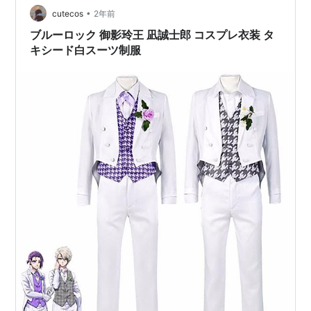
•
cutecos
2年前
ブルーロック 御影玲王 凪誠士郎 コスプレ衣装 タ
キシード白スーツ制服