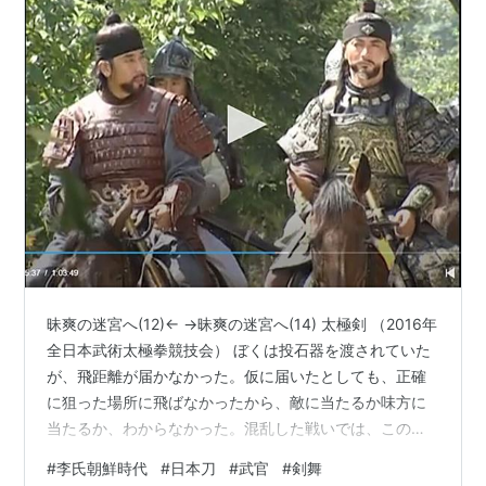
昧爽の迷宮へ(12)← →昧爽の迷宮へ(14) 太極剣 （2016年
全日本武術太極拳競技会） ぼくは投石器を渡されていた
が、飛距離が届かなかった。仮に届いたとしても、正確
に狙った場所に飛ばなかったから、敵に当たるか味方に
当たるか、わからなかった。混乱した戦いでは、この道
具は使いものにならないと思った。それで、少し離れた
#
李氏朝鮮時代
#
日本刀
#
武官
#
剣舞
場所から戦闘を眺めていた。ぼくはきょうも、朝から裸