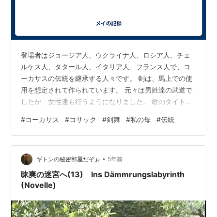
登場者はジョージア人、ウクライナ人、ロシア人、チェ
ルケス人、タタール人、イタリア人、フランス人で、コ
ーカサスの伝統を継承する人々です。 剣は、馬上での使
用を想定されて作られています。 元々は男姓達の武道で
したが、女性達も行うようになりました。 歌のタイトル
は「私の母」。 冒頭の音量にご注意。 Caucasus Sword
#
コーカサス
#
コサック
#
剣舞
#
私の母
#
伝統
Dance - Saber Spinning コーカサスの剣舞 サーベルの回
転 youtu.be
•
ギトンの秘密部屋だぞぉ
5年前
昧爽の迷宮へ(13) Ins Dämmrungslabyrinth
(Novelle)