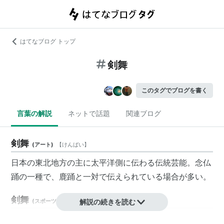
はてなブログ トップ
剣舞
このタグでブログを書く
言葉の解説
ネットで話題
関連ブログ
剣舞
(
アート
)
【
けんばい
】
日本の東北地方の主に太平洋側に伝わる伝統芸能。
念仏
踊
の一種で、
鹿踊
と一対で伝えられている場合が多い。
剣舞
(
スポーツ
)
【
けんばい
解説の続きを読む
】
→
佐藤悠己