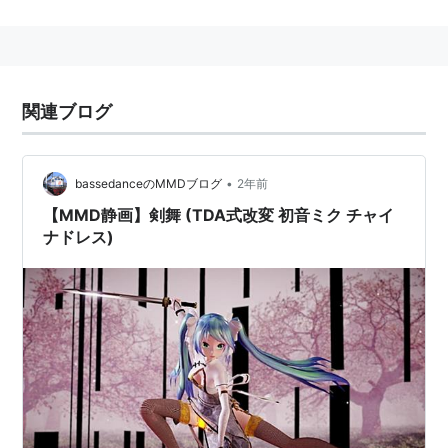
関連ブログ
•
bassedanceのMMDブログ
2年前
【MMD静画】剣舞 (TDA式改変 初音ミク チャイ
ナドレス)