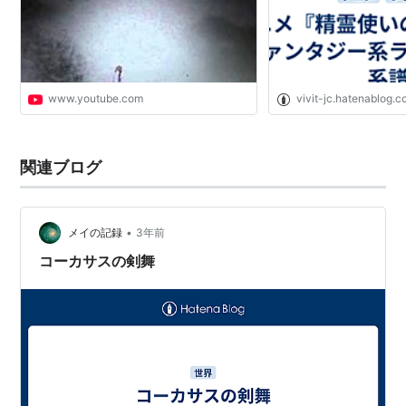
www.youtube.com
vivit-jc.hatenablog.
関連ブログ
•
メイの記録
3年前
コーカサスの剣舞