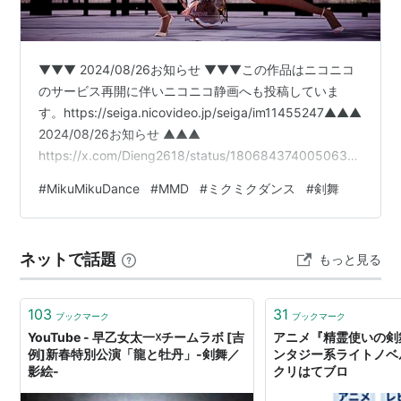
▼▼▼ 2024/08/26お知らせ ▼▼▼この作品はニコニコ
のサービス再開に伴いニコニコ静画へも投稿していま
す。https://seiga.nicovideo.jp/seiga/im11455247▲▲▲
2024/08/26お知らせ ▲▲▲
https://x.com/Dieng2618/status/18068437400506371
74 ※ニコニコ静画のサービスが停止しているため、この
#
MikuMikuDance
#
MMD
#
ミクミクダンス
#
剣舞
ブログのみの公開となります。 ◆説明 (1) ポーズは次の
配布モーション5912フレーム目を元に調整したもので
す。 *MMD Motion "侠客行"：兰若_Ruo/鬼瞳
ネットで話題
もっと見る
https://www.bili…
103
31
ブックマーク
ブックマーク
YouTube - 早乙女太一☓チームラボ [吉
アニメ『精霊使いの剣
例]新春特別公演「龍と牡丹」-剣舞／
ンタジー系ライトノベル
影絵-
クリはてブロ