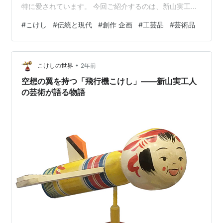
特に愛されています。 今回ご紹介するのは、新山実工人
が手がけた椿材製の七福神セットです。その一つ一つに
#
こけし
#
伝統と現代
#
創作 企画
#
工芸品
#
芸術品
込められた想いと職人技の結晶を紐解きながら、この素
晴らしい作品の魅力をお伝えします。 七福神とは――日
本の文化と信仰の象徴 七福神は、七人の神様で構成さ
•
れ、それぞれが異なる福を授けるとされています。その
こけしの世界
2年前
メンバーには、以下の神々が含まれます： 恵比寿（えび
空想の翼を持つ「飛行機こけし」――新山実工人
す）: 商売繁盛と漁業の神様。鯛を抱えた…
の芸術が語る物語