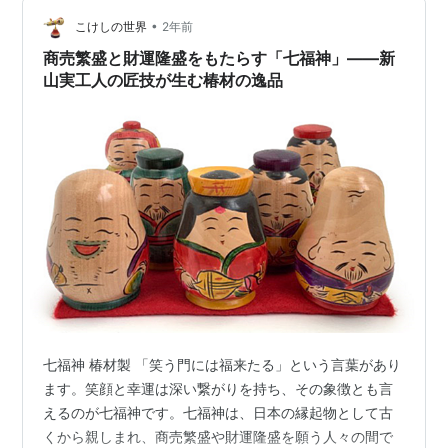
たる匠技 新山実工人は、50年以上にわたりこけしの制作
•
に携わり、その道を極めてきました。彼の作品は、伝統
こけしの世界
2年前
的な技術と現代的な感性を融合させることで、多くのフ
商売繁盛と財運隆盛をもたらす「七福神」――新
ァンを魅了してきました。新山工人の手か…
山実工人の匠技が生む椿材の逸品
七福神 椿材製 「笑う門には福来たる」という言葉があり
ます。笑顔と幸運は深い繋がりを持ち、その象徴とも言
えるのが七福神です。七福神は、日本の縁起物として古
くから親しまれ、商売繁盛や財運隆盛を願う人々の間で