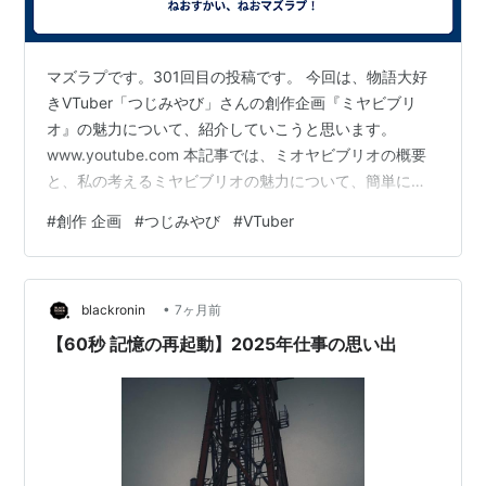
マズラプです。301回目の投稿です。 今回は、物語大好
きVTuber「つじみやび」さんの創作企画『ミヤビブリ
オ』の魅力について、紹介していこうと思います。
www.youtube.com 本記事では、ミオヤビブリオの概要
と、私の考えるミヤビブリオの魅力について、簡単に紹
介していきます。 ミオヤビブリオは、私に創作の楽し
#
創作 企画
#
つじみやび
#
VTuber
さ、そして「自分の小説を誰かに読んでもらい、感想を
もらうこと」の嬉しさを教えてくれた企画です。 ぜひ少
しでも多くの方に、ミヤビブリオやつじみやびさんの魅
•
力を知ってもらえればと思います。 『ミヤビブリオ』と
blackronin
7ヶ月前
は ミヤビブリオはいいぞ 〜ミヤビブリオの魅力紹介〜
【60秒 記憶の再起動】2025年仕事の思い出
ミヤビブリオの魅力①：…