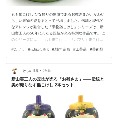
もも雛こけし ひな祭りの象徴であるお雛さまが、かわい
らしい果物の姿をまとって登場しました。伝統と現代的
なアレンジが融合した「果物雛こけし」シリーズは、新
山実工人の50年にわたる匠技が光る特別な作品です。 こ
のシリーズには、「もも雛こけし」「パプリカ雛こけ
し」「りんご雛こけし」という3つのユニークなデザイン
#
こけし
#
伝統と現代
#
創作 企画
#
工芸品
#
芸術品
がラインナップされています。それぞれが独自の魅力を
持つこの作品は、伝統的なひな祭りを新しい視点で楽し
むことができる希少なアイテムです。 新山実工人の果物
•
雛こけし――その魅力とは？ 1. 果物を纏ったユニークな
こけしの世界
2年前
デザイン 「果物雛こけし」シリーズの最大の特徴は、果
新山実工人の匠技が光る「お雛さま」――伝統と
物と雛こけしの組み合わせという斬新…
美が織りなす雛こけし 2本セット