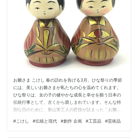
お雛さま こけし 春の訪れを告げる3月、ひな祭りの季節
には、美しいお雛さまが私たちの心を温めてくれます。
ひな祭りは、女の子の健やかな成長と幸せを願う日本の
伝統行事として、古くから親しまれています。そんな特
別な日のために、新山実工人の匠技が詰まった「お雛さ
ま」雛こけしをご紹介します。このブログでは、新山実
#
こけし
#
伝統と現代
#
創作 企画
#
工芸品
#
芸術品
工人の作品の魅力とともに、この雛こけしが持つ特別な
価値について詳しく解説します。 新山実工人の50年にわ