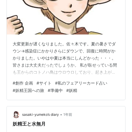
大変更新が遅くなりました。佐々木です。夏の暑さでダ
ウン→感染症にかかりさらにダウンで、回復に時間がか
かりました。いやはや夏は本当にしんどかった・・・。
皆さまは大丈夫だったでしょうか。 私が臥せっている間
も王からのコトノハ鳥はウロウロしており、起き上がれ
るようになってからちょくちょくやりとりをしておりま
#
創作 企画
#
サイト
#
私のフェアリーカード占い
した。妖精の国からの使いなので人間の感染症とか全然
#
妖精王国への旅
#
準備中
#
妖精
大丈夫なんですね。私の咳とかかかっていたんじゃない
かと思うんですけど。コトノハドリはとても元気です
ね。 ※初めて読んでくださっている方、このブログは
「私のフェアリーカード占い」という個人サイトの中に
•
sasaki-yumeko’s diary
1年前
ある、妖精王国への旅を案内する役の佐々木があれこ
妖精王と水無月
れ…