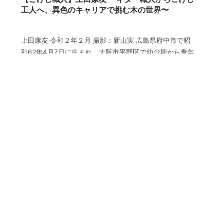
です。伝統的なこけしの製作技術を守りつつ、現…
工人へ、異色のキャリアで挑む木の世界〜
上田康友 令和２年２月 撮影：新山実 広島県府中市で昭
和62年4月7日に生まれ、大阪市平野区で幼少期から青年
期を過ごした上田康友さん。その人生は、木と音楽に育
まれてきました。ギター製作の専門学校を卒業し、エレ
キギターやエレキベースを制作する中で、木材の持つ可
能性に魅了されました。音楽関係の仕事に従事した後、
#
こけし
#
伝統と現代
#
創作 企画
#
工芸品
#
芸術品
24歳のときにロンドンへ渡り、海外の文化に触れる中で
木製の知育玩具に出会います。この経験が、彼の人生の
大きな転機となりました。 日本一周とこけしとの出会い
•
ロンドンから帰国した上田さんは、キャンピングカーを
こけしの世界
2年前
購入して1年間日本一周の旅に出ました。その道中で訪れ
【こけし職人】新山実〜伝統の継承と革新を目指
た弥治郎の伝統こけしに深い感銘を受…
して〜