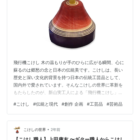
飛行機こけし 木の温もりが手のひらに広がる瞬間、心に
蘇るのは郷愁の念と日本の伝統美です。こけしは、長い
歴史と深い文化的背景を持つ日本の伝統工芸品として、
国内外で愛されています。そんなこけしの世界に革新を
もたらしたのが、新山実工人による「飛行機こけし」で
す。 「飛行機こけし」はただの工芸品ではありません。
#
こけし
#
伝統と現代
#
創作 企画
#
工芸品
#
芸術品
それは空想の翼を広げ、見る者を夢の旅へと誘う作品で
す。このブログでは、新山実工人の技術と想い、そして
「飛行機こけし」が生み出す魅力について深掘りしてい
•
きます。 新山実工人――伝統と創造の融合 新山実工人
こけしの世界
2年前
は、多くのこけしファンから支持を集めるベテラン工人
【こけし職人】上田康友 〜ギター職人からこけし