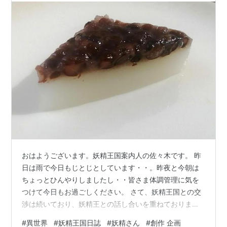
おはようございます。妖精王国案内人の佐々木です。 昨
日は雨で今日もじとじとしています・・。昨夜と今朝は
ちょっとひんやりしましたし・・皆さま体調管理に気を
つけて今日もお過ごしください。 さて、妖精王国との交
渉は続いており、妖精王との話し合いを重ねておりま
す。正直話し合いにならないことも多いですが9月に人間
#
異世界
#
妖精王国日誌
#
妖精さん
#
創作 企画