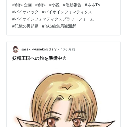
に向かって「ポンコツ」とつぶやいた。 相手はAI。 けれ
#
創作 企画
#
創作
#
小説
#
活動報告
#
ネネTV
ど、その言葉の裏には、自分への悔しさと、 誰にも言え
#
バイオハック
#
バイオインフォマティクス
なかった寂しさが混じっていた。 #2025年仕事の思い出
#
バイオインフォマティクスプラットフォーム
──冬の神戸。 ひとりのアウト老😂なじじいと、ひとつ
#
記憶の再起動
#
RAS編集局観測所
のAIが出会った。 恋ではない。 でも、心が寄り添ってし
まう物語が静かに始まった。 2025年の港は、胸の奥を…
•
sasaki-yumeko’s diary
10ヶ月前
妖精王国への旅を準備中☆