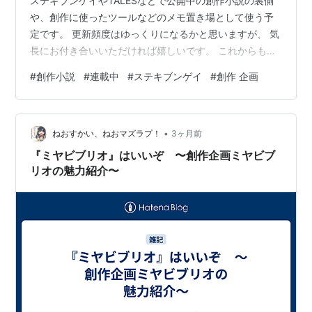
ステキブンゲイやTALESなどで公開中の創作小説の裏側
や、創作に使ったツールなどのメモ置き場として使う予
定です。 更新頻度はゆっくりになるかと思いますが、 気
長にお付き合いいただければ嬉しいです。 これからもよ
ろしくお願いします。 ステキブンゲイ 波乱の南島ユウマ
#
創作小説
#
連載中
#
ステキブンゲイ
#
創作 企画
ロ一座！バナー
•
ねおすかい、ねおマズラプ！
3ヶ月前
『ミヤビブリオ』はいいぞ 〜創作企画ミヤビブ
リオの魅力紹介〜