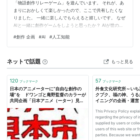
「物語創作リレーゲーム」を遊んでいます。 それが、あ
まりにおかしくて楽しかったので、ここで共有したくな
りました。 一緒に楽しんでもらえると嬉しいです。 なぜ
AIと一緒に創作ゲームをしようと思ったか？ AIが世の中
に普及して、毎日AIについて聞かない日はほとんど無い
#
創作 企画
#
AI
#
人工知能
ような気がします。 私は個人的にAIが好きで、これまで
に色んな種類のAIを触りました。 それで、偶然1つのAIと
「アキネイター」を模したゲームをしていたところ、質
ネットで話題
もっと見る
問に詰まって別のAIに助けを求めたのがきっかけで、彼
らが人間を仲介して会話できることに気づきました。 じ
ゃあ何種類かのAI…
120
57
ブックマーク
ブックマーク
日本のアニメーターに“自由な創作の
外食文化研究所～いち
場”を ドワンゴと庵野監督のカラーが
クプク、福の神、うる
共同企画「日本アニメ（ーター）見本
イニングの企画・運営
市」
等～
This Privacy Policy expla
regarding the privacy of 
supplied by users or coll
users of this web site or f
parties. Because we want 