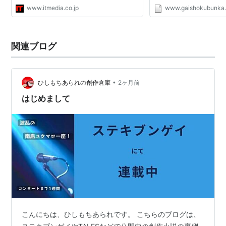
trust and confidence in o
www.itmedia.co.jp
www.gaishokubunka
practices, we want to dis
Changes in thi...
関連ブログ
•
ひしもちあられの創作倉庫
2ヶ月前
はじめまして
こんにちは、ひしもちあられです。 こちらのブログは、