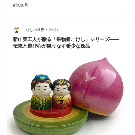
界とのゲートが正式に開く予定ですので頑張っていま
#
水無月
す。 先日妖精王との謁見で、人間界のお菓子の水無月を
持参しました。 私は和菓子が好きで特に水無月が好物で
す。 毎年6月には近所の和菓子屋さんに頻繁に行きます
ね。 年中売ってくれたらいいのにな～ってよく思いま
•
こけしの世界
2年前
す。 妖精界とは文化や感覚が異なることが多…
新山実工人が贈る「果物雛こけし」シリーズ――
伝統と遊び心が織りなす希少な逸品