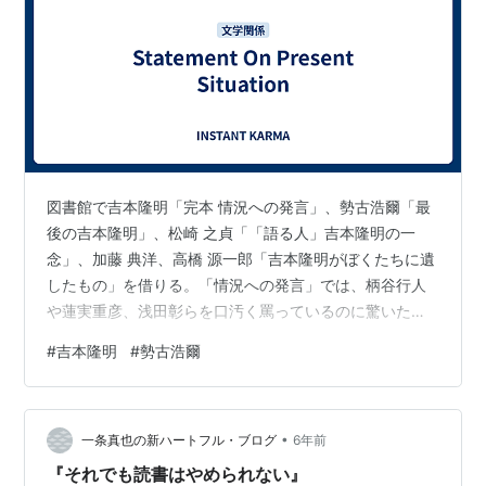
図書館で吉本隆明「完本 情況への発言」、勢古浩爾「最
後の吉本隆明」、松崎 之貞「「語る人」吉本隆明の一
念」、加藤 典洋、高橋 源一郎「吉本隆明がぼくたちに遺
したもの」を借りる。「情況への発言」では、柄谷行人
や蓮実重彦、浅田彰らを口汚く罵っているのに驚いた。
これは言われたほうは一生忘れないよな、絶対に報復し
#
吉本隆明
#
勢古浩爾
てやろうという気になるよな、と思うが、それを承知で
ここまでのことが書けるというのが魅力といえばいえな
くもない。「反核」やら「反原発」への異論もそうで、
•
とにかく思ったことを言い切るという胆力は今の知識人
一条真也の新ハートフル・ブログ
6年前
に最も欠けているものだろう。だからテレビタレントや
『それでも読書はやめられない』