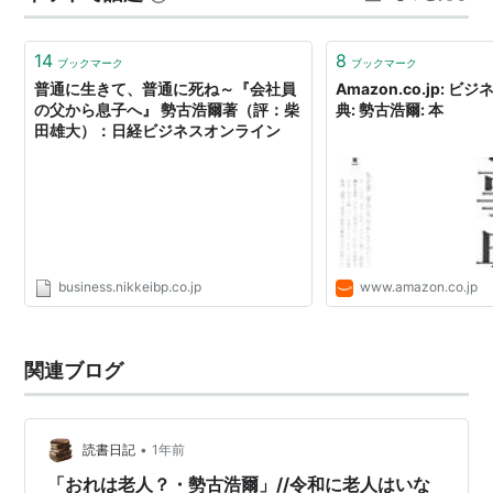
やっつけるという内容。定年バカでの結論「自分の好き
にすればよい」とい…
14
8
ブックマーク
ブックマーク
普通に生きて、普通に死ね～『会社員
Amazon.co.jp: 
の父から息子へ』 勢古浩爾著（評：柴
典: 勢古浩爾: 本
田雄大）：日経ビジネスオンライン
business.nikkeibp.co.jp
www.amazon.co.jp
関連ブログ
•
読書日記
1年前
「おれは老人？・勢古浩爾」//令和に老人はいな