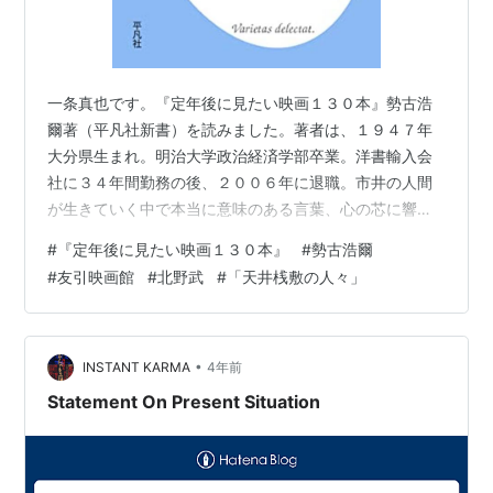
一条真也です。『定年後に見たい映画１３０本』勢古浩
爾著（平凡社新書）を読みました。著者は、１９４７年
大分県生まれ。明治大学政治経済学部卒業。洋書輸入会
社に３４年間勤務の後、２００６年に退職。市井の人間
が生きていく中で本当に意味のある言葉、心の芯に響く
言葉を思考し、表現し続けているとか。１９８８年、第
#
『定年後に見たい映画１３０本』
#
勢古浩爾
７回 毎日二十一世紀賞受賞。著書にブログ『それでも読
#
友引映画館
#
北野武
#
「天井桟敷の人々」
書はやめられない』で紹介した本の他、『定年後のリア
ル』（草思社文庫）、『わたしを認めよ！』（洋泉社新
書ｙ）、『ひとりぼっちの辞典』（清流出版）、『会社
員の父から息子へ』（ちくま新書）、『最後の吉本隆
•
INSTANT KARMA
4年前
明』（筑摩書房）、『定年バカ』（ＳＢ新書）、『人
Statement On Present Situation
生…