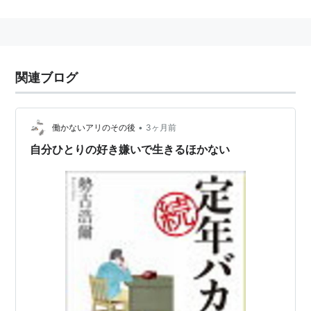
た人間だったが、本質を見失った英語バカになったこと
を
反省しているという。英語はもう二度と話すまいと公言
している。
関連ブログ
著書
•
働かないアリのその後
3ヶ月前
『中島みゆき・あらかじめ喪われた愛』
自分ひとりの好き嫌いで生きるほかない
『自分をつくるための読書術』
『こういう男になりたい』
『まれに見るバカ』
『ぶざまな人生』
『この俗物が!』
『「自分の力」を信じる思想』
『おやじ論』
『自分様と馬の骨』