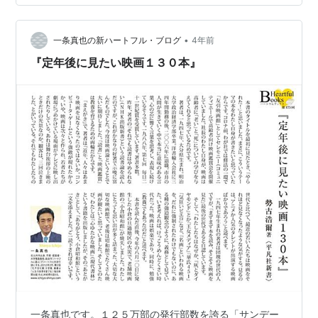
「夢」や「目的」を持って、それに向かって生きている
人がいる。それはそれでいい。けっこうなことだ。 しか
•
し特別な「夢」や「目的」がなかったとしても、あるい
一条真也の新ハートフル・ブログ
4年前
は、その「夢」や「目的」に挫折してしまったとして
『定年後に見たい映画１３０本』
も、劣等感を感じる必要はない。それならそ…
一条真也です。１２５万部の発行部数を誇る「サンデー