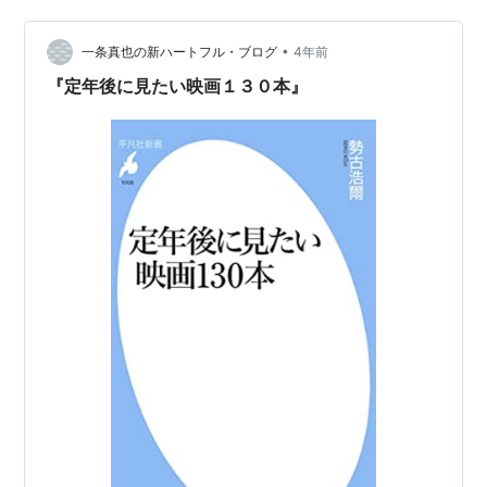
ん60歳ころの本。古今東西の人生論を読んでぶった切る
というか、お得意の戦法。数々の人生論で私が読んでい
•
るのは4分の1くらい。結局、何パターンかの似たり寄っ
一条真也の新ハートフル・ブログ
4年前
たりなんだな・・・やっぱり、ということがわかる。そ
『定年後に見たい映画１３０本』
りゃあ、そう…