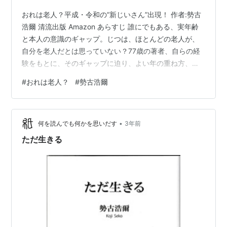
おれは老人？平成・令和の“新じいさん”出現！ 作者:勢古
浩爾 清流出版 Amazon あらすじ 誰にでもある、実年齢
と本人の意識のギャップ。じつは、ほとんどの老人が、
自分を老人だとは思っていない？77歳の著者、自らの経
験をもとに、そのギャップに迫り、よい年の重ね方、生
き方を考える。 読後感想 僕はまだ前期高齢者と国の社会
#
おれは老人？
#
勢古浩爾
保険関連から言われているが、自分から「僕は老人なん
だ」とは一言も言ったことは無い 昭和の頃は６０歳過ぎ
れば通勤も大変だし、足腰弱く、当然パソコンすら触れ
•
ない 当然見るからに老人と言われる人が多かった ところ
何を読んでも何かを思いだす
3年前
が令和の高齢者はユニクロやレオンで着用している最新
ただ生きる
トレンドの衣服を着て…