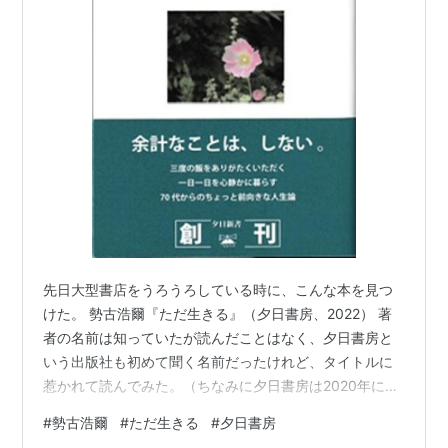
先日大型書店をうろうろしている時に、こんな本を見つ
けた。 勢古浩爾『ただ生きる』（夕日書房、2022） 著
者の名前は知っていたが読んだことはなく、夕日書房と
いう出版社も初めて聞く名前だったけれど、タイトルに
惹かれて読んでみた。（ちなみに夕日書房は2020年に設
立された出版社） 「ただ生きる」とはどういう生き方
#
勢古浩爾
#
ただ生きる
#
夕日書房
か？ はっきり定義されているわけではない。 例えば