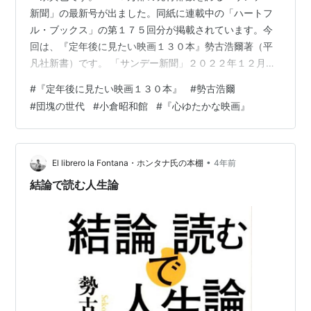
新聞」の最新号が出ました。同紙に連載中の「ハートフ
ル・ブックス」の第１７５回分が掲載されています。今
回は、『定年後に見たい映画１３０本』勢古浩爾著（平
凡社新書）です。 「サンデー新聞」２０２２年１２月３
日号 本書のタイトルを最初に見たとき、「やられた！」
#
『定年後に見たい映画１３０本』
#
勢古浩爾
と思いました。まさに、こういうテーマの本をわたし自
#
団塊の世代
#
小倉昭和館
#
『心ゆたかな映画』
身が書きたいと思っていたからです。コロナ前、わが社
では修活の一環で「友引映画館」としてセレモニー（コ
ミュニティ）ホールで高齢者向け映画鑑賞会を開催して
いました。社長のわたし自身が、映画は高齢者に「老
•
El librero la Fontana・ホンタナ氏の本棚
4年前
い」と「死」についての学びを与えてくれると思って…
結論で読む人生論