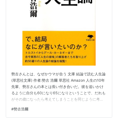
勢古さんとは、なぜかウマが合う 文庫 結論で読む人生論
(草思社文庫) 作者:勢古 浩爾 草思社 Amazon 人生の10年
先輩、勢古さんの本とは長い付き合いだ。彼を追いかけ
るように自分も60になり65になりということで、だれも
がその歳になったら考えてしまうことを同じように考え
て、結局は時間の流れに流されていくことも、後を追う
#
勢古浩爾
のだなあ。 この本、最初は2006年に出ているので勢古さ