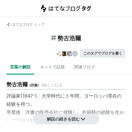
はてなブログ トップ
勢古浩爾
このタグでブログを書く
言葉の解説
ネットで話題
関連ブログ
勢古浩爾
(
読書
)
【
せここうじ
】
評論家(1947-)。大学時代に１年間、ヨーロッパ滞在の
経験を持つ。
卒業後、洋書の販売会社に就職し、在籍時の経験を生か
解説の続きを読む
して評論活動に勤しんでいる。
著書「目にあまる英語バカ」で自らも英語を勉強してき