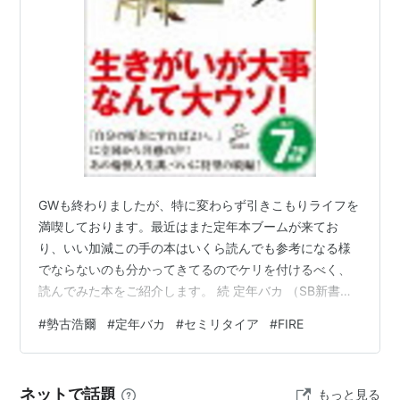
『思想なんかいらない生活』(2004年)
「目にあまる英語バカ」
GWも終わりましたが、特に変わらず引きこもりライフを
満喫しております。最近はまた定年本ブームが来てお
り、いい加減この手の本はいくら読んでも参考になる様
でならないのも分かってきてるのでケリを付けるべく、
読んでみた本をご紹介します。 続 定年バカ （SB新書） [
勢古 浩爾 ]価格: 935 円楽天で詳細を見る 定年本の息の
#
勢古浩爾
#
定年バカ
#
セミリタイア
#
FIRE
根を止めたつもりだったのに という強めのまえがきから
始まるこの本は、この2年前に出版した「定年バカ」でや
っつけたと思ってた定年本が「人生100年時代」という嘘
ネットで話題
もっと見る
を盾に大量に出てきたので、勢古さんがバカバカ言って