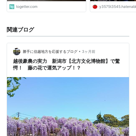
togetter.com
y3575t3545.hatenabl
関連ブログ
•
勝手に信越地方を応援するブログ
3ヶ月前
越後豪農の実力 新潟市【北方文化博物館】で驚
愕！ 藤の花で運気アップ！？