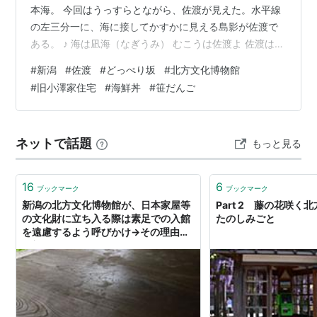
本海。 今回はうっすらとながら、佐渡が見えた。水平線
の左三分一に、海に接してかすかに見える島影が佐渡で
ある。 ♪ 海は凪海（なぎうみ） むこうは佐渡よ 佐渡はく
っきりと濃く見えることもあるのだが、いま新潟にはた
#
新潟
#
佐渡
#
どっぺり坂
#
北方文化博物館
まにしか来ないので、くっきり見える佐渡はもう何年も
#
旧小澤家住宅
#
海鮮丼
#
笹だんご
見ていない。 次回に期待して、新潟に来たらまた海辺に
来よう。 寄居浜から少し内陸側に入ったところにある
「どっぺり坂」。 むかしむかし、若いころ、わたしはこ
ネットで話題
もっと見る
の近くに住んでいたので、この坂は何度も上り下りして
いた。懐かしい場所である。 いま訪…
16
6
ブックマーク
ブックマーク
新潟の北方文化博物館が、日本家屋等
Part 2 藤の花咲く
の文化財に立ち入る際は素足での入館
たのしみごと
を遠慮するよう呼びかけ→その理由が
深刻だった「知らなかった…」「ここ
だけの話ではない」