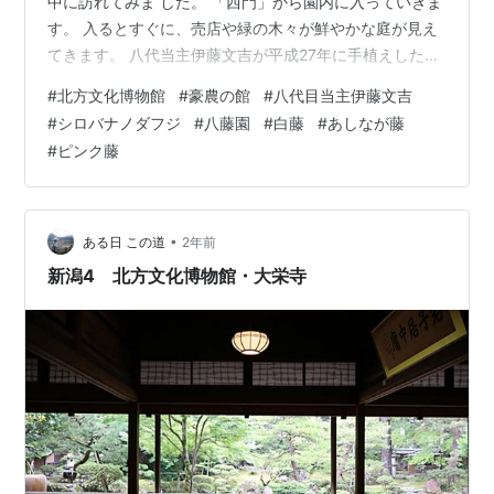
中に訪れてみま した。 「西門」から園内に入っていきま
す。 入るとすぐに、売店や緑の木々が鮮やかな庭が見え
てきます。 八代当主伊藤文吉が平成27年に手植えした
「シロバナノダフジ」が見えます。 残念ながら、その翌
#
北方文化博物館
#
豪農の館
#
八代目当主伊藤文吉
年の平成28年10月25日に、八代当主伊藤文吉は亡くなら
#
シロバナノダフジ
#
八藤園
#
白藤
#
あしなが藤
れ ています。 大藤を観に来る時期には、いつもこの白藤
#
ピンク藤
は「咲き始め」のことが多いです。 今回もやはり咲き始
めですねー･･･。 中門にある受付で、入園料を払って中に
入ります。 平日に訪れたのですが、沢山のお客様がいら
っしゃいました。 …
•
ある日 この道
2年前
新潟4 北方文化博物館・大栄寺