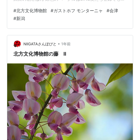
ったクーポンでいただきました。 スモークサーモン＆ク
#
北方文化博物館
#
ガストホフ モンターニャ
#
会津
リームチーズ断面 10分ちょっとで熊谷 20分ちょっとで
#
新潟
本庄早稲田 赤城山？ 30分で高崎駅 1時間弱で越後湯沢
越後湯沢を発車すると雨が降ってきました… 予定通りに
長岡に着きましたが、到着連絡をすると10分勘違いして
たと息子から…。そもそも君の家から10分…
•
NIIGATAさんぽびと
1年前
北方文化博物館の藤 Ⅱ