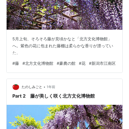
5月上旬、そろそろ藤が見頃かなと「北方文化博物館」
へ。紫色の花に包まれた藤棚は柔らかな香りが漂ってい
た。
#
藤
#
北方文化博物館
#
豪農の館
#
花
#
新潟市江南区
•
たのしみごと
1年前
Part 2 藤が美しく咲く北方文化博物館