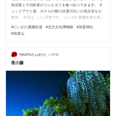
魚沼産と十日町産のコシヒカリを食べ比べできます。 チ
ェックアウト後、ホテルの横の信濃川沿いの遊歩道をお
散歩。 今日は、いい天気です。 にいがた庭園街道を巡る
旅の最後は、新潟市内から車で30分ほどのところにある
#
にいがた庭園街道
#
北方文化博物館
#
弥彦神社
北方文化博物館へ。 昔の豪農の屋敷が博物館になってい
#
弥彦山
ます。 昨日訪れた北方文化博物館新潟分館を持っていた
伊藤家の本邸です。 入館料は800円ですが、JAFの割引
で700円になりました。 広い敷地にめちゃめちゃ大きな
建物がたくさんあります。 全盛期には家族と使用人を合
•
NIIGATAさんぽびと
2年前
わせて100人近…
夜の藤