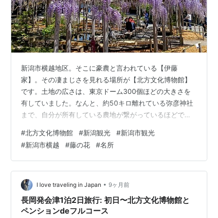
新潟市横越地区。そこに豪農と言われている【伊藤
家】。その凄まじさを見れる場所が【北方文化博物館】
です。土地の広さは、東京ドーム300個ほどの大きさを
有していました。なんと、約50キロ離れている弥彦神社
まで、自分が所有している農地が繋がっているほどでし
た。米の生産が盛んな越後地方でも、名立たる豪農で
#
北方文化博物館
#
新潟観光
#
新潟市観光
す。 【北方文化博物館】という施設は、昔から知ってい
#
新潟市横越
#
藤の花
#
名所
ましたが、訪れる機会がなく、【藤の花】が咲く季節に
なり、思い出したので急遽訪問してみました。ライトア
ップイベントが、例年5月初旬という事もあり、少し早い
訪問かと思いましたが、素晴らしいくらいに、藤の花が
•
I love traveling in Japan
9ヶ月前
咲き誇っていました（2026.4月末訪問）。 正…
長岡発会津1泊2日旅行: 初日〜北方文化博物館と
ペンションdeフルコース