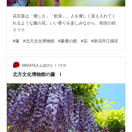
花言葉は「優しさ」「歓迎」。人を優しく迎え入れてく
れるような藤の花。いい香りを楽しみながら、前回の続
きです。
#
藤
#
北方文化博物館
#
豪農の館
#
花
#
新潟市江南区
•
NIIGATAさんぽびと
1年前
北方文化博物館の藤 Ⅰ