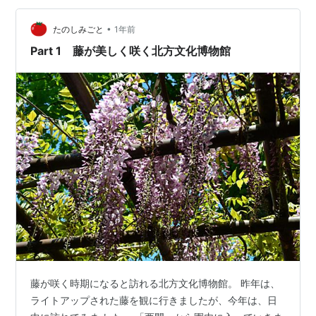
樹齢150年以上、幹まわり1m60cm以上もあり、歴史と
生命力を感じさせてくれ ます。 木の根元のオレンジ色に
•
たのしみごと
1年前
見える部分は、202…
Part 1 藤が美しく咲く北方文化博物館
藤が咲く時期になると訪れる北方文化博物館。 昨年は、
ライトアップされた藤を観に行きましたが、今年は、日