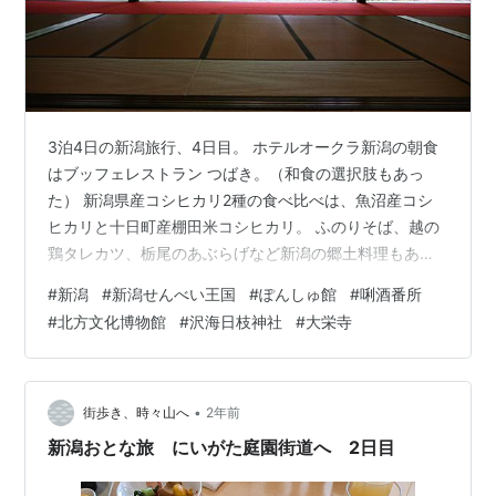
3泊4日の新潟旅行、4日目。 ホテルオークラ新潟の朝食
はブッフェレストラン つばき。（和食の選択肢もあっ
た） 新潟県産コシヒカリ2種の食べ比べは、魚沼産コシ
ヒカリと十日町産棚田米コシヒカリ。 ふのりそば、越の
鶏タレカツ、栃尾のあぶらげなど新潟の郷土料理もあっ
た。フレンチトーストも美味しかった。 朝食の紹介新潟
#
新潟
#
新潟せんべい王国
#
ぽんしゅ館
#
唎酒番所
のホテル┃ホテルオークラ新潟【公式サイト】 CoCoLo新
#
北方文化博物館
#
沢海日枝神社
#
大栄寺
潟へ。 CoCoLo新潟 | ショッピングセンター「駅ビル
CoCoLo」がもっと楽しくなる情報サイト ばかうけ
STATION 新潟せんべい王国で、新潟むすび炭火手焼き煎
餅の醤油とざらめを購入。新潟市に本社のある株式会社
•
街歩き、時々山へ
2年前
栗山米菓が運営…
新潟おとな旅 にいがた庭園街道へ 2日目