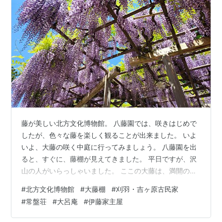
藤が美しい北方文化博物館。 八藤園では、咲きはじめで
したが、色々な藤を楽しく観ることが出来ました。 いよ
いよ、大藤の咲く中庭に行ってみましょう。 八藤園を出
ると、すぐに、藤棚が見えてきました。 平日ですが、沢
山の人がいらっしゃいました。 ここの大藤は、満開のよ
うです。 この大藤は、明治期に邸宅が建てられる前から
#
北方文化博物館
#
大藤棚
#
刈羽・吉ヶ原古民家
育っていたとされ、八代伊藤文吉 が、現在の中庭へ移植
#
常盤荘
#
大呂庵
#
伊藤家主屋
したところ、地下水が豊富な土地のためか、一本の木か
ら 枝が広がり、80畳ほどの大木に育ったとのことです。