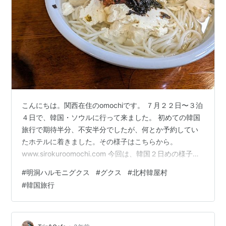
こんにちは。関西在住のomochiです。 ７月２２日〜３泊
４日で、韓国・ソウルに行って来ました。 初めての韓国
旅行で期待半分、不安半分でしたが、何とか予約してい
たホテルに着きました。その様子はこちらから。
www.sirokuroomochi.com 今回は、韓国２日めの様子を
紹介します。 朝ご飯は、あっさりしたものが良いので、
#
明洞ハルモニグクス
#
グクス
#
北村韓屋村
（アラフィフになると朝からこってりしたものはキツイ
#
韓国旅行
です）ククスにしました。ククスとは、韓国の麺料理で
す。 韓国では、結婚式や還暦祝いなどお祝いごとの時に
ククスを食べるそうです。 omochiは特にお祝いごとは無