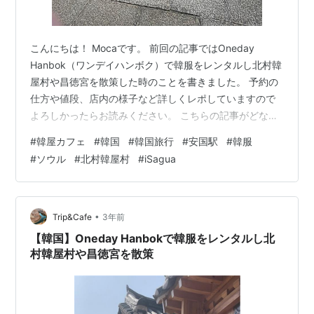
こんにちは！ Mocaです。 前回の記事ではOneday
Hanbok（ワンデイハンボク）で韓服をレンタルし北村韓
屋村や昌徳宮を散策した時のことを書きました。 予約の
仕方や値段、店内の様子など詳しくレポしていますので
よろしかったらお読みください。 こちらの記事がどなた
かの参考になったら嬉しいです☻ www.trip-
#
韓屋カフェ
#
韓国
#
韓国旅行
#
安国駅
#
韓服
cafe510.com 今回の記事では、韓服を返却した後にラン
#
ソウル
#
北村韓屋村
#
iSagua
チで訪れた韓屋カフェ『i Sagua（アイサグア）』を中心
に、街歩き中に見つけた韓屋風CHANELや人気のOnionを
ご紹介します。 伝統的な韓屋カフェ i Saguaの明るい中
庭 ブランチメニューは2種類 素敵な席が多…
•
Trip&Cafe
3年前
【韓国】Oneday Hanbokで韓服をレンタルし北
村韓屋村や昌徳宮を散策