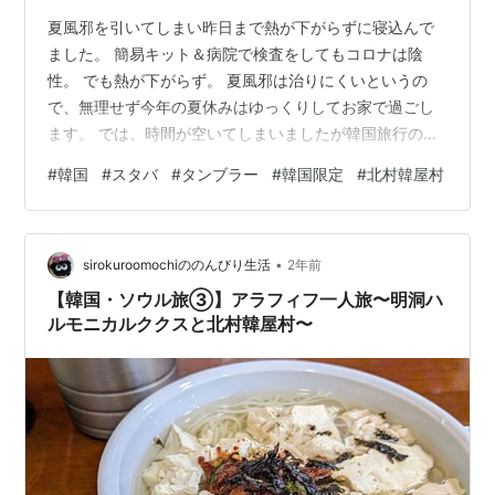
夏風邪を引いてしまい昨日まで熱が下がらずに寝込んで
ました。 簡易キット＆病院で検査をしてもコロナは陰
性。 でも熱が下がらず。 夏風邪は治りにくいというの
で、無理せず今年の夏休みはゆっくりしてお家で過ごし
ます。 では、時間が空いてしまいましたが韓国旅行の続
きです。 スターバックス 韓国限定タンブラー スターバ
#
韓国
#
スタバ
#
タンブラー
#
韓国限定
#
北村韓屋村
ックスコーヒー 北村路店 ランキングにご協力ください
スターバックス 韓国限定タンブラー 日本で発売される
SAKURAシリーズのタンブラーは毎年欠かさず購入して
•
るまゆです。 今年ももちろん購入しました。 SMSで韓国
sirokuroomochiののんびり生活
2年前
や台湾のスタバ限定タンブラーを見ていると本当に可愛
【韓国・ソウル旅③】アラフィフ一人旅〜明洞ハ
くて素敵で。 友人が旅行に…
ルモニカルククスと北村韓屋村〜