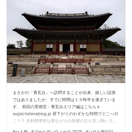
まさかの「青瓦台」へ訪問することが出来、嬉しい誤算
ではありましたが、すでに時間は１５時半を過ぎていま
す。 前回の景徳宮・青瓦台エリア編はこちら↓
sugisi.hatenablog.jp 昼下がりのわずかな時間でどこへ行
こう？ 北村韓屋村は昔ながらの韓屋の立ち並ぶ熱いスポ
ット 北村韓屋村を細かく巡るにはネイバーマップが必要
#
一人旅
#
ゴールデンウィーク 2025
#
ソウル旅行記