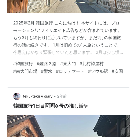
2025年2月 韓国旅行 こんにちは！ 本サイトには、プロ
モーション/アフィリエイト広告などが含まれています。
もう3月も終わりに近づいていますが、まだ2月の韓国旅
行の話の続きです。 1月は初めての1人旅ということで、
今思えばかなり緊張していたと思います。 2月は少し慣
れてきた事もあって、あちこち歩き回ったり、1人ご飯を
#
韓国旅行
#
鍾路３路
#
東大門
#
北村韓屋村
食べるためにお店に入ってみたりしました。 その２は行
#
南大門市場
#
聖水
#
ロッテマート
#
ソウル駅
#
安国
った場所のはなしです。 市庁近辺で初日に迷子？ 2月に
泊まったホテルグレイスリーでは、初日早朝に着いたの
で、まずは朝ごはんにと、明洞まで歩いておかゆの店に
いきました。 しかし、初めての場所、地図が苦手なワタ
•
teku-teku★diary
2年前
シは、明洞を目指して…
韓国旅行1日目🇰🇷✈️母の推し活✨