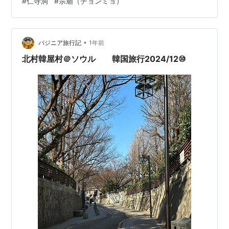
#
仁寺洞
#
宗廟（チョンミョ）
鮮王朝の正宮。『宮（Love in Palace）』『トンイ』『大
王世宗』など、歴史ドラマの舞台としてたびたび登場し
ます。 見どころ 守門将交代式はまるでドラマのワンシー
ン 韓服レンタルでの散…
•
バジニア旅行記
1年前
北村韓屋村＠ソウル 韓国旅行2024/12⑩