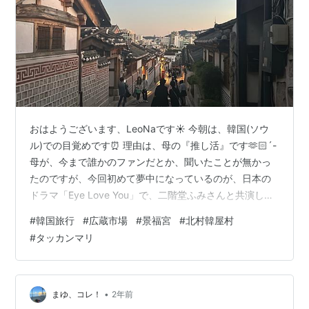
おはようございます、LeoNaです☀️ 今朝は、韓国(ソウ
ル)での目覚めです⏰ 理由は、母の『推し活』です🫶🏻´-
母が、今まで誰かのファンだとか、聞いたことが無かっ
たのですが、今回初めて夢中になっているのが、日本の
ドラマ「Eye Love You」で、二階堂ふみさんと共演し
た、チェ・ジョンヒョプさんです💡 今まで
#
韓国旅行
#
広蔵市場
#
景福宮
#
北村韓屋村
『Instagram』『X』などやっていなかったのに、自分で
#
タッカンマリ
(?)アカウントを作成し、 『Netflix』『Disney＋』など、
全てチェックして、チェ・ジョンヒョプさんの主演のド
ラマを制覇する徹底ぶり👏🏻 9月に福岡で行われた「フ
ァンミーティング」も孫(私の次女)を引き連れ参戦🔥 …
•
まゆ、コレ！
2年前