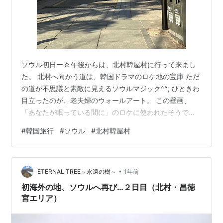
ソウル初日ー☆午後からは、北村韓屋村に行って来まし
た。 北村へ向かう道は、韓国ドラマのロケ地の宝庫 ただ
の道が不思議と素敵に見えるソウルマジック^^; ひときわ
目立ったのが、老夫婦のウォールアート。 この壁画、
「あなたが眠っている間に」のロケに使われたそうです
よ さぁ、桂洞（ケドン）ギルという通りをのぼっていく
#
韓国旅行
#
ソウル
#
北村韓屋村
と～一帯が伝統家屋が密集する韓屋エリア 北村1景から8
景までの景色が楽しめます。 こちら５景、6景。登って
行くときに見える景色が北村6景 登ってから下るとき街
•
を見下ろす景色が北村５景 民族衣装を着た観光客がたん
ETERNAL TREE～永遠の樹～
1年前
さん ! ソウルの街並みが韓屋と融合^^; 5、6景の隣の路地
初海外の地、ソウルへ再び…２日目（北村・昌徳
は7景 可愛い置…
宮エリア）