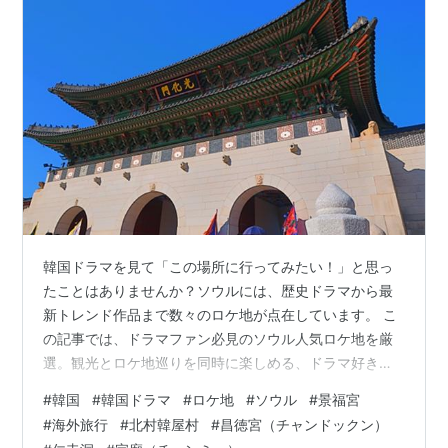
韓国ドラマを見て「この場所に行ってみたい！」と思っ
たことはありませんか？ソウルには、歴史ドラマから最
新トレンド作品まで数々のロケ地が点在しています。 こ
の記事では、ドラマファン必見のソウル人気ロケ地を厳
選。観光とロケ地巡りを同時に楽しめる、ドラマ好きに
おすすめの旅行プランをまとめました。 景福宮（キョン
#
韓国
#
韓国ドラマ
#
ロケ地
#
ソウル
#
景福宮
ボックン）｜歴史ドラマの定番ロケ地 景福宮（キョンボ
#
海外旅行
#
北村韓屋村
#
昌徳宮（チャンドックン）
ックン） ソウル観光の王道「景福宮（경복궁）」は、朝