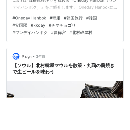
に訪れた韓服体験ができるお店『Oneday Hanbok（ワン
デイハンボク）』をご紹介します。 Oneday Hanbokに
予約する Oneday Hanbokへのアクセス パスポートと現
#
Oneday Hanbok
#
韓服
#
韓国旅行
#
韓国
金での保証金が必要 韓服選び バッグや髪飾りは無料で選
#
安国駅
#
kkday
#
チマチョゴリ
べる 選んだ韓服はこちら 北村韓屋村を韓服で歩く 北村
#
ワンデイハンボク
#
昌徳宮
#
北村韓屋村
韓屋村の有名な景色 北村韓屋村を一通り散策 世界文化遺
産の昌徳宮 最後に Oneday Hanbokに予約する Oneday
…
•
P sign
3年前
【ソウル】北村韓屋マウルを散策・丸鶏の薪焼き
で生ビールを味わう