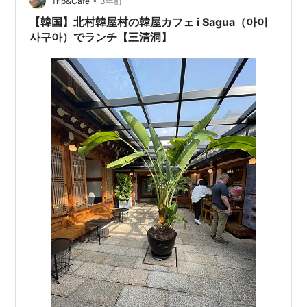
かったけど、食べます。 ホテル前のバス停から１７３番
•
Trip&Cafe
3年前
のバスに…
【韓国】北村韓屋村の韓屋カフェ i Sagua（아이
사구아）でランチ【三清洞】