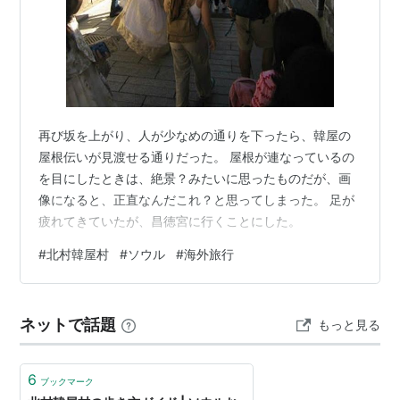
再び坂を上がり、人が少なめの通りを下ったら、韓屋の
屋根伝いが見渡せる通りだった。 屋根が連なっているの
を目にしたときは、絶景？みたいに思ったものだが、画
像になると、正直なんだこれ？と思ってしまった。 足が
疲れてきていたが、昌徳宮に行くことにした。
#
北村韓屋村
#
ソウル
#
海外旅行
ネットで話題
もっと見る
6
ブックマーク