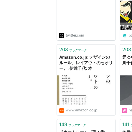
過ぎだろと言う話ですが、
高校時代化学部所属、現在国
立大学工学部化学系4年であ
る僕から一言言わせて欲し
い。 「知らんかった」"
twitter.com
p
208
203
ブックマーク
Amazon.co.jp: デザインの
元ゆ
ルール、レイアウトのセオリ
川千
ー。: 伊達千代: 本
www.amazon.co.jp
n
149
141
ブックマーク
『ホームルーム（著：千
地元