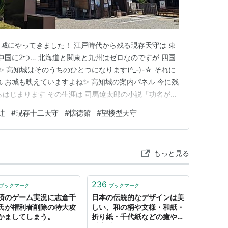
城にやってきました！ 江戸時代から残る現存天守は 東
つ 中国に2つ… 北海道と関東と九州はゼロなのですが 四国
 高知城はそのうちのひとつになります(^_-)-☆ それに
 お城も映えていますよね✨ 高知城の案内パネル 今に残
らはじまります その生涯は 司馬遼太郎の小説「功名が
が辻」は 2006年にNHKの大河ドラマにもなりました
辻
#
現存十二天守
#
懐徳館
#
望楼型天守
山内一豊を... 仲間由紀恵さんが 妻の千代（見性院）を演じ
もっと見る
236
ブックマーク
ブックマーク
済のゲーム実況に志倉千
日本の伝統的なデザインは美
氏が権利者削除の特大攻
しい、和の柄や文様・和紙・
かましてしまう。
折り紙・千代紙などの癒やし
系素材のまとめ