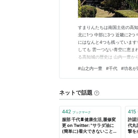
すまりんたちは南国土佐の高知
北に1つ 中部に3つ 近畿に2
にはなんと4つも残っています✨
しても 雲一つない青空に恵まれ
る高知城の歴史は 山内一豊か
辻」で有名になりました 「功名
#
山之内一豊
#
千代
#
功名が
ね(^_-)-☆ 上川隆也さんが 
ら…
ネットで話題
442
415
ブックマーク
服部 千代🍫健康生活,履修変
許諾
更 on Twitter: "サラダ油に
代丸
(簡単に)着火できないことを
撃を
知らないなんて化学知らなさ