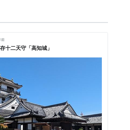
は
千代町
と呼ばれていた。
明治通り
沿いにある。
年前
現存十二天守「高知城」