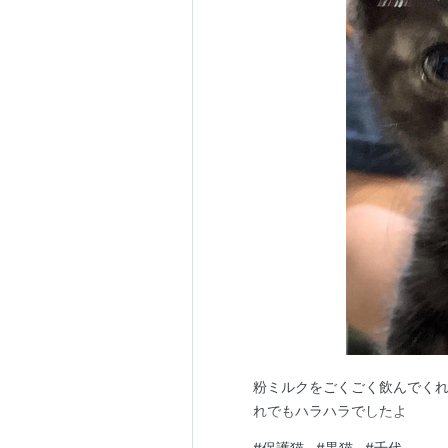
粉ミルクをごくごく飲んでくれて
れでもハラハラでしたよ
#
保護猫
#
黒猫
#
千代