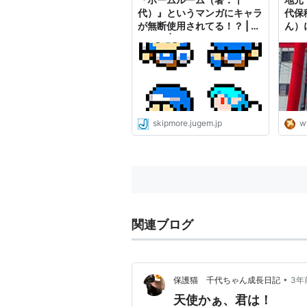
代）』というマンガにキャラ
代保
が無断使用されてる！？ | ユ
ん）
ウラボ | blog Flashゲーム
げられ
skipmore.jugem.jp
w
関連ブログ
•
保護猫 千代ちゃん成長日記
3年
天使かぁ、君は！