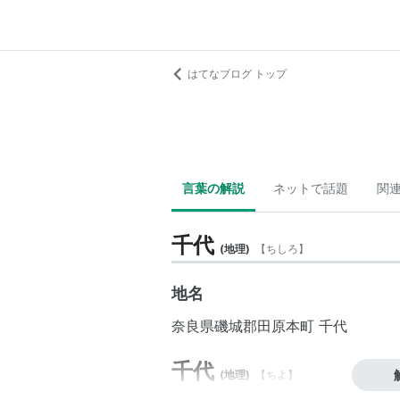
はてなブログ トップ
言葉の解説
ネットで話題
関
千代
(
地理
)
【
ちしろ
】
地名
奈良県
磯城郡
田原本町
千代
千代
(
地理
)
【
ちよ
】