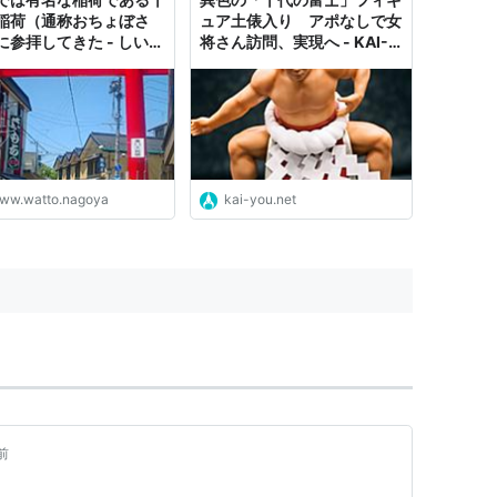
稲荷（通称おちょぼさ
ュア土俵入り アポなしで女
に参拝してきた - しいた
将さん訪問、実現へ - KAI-
た🍄‍🟫しいたけ
YOU.net
ww.watto.nagoya
kai-you.net
前