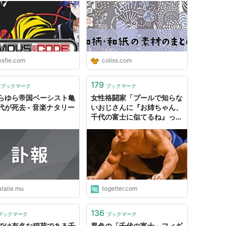
osfie.com
coliss.com
179
ブックマーク
ブックマーク
らゆら帝国ベーシスト亀
女性格闘家「プールで知らな
代が死去 - 音楽ナタリー
いおじさんに『お姉ちゃん、
千代の富士に似てるね』って
言われました』→年寄りにと
っては最上級の褒め言葉らし
い…！
atalie.mu
togetter.com
136
ブックマーク
ブックマーク
では有名な稲荷である千
異色の「千代の富士」フィギ