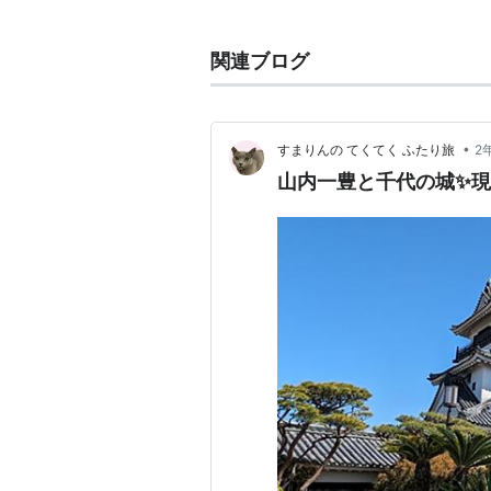
地名
関連ブログ
福岡県
福岡市
博多区
千代
− かつて
•
すまりんの てくてく ふたり旅
2
山内一豊と千代の城✨