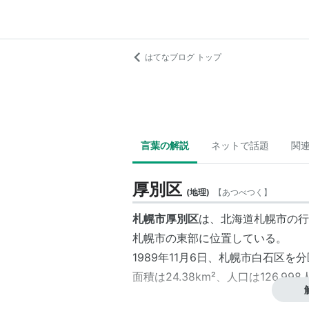
はてなブログ トップ
言葉の解説
ネットで話題
関
厚別区
(
地理
)
【
あつべつく
】
札幌市厚別区
は、北海道札幌市の行
札幌市の東部に位置している。
1989年11月6日、札幌市白石区
面積は24.38km²、人口は126,998