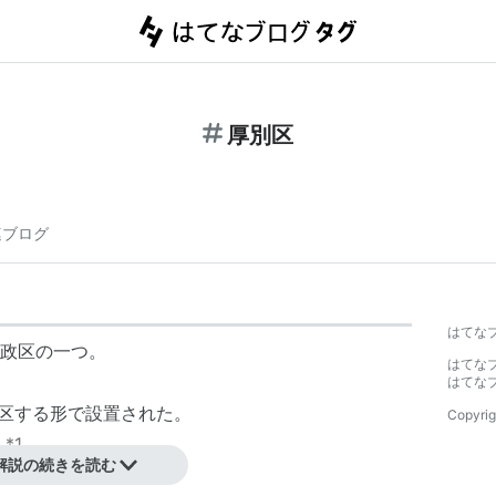
厚別区
連ブログ
はてな
政区の一つ。
はてな
はてな
を分区する形で設置された。
Copyrig
人
*1
。
解説の続きを読む