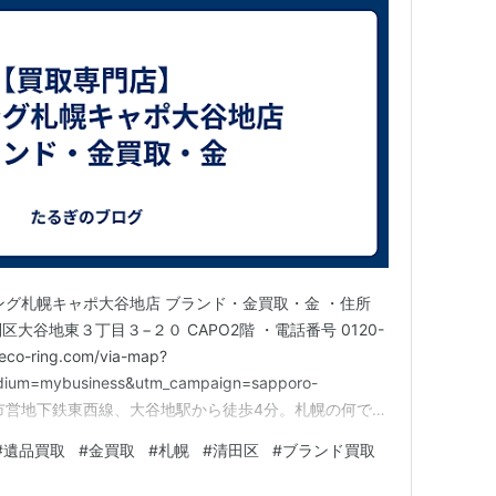
ング札幌キャポ大谷地店 ブランド・金買取・金 ・住所
別区大谷地東３丁目３−２０ CAPO2階 ・電話番号 0120-
eco-ring.com/via-map?
dium=mybusiness&utm_campaign=sapporo-
介札幌市営地下鉄東西線、大谷地駅から徒歩4分。札幌の何でも
別区周辺で古着・時計・金やプラチナなどの貴金属・ブラ
#
遺品買取
#
金買取
#
札幌
#
清田区
#
ブランド買取
確かな鑑定…