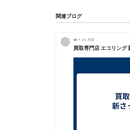
地勢
厚別区は札幌市の東部に位置し、北
関連ブログ
南は清田区と、西は厚別川および一
南北9.3km、東西4.9kmの広が
新札幌
副都心を中心とし形成されて
•
sh
3ヶ月前
地形は、大きく分けるとJR函館本
買取専門店 エコリング
には厚別川、野津幌川、三里川およ
っている。
開拓以来、農業・酪農地帯として街
建設、1972年の厚別副都心基本
した。
現在の厚別区は、JR新札幌駅、地
辺の住宅地からなり、野幌森林公園
の「
青少年科学館
」や道内唯一の第
ある施設が設置されている。