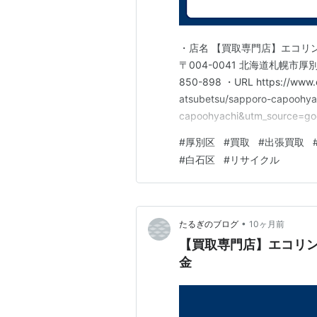
・店名 【買取専門店】エコリ
〒004-0041 北海道札幌市厚
850-898 ・URL https://www.e
atsubetsu/sapporo-capoohy
capoohyachi&utm_source
下鉄東西線、大谷地駅から徒歩
#
厚別区
#
買取
#
出張買取
#
白石区
#
リサイクル
•
たるぎのブログ
10ヶ月前
【買取専門店】エコリン
金