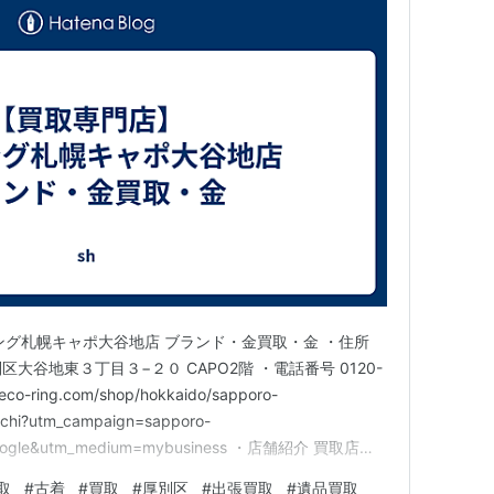
ング札幌キャポ大谷地店 ブランド・金買取・金 ・住所
別区大谷地東３丁目３−２０ CAPO2階 ・電話番号 0120-
co-ring.com/shop/hokkaido/sapporo-
achi?utm_campaign=sapporo-
=google&utm_medium=mybusiness ・店舗紹介 買取店を
コリング札幌キャポ大谷地店 ブランド・金買取・…
取
#
古着
#
買取
#
厚別区
#
出張買取
#
遺品買取