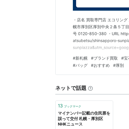
厚別区の歴史
1883年に信濃(長野県)出身者ら
おり、信濃小学校・信濃神社に郷里
・店名 買取専門店 エコリング 
1892年7月1日、厚別地区を含む白
幌市厚別区厚別中央２条５丁目７
号 0120-850-380 ・URL https
札幌市が政令指定都市に移行するの
atsubetsu/shinsapporo-sunp
区制移行後、白石区は地下鉄東西線
sunpiazza&utm_source=g
したため、1989年11月6日、厚
の買取店をお探しなら、【買取
#
新札幌
#
ブランド買取
#
宝
した。
#
バッグ
#
おすすめ
#
厚別
シンボルマーク(右上)
厚別の頭文字「a」を表現している
ネットで話題
左側のピラミッド型は区域の形を意
3本の線は木の葉の葉脈のように、
13
右側は鳥をイメージし、鳥に見立て
ブックマーク
マイナンバー記載の住民票を
る。
誤って交付 札幌・厚別区
また、全体のブルーグリーンの色彩
NHKニュース