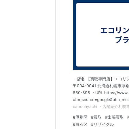
・店名 【買取専門店】エコリ
〒004-0041 北海道札幌市厚
850-898 ・URL https://www.
utm_source=google&utm_me
capoohyachi ・店舗紹
買取専門店です。札幌市・厚
#
厚別区
#
買取
#
出張買取
ンド品を売りたい方を中心に、
#
白石区
#
リサイクル