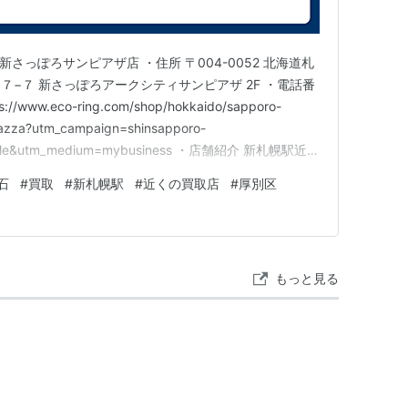
が、JR厚別駅付近に居住したのが最初の入植と言われて
の名をとどめてる。
新さっぽろサンピアザ店 ・住所 〒004-0052 北海道札
石村は札幌市と合併し、さらに1972年4月1日には、
−７ 新さっぽろアークシティサンピアザ 2F ・電話番
://www.eco-ring.com/shop/hokkaido/sapporo-
に伴って白石区になった。
iazza?utm_campaign=shinsapporo-
の開通や厚別副都心計画の進展で著しく人口が増加
oogle&utm_medium=mybusiness ・店舗紹介 新札幌駅近く
別川を境界の基本線として分区し、東側に厚別区が誕生
専門店 エコリング 新さ…
石
#
買取
#
新札幌駅
#
近くの買取店
#
厚別区
。
もっと見る
味し、その中に流れている2本の川を表している。
厚別区の隅々まで活力を届ける様をも表している。
た区民によるまちづくりや創造、飛躍を表してい
は、清新な街と豊かな緑を表している。