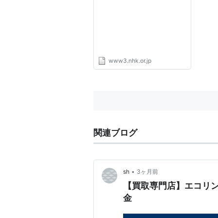
※1990年2月制定
*1
:
2016年8月1日現在
www3.nhk.or.jp
関連ブログ
•
sh
3ヶ月前
【買取専門店】エコリン
金