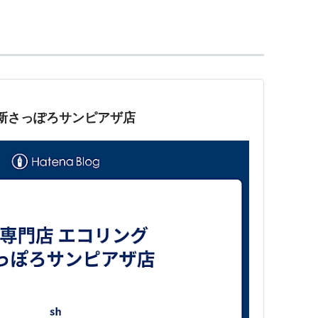
東は江別市に、南東は北広島市に接している。また
部三里川を区境に白石区と隣り合っている。
りを持っているが、10区の中で最も小さな区である。
おり、区郊外には
札幌テクノパーク
がある。
線を境に、北は平野部、南は丘陵部に分かれ、丘陵部
 新さっぽろサンピアザ店
び
小野津幌川
が流れて、全体にゆるやかな起伏とな
並みを形成してきたが、1960年代の大規模な団地
計画による計画的な都市空間の創出などで、大きく変貌
下鉄新さっぽろ駅付近を中心とした商業業務地区と周
など豊かな自然環境にも恵まれ、大型社会教育施設
一種公認陸上競技場を持つ「厚別公園」など、特徴