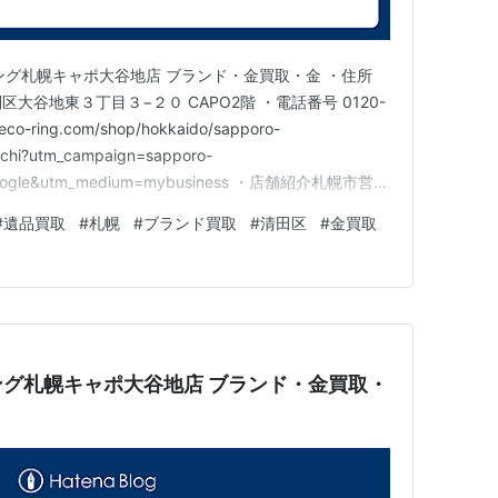
ング札幌キャポ大谷地店 ブランド・金買取・金 ・住所
別区大谷地東３丁目３−２０ CAPO2階 ・電話番号 0120-
co-ring.com/shop/hokkaido/sapporo-
achi?utm_campaign=sapporo-
=google&utm_medium=mybusiness ・店舗紹介札幌市営地
4分。札幌の何でも買取専門店です。札幌市・厚別…
#
遺品買取
#
札幌
#
ブランド買取
#
清田区
#
金買取
グ札幌キャポ大谷地店 ブランド・金買取・