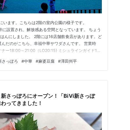
んにいます。こちらは2階の室内公園の様子です。
が天井に設置され、解放感ある空間となっています。 ちょう
はんにしました。 2階には16店舗飲食店があります。ど
選んだのがこちら、幸福中華サワダさんです。 営業時
ナー18:00～21:00（LO20:15) ミシュラインガイド1つ
ゅうごくさい）エスサワダの総料理長の手掛ける新ブラ
i新さっぽろ
#
中華
#
麻婆豆腐
#
澤田州平
んはテレビ番組「ジョブチューン」でなじみがあります。
新さっぽろにオープン！「BiVi新さっぽ
味わってきました！