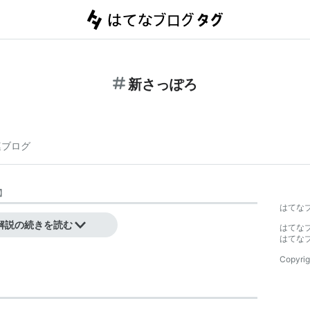
新さっぽろ
連ブログ
】
はてな
解説の続きを読む
はてな
はてな
Copyrig