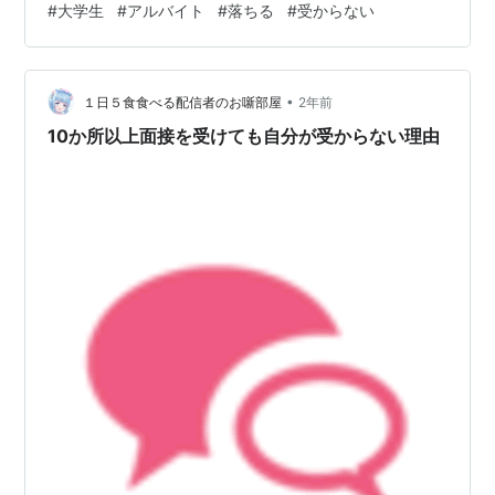
#
大学生
#
アルバイト
#
落ちる
#
受からない
んでした。 というのも、長男は部活を終えると夜9時半
頃に帰ってくるのです。 毎日ではありませんが、私の学
生時代と比べるとかなり中身が濃い学生生活を送ってい
•
るように思いました。 家でテレビは全く付けず、パソコ
１日５食食べる配信者のお噺部屋
2年前
ン触ってる(勉強)かギター弾いてるかゲームしてるかって
10か所以上面接を受けても自分が受からない理由
感じでしたね。 わりとテストや…