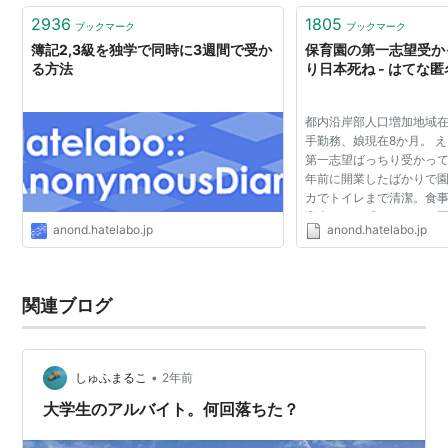
2936
1805
ブックマーク
ブックマーク
簿記2,3級を独学で同時に3週間で受か
保育園の第一志望受か
る方法
り日本死ね - はてな
都内沿岸部人口増加地域
手勤務、娘現在8か月。 
第一志望ばっちり受かって
年前に開業したばかりで
カでトイレまで清潔。食
育士さんも感じがいい。
anond.hatelabo.jp
anond.hatelabo.jp
ニュースでやってる無認
んて「どこの途上...
関連ブログ
•
しゅふまるこ
2年前
大学生のアルバイト。何回落ちた？