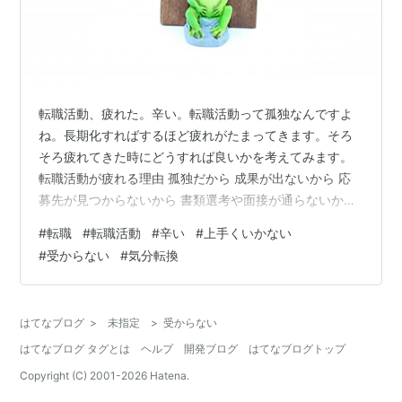
転職活動、疲れた。辛い。転職活動って孤独なんですよ
ね。長期化すればするほど疲れがたまってきます。そろ
そろ疲れてきた時にどうすれば良いかを考えてみます。
転職活動が疲れる理由 孤独だから 成果が出ないから 応
募先が見つからないから 書類選考や面接が通らないから
自分だけが取り残されている感 疲れたらどうすれば良い
#
転職
#
転職活動
#
辛い
#
上手くいかない
か？ 孤独より孤高を目指せ 成果を出ないのは仕方がない
#
受からない
#
気分転換
応募先を決めているのは誰だ？ 期待しない SNS見なけれ
ばいいのでは？ まとめ 転職活動が疲れる理由 退職して
からだろうが、在職期間中だろうが転職活動というモノ
はてなブログ
>
未指定
>
受からない
は凄く疲れます。人それぞれ理由はあると思いますが、
はてなブログ タグとは
ヘルプ
開発ブログ
はてなブログトップ
疲れてきたら休まないと…
Copyright (C) 2001-
2026
Hatena.