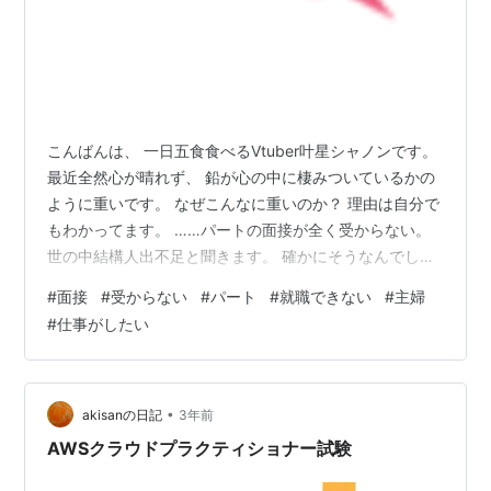
こんばんは、 一日五食食べるVtuber叶星シャノンです。
最近全然心が晴れず、 鉛が心の中に棲みついているかの
ように重いです。 なぜこんなに重いのか？ 理由は自分で
もわかってます。 ……パートの面接が全く受からない。
世の中結構人出不足と聞きます。 確かにそうなんでしょ
う。 求人であふれています。 ブラックなものも含めてい
#
面接
#
受からない
#
パート
#
就職できない
#
主婦
ろいろ。 学生さんだと受かりやすいかもしれないです。
#
仕事がしたい
私がなぜ落ちるのか？ 今のところ 受けたのはもう１０件
は余裕で越えてます。 スーパーも飲食店も端から受けま
した。 ……どこも受かりません。 理由は面接のときに言
われました。 結婚してるんだよね？ 子供は？ あ、いな
•
akisanの日記
3年前
いの …
AWSクラウドプラクティショナー試験