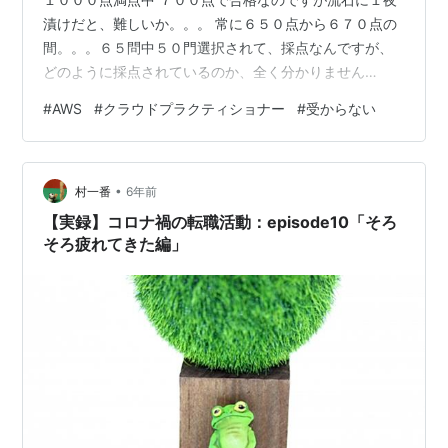
漬けだと、難しいか。。。 常に６５０点から６７０点の
間。。。６５問中５０門選択されて、採点なんですが、
どのように採点されているのか、全く分かりません
が。。今回、全くできなくて、 しかも、聞いたことのな
#
AWS
#
クラウドプラクティショナー
#
受からない
い語句等結構出てきて、 ？？がいっぱい。 試験中、「後
で見直す」ボタンがあるのですが、 今回、結構、ボタン
を押した回数が多かったです。前回は、できたと思って
•
いましたが、受からず、 今回は、できてないと思って、
村一番
6年前
結果を見ると 大体同じ点数。。どういうことなのか分か
【実録】コロナ禍の転職活動：episode10「そろ
りません。^^ちょっと、勉強の仕方を…
そろ疲れてきた編」