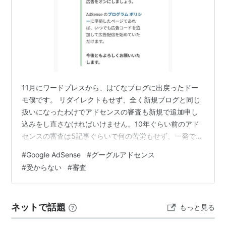
11月にワードプレスから、はてなブログに出戻ったドー
モ僕です。 リダイレクトもせず、全く新規ブログと同じ
扱いになったわけでアドセンスの審査も新規で追加申し
込みをし直さなければいけません。10年ぐらい前のアド
センスの審査は5記事ぐらいで何の苦労もせず、一発で受
かった記憶があります。今回審査するにあたって、一応
#
Google AdSense
#
グーグルアドセンス
ワードプレスの記事はWEB上から削除してアドセンスも
#
受からない
#
審査
削除しました。アドセンス審査の為ってわけじゃないん
ですが記事もハイペース（自分の中では）で更新し、審
査用コードを張り付けて再審査って感じですかね。気軽
ネットで話題
もっと見る
な気持ちで 1度目、審査レッツGO！ 待つこと約1週間 承
認状況【要確認】 ブッ！審査に落…