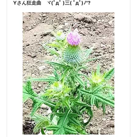
っぱなし。挙げ句の果てには、庭へのドアの鍵が開けっ
Yさん狂走曲 ヾ(ﾟдﾟ )三( ﾟдﾟ)ﾉ"?
ぱなし！！他は目をつぶれるけど、これだけは放っ…