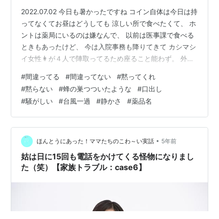
2022.07.02 今日も暑かったですね コイン自体は今日は持
ってなくてお昼はどうしても 涼しい所で食べたくて、 ホ
ントは薬局にいるのは嫌なんで、 以前は医事課で食べる
ときもあったけど、 今は入院事務も降りてきて カシマシ
イ女性👩が４人で陣取ってるため座ること能わず。 外が
好きだから外に出て食べてますが、さすがに今日は外に
#
間違ってる
#
間違ってない
#
黙ってくれ
出たくなかったです(×_×)とりあえず近くのセブンイレブ
#
黙らない
#
蜂の巣つついたような
#
口出し
ンで クレジットカードでパンなど買って、薬局で壁向い
#
騒がしい
#
台風一過
#
静かさ
#
薬品名
て食べました。 しかしながら、今日のYさんに何があっ
た 朝からせわしいこといつもの２倍 あの、間違わないで
下さいね元が２倍速Yさんなんで、 ２×２=４倍速です あ
っち…
•
ほんとうにあった！ママたちのこわ～い実話
5年前
姑は日に15回も電話をかけてくる怪物になりまし
た（笑）【家族トラブル：case6】