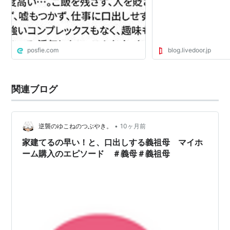
て、浮気しない。こんな人、もう余っ
てない。
posfie.com
blog.livedoor.jp
関連ブログ
•
逆襲のゆこねのつぶやき。
10ヶ月前
家建てるの早い！と、口出しする義祖母 マイホ
ーム購入のエピソード ＃義母＃義祖母