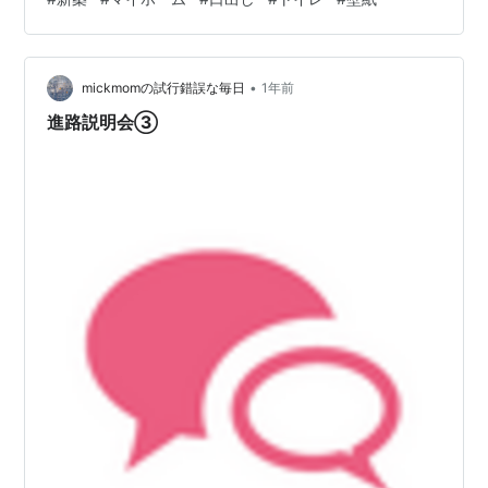
どもが幼稚園に入る前にマイホームを手に入れたいと考
えていたんですけど？？ ちなみに分譲住宅を購入したの
ですが、ご近所さんの中には 当時、まだお子さんがいら
•
っしゃらない方もいました。 （もちろんお子さんがい
mickmomの試行錯誤な毎日
1年前
る、いないに関わらず好きな家に住めば良いですよ
進路説明会③
ね。） 「マイホームまだ早いですかね？…