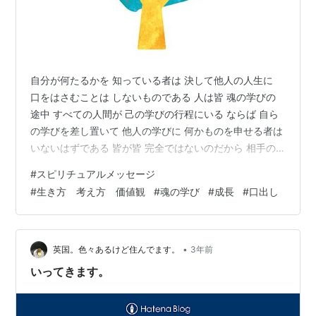
自分が何たるかを 知っている者は 決して他人の人生に
口をはさむことは しないものである 人は皆 魂の学びの
途中 すべての人間が 己の学びの行程にいる ならば 自ら
の学びを差し置いて 他人の学びに 何かものを申せる者は
いないはずである 皆が皆 完全ではないのだから 相手の
不完全さを とやかく言うことは できないはずである そ
#
スピリチュアルメッセージ
のことを 理解している者は 他人の人生に口出しは しな
#
生き方 考え方 価値観
#
魂の学び
#
成長
#
口出し
いのである ついつい 良かれと思って アドバイスをして
しまう しかし 相手には相手の魂の学びがあり そのため
の経験をしているのだから それに対して何か言えるほど
自分はスゴクない そして 相手にもその人を見守る 守護
•
英国。色々あるけど住んでます。
3年前
霊…
いってきます。