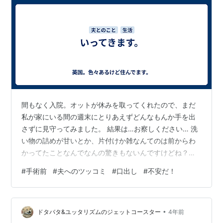
間もなく入院。オットが休みを取ってくれたので、まだ
私が家にいる間の週末にとりあえずどんなもんか手を出
さずに見守ってみました。 結果は…お察しください… 洗
い物の詰めが甘いとか、片付けか雑なんてのは前からわ
かってたことなんでなんの驚きもないんですけどね？入
院中に必要なものを買い出しするのに、ちょっと別行動
#
手術前
#
夫へのツッコミ
#
口出し
#
不安だ！
をとったんですわ。私が先に町に出て、オットは子供た
ちを連れて遊びに行ったってだけの話なんですが、私が
先に帰ってきたら、まず食べたお菓子の包装がテーブル
•
に置きっぱなし。子供部屋のライトが遊んだままでつけ
ドタバタ&ユッタリズムのジェットコースター
4年前