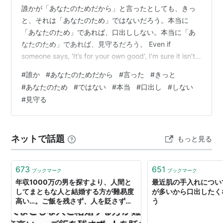
誰かが「あなたのためだから」と言ったとしても、きっ
と、それは「あなたのため」ではないだろう。本当に
「あなたのため」であれば、口出ししない。本当に「あ
なたのため」であれば、見守るだろう。 Even if
someone says, ‘It’s for your own good’, I’m sure it isn’t
really ‘for your own good’.If it were truly ‘for your own
#
誰か
#
あなたのためだから
#
言った
#
きっと
good’, they wouldn’t interfere.If it were truly ‘for your
#
あなたのため
#
ではない
#
本当
#
口出し
#
しない
own good’, they would sim…
#
見守る
ネットで話題
もっと見る
673
651
ブックマーク
ブックマーク
年収1000万の男を探すより、人間と
最近肌の手入れについ
してまともな人と結婚する方が難易度
が多いから口出したくな
高い…。ご飯を残さず、人を貶さず、
う
嘘もつかず、仕事に口出しせず、強い
コンプレックスもなく、趣味もあっ