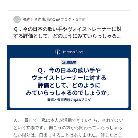
きて辛いっキュ 口出しされるとイライラするし疲れるよ
なぁ どうやって対処すればいいんだっキュ…キレかねな
いっキュ そこで、こちらの記事では以下のような内容に
•
発声と音声表現のQ&Aブログ
2年前
ついてご紹介していきます！ １．会…
Ｑ．今の日本の歌い手やヴォイストレーナーに対
する評価として、どのようにみていらっしゃるの
でしょうか。
Ａ. 一貫して、私は本人が活動できていたら、それでよい
という立場です。 向こうの方から関わっていらっしゃら
ない限りは、口出しすることはありません。 評したとし