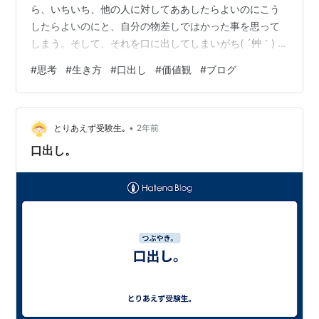
ら、いちいち、他の人に対してああしたらよいのにこう
したらよいのにと、自分の物差しではかった事を思って
しまう。そして、それを口に出してしまいがち( ´艸｀) で
も、それって、その人の価値観を間違っていると言って
#
思考
#
生き方
#
口出し
#
価値観
#
ブログ
いるようなもので、その人からしたらうざい( ´艸｀)。そ
の人も、違うだめだと思っていたとして、そうでしかし
ょうがない理由があってそうしているのだから、そこを
•
否定されたら、自分を尊重されていない事である。それ
とりあえず受験生｡
2年前
は、うざいに違いない( ´艸｀)。 〇〇〇〇〇 放っておい
口出し。
て、あたたかく見守って…