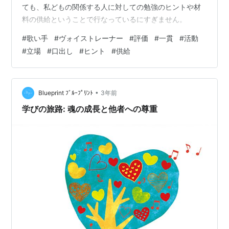
ても、私どもの関係する人に対しての勉強のヒントや材
料の供給ということで行なっているにすぎません。
#
歌い手
#
ヴォイストレーナー
#
評価
#
一貫
#
活動
#
立場
#
口出し
#
ヒント
#
供給
•
Blueprint ﾌﾞﾙｰﾌﾟﾘﾝﾄ
3年前
学びの旅路: 魂の成長と他者への尊重