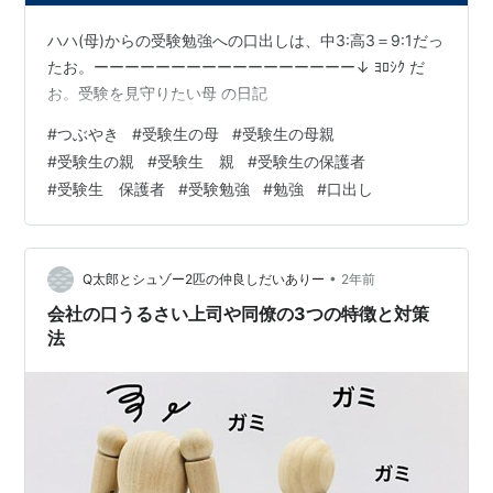
ハハ(母)からの受験勉強への口出しは、中3:高3＝9:1だっ
たお。ーーーーーーーーーーーーーーーーー↓ ﾖﾛｼｸ だ
お。受験を見守りたい母 の日記
#
つぶやき
#
受験生の母
#
受験生の母親
#
受験生の親
#
受験生 親
#
受験生の保護者
#
受験生 保護者
#
受験勉強
#
勉強
#
口出し
•
Q太郎とシュゾー2匹の仲良しだいありー
2年前
会社の口うるさい上司や同僚の3つの特徴と対策
法