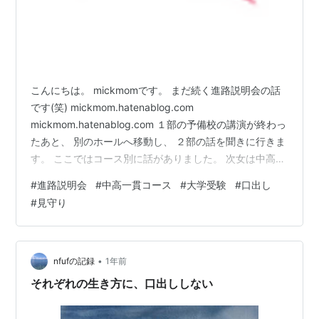
こんにちは。 mickmomです。 まだ続く進路説明会の話
です(笑) mickmom.hatenablog.com
mickmom.hatenablog.com １部の予備校の講演が終わっ
たあと、 別のホールへ移動し、 ２部の話を聞きに行きま
す。 ここではコース別に話がありました。 次女は中高一
貫コースに在籍しています。 そこでは無料の夏季講習や
#
進路説明会
#
中高一貫コース
#
大学受験
#
口出し
指定校推薦を含む 推薦受験について話がありました。 我
#
見守り
が家は一般選抜のみの受験になるため あまり縁のない話
でしたが、先生方の 説明が鬼気迫る感じで怖かったです
💦 特に指定校推薦の説明が・・・。 端的に言えば、全く
アテにならない 制度だから指定校推薦オン…
•
nfufの記録
1年前
それぞれの生き方に、口出ししない