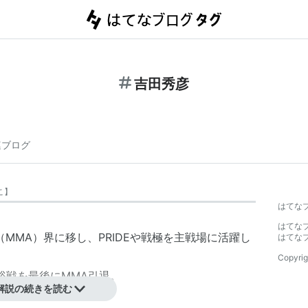
吉田秀彦
連ブログ
こ
】
はてな
はてな
（MMA）界に移し、PRIDEや戦極を主戦場に活躍し
はてな
Copyrig
和裕戦を最後にMMA引退。
解説の続きを読む
にも当たっている。