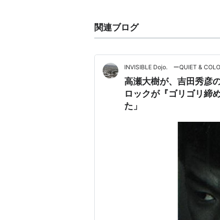
生年月日
関連ブログ
1969年9月3日
身長
180cm
INVISIBLE Dojo. ーQUIET & COL
柔道段位
高瀬大樹が、吉田秀彦
ロックが『ゴリゴリ締
6段
た」
得意技
内股、大外刈り
出身地
愛知県大府市
学歴
弦巻中→世田谷学園→明治大学
戦歴