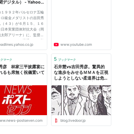
デジタル） - Yahoo!
ース
の１９９２年バルセロナ五輪
キロ級金メダリストの吉田秀
ん（４３）が６月１５、１６
全日本実業団体対抗大会（岡
桃太郎アリーナ）に、監督を
るパーク２４の選手として登
eadlines.yahoo.co.jp
www.youtube.com
れていることがわかった。試
出場すれば、１１年ぶりの復
なる。 大会は１〜３部に分
5
ックマーク
ブックマーク
いる。今大会パーク２４...
秀彦 林家三平披露宴に
石井慧vs吉田秀彦。驚異的
れるも席無く祝儀置いて
な進歩をみせるＭＭＡを正視
しようとしない柔道界は危機
的な状況にある。 : 増田俊也
の執筆生活｜公式ブログ
ww.news-postseven.com
blog.livedoor.jp