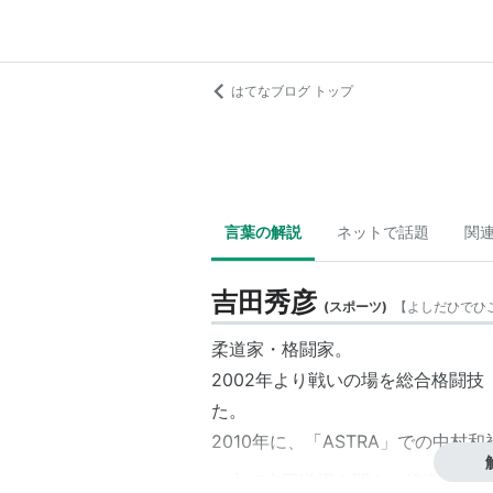
はてなブログ トップ
言葉の解説
ネットで話題
関
吉田秀彦
(
スポーツ
)
【
よしだひでひ
柔道家・格闘家。
2002年より戦いの場を総合格闘技
た。
2010年に、「ASTRA」での中村
一方で
吉田道場
を開き、後進の指導