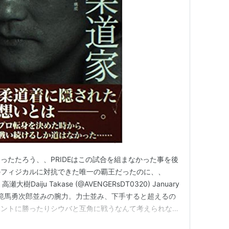
kg級金メダル
勝
ったたろう、、PRIDEはこの試合を組まなかった事を後
のフィジカルに対抗できた唯一の覇王だったのに、、
f— 高瀬大樹Daiju Takase (@AVENGERsDT0320) January
した。範馬勇次郎並みの腕力。力士並み、下手すると超えるの
ハントに勝ったりシウバと互角に戦うなんて考えられない
クダウンできなかったと推察します。