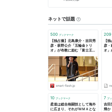
https://t.co/V0ywYISugm—
ネットで話題
500
209
ブックマーク
【独占撮】北島康介・吉田秀
【独
彦・萩野公介「五輪金トリ
彦・
オ」が布教に励む「富士王朝
オ」
は存在した」謎の新興宗教 -
は存
Smart FLASH/スマフラ[光
（Sm
文社週刊誌]
ニュ
smart-flash.jp
n
10
7
ブックマーク
ブッ
柔道は総合格闘技として海外
吉田
に広まり、それがＭＭＡとな
帰か