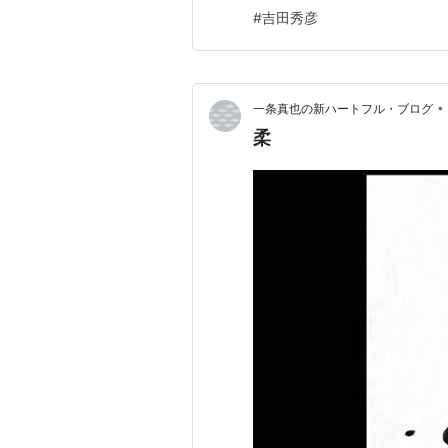
きはラクな道を探しがち。 た
#
吉田秀彦
上げるものじゃない。 何かを
ことができるものだと思ってた
•
一条真也の新ハートフル・ブログ
柔