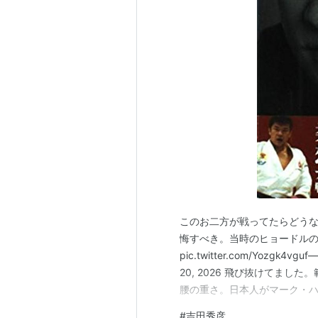
1992年2月7日
バルセロナオリンピック柔道78
1999年10月
世界柔道選手権大会90kg級優
リスト::格闘家
このお二方が戦ってたらどうな
悔すべき。当時のヒョードル
pic.twitter.com/Yozgk4vgu
20, 2026 飛び抜けてま
腰の重さ。日本人がマーク・
ですよね。ヒョードルはテイ
#
吉田秀彦