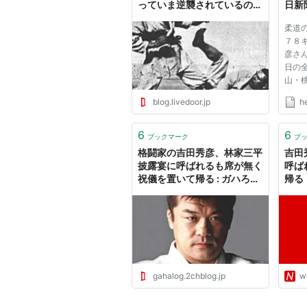
っていま逆襲されているの
日新聞
だ。石井慧vs吉田秀彦戦で
ニュ
柔道
考える。 : 増田俊也の執筆生
７８
活｜公式ブログ
彦さ
日の
山・
務め
blog.livedoor.jp
h
録さ
合に
帰と
6
6
ブックマーク
ブ
かれて
格闘家の吉田秀彦、林家三平
吉田
披露宴に呼ばれるも席が無く
呼ば
祝儀を置いて帰る : ガハろぐ
帰る
Newsヽ(･ω･)/ｽﾞｺｰ
gahalog.2chblog.jp
w