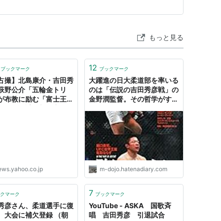
 高瀬大樹Daiju Ta…
もっと見る
12
ブックマーク
ブックマーク
占撮】北島康介・吉田秀
大躍進の日大柔道部を率いる
萩野公介「五輪金トリ
のは「伝説の吉田秀彦戦」の
が布教に励む「富士王朝
金野潤監督。その哲学がすご
在した」謎の新興宗教
い（ゴング格闘技） -
artFLASH） - Yahoo!
INVISIBLE Dojo. ーQUIET
ース
& COLORFUL PLACE-
ews.yahoo.co.jp
m-dojo.hatenadiary.com
7
クマーク
ブックマーク
秀彦さん、柔道選手に復
YouTube - ASKA 国歌斉
 大会に補欠登録 （朝
唱 吉田秀彦 引退試合