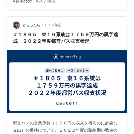
#
営業係数
#
赤字経営
しているとの投稿が同紙に寄せらたとのこと。投稿者か
らは、市バス経営が「赤字」であるのにそれらを見逃す
ことは問題であるとか、ただしく乗車している者にとっ
て「不公平感」があるといった指摘がなされているよう
•
どらったら！！
3年前
である。また、不正乗車に関わる外国人観光客とバス運
＃１８６５ 東１６系統は１７５９万円の黒字達
転…
成 ２０２２年度都営バス収支状況
都営バスの営業係数（１００円の収入を得るのに必要な
支出）の推移について、２０２２年度の路線別の数値の