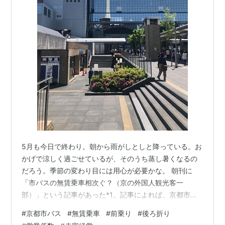
5月も今日で終わり。朝から雨がしとしと降っている。お
かげで涼しく過ごせているが、そのうち蒸し暑くなるの
だろう。季節の変わり目には用心が必要かな。 朝刊に
「市バスの無賃乗車相次ぐ？（京の外国人観光客一
部）」という記事があった*1。記事によれば、京都市バ
スを利用する外国人観光客の一部について、「無賃乗
#
京都市バス
#
無賃乗車
#
前乗り
#
後ろ折り
車」や「運賃不足」などの不正乗車をバス運転手が見逃