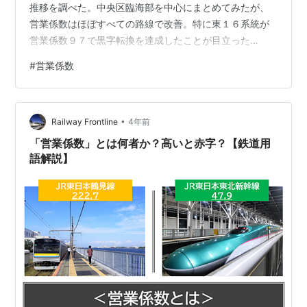
推移を調べた。中央区臨海部を中心にまとめてみたが、
営業係数はほぼすべての路線で改善。特に東１６系統が
営業係数９７で黒字転換を達成したことが目立った
（2023/12/25）。 対象系統＝１０系統 営業係数の推移
#
営業係数
（２０１５～２２年度） 参考 都営バス 経常損失は前年
度の１／３に 参考 赤字が１億円超、２億円未満の路線
４路線 感想・まとめ 参考
•
Railway Frontline
4年前
「営業係数」とは何者か？高いと赤字？【鉄道用
語解説】