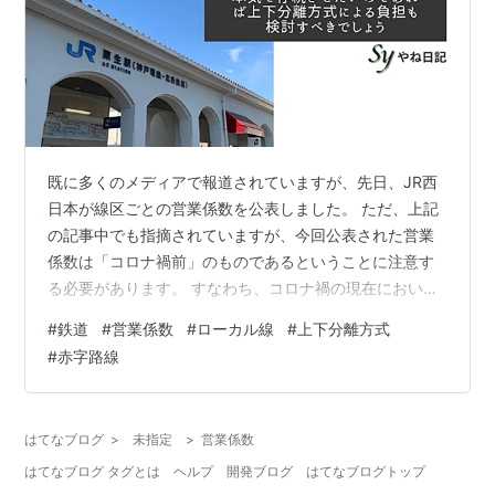
既に多くのメディアで報道されていますが、先日、JR西
日本が線区ごとの営業係数を公表しました。 ただ、上記
の記事中でも指摘されていますが、今回公表された営業
係数は「コロナ禍前」のものであるということに注意す
る必要があります。 すなわち、コロナ禍の現在において
は既にのっぴきならない状況になっている可能性が高い
#
鉄道
#
営業係数
#
ローカル線
#
上下分離方式
ということです。今回の公表に対しては、早速、赤字路
#
赤字路線
線の沿線自治体から憤りの声が上がっているようです。
ですが、まずはJR西日本がなぜ公表に踏み切らざるを得
なかったかということを考えるべきだと思います。 コロ
はてなブログ
>
未指定
>
営業係数
ナ禍でドル箱路線からの補てんが見込めない以上、赤字
はてなブログ タグとは
ヘルプ
開発ブログ
はてなブログトップ
ローカル線の維持が民間企業としても困難…