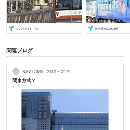
toyokeizai.net
toyokeizai.net
関連ブログ
•
おおきに京都 ブログ
2年前
関東方式？