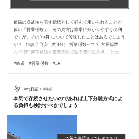
路線の収益性を表す指標として好んで用いられることが
多い「営業係数」。その見方は非常に分かりやすく便利
ですが、その”中身”について吟味したことはあるでしょう
か？ （※読了目安：約4分） 営業係数って？ 営業係数
の”中身” 赤字路線を営業係数で語る際の注意点 まとめ 練
習問題 前回の練習問題の模範解答 皆さまこんにちは。
#
鉄道
#
営業係数
#
JR
「Railway Frontline」運営者のNagatownです。 シリー
ズ【鉄道用語解説】第3回は、いわゆる赤字路線について
の報道などでよく取り上げられる指標である営業係数を
•
解説します。 営業係数の例。（左：海芝浦駅、右：新函
やね日記
4年前
館北斗駅、画像はいずれも筆者撮影）営業係数の値はht…
本気で存続させたいのであれば上下分離方式によ
る負担も検討すべきでしょう