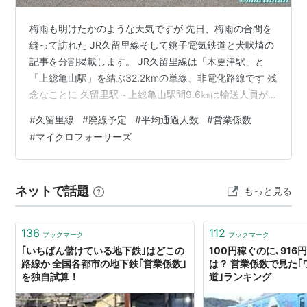
梅雨も明けたかのような天気ですが 先日、梅雨の合間を
縫って訪れた JR久留里線そして銚子電気鉄道と犬吠埼の
記事を分割掲載します。 JR久留里線は「木更津駅」と
「上総亀山駅」を結ぶ32.2kmの単線、非電化路線です 残
念なことに 久留里駅～上総亀山駅間9.6㎞は輸送人員が
少なく営業係数も低い路線の典型として 取り上げられる
#
久留里線
#
廃線予定
#
平均通過人数
#
営業係数
ことも多く、昨年、バス転換計画が発表されました。 木
#
マイクロフォーサーズ
更津駅から久留里駅までは1時間に1本の列車があるので
すが 久留里駅から先に行こうとすると「木更津駅」6時
25分発、7時25分発の次の列車は13時01分となり、5時
ネットで話題
もっと見る
間半ほど待たなければなりません。 「上総亀山駅」から
「木更津駅」…
136
112
ブックマーク
ブックマーク
｢いちばん儲けている地下鉄｣はどこの
100円稼ぐのに､91
路線か 全国各都市の地下鉄｢営業係数｣
は？ 営業係数で見た｢
を独自試算！
道｣ランキング