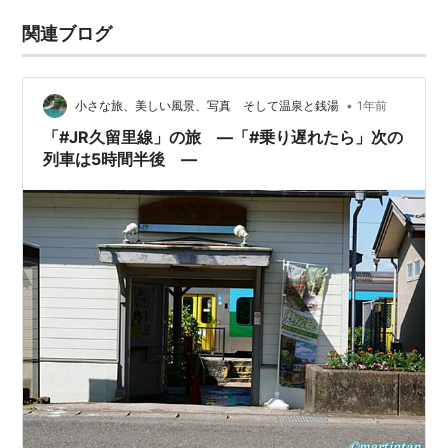
関連ブログ
•
小さな旅、美しい風景、写真 そして温泉と銭湯
1年前
「#JR久留里線」の旅 ―「#乗り遅れたら」次の
列車は5時間半後 ―