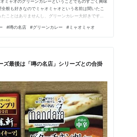
ャオミャオのグリーンカレーということでものすごく興味
理全般も好きなのでミャオミャオという名前は聞いたこ
ったことはありませんし、グリーンカレー大好きですが
ぎ＝作れないのでレトルトはうれしい。 噂の名店 グリ
ー
#
噂の名店
#
グリーンカレー
#
ミャオミャオ
食品株式会社 タイ料理 ミャオミャオ - 幡ケ谷/タイ料
た後、袋を…
ーズ最後は「噂の名店」シリーズとの合掛