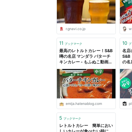
r.gnavi.co.jp
w
11
10
ブックマーク
ブ
最高のレトルトカレー！S&B
名店
噂の名店 マンダラ バターチ
S&
キンカレー - もふぬこ動画☆
の名
画像
店の中
CO
emija.hatenablog.com
p
5
ブックマーク
レトルトカレー 簡単におい
しいカレーが食べたい時に