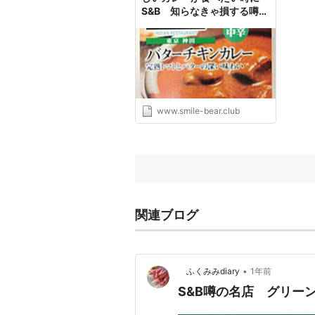
S&B 知らなきゃ損する噂の
名店マンダラ バターチキン
カレー 完熟トマトとバター
の深い味わい - ゆる趣味日記
www.smile-bear.club
関連ブログ
•
ふくみみdiary
1年前
S&B噂の名店 グリー