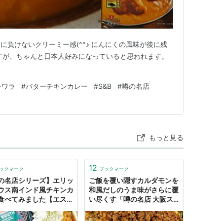
に負けないクリーミー感(^^♪ にんにくの風味が後に残
すが、ちゃんと日本人好みになっていると思われます。
ーワラ
#
バターチキンカレー
#
S&B
#
噂の名店
もっと見る
12
ックマーク
ブックマーク
の名店シリーズ】エリッ
ご飯を覆い隠すカルダモンを
ウス南インド風チキンカ
和風だしのうま味がさらに覆
食べてみました【エスビ
い尽くす「噂の名店 大阪ス
 - おおまめとまめ育児日
パイスキーマカレー」はとに
かく食べてみるべきレトルト