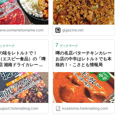
カレーの常識を破壊する逸品
ww.oomametomame.com
gigazine.net
7
ックマーク
ブックマーク
の味をレトルトで！
噂の名店バターチキンカレー
B（エスビー食品）の「噂
お店の中辛はレトルトでも本
店 湘南ドライカレー お
格的！ - こさとも情報局
辛」の巻 - DIGITAL
FFEE－デジタルコーヒー
lugout.hatenablog.com
kosatomo.hatenablog.com