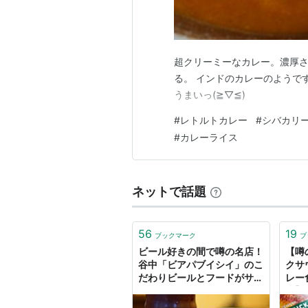
超クリーミーなカレー。濃厚さ
る。 インドのカレーのようで
うまいっ(≧▽≦)
#
レトルトカレー
#
シバカリ
#
カレーライス
ネットで話題
56
19
ブックマーク
ブ
ビール好きの間で噂の名店！
【噂
谷中「ビアパブイシイ」のこ
クサ
だわりビールとフードがサイ
レー
コーすぎる - ぐるなび みん
ー】
なのごはん
記