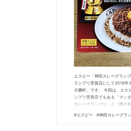
エスビー「神田カレーグランプ
ランプリ受賞店にして2019
大勝軒」です。 今回は、エス
ンプリ受賞店でもある「マンダ
カレーグランプリ」と「噂の名
後は、「復刻版カレー」に続
#
エスビー
#
神田カレーグラ
キーマ」です。お店の「中辛
結構辛そうです。 「特製スパ