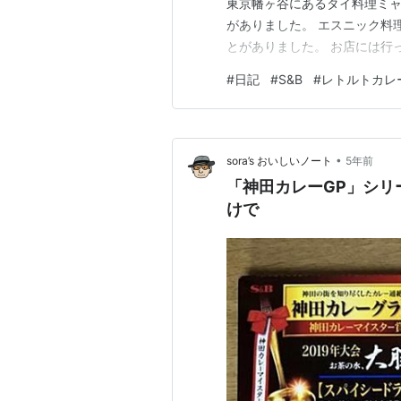
東京幡ヶ谷にあるタイ料理ミ
がありました。 エスニック料
とがありました。 お店には行
自分で作るのはハードルが高過
#
日記
#
S&B
#
レトルトカレ
ーンカレー｜噂の名店｜エスビー
理 | 食べログ レンジでチンし
•
sora’s おいしいノート
5年前
「神田カレーGP」シリ
けで