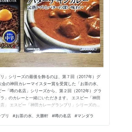
リ」シリーズの最後を飾るのは、第７回（2017年）グ
年大会の神田カレーマイスター賞を受賞した「お茶の水、
ビー「噂の名店」シリーズから、第２回（2012年）グラ
ラ」のカレーと一緒にいただきます。 エスビー「神田
店」 エスビー「神田カレーグランプリ」シリーズの最
いて再登場の「お茶の水、大勝軒」の「スパイシードライ
ンプリ
#
お茶の水、大勝軒
#
噂の名店
#
マンダラ
」ですが、エスビーの基準では最高ランクの「５」なので
イストッピング」の…