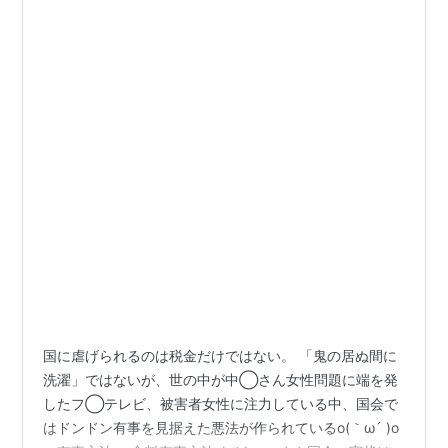
国に虐げられるのは税金だけではない。 「鬼の居ぬ間に
洗濯」ではないが、世の中が中◯さん女性問題に端を発
したフ◯テレビ、被害者女性に注力している中、国会で
はドンドン有事を見据えた悪法が作られているo(｀ω´ )o