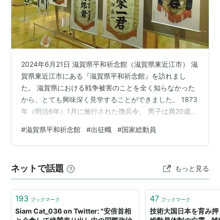
よる短期戦を戦略の基本においていた。
第一稿は「ネットで百科」より
関連
2024年6月21日 滋賀県平和祈念館（滋賀県東近江市） 滋
賀県東近江市にある『滋賀県平和祈念館』を訪れまし
→
国家総動員法
た。 滋賀県における戦争被害のことを全く知らなかった
→
新官僚
から、とても興味深く見学することができました。 1873
→
革新官僚
年（明治6年）1月に施行された徴兵令。 男子は満20歳で
→
宇垣一成
徴兵検査を受け、合格者の中から抽選で、3年間は常備
→
東条英機
#
滋賀県平和祈念館
#
出征幟
#
国家総動員
軍、その後4年間は後備軍として兵役に服しました。ま
た、17歳から40歳までの男子を国民軍の兵籍に登録する
ことも定められていました。 戦地へ赴く若者を壮行する
ネットで話題
もっと見る
出征幟（出征旗） 兵役は国民の義務だった時代、出征は
喜ばしく名誉なこととして扱われていました。 出征幟が
晴れやかな雰囲気に…
193
47
ブックマーク
ブックマーク
Siam Cat_036 on Twitter: "安倍首相
技術大国日本を育み押