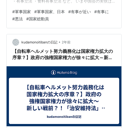
・有事立法 ・食料有事立法 など。 いまや国会の実状は
「れいわ代表の発言」や「専門家の動画」で国民でも解
#
軍事国家
#
軍事国家、日本
#
有事が近い
#
有事に
るようになってきた。 分かりやすい説明で有難いと僕は
#
悪法
#
国家総動員
思っている（╹◡╹） 「れいわ代表の発言」で税金のこ
と、消費税のことが分かるようになってきたし、気に留
めるようになってきた。 その「れいわ」や「専門家の動
画」で警鐘を鳴らされているのが、最近の悪法だo(｀ω´
•
kudamonoitibanの日記
2年前
)o 何となくだが、国…
【自転車ヘルメット努力義務化は国家権力拡大の
序章？】政府の強権国家権力が徐々に拡大～新し
い戦前？！「治安維持法」「国家総動員法」と
は？～