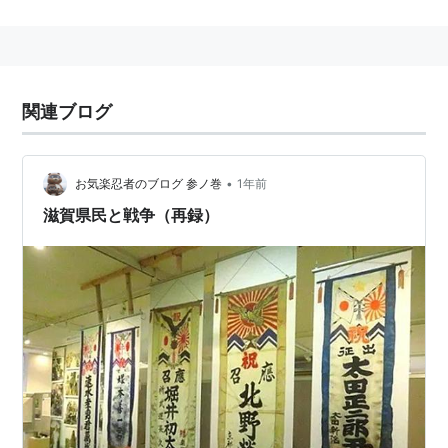
のもとで
軍需工業動員法
が制定され，戦時におけ
る軍需工場の管理・収用と労働者の徴用，平時の
工場調査と軍需工業の保護・育成を規定し，その
事務を統轄するため内閣総理大臣のもとに軍需局
関連ブログ
がおかれた。臨時軍事調査委員は
永田鉄山
中佐が
中心に〈
国家総動員に関する意見
〉 (1920年) をま
とめたが，
永田
ら中堅幕僚は
ルーデンドルフ
の総
•
お気楽忍者のブログ 参ノ巻
1年前
力戦論を学んで総動員体制の推進を企てた。さき
滋賀県民と戦争（再録）
の軍需局は国勢院に統合されたのち行政整理で廃
止されたが，いわゆる宇垣軍縮では兵器の近代化
と総動員態勢の整備がとりあげられ， 1926年に陸
軍省に整備局，翌年内閣に資源局がおかれ，
国家
総動員
の準備にあたることとなり，資源局には
陸
海軍
人も出向した。だが当時の陸軍は将来戦は長
期戦になると判断したものの，日本の国力からみ
て総力戦は至難だとして，奇襲開戦と連戦連勝に