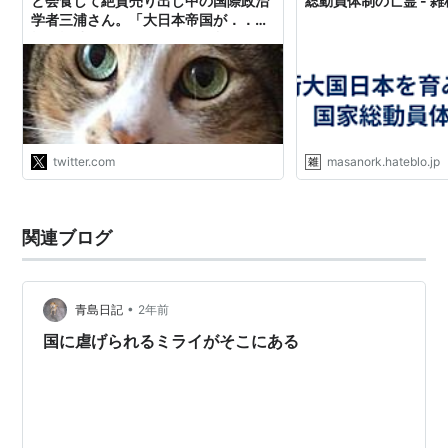
と会食して絶賛売り出し中の国際政治
総動員体制の亡霊 - 
学者三浦さん。「大日本帝国が．．人
権を極端に抑圧した総動員体制だった
のは、1943－45年のせいぜい2年間ほ
ど」 えーっ！国家総動員法前でも
1933年には小林多喜二が特高の拷問で
殺され、3… https://t.co/YXzlSt4fgS"
twitter.com
masanork.hateblo.jp
関連ブログ
•
青島日記
2年前
国に虐げられるミライがそこにある