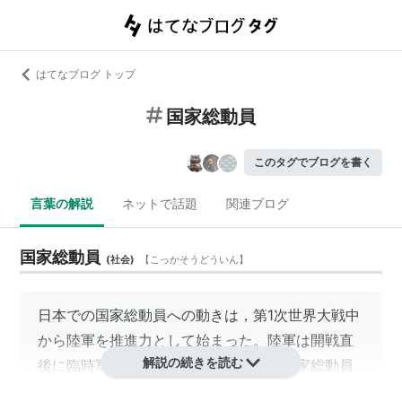
はてなブログ トップ
国家総動員
このタグでブログを書く
言葉の解説
ネットで話題
関連ブログ
国家総動員
(
社会
)
【
こっかそうどういん
】
日本での
国家総動員
への動きは，第1次世界大戦中
から陸軍を推進力として始まった。陸軍は開戦直
解説の続きを読む
後に臨時軍事調査委員をおき，各国の国家総動員
についても研究させた。 1918年には
寺内正毅
内閣